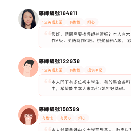
導師編號
164811
*全英語上堂
有耐性
細心
您好，請問需要找導師補習嗎？本人有六
作A級，英語寫作C級。視覺藝術A級。 
導師編號
122938
*全英語上堂
有耐性
提供筆記
本人門下有多位初中學生，善於整合各科
中，希望能由本人來為他/她打好基礎。
導師編號
158399
有耐性
有愛心
細心
本人就讀香港中文大學理學系⭐️，數學以及M