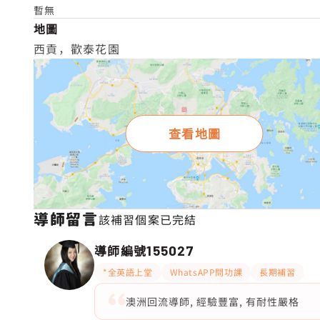
暫無
地圖
西貢，歡泰花園
查看地圖
導師留言
該補習個案已完結
導師編號
155027
*全英語上堂
WhatsAPP問功課
長期補習
澳洲回流導師, 經驗豐富, 有耐性嚴格