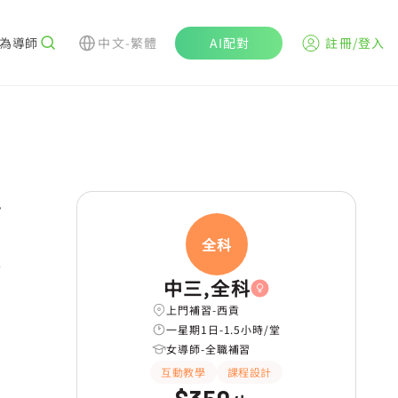
為導師
中文-繁體
AI配對
註冊/登入
r
全科
學
中三,全科
上門補習-西貢
一星期1日-1.5小時/堂
女導師-全職補習
互動教學
課程設計