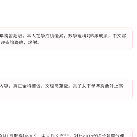
年補習經驗。本人在學成績優異，數學理科均B級成績，中文寫
歡迎查詢聯絡，謝謝。
內容，真正全科補習，文理商兼擅。貴子女下學年將要升上高
1皆取得level5，中文作文有5*，對比cutoff總分差兩分便