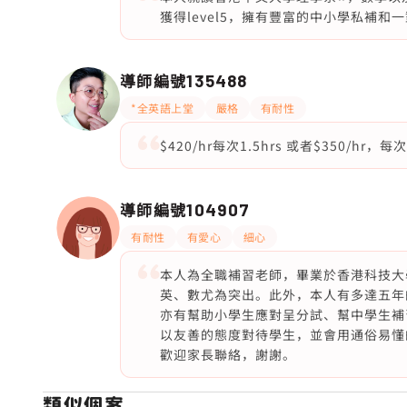
獲得level5，擁有豐富的中小學私補和
導師編號
135488
*全英語上堂
嚴格
有耐性
$420/hr每次1.5hrs 或者$350/hr，
導師編號
104907
有耐性
有愛心
細心
本人為全職補習老師，畢業於香港科技大
英、數尤為突出。此外，本人有多達五年
亦有幫助小學生應對呈分試、幫中學生補
以友善的態度對待學生，並會用通俗易懂
歡迎家長聯絡，謝謝。
類似個案