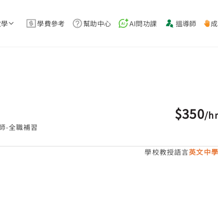
教學
學費參考
幫助中心
AI問功課
搵導師
成
$350
/
h
師-全職補習
學校教授語言
英文中