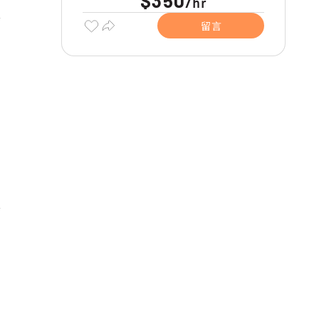
$350
hr
/
留言