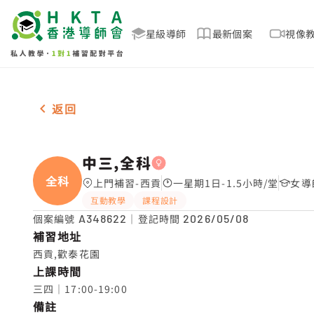
星級導師
最新個案
視像
女-1名 中三,全科，西貢 補習推介
返回
中三,全科
全科
上門補習-西貢
一星期1日-1.5小時/堂
女導
互動教學
課程設計
個案編號
A348622
｜登記時間
2026/05/08
補習地址
西貢,歡泰花園
上課時間
三四｜17:00-19:00
備註