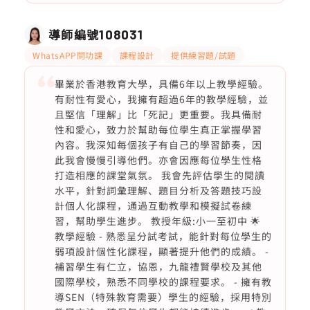
導師編號
108031
WhatsAPP問功課
課程設計
提供練習題/試題
畢業於香港教育大學，具備6年以上教學經驗。
有耐性有愛心，我擁有超過6年的教學經驗，並
且堅信「理解」比「死記」更重要。我具備耐
性和愛心，致力於幫助每位學生真正掌握學習
內容。我深知每個孩子有自己的學習節奏，因
此我會慢慢引導他們。亦會因應每位學生性格
打造相應的課堂氣氛。 我會先評估學生的閱讀
水平，針對詞彙理解、題目分析及答題技巧設
計個人化課程，通過互動教學和模擬試卷練
習，幫助學生進步。 教授年級:小一至初中 🌟
教學經驗 - 熟悉呈分試考試，能針對每位學生的
弱項設計個性化課程，顯著提升他們的成績。 -
補習學生有仁立，協恩，九龍禮賢學校及其他
國際學校，熟悉不同學校的課程要求。 - 擁有教
導SEN（特殊教育需要）學生的經驗，採用特別