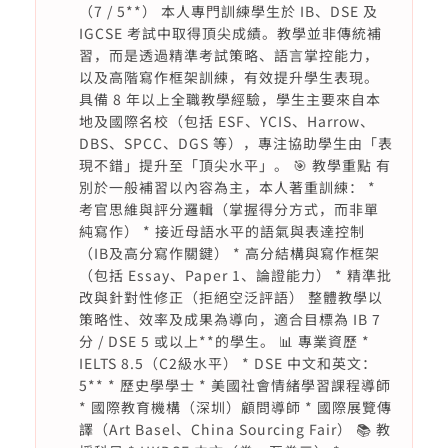
（7 / 5**） 本人專門訓練學生於 IB、DSE 及
IGCSE 考試中取得頂尖成績。教學並非傳統補
習，而是透過精準考試策略、語言掌控能力，
以及高階寫作框架訓練，有效提升學生表現。
具備 8 年以上全職教學經驗，學生主要來自本
地及國際名校（包括 ESF、YCIS、Harrow、
DBS、SPCC、DGS 等），專注協助學生由「表
現不錯」提升至「頂尖水平」。 🎯 教學重點 有
別於一般補習以內容為主，本人著重訓練： *
考官思維與評分邏輯（掌握得分方式，而非單
純寫作） * 接近母語水平的語氣與表達控制
（IB及高分寫作關鍵） * 高分結構與寫作框架
（包括 Essay、Paper 1、論證能力） * 精準批
改與針對性修正（拒絕空泛評語） 整體教學以
策略性、效率及成果為導向，適合目標為 IB 7
分 / DSE 5 或以上**的學生。 📊 專業資歷 *
IELTS 8.5（C2級水平） * DSE 中文和英文：
5** * 歷史學學士 * 美國社會情緒學習課程導師
* 國際教育機構（深圳）顧問導師 * 國際展覽傳
譯（Art Basel、China Sourcing Fair） 📚 教