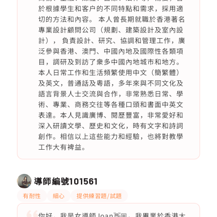
於根據學生和客户的不同特點和需求，採用適
切的方法和內容。 本人曾長期就職於香港著名
專業設計顧問公司（規劃、建築設計及室內設
計）， 負責設計、研究、協調和管理工作，廣
泛參與香港、澳門、中國內地及國際性各類項
目，調研及到訪了衆多中國內地城市和地方。
本人日常工作和生活頻繁使用中文（簡繁體）
及英文，普通話及粵語，多年來與不同文化及
語言背景人士交流與合作，非常熟悉日常、學
術、專業、商務交往等各種口頭和書面中英文
表達。本人見識廣博、閱歷豐富，非常愛好和
深入研讀文學、歷史和文化，時有文字和詩詞
創作。相信以上這些能力和經驗，也將對教學
工作大有裨益。
導師編號
101561
有耐性
細心
提供練習題/試題
你好，我是女導師Joan👋🏼。我畢業於香港大