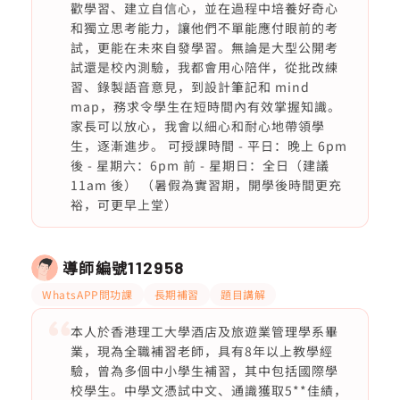
歡學習、建立自信心，並在過程中培養好奇心
和獨立思考能力，讓他們不單能應付眼前的考
試，更能在未來自發學習。無論是大型公開考
試還是校內測驗，我都會用心陪伴，從批改練
習、錄製語音意見，到設計筆記和 mind
map，務求令學生在短時間內有效掌握知識。
家長可以放心，我會以細心和耐心地帶領學
生，逐漸進步。 可授課時間 - 平日：晚上 6pm
後 - 星期六：6pm 前 - 星期日：全日（建議
11am 後） （暑假為實習期，開學後時間更充
裕，可更早上堂）
導師編號
112958
WhatsAPP問功課
長期補習
題目講解
本人於香港理工大學酒店及旅遊業管理學系畢
業，現為全職補習老師，具有8年以上教學經
驗，曾為多個中小學生補習，其中包括國際學
校學生。中學文憑試中文、通識獲取5**佳績，