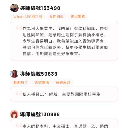
導師編號
153498
WhatsAPP問功課
長期補習
應試策略
作為科大畢業生，我唔單止有學科知識，仲有
耐性同熱誠，鍾意用生活例子解釋抽象概念，
令學生容易明白。我希望能加入香港導師會，
將呢份信念延續落去，幫更多學生搵到學習嘅
自信，用知識創造更好嘅未來。
導師編號
50839
長期補習
應試策略
解題思路
私人補習15年經驗，主要教國際學校學生
導師編號
130886
本人師範本科，中文碩士，普通話一乙，熟悉