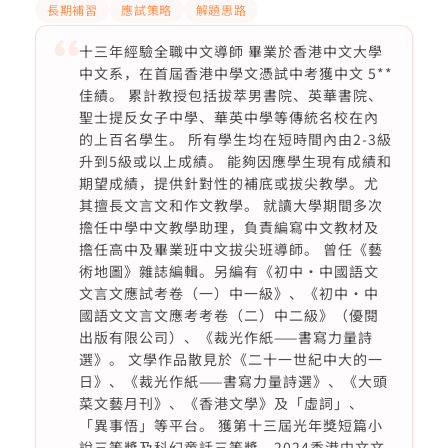
長期補習
應試策略
解題思路
十三年經驗全職中文導師 畢業於香港中文大學
中文系，在首屆香港中學文憑試中考獲中文 5**
佳績。 累計教授包括拔萃男書院、英華書院、
聖士提反女子中學、華英中學等傳統名校在內
的上百名學生。 所有學生均在短時間內由2-3級
升到5級或以上成績。 能夠因應學生現有成績和
期望成績，提供針對性的補底或拔尖教學。尤
其擅長文言文和作文教學。 就讀大學期間多次
擔任中學中文教學助理，負責編寫中文教材及
擔任高中及畢業班中文拔尖班導師。 曾任《藝
術地圖》雜誌編輯。另編有《初中·中國語文
文言文應試考卷（一）中一級》、《初中·中
國語文文言文應考考卷（二）中二級》（優閱
出版有限公司）、《裁光作紙——書寫力量詩
選》。 文學作品散見於《二十一世紀中大的一
日》、《裁光作紙——書寫力量詩選》、《大頭
菜文藝月刊》、《香港文學》及「虛詞」、
「異事悟」等平台。 獲第十三屆光年獎短篇小
說三等獎及科幻童話三等獎、2024香港中文文