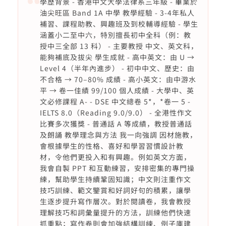
學歷背景 - 香港中文大學法律系三年級 - 畢業於
油尖旺區 Band 1A 中學 教學經驗 - 3-4年私人
補習、課程助教、興趣班及到校輔導經驗 - 學生
涵蓋小二至中六，特別擅長初中全科（例：教
授中三全部 13 科） - 主要教授 中文、英文科，
能夠補底及拔尖 學生成就 - 高中英文：由 U →
Level 4（半年內進步） - 初中中文、歷史：由
不合格 → 70–80% 成績 - 高小英文：由中游水
平 → 卷一佳績 99/100 個人成績 - 大學中、英
文必修課程 A- - DSE 中文總卷 5*，*卷一 5 -
IELTS 8.0（Reading 9.0/9.0） - 全港性作文
比賽多次獲獎 - 普通話 A 等成績，教授普通話
及朗誦 教學理念與方法 我一向強調 因材施教，
會根據學生的性格、喜好和學習習慣設計教
材，令他們更投入和有興趣。例如英文方面，
我會自製 PPT 和互動練習，安排密集的專門操
練，幫助學生持續鞏固知識；中文則注重作文
技巧訓練、範文鑒賞和好詞好句的積累，讓學
生逐步提升寫作層次。對於閱讀卷，我會教授
理解技巧和詞彙量提升的方法，訓練他們快速
抓重點；寫作卷則會加強結構訓練、例子庫建