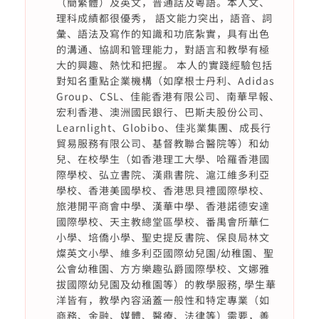
（簡繁體）及英文，普通話及粵語。本人文、
理科成績都很優秀， 語文能力突出，語音、詞
彙、語法及寫作的知識和功底紮實，具有出色
的溝通、協調和管理能力，對語言和教學有極
大的興趣、熱忱和把握。 本人的實踐經驗包括
對知名重點企業機構（如摩根士丹利、Adidas
Group、CSL、佳能香港有限公司、南華早報、
宏利香港、澳洲國民銀行、巴斯夫股份公司、
Learnlight、Globibo、佳兆業集團、成長行
貿易服務有限公司、基督教聯合醫院等）和幼
兒、在校學生（如香港理工大學、哈羅香港國
際學校、弘立書院、漢鼎書院、滬江維多利亞
學校、香港美國學校、香港思貝禮國際學校、
旅港開平商會中學、漢華中學、香港諾德安達
國際學校、天主教總堂區學校、番禺會所華仁
小學、培僑小學、聖史提反書院、保良局林文
燦英文小學、維多利亞國際幼兒園/幼稚園、聖
公會幼稚園、方方樂趣弘爵國際學校、文娜雅
拔國際幼兒園及幼稚園等）的教學服務, 學生華
洋皆有，教學內容涵蓋一般性和特定專業（如
商務、金融、媒體、醫療、法律等）需要，善