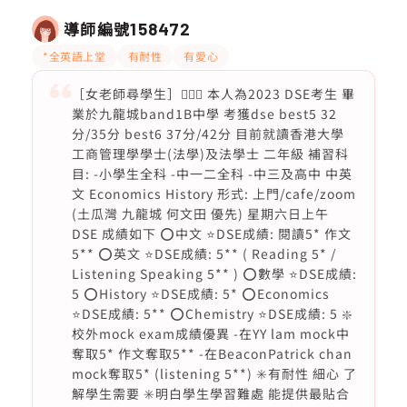
導師編號
158472
*全英語上堂
有耐性
有愛心
［女老師尋學生］🙋🏻‍♀️ 本人為2023 DSE考生 畢
業於九龍城band1B中學 考獲dse best5 32
分/35分 best6 37分/42分 目前就讀香港大學
工商管理學學士(法學)及法學士 二年級 補習科
目: -小學生全科 -中一二全科 -中三及高中 中英
文 Economics History 形式: 上門/cafe/zoom
(土瓜灣 九龍城 何文田 優先) 星期六日上午
DSE 成績如下 ⭕️中文 ⭐️DSE成績: 閱讀5* 作文
5** ⭕️英文 ⭐️DSE成績: 5** ( Reading 5* /
Listening Speaking 5** ) ⭕️數學 ⭐️DSE成績:
5 ⭕️History ⭐️DSE成績: 5* ⭕️Economics
⭐️DSE成績: 5** ⭕️Chemistry ⭐️DSE成績: 5 ❇️
校外mock exam成績優異 -在YY lam mock中
奪取5* 作文奪取5** -在BeaconPatrick chan
mock奪取5* (listening 5**) ✳️有耐性 細心 了
解學生需要 ✳️明白學生學習難處 能提供最貼合