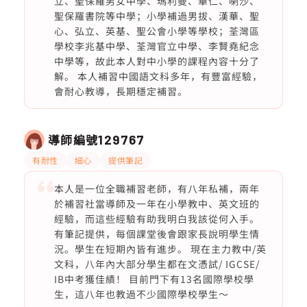
立、聖保羅男女中學、瑪利曼、華仁、喇沙、
聖保羅書院等中學；小學補過男拔、漢華、聖
心、弘立、英基、聖公會小學等學校；荃灣區
學校李兆基中學、荃灣官立中學、李賢堯紀念
中學等，故此本人對中小學的課程內容十分了
解。 本人補習中國語文科多年，有豐富經驗，
會耐心教導，長期穩定補習。
導師編號
129767
有耐性
細心
提供筆記
本人是一位全職補習老師，有八年私補，兩年
於補習社當導師及一年在小學教中、英文班的
經驗，而這些經驗有助我明白我該從何入手。
有筆記提供，每個課堂後會跟家長說明學生情
況。學生在短期內皆有進步。 現在主力教中/英
文科，八年內大部分學生都在文憑試/ IGCSE/
IB中考獲佳績！ 目前門下有13名國際學校學
生，這八年也教過不少國際學校學生～