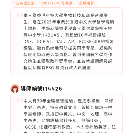
*全英語上堂
WhatsAPP問功課
長期補習
本人為香港科技大學生物科技和商業系畢業
生，剛在2025年畢業於香港中文大學醫學院碩
士課程。中學就讀香港浸會大學附屬學校王錦
輝中小學HKBUAS ，有超過10年補習經驗
DSE、GCE AL、IAL、AP、IGCSE和IB的補習
經驗。能有系統地幫助拔尖同學奪星，或協助
保底同學取得入學資格。曾到美國著名學府作
交換生並獲取政府獎學金，並曾就讀調解員課
程以及擁有ESG 投資行政人員證書
導師編號
114425
本人有30年全職補習經驗，歷史系畢業，兼修
中史、西史，擁有教育文憑，曾於九龍塘一中
學當老師，教授初中英文、中文、地理，高中
中西史，又開設補習社多年，無論DSE ,
IGCSE, IB課程都有教授。 本人曾補過英基、弘