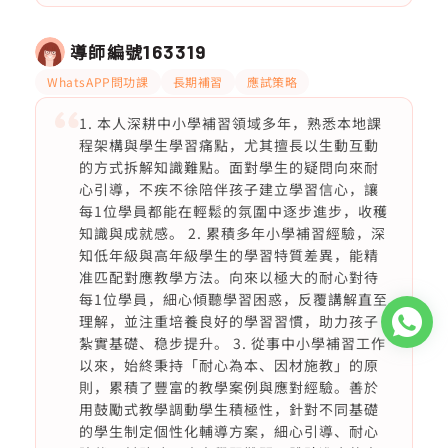
導師編號
163319
WhatsAPP問功課
長期補習
應試策略
1. 本人深耕中小學補習領域多年，熟悉本地課
程架構與學生學習痛點，尤其擅長以生動互動
的方式拆解知識難點。面對學生的疑問向來耐
心引導，不疾不徐陪伴孩子建立學習信心，讓
每1位學員都能在輕鬆的氛圍中逐步進步，收穫
知識與成就感。 2. 累積多年小學補習經驗，深
知低年級與高年級學生的學習特質差異，能精
准匹配對應教學方法。向來以極大的耐心對待
每1位學員，細心傾聽學習困惑，反覆講解直至
理解，並注重培養良好的學習習慣，助力孩子
紮實基礎、稳步提升。 3. 從事中小學補習工作
以來，始終秉持「耐心為本、因材施教」的原
則，累積了豐富的教學案例與應對經驗。善於
用鼓勵式教學調動學生積極性，針對不同基礎
的學生制定個性化輔導方案，細心引導、耐心