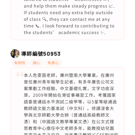
and help them make steady progress 📈.
If students need any extra help outside
of class 🔍, they can contact me at any
time 📞. I look forward to contributing to
the students’ academic success ✨.
導師編號
50953
有耐性
細心
有愛心
本人危雯茵老師，廣州暨南大學畢業。在廣州
曾任廣州青年報學生記者，有多年廣告公司文
案策劃工作經驗。中文基礎扎實，文字功底深
厚。2009年開始在港從事補習工作。考獲國家
語委普通話水平測試二級甲等，以5星等級通過
教師語文能力基准試（中文科）。修讀浸會大
學與北京師範大學合辦（普通話高級教師文
憑）和（中國語文教學專業文憑）在公文式理
思教育中心擔任中文老師多年，能教授幼兒園
至高中水平之中文。近年專注教授iGCSE和IB的