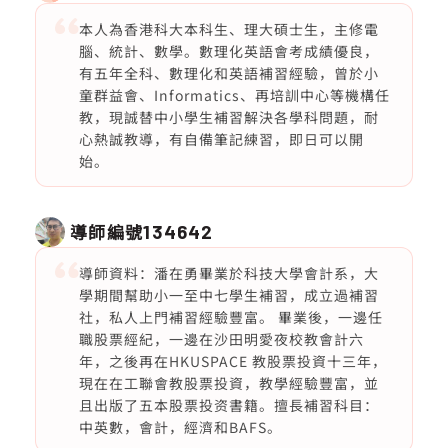
本人為香港科大本科生、理大碩士生，主修電
腦、統計、數學。數理化英語會考成績優良，
有五年全科、數理化和英語補習經驗，曾於小
童群益會、Informatics、再培訓中心等機構任
教，現誠替中小學生補習解決各學科問題，耐
心熱誠教導，有自備筆記練習，即日可以開
始。
導師編號
134642
導師資料：潘在勇畢業於科技大學會計系，大
學期間幫助小一至中七學生補習，成立過補習
社，私人上門補習經驗豐富。 畢業後，一邊任
職股票經紀，一邊在沙田明愛夜校教會計六
年，之後再在HKUSPACE 教股票投資十三年，
現在在工聯會教股票投資，教學經驗豐富，並
且出版了五本股票投资書籍。擅長補習科目：
中英數，會計，經濟和BAFS。