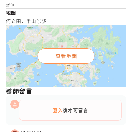
暫無
地圖
何文田，半山①號
查看地圖
導師留言
登入
後才可留言