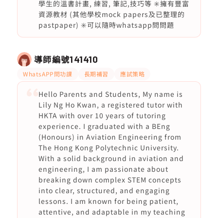
學生的溫書計畫, 練習, 筆記,技巧等 ✳️擁有豐富
資源教材 (其他學校mock papers及已整理的
pastpaper) ✳️可以隨時whatsapp問問題
導師編號
141410
WhatsAPP問功課
長期補習
應試策略
Hello Parents and Students, My name is
Lily Ng Ho Kwan, a registered tutor with
HKTA with over 10 years of tutoring
experience. I graduated with a BEng
(Honours) in Aviation Engineering from
The Hong Kong Polytechnic University.
With a solid background in aviation and
engineering, I am passionate about
breaking down complex STEM concepts
into clear, structured, and engaging
lessons. I am known for being patient,
attentive, and adaptable in my teaching