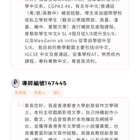
學中文系，CGPA3.46，有五年中文/普通話
（粵/普/英教中）補習經驗。學生來自國際學校
或私立學校學生（蘇浙公學國際部、英基、漢
基、耀中、墨爾文等）進行補底及進階課程。
曾幫助學生中文A SL 4個月從5/8提升至6/8，
以及Mandarin ab initio 從零自學提升至
5/8。 我目前的教學範圍主要包括IB中文，
IGCSE 中文及普通話。從事學校AT，熟悉校內
課程，專科專教中文，粵普英流利。
導師編號
147445
有耐性
有愛心
細心
家長您好，我是香港都會大學創意寫作文學碩
士，本科主修戲劇影視文學，自己持續創作小
說、散文，作品曾發表於本地雜誌及網絡平
台，並獲得香港青年文學獎小小說優異獎，也
具備豐富的論文寫作經驗。我擅長教授創意寫
作（散文、雜文、小說、劇本）以及文學名著