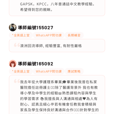
GAPSK，KPCC，八年普通話中文教學經驗。
希望得到您的親睞。
導師編號
155027
*全英語上堂
WhatsAPP問功課
長期補習
澳洲回流導師, 經驗豐富, 有耐性嚴格
導師編號
165092
*全英語上堂
WhatsAPP問功課
應試策略
我去年從大學護理系畢業🎓畢業後我曾在私家
醫院擔任註冊護士👩‍⚕️除了醫護背景外 我也有教
導小學及中學生的經驗📖熟悉課程內容與學生
的學習需求 📚我擅長與人溝通與相處♥️為人有
耐心、認真且細心💬若有機會任教我會積極與
家長及學生保持良好溝通與合作🙇🏻‍♀️針對學生的