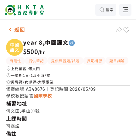
搜索
男-1名 year 8,中國語文，何文田 補習推介
返回
year 8,中國語文
中國
語文
$500
/
hr
有耐性
提供筆記
提供練習題/試題
長期補習
題目講解
上門補習-何文田
一星期1日-1.5小時/堂
男導師/女導師-大學畢業
個案編號
｜登記時間
A348676
2026/05/09
學校教授語言
國際學校
補習地址
何文田,半山①號
上課時間
可商議
備註