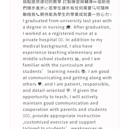
弱點提供適切的教學 訂製練習與輔導✏️協助他
們穩步進步📈若學生課外有任何需要🔍可隨時
聯絡我📞期待能為學生的學業成就盡一份心力✨
I graduated from university last year with
a degree in nursing 🎓. After graduation,
I worked as a registered nurse at a
private hospital 👩‍⚕️. In addition to my
medical background, I also have
experience teaching elementary and
middle school students 📖, and I am
familiar with the curriculum and
students’ learning needs 📚. I am good
at communicating and getting along with
others ♥️, and I am patient, responsible,
and detail-oriented 💬. If given the
opportunity to teach, I will actively
maintain good communication and
cooperation with parents and students
🙇🏻‍♀️, provide appropriate instruction
,customised exercise and support
tailored to students’ weaknesses ✏️,