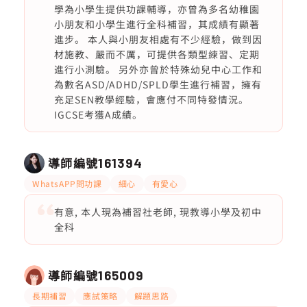
學為小學生提供功課輔導，亦曾為多名幼稚園
小朋友和小學生進行全科補習，其成績有顯著
進步。 本人與小朋友相處有不少經驗，做到因
材施教、嚴而不厲，可提供各類型練習、定期
進行小測驗。 另外亦曾於特殊幼兒中心工作和
為數名ASD/ADHD/SPLD學生進行補習，擁有
充足SEN教學經驗，會應付不同特發情況。
IGCSE考獲A成績。
導師編號
161394
WhatsAPP問功課
細心
有愛心
有意, 本人現為補習社老師, 現教導小學及初中
全科
導師編號
165009
長期補習
應試策略
解題思路