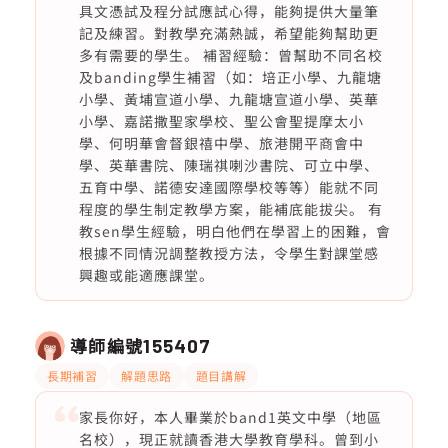
具文憑試及程分試應試心得，能夠提供大量筆
記及練習。對教學充滿熱誠，希望能夠幫助更
多有需要的學生。 補習經驗：曾幫助不同名校
及banding學生補習（如：培正小學、九龍塘
小學、黃埔宣道小學、九龍塘宣道小學、英華
小學、嘉諾撒聖家學校、聖公會聖提摩太小
學、何明華會督銀禧中學、旅港開平商會中
學、英華書院、陳瑞祺喇沙書院、可立中學、
五育中學、諾德安達國際學校等等）能就不同
程度的學生制定教學方案，能補底能拔尖。 有
教sen學生經驗，明白他們在學習上的困難，會
根據不同情況調整教授方法，令學生對課堂感
興趣或能適應課堂。
導師編號
155407
長期補習
解題思路
題目講解
家長你好，本人畢業於band1英文中學（地區
名校），現正就讀香港大學教育學科。曾到小