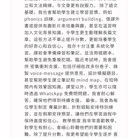
立和文法精練，令文章更有說服力。 除了語文
基礎，我也會幫助學生建立學習習慣，例如
phonics 訓練、argument building、借課外
書或提供有趣影片來培養興趣，甚至在溫習時
加入文化背景知識，令學生更生動理解長篇文
章。這些方法不單止提升分數，更能培養學生
的好奇心和自信心。 我亦十分注重 系統化學
習。課前會準備練習和筆記，並活用錯題本，
幫助學生避免重複犯錯。臨近考試時，我會提
供 密集衝刺支援，包括仔細批改多份卷子、錄
製 voice message 提供意見、設計模擬題目，
甚至幫助學生建立筆記和 mind map，在短時
間內有效鞏固知識。課堂以外，學生亦可以隨
時透過 WhatsApp 免費問問題，我會耐心解
答，確保他們得到持續支援。 最後，我會為每
位學生制定 專屬計劃，針對弱點安排特別練
習，並在假期安排預習，讓他們在學習過程中
保持進度和信心。 教學態度 我非常喜歡教學，
對學生有耐心，會細心聆聽他們的需要和困
難。除了提升分數，我更希望能令學生逐步 喜