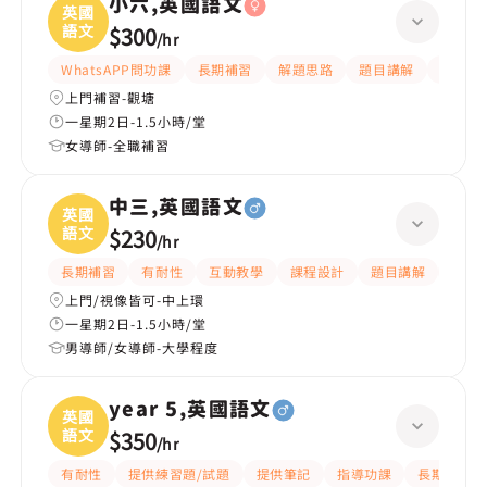
小六,英國語文
英國
語文
$300
/
hr
WhatsAPP問功課
長期補習
解題思路
題目講解
提供練
上門補習-觀塘
一星期2日-1.5小時/堂
女導師-全職補習
中三,英國語文
英國
語文
$230
/
hr
長期補習
有耐性
互動教學
課程設計
題目講解
解題
上門/視像皆可-中上環
一星期2日-1.5小時/堂
男導師/女導師-大學程度
year 5,英國語文
英國
語文
$350
/
hr
有耐性
提供練習題/試題
提供筆記
指導功課
長期補習