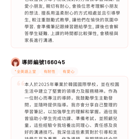
愛小朋友, 親切有耐心, 會換位思考理解小朋友
的想法. 擅長用溫柔耐心的方式相處並且引導學
生, 較注重鼓勵式教學, 讓他們在愉快的氛圍中
學習. 會準備筆記跟練習題給學生, 課後也會解
答學生疑難. 上課的時間都比較彈性, 會積極與
家長進行溝通.
導師編號
166045
*全英語上堂
有耐性
有愛心
本人於2025年畢業於韓國國際學校，並在校園
生活中建立了堅實的領導力及服務精神。作為
一位耐心而專注的導師，我鼓勵學生主動發
問，並隨時提供指導。我亦會分享自己整理的
學習筆記，以加強學生的理解和掌握。過往我
曾協助小學生完成功課、準備考試，並照顧兒
童，這些經驗令我培養出同理心、責任感及良
好的溝通技巧。我深信這些素質對於引導和支
持學生至為重要。作為導師，我期望能結合同