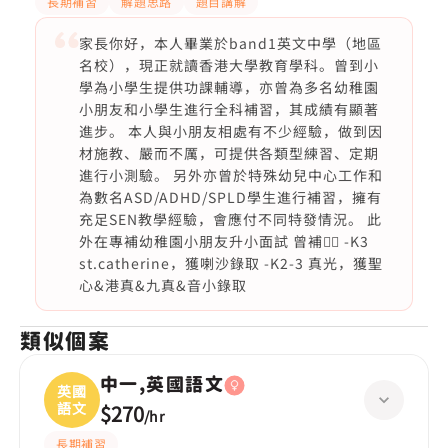
長期補習
解題思路
題目講解
家長你好，本人畢業於band1英文中學（地區
名校），現正就讀香港大學教育學科。曾到小
學為小學生提供功課輔導，亦曾為多名幼稚園
小朋友和小學生進行全科補習，其成績有顯著
進步。 本人與小朋友相處有不少經驗，做到因
材施教、嚴而不厲，可提供各類型練習、定期
進行小測驗。 另外亦曾於特殊幼兒中心工作和
為數名ASD/ADHD/SPLD學生進行補習，擁有
充足SEN教學經驗，會應付不同特發情況。 此
外在專補幼稚園小朋友升小面試 曾補👇🏻 -K3
st.catherine，獲喇沙錄取 -K2-3 真光，獲聖
心&港真&九真&音小錄取
類似個案
中一,英國語文
英國
語文
$270
/
hr
長期補習