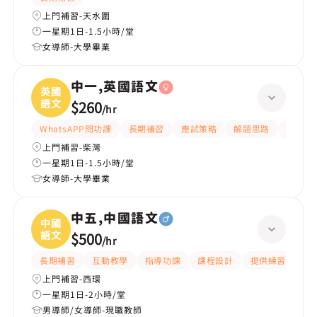
上門補習-天水圍
一星期1日-1.5小時/堂
女導師-大學畢業
中一,英國語文
英國
語文
$260
/
hr
WhatsAPP問功課
長期補習
應試策略
解題思路
題目講
上門補習-柴灣
一星期1日-1.5小時/堂
女導師-大學畢業
中五,中國語文
中國
語文
$500
/
hr
長期補習
互動教學
指導功課
課程設計
提供練習題/試題
上門補習-西環
一星期1日-2小時/堂
男導師/女導師-現職教師