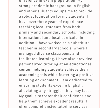
difference in exam preparation. My
strong academic background in English
and other subjects equips me to provide
a robust foundation for my students. I
have over three years of experience
teaching local students from both
primary and secondary schools, including
international and local curricula. In
addition, I have worked as a substitute
teacher in secondary schools, where I
managed diverse classrooms and
facilitated learning. I have also provided
personalized tutoring at an educational
center, helping students achieve their
academic goals while fostering a positive
learning environment. I am dedicated to
ensuring students excel in English,
alleviating any struggles they may face.
My goal is to foster their confidence and
help them achieve excellent results. I
offer comprehensive tutoring services