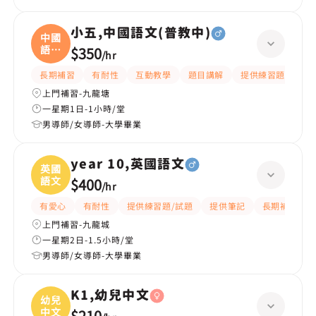
小五,中國語文(普教中)
中國
語文
$350
/
hr
(
長期補習
有耐性
互動教學
題目講解
提供練習題/試題
上門補習-九龍塘
一星期1日-1小時/堂
男導師/女導師-大學畢業
year 10,英國語文
英國
語文
$400
/
hr
有愛心
有耐性
提供練習題/試題
提供筆記
長期補習
上門補習-九龍城
一星期2日-1.5小時/堂
男導師/女導師-大學畢業
K1,幼兒中文
幼兒
中文
$210