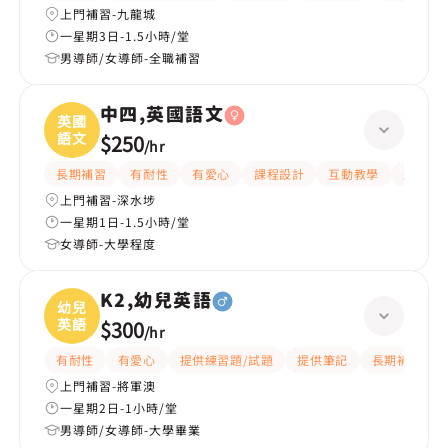
上門補習-九龍城
一星期3日-1.5小時/堂
男導師/女導師-全職補習
中四,英國語文
英國
語文
$250
/
hr
長期補習
有耐性
有愛心
課程設計
互動教學
題目講
上門補習-深水埗
一星期1日-1.5小時/堂
女導師-大學程度
K2,幼兒英語
幼兒
英語
$300
/
hr
有耐性
有愛心
提供練習題/試題
提供筆記
長期補習
上門補習-將軍澳
一星期2日-1小時/堂
男導師/女導師-大學畢業