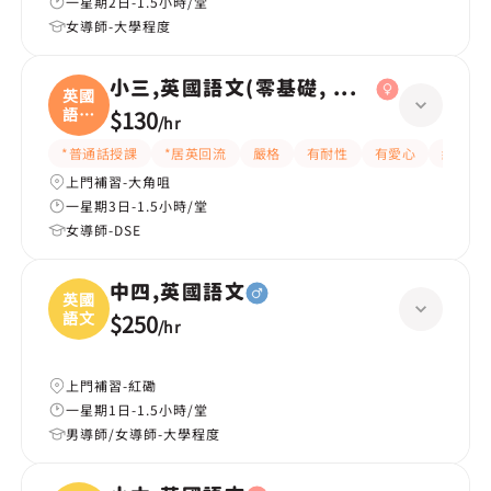
一星期2日-1.5小時/堂
女導師-大學程度
小三,英國語文(零基礎, 會話)
英國
語文
$130
/
hr
(
*普通話授課
*居英回流
嚴格
有耐性
有愛心
細心
上門補習-大角咀
一星期3日-1.5小時/堂
女導師-DSE
中四,英國語文
英國
語文
$250
/
hr
上門補習-紅磡
一星期1日-1.5小時/堂
男導師/女導師-大學程度