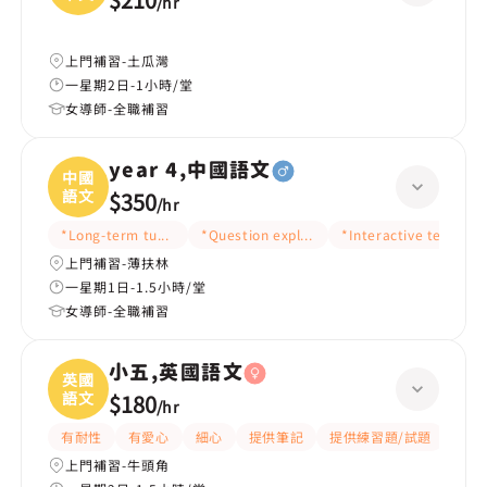
/
hr
上門補習-土瓜灣
一星期2日-1小時/堂
女導師-全職補習
year 4,中國語文
中國
語文
$350
/
hr
*Long-term tutoring
*Question explanation
*Interactive teaching
上門補習-薄扶林
一星期1日-1.5小時/堂
女導師-全職補習
小五,英國語文
英國
語文
$180
/
hr
有耐性
有愛心
細心
提供筆記
提供練習題/試題
指導
上門補習-牛頭角