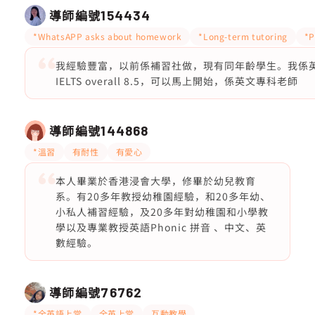
導師編號
154434
*WhatsAPP asks about homework
*Long-term tutoring
*P
我經驗豐富，以前係補習社做，現有同年齡學生。我係英文
IELTS overall 8.5，可以馬上開始，係英文專科老師
導師編號
144868
*溫習
有耐性
有愛心
本人畢業於香港浸會大學，修畢於幼兒教育
系。有20多年教授幼稚園經驗，和20多年幼、
小私人補習經驗，及20多年對幼稚園和小學教
學以及專業教授英語Phonic 拼音 、中文、英
數經驗。
導師編號
76762
*全英語上堂
全英上堂
互動教學