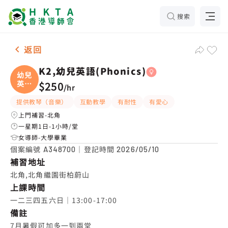
搜索
女-1名 K2,幼兒英語(Phonics)，北角 補習推介
返回
K2,幼兒英語(Phonics)
幼兒
英語
$250
/
hr
(
提供教琴（音樂）
互動教學
有耐性
有愛心
上門補習-北角
一星期1日-1小時/堂
女導師-大學畢業
個案編號
｜登記時間
A348700
2026/05/10
補習地址
北角,北角繼園街柏蔚山
上課時間
一二三四五六日｜13:00-17:00
備註
7月暑假可加多一到兩堂