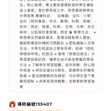
生，耐心指導，專注幫助基礎較弱的學生補底
追上進度，曾於教育局工作，熟悉最新教學及
升學政策 專補科目： - 幼稚園：全科 - 小學：
全科（特別專長：中文、數學、科學、常識） -
初中：西史、地理、科學、 生物、化學、生社 -
高中：公民與社會發展、西史 🧠 教學方法： 🔸
熟悉學生們最新潮流，用潮流輕鬆帶入課堂，
擺脫對補習的傳統沉悶觀念 🔸把知識融入日常
生活，令學生知道自己學有所用，拒絕「唔知
學嚟有咩用」的想法 🔸運用「想像記憶法」令
學習更容易記得，讓學生自己創造尊屬的學習
方法 🔸了解學生學習困難，逐步拆解、耐心陪
伴成長 🔸特別支援SEN學生，發揮學生的獨有
長處 🔸靈活調整教材及練習，切合學生當下需
要和弱點 🔸與家長保持聯繫，定期更新學習進
度
導師編號
155407