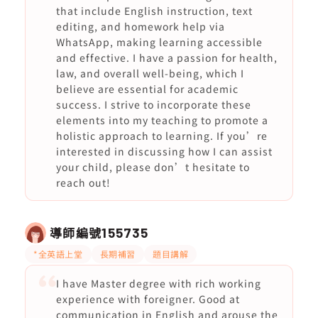
that include English instruction, text
editing, and homework help via
WhatsApp, making learning accessible
and effective. I have a passion for health,
law, and overall well-being, which I
believe are essential for academic
success. I strive to incorporate these
elements into my teaching to promote a
holistic approach to learning. If you’re
interested in discussing how I can assist
your child, please don’t hesitate to
reach out!
導師編號
155735
*全英語上堂
長期補習
題目講解
I have Master degree with rich working
experience with foreigner. Good at
communication in English and arouse the