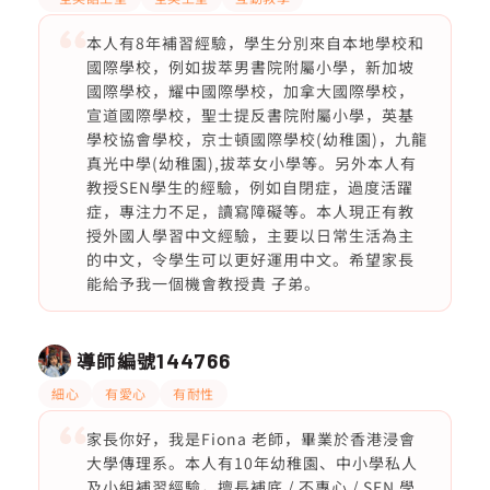
本人有8年補習經驗，學生分別來自本地學校和
國際學校，例如拔萃男書院附屬小學，新加坡
國際學校，耀中國際學校，加拿大國際學校，
宣道國際學校，聖士提反書院附屬小學，英基
學校協會學校，京士頓國際學校(幼稚園)，九龍
真光中學(幼稚園),拔萃女小學等。另外本人有
教授SEN學生的經驗，例如自閉症，過度活躍
症，專注力不足，讀寫障礙等。本人現正有教
授外國人學習中文經驗，主要以日常生活為主
的中文，令學生可以更好運用中文。希望家長
能給予我一個機會教授貴 子弟。
導師編號
144766
細心
有愛心
有耐性
家長你好，我是Fiona 老師，畢業於香港浸會
大學傳理系。本人有10年幼稚園、中小學私人
及小組補習經驗，擅長補底 / 不專心 / SEN 學