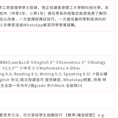
香港大學工商管理學學士取錄，現正就讀香港理工大學眼科視光學。本
本人於校內（中學3年，小學1年）擔任學長的經驗定能使我更了解同
加以改善，一方面傳授應試技巧，一方面培養同學對經濟科的
亦樂意透過WhatsApp解答同學學業疑難。
w)&LLB 💡English 5* 💡Economics 5* 💡Biology
 💡LS 5** 💡中文 5 💡Mathematics 4 Other
ning 9.0; Reading 8.5; Writing 6.5; Speaking 8.0) 📌拔尖補
y/ English 中文/英文授課皆可 提供練習, WhatsApp問書, 改卷 時
全部一年內升2個grade 中六Mock 全級頭10
思考方法，可分享給學生相關技巧 【教學/補習經歷】 e.g.