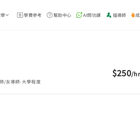
教學
學費參考
幫助中心
AI問功課
搵導師
成
$250
/
h
師/女導師-大學程度