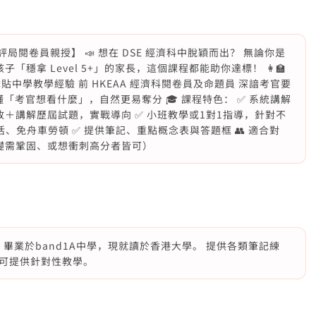
前考評局閱卷員親授】 📣 想在 DSE 經濟科中脫穎而出？ 無論你是
穩拿 Level 5+」的家長，這個課程都能助你達標！ 👩‍🏫
 津貼中學教學經驗 前 HKEAA 經濟科閱卷員及命題員 深諳考官要
懂「考官想看什麼」，自然更易奪分 🎓 課程特色： ✅ 系統講解
批改＋講解歷屆試題，實戰導向 ✅ 小班教學或1對1指導，針對不
靈活、免舟車勞頓 ✅ 提供筆記、重點概念表與答題框 👥 適合對
（基礎需鞏固、或想衝刺高分者皆可）
*，畢業於band1A中學，現就讀於香港大學。 提供各類筆記練
可提供針對性教學。