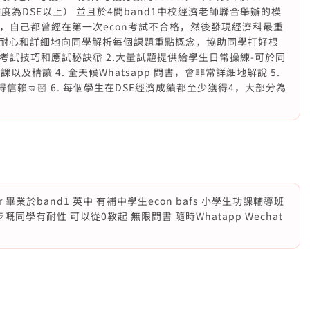
為DSE以上） 並且於4間band1中校經濟老師聯合舉辦的模
耐心，自己都曾經在第一次econ考試不合格，然後發現經濟科最重
經驗耐心和詳細地向同學解析每個課題重點概念，協助同學打好根
考試技巧和應試秘訣🫣 2.大量試題提供給學生日常操練-可於同
及精讀 4. 全天候Whatsapp 問書，會非常詳細地解說 5.
賴🤜🏻 6. 每個學生在DSE經濟成績都至少獲得4，大部分為
r 畢業於band1 英中 有補中學生econ bafs 小學生功課輔導班
嘅同學有耐性 可以從0教起 無限問書 隨時Whatapp Wechat