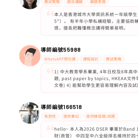
應試策略
題目講解
解題思路
本人是香港城市大學資訊系統一年級學生，HK
5*）。 有半年小學私補經驗，主要協助
感，擅長把難懂概念講得簡單易明。
導師編號
55988
WhatsAPP問功課
課程設計
應試策略
1) 中大教育學系畢業, 4年日校及8年高中補
題, past paper by topics, HKEAA文件等)
文卷) 4) 能幫助學生更容易理解內容及試
導師編號
166518
有耐性
提供筆記
提供練習題/試題
hello~ 本人為2026 DSER 畢業
財(商管） 中四至中六全級排名維持於四十名內