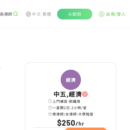
為導師
中文-繁體
AI配對
註冊/登入
r
經濟
中五,經濟
上門補習-銅鑼灣
一星期2日-2小時/堂
男導師/女導師-大學程度
$250
hr
/