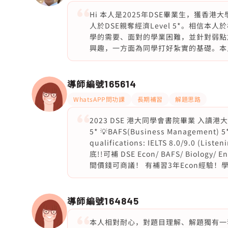
Hi 本人是2025年DSE畢業生，獲
人於DSE親奪經濟Level 5*。相信
學的需要、面對的學業困難，並針對弱點
興趣，一方面為同學打好紮實的基礎。本人
導師編號
165614
WhatsAPP問功課
長期補習
解題思路
2023 DSE 港大同學會書院畢業 入讀港大BBA(La
5* 💡BAFS(Business Management) 5*
qualifications: IELTS 8.0/9.0 (Liste
底!!可補 DSE Econ/ BAFS/ Biolog
間價錢可商議！ 有補習3年Econ經驗！學生
導師編號
164845
本人相對耐心，對題目理解、解題獨有一套