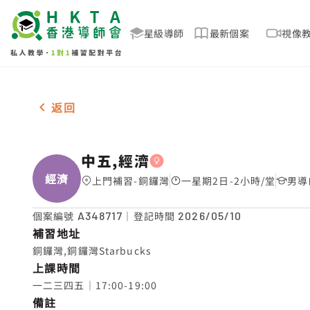
星級導師
最新個案
視像
女-1名 中五,經濟，銅鑼灣 補習推介
返回
中五,經濟
經濟
上門補習-銅鑼灣
一星期2日-2小時/堂
男導
個案編號
A348717
｜登記時間
2026/05/10
補習地址
銅鑼灣,銅鑼灣Starbucks
上課時間
一二三四五｜17:00-19:00
備註