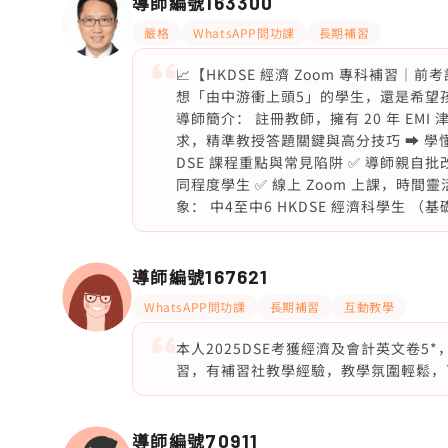
導師編號
163300
嚴格
WhatsAPP問功課
長期補習
📈【HKDSE 經濟 Zoom 專科補習｜
想「由中游衝上頭5」的學生，還是希望孩子「
導師簡介： 註冊教師，擁有 20 年 EMI
求，精準教授答題關鍵與高分技巧 ➡️ 學
DSE 課程重點與常見陷阱 ✅ 導師親自
同程度學生 ✅ 線上 Zoom 上課，時間
象： 中4至中6 HKDSE 經濟科學生 
導師編號
167621
WhatsAPP問功課
長期補習
互動教學
本人2025DSE考獲經濟及會計英文卷5
習，有補習社教學經驗，教學氛圍輕鬆，
導師編號
70911