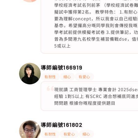
學校經濟考試名列前茅 （學校經濟試卷難度
擬試中獲得第2名。 教學特色： 1.有
要為理解concept，所以我會以自己
基😎。希望攞高分嘅同學我則會傳授我嘅
學考試前提供模擬考試卷 3.提供筆記，功課以
曾為多間港九名校學生補習備戰dse，值得信
5或以上
導師編號
166919
有耐性
細心
有愛心
現就讀 工商管理學士 專業會計 2025dse
經驗 1對5以上 有SCRC 適合想補底同進步
問問題 根據你嘅程度提供題目
導師編號
161802
有耐性
有愛心
細心