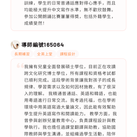
訓練，學生的日常普通話應對得心應手，而且
均能極大提升中文寫作水準，無不歡欣鼓舞。
參加公開朗誦比賽屢屢得獎，包括外籍學生，
成績斐然！
導師編號
165064
長期補習
全英上堂
課程設計
我擁有兒童全面發展碩士學位，目前正在攻讀
跨文化研究博士學位，所有課程和資格考試都
已順利完成。這段學術背景讓我對孩子的成長
規律、學習需求以及如何因材施教，有了很深
入的理解。 我精通普通話、英語和韓語，也能
用粵語進行日常交流。我考過托福，也在學術
環境中用英語寫過大量論文，因此能有效幫助
學生提升英語寫作和閱讀能力。 教學方面，我
曾參與創辦兒童教育中心，負責課程設計與教
學執行。我也擔任過課堂翻譯與助教，協助國
際教師與學生溝通，並組織過學生活動，陪伴