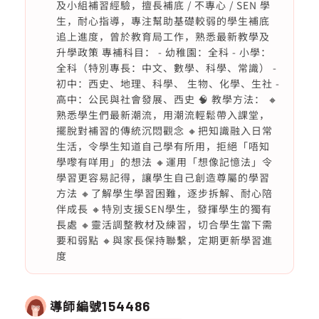
及小組補習經驗，擅長補底 / 不專心 / SEN 學
生，耐心指導，專注幫助基礎較弱的學生補底
追上進度，曾於教育局工作，熟悉最新教學及
升學政策 專補科目： - 幼稚園：全科 - 小學：
全科（特別專長：中文、數學、科學、常識） -
初中：西史、地理、科學、 生物、化學、生社 -
高中：公民與社會發展、西史 🧠 教學方法： 🔸
熟悉學生們最新潮流，用潮流輕鬆帶入課堂，
擺脫對補習的傳統沉悶觀念 🔸把知識融入日常
生活，令學生知道自己學有所用，拒絕「唔知
學嚟有咩用」的想法 🔸運用「想像記憶法」令
學習更容易記得，讓學生自己創造尊屬的學習
方法 🔸了解學生學習困難，逐步拆解、耐心陪
伴成長 🔸特別支援SEN學生，發揮學生的獨有
長處 🔸靈活調整教材及練習，切合學生當下需
要和弱點 🔸與家長保持聯繫，定期更新學習進
度
導師編號
154486