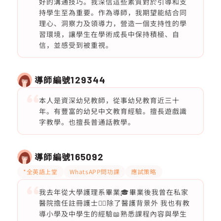
好的溝通技巧。我深信這些素質對於引導和支
持學生至為重要。作為導師，我期望能結合同
理心、洞察力及領導力，營造一個支持性的學
習環境，讓學生在學術成長中保持積極、自
信，並感受到被重視。
導師編號
129344
本人是資深幼兒教師，從事幼兒教育近三十
年。有豐富的幼兒中文教育經驗。擅長遊戲識
字教學。也擅長普通話教學。
導師編號
165092
*全英語上堂
WhatsAPP問功課
應試策略
我去年從大學護理系畢業🎓畢業後我曾在私家
醫院擔任註冊護士👩‍⚕️除了醫護背景外 我也有教
導小學及中學生的經驗📖熟悉課程內容與學生