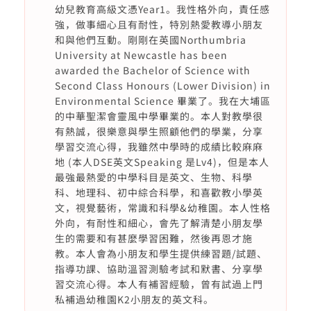
幼兒教育高級文憑Year1。我性格外向，責任感
強，做事細心且有耐性，特別熱愛教導小朋友
和與他們互動。剛剛在英國Northumbria
University at Newcastle has been
awarded the Bachelor of Science with
Second Class Honours (Lower Division) in
Environmental Science 畢業了。我在大埔區
的中華聖潔會靈風中學畢業的。本人對教學很
有熱誠，很樂意與學生照顧他們的學業，分享
學習交流心得，我雖然中學時的成績比較麻麻
地 (本人DSE英文Speaking 是Lv4)，但是本人
最強最熱愛的中學科目是英文、生物、科學
科、地理科、初中綜合科學，和喜歡教小學英
文，視覺藝術，常識和科學&幼稚園。本人性格
外向，有耐性和細心，會先了解清楚小朋友學
生的需要和有甚麼學習困難，然後再恩才施
教。本人會為小朋友和學生提供練習題/試題、
指導功課、協助溫習測驗考試和默書、分享學
習交流心得。本人有補習經驗，曾有試過上門
私補過幼稚園K2小朋友的英文科。