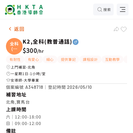
搜索
男-1名 K2,全科(教普通話)，北角 補習推介
返回
K2,全科(教普通話)
全科
(教
$300
/
hr
普
有耐性
有愛心
細心
提供筆記
課程設計
互動教學
指
上門補習-北角
一星期1日-1小時/堂
女導師-大學畢業
個案編號
｜登記時間
A348718
2026/05/10
補習地址
北角,寶馬台
上課時間
六｜12:00-18:00

日｜09:00-12:00
備註