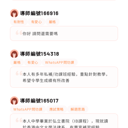
導師編號
166916
有耐性
有愛心
嚴格
你好 請問還需要嗎
導師編號
154318
嚴格
有愛心
WhatsAPP問功課
本人有多年私補/功課班經驗，重點針對教學，
希望令學生成績有所改善
導師編號
165017
WhatsAPP問功課
應試策略
解題思路
本人中學畢業於弘立書院（IB課程），現就讀
於香港中文大學法律系。有豐富補習經驗