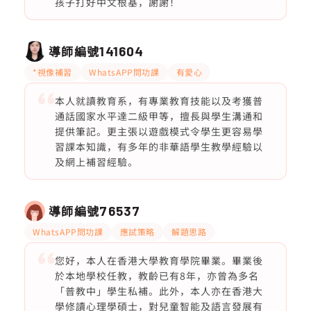
孩子打好中文根基，謝謝！
導師編號
141604
*視像補習
WhatsAPP問功課
有愛心
本人就讀教育系，有專業教育技能以及考獲普
通話國家水平達二級甲等，擅長與學生溝通和
提供筆記。更主張以遊戲模式令學生更容易學
習課本知識，有多年的非華語學生教學經驗以
及網上補習經驗。
導師編號
76537
WhatsAPP問功課
應試策略
解題思路
您好，本人在香港大學教育學院畢業。畢業後
於本地學校任教，教齡已有8年，亦曾為多名
「普教中」學生私補。此外，本人亦在香港大
學修讀心理學碩士，對兒童智能及語言發展有