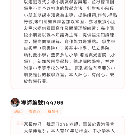
以遊戲方式引導小朋友學習興趣，並根據每個
學生不同予以相應的教學方法。針對初小階段
小朋友以課本知識為主導，提供組詞,作句,標點
符號,等相關知識練習加以鞏固，亦可根據小朋
友需求提供看圖寫作及閱讀理解練習；高小階
段小朋友以課本知識為主導，提供語法知識練
習，提高閱讀理解、寫作能力是重點。 學生來
自拔萃（男書院），英基中小學，弘立書院，
瑪利曼小學，聖安多尼小學,港島真光書院（小
學），新加坡國際學校，德瑞國際學校，福建
附屬小學等學校的學生。 幫到每位有需要的小
朋友是我的教學終旨。本人細心，有耐心，樂
於教學行業。
導師編號
144766
細心
有愛心
有耐性
家長你好，我是Fiona 老師，畢業於香港浸會
大學傳理系。本人有10年幼稚園、中小學私人