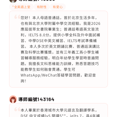
*全英語上堂
有耐性
有愛心
您好！本人母語普通話，曾於北京生活多年，
也有與北京大學附屬中學交流經驗。我是2026
應屆拔萃女書院畢業生；普通話粵語英文皆流
利，IELTS 8.0分。提供小學全科及升中面試補
習、中學DSE中英文補習、IELTS考試準備補
習。 本人多次於英文朗誦比賽、普通話演講比
賽及科學比賽獲獎，並有三年義工爲小學生補
習輔導服務經驗，明白年幼學生學習時普遍問
題。我擅長文科思維能力訓練，熟悉答題技巧
能教學生如何融會貫通。學生可
WhatsApp/WeChat答疑學習問題，歡迎查
詢！
導師編號
143164
本人畢業於香港城市大學元語言及翻譯學系，
DSE 中文成績lv5 閱讀5**，ielts 7，具4年補