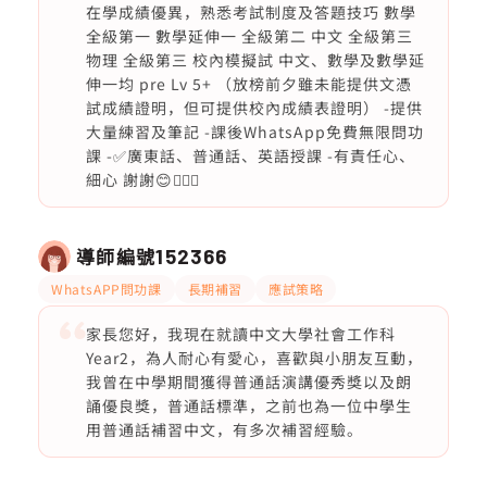
在學成績優異，熟悉考試制度及答題技巧 數學
全級第一 數學延伸一 全級第二 中文 全級第三
物理 全級第三 校內模擬試 中文、數學及數學延
伸一均 pre Lv 5+ （放榜前夕雖未能提供文憑
試成績證明，但可提供校內成績表證明） -提供
大量練習及筆記 -課後WhatsApp免費無限問功
課 -✅廣東話、普通話、英語授課 -有責任心、
細心 謝謝😊🙇🏻‍♀️
導師編號
152366
WhatsAPP問功課
長期補習
應試策略
家長您好，我現在就讀中文大學社會工作科
Year2，為人耐心有愛心，喜歡與小朋友互動，
我曾在中學期間獲得普通話演講優秀獎以及朗
誦優良獎，普通話標準，之前也為一位中學生
用普通話補習中文，有多次補習經驗。