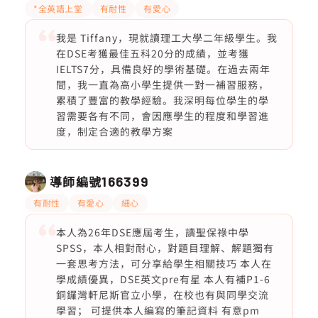
*全英語上堂
有耐性
有愛心
我是 Tiffany，現就讀理工大學二年級學生。我
在DSE考獲最佳五科20分的成績，並考獲
IELTS7分，具備良好的學術基礎。在過去兩年
間，我一直為高小學生提供一對一補習服務，
累積了豐富的教學經驗。我深明每位學生的學
習需要各有不同，會因應學生的程度和學習進
度，制定合適的教學方案
導師編號
166399
有耐性
有愛心
細心
本人為26年DSE應屆考生，讀聖保祿中學
SPSS，本人相對耐心，對題目理解、解題獨有
一套思考方法，可分享給學生相關技巧 本人在
學成績優異，DSE英文pre有星 本人有補P1-6
銅鑼灣軒尼斯官立小學，在校也有與同學交流
學習； 可提供本人編寫的筆記資料 有意pm