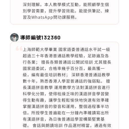
深刻理解。本人教學模式互動，能照顧學生個
別學習需要，提升學習效能。能提供筆記、練
習及WhatsApp問功課服務。
導師編號
132360
上海師範大學畢業 國家語委普通話水平試一級
超過三十年香港普通話教學經驗，足跡遍及各
行各業； 擅長各類普通話公開試培訓 尤其擅長
國家語委試，合格率幾乎百分百，最高獲一
級，編有最佳培訓教材； 深耕香港普通話教學
數十年，熟悉香港人學習普通話的強弱點。 擅
長漢語拼音教學 運用數學方法對漢語拼音進行
科學化分類，使得枯燥乏味的漢語拼音學習變
得生動有趣，讓學生輕鬆愉快地快速有效準確
掌握漢語拼音的發音和運用，整個過程事半功
倍。所授學生普遍能在一分鐘內準確讀寫出所
有漢語拼音，為日後普通話學習構築堅實基
礎。 會話與朗讀培訓 作品選材精當，通過有效