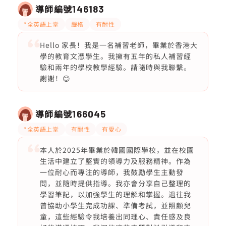
導師編號
146183
*全英語上堂
嚴格
有耐性
Hello 家長！我是一名補習老師，畢業於香港大
學的教育文憑學生。我擁有五年的私人補習經
驗和兩年的學校教學經驗。請隨時與我聯繫。
謝謝！😊
導師編號
166045
*全英語上堂
有耐性
有愛心
本人於2025年畢業於韓國國際學校，並在校園
生活中建立了堅實的領導力及服務精神。作為
一位耐心而專注的導師，我鼓勵學生主動發
問，並隨時提供指導。我亦會分享自己整理的
學習筆記，以加強學生的理解和掌握。過往我
曾協助小學生完成功課、準備考試，並照顧兒
童，這些經驗令我培養出同理心、責任感及良