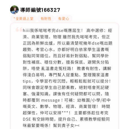
導師編號
166327
*全英語上堂
有耐性
有愛心
hiii我係啱啱考完dse嘅應屆生！ 高中選修：經
濟、商業管理、物理 雖然我先啱啱考完，但正
正因為新鮮出爐，所以最清楚呢幾年dse嘅出題
趨勢、考官心水，亦都好明白依家學生溫書嘅
弱點同常錯位。而且好易針對弱點、幫同學針
對性補底、穩住分數，擅長保底、避開失分陷
阱，唔使 亂溫書走冤枉路！ 教書有耐性，講解
得淺白易明，專門幫人捉重點、整理獨家溫書
tips，令學習冇咁沉悶，輕輕鬆鬆就可以提分！
同咪會跟足學生自己節奏教，絕對唔會死記硬
塞、強灌知識。課後有任何疑問都可以問，隨
時都覆到 message ! 可補：幼稚園/小學/初中
嘅英文、數學、物理、經濟、商業管理！ 時間
超彈性，仲可以安排***！ 主要都係趁住考完
DSE 有空餘時間，提升自己、累積教學經驗同
咪最緊要嘅係！幫到貴子女><