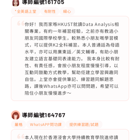
導師編號
161705
*全英語上堂
有耐性
細心
你好！我而家喺HKUST就讀Data Analysis相
關專業，有約一年補習經驗，之前亦有教過小
朋友同國際學校學生，較熟悉小朋友嘅學習模
式，可以提供K2全科補習。本人普通話為母語
水平，亦可以用廣東話／英文輔導，有助小朋
友建立語言基礎同表達能力。 我本身比較有耐
性、有責任感，會按小朋友程度慢慢引導，以
互動同鼓勵方式教學，幫助佢建立學習興趣同
自信。上堂亦會提供筆記、練習題同解題思
路，課後WhatsApp亦可以問問題，希望可以
陪住小朋友慢慢進步～
導師編號
164767
嚴格
WhatsAPP問功課
提供練習題/試題
本人現在於香港浸會大學持續教育學院進修讀