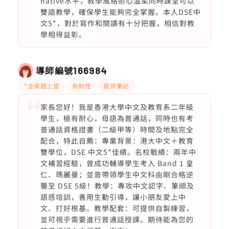
native水平，教學風格耐心溫柔同時課堂可以
雙語教學，確保學生能夠完全掌握。本人DSE中
文5*，對於寫作和閱讀有十分把握，相信對教
學相得益彰。
導師編號
166984
*全英語上堂
有耐性
提供筆記
家長您好！我是香港大學中文及教育系二年級
學生，極有耐心，母語為普通話，同時也有考
普通話資格證書（二級甲等）時間及地點完全
配合，特此自薦：專業背景：港大中文＋教育
雙學位，DSE 中文5*佳績。名校戰績：兩年中
文補習經驗，曾成功輔導學生考入 Band 1 皇
仁、瑪麗曼；並曾帶領學生中文科由剛合格逆
襲至 DSE 5級！教學：專攻中文認字、筆順及
語感培訓，善用生動引導，讓小朋友愛上中
文、打好根基。教學配套：可提供自製練習，
並可視乎需要進行普通話授課。期待能為您的