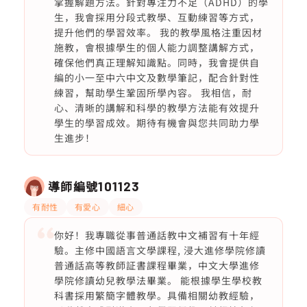
掌握解題方法。針對專注力不足（ADHD）的學
生，我會採用分段式教學、互動練習等方式，
提升他們的學習效率。 我的教學風格注重因材
施教，會根據學生的個人能力調整講解方式，
確保他們真正理解知識點。同時，我會提供自
編的小一至中六中文及數學筆記，配合針對性
練習，幫助學生鞏固所學內容。 我相信，耐
心、清晰的講解和科學的教學方法能有效提升
學生的學習成效。期待有機會與您共同助力學
生進步！
導師編號
101123
有耐性
有愛心
細心
你好！我專職從事普通話教中文補習有十年經
驗。主修中國語言文學課程, 浸大進修學院修讀
普通話高等教師証書課程畢業，中文大學進修
學院修讀幼兒教學法畢業。 能根據學生學校教
科書採用繁簡字體教學。具備相關幼教經驗，