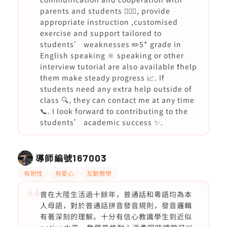
parents and students 🙇🏻‍♀️, provide
appropriate instruction ,customised
exercise and support tailored to
students’ weaknesses ✏️5* grade in
English speaking 🔆 speaking or other
interview tutorial are also available ❗️help
them make steady progress 📈. If
students need any extra help outside of
class 🔍, they can contact me at any time
📞. I look forward to contributing to the
students’ academic success ✨.
導師編號
167003
有耐性
有愛心
互動教學
曾在大陸生活過十餘年，普通話和粵語均為本
人母語，對於普通話拼音發音規則，發音邏輯
有著深刻的理解。十分有信心教識學生到近似