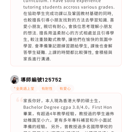
curriculum. I have solid experience
tutoring students accross various grades.
在協助學生完成功課以及鞏固教材基礎的同時,
也較擅長引導小朋友找對的方法去學習知識. 喜
愛小朋友, 親切有耐心, 會換位思考理解小朋友
的想法. 擅長用溫柔耐心的方式相處並且引導學
生, 較注重鼓勵式教學, 讓他們在愉快的氛圍中
學習. 會準備筆記跟練習題給學生, 課後也會解
答學生疑難. 上課的時間都比較彈性, 會積極與
家長進行溝通.
導師編號
125752
*全英語上堂
有耐性
有愛心
家長你好，本人現為香港大學的碩士生，
Bachelor Degree cgpa 3.8/4.0，First Hon
畢業，有超過4年教學經驗，教授過的學生遍佈
幼稚園至小六，更有多年專科補習和升小面試
準備的經驗。 另外，曾教授過多名國際學校的