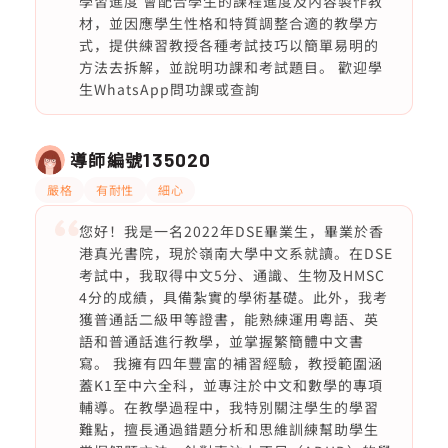
學習進度 會配合學生的課程進度及內容製作教
材，並因應學生性格和特質調整合適的教學方
式，提供練習教授各種考試技巧以簡單易明的
方法去拆解，並說明功課和考試題目。 歡迎學
生WhatsApp問功課或查詢
導師編號
135020
嚴格
有耐性
細心
您好！我是一名2022年DSE畢業生，畢業於香
港真光書院，現於嶺南大學中文系就讀。在DSE
考試中，我取得中文5分、通識、生物及HMSC
4分的成績，具備紮實的學術基礎。此外，我考
獲普通話二級甲等證書，能熟練運用粵語、英
語和普通話進行教學，並掌握繁簡體中文書
寫。 我擁有四年豐富的補習經驗，教授範圍涵
蓋K1至中六全科，並專注於中文和數學的專項
輔導。在教學過程中，我特別關注學生的學習
難點，擅長通過錯題分析和思維訓練幫助學生