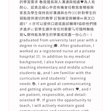
的學習需求 📚我擅長與人溝通與相處♥️為人有
耐心、認真且細心💬若有機會任教我會積極與
家長及學生保持良好溝通與合作🙇🏻‍♀️針對學生的
弱點提供適切的教學 訂製練習與輔導✏️英文口
語5* 🔆亦可以提供口語或面試輔導❗️協助他們穩
步進步📈若學生課外有任何需要🔍可隨時聯絡
我📞期待能為學生的學業成就盡一份心力✨ I
graduated from university last year with a
degree in nursing 🎓. After graduation, I
worked as a registered nurse at a private
hospital 👩‍⚕️. In addition to my medical
background, I also have experience
teaching elementary and middle school
students 📖, and I am familiar with the
curriculum and students’ learning
needs 📚. I am good at communicating
and getting along with others ♥️, and I
am patient, responsible, and detail-
oriented 💬. If given the opportunity to
teach, I will actively maintain good
communication and cooperation with