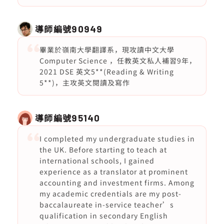
導師編號
90949
畢業於嶺南大學翻譯系，現攻讀中文大學
Computer Science ，任教英文私人補習9年，
2021 DSE 英文5**(Reading & Writing
5**)，主攻英文閱讀及寫作
導師編號
95140
I completed my undergraduate studies in
the UK. Before starting to teach at
international schools, I gained
experience as a translator at prominent
accounting and investment firms. Among
my academic credentials are my post-
baccalaureate in-service teacher’s
qualification in secondary English