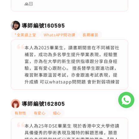
🙏🏻
導師編號
160595
*全英語上堂
WhatsAPP問功課
長期補習
本人為2025畢業生，讀書期間曾在不同補習社
補習，成功為多名學生提升學業表現，經驗豐
富，亦為在大學的新生提供指導跟分享自身經
驗，富有愛心跟耐心。 擅長替學生跟進功課，
複習默事跟溫習考試，亦會跟進考試表現，提
升成績 可以whatsapp問問題 會針對弱項練習
導師編號
162805
有耐性
有愛心
細心
本人為25年DSE畢業生 現於香港中文大學修讀
具備優秀的學術表現及獨特的解題思維，願意