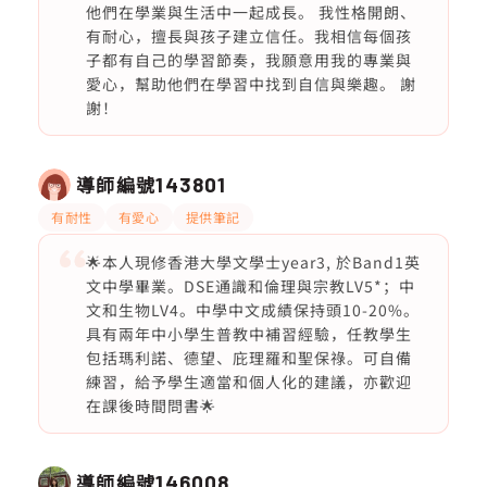
他們在學業與生活中一起成長。 我性格開朗、
有耐心，擅長與孩子建立信任。我相信每個孩
子都有自己的學習節奏，我願意用我的專業與
愛心，幫助他們在學習中找到自信與樂趣。 謝
謝！
導師編號
143801
有耐性
有愛心
提供筆記
🌟本人現修香港大學文學士year3, 於Band1英
文中學畢業。DSE通識和倫理與宗教LV5*；中
文和生物LV4。中學中文成績保持頭10-20%。
具有兩年中小學生普教中補習經驗，任教學生
包括瑪利諾、德望、庇理羅和聖保祿。可自備
練習，給予學生適當和個人化的建議，亦歡迎
在課後時間問書🌟
導師編號
146008