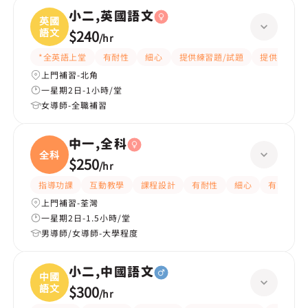
小二,英國語文
英國
語文
$240
/
hr
*全英語上堂
有耐性
細心
提供練習題/試題
提供筆記
上門補習-北角
一星期2日-1小時/堂
女導師-全職補習
中一,全科
全科
$250
/
hr
指導功課
互動教學
課程設計
有耐性
細心
有愛心
上門補習-荃灣
一星期2日-1.5小時/堂
男導師/女導師-大學程度
小二,中國語文
中國
語文
$300
/
hr