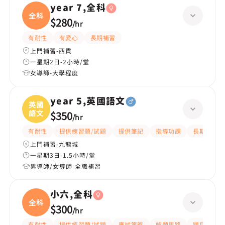
year 7,全科
全科
$280
/
hr
有耐性
有愛心
長期補習
上門補習-西貢
一星期2日-2小時/堂
女導師-大學程度
year 5,英國語文
英國
語文
$350
/
hr
有耐性
提供練習題/試題
提供筆記
指導功課
長期補習
上門補習-九龍城
一星期3日-1.5小時/堂
男導師/女導師-全職補習
小六,全科
全科
$300
/
hr
有耐性
提供練習題/試題
應試策略
解題思路
題目講解