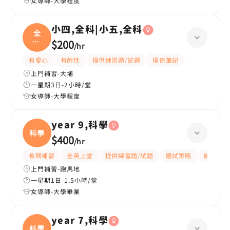
女導師-大學程度
小四,全科|小五,全科
全
科|
$200
/
hr
小五
有愛心
有耐性
提供練習題/試題
提供筆記
上門補習-大埔
一星期3日-2小時/堂
女導師-大學程度
year 9,科學
科學
$400
/
hr
長期補習
全英上堂
提供練習題/試題
應試策略
解題思路
上門補習-跑馬地
一星期1日-1.5小時/堂
女導師-大學畢業
year 7,科學
科學