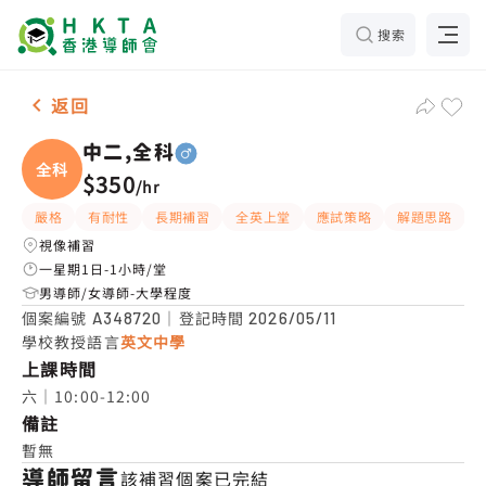
搜索
男-1名 中二,全科，香港仔 補習推介
返回
中二,全科
全科
$350
/
hr
嚴格
有耐性
長期補習
全英上堂
應試策略
解題思路
視像補習
一星期1日-1小時/堂
男導師/女導師-大學程度
個案編號
｜登記時間
A348720
2026/05/11
學校教授語言
英文中學
上課時間
六｜10:00-12:00
備註
暫無
導師留言
該補習個案已完結