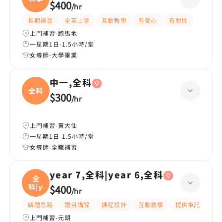
$400
/
hr
長期補習
全英上堂
互動教學
有愛心
有耐性
上門補習-跑馬地
一星期1日-1.5小時/堂
女導師-大學畢業
中一,全科
全科
$300
/
hr
上門補習-黃大仙
一星期1日-1.5小時/堂
女導師-全職補習
year 7,全科|year 6,全科
全
科|ye
$400
/
hr
解題思路
題目講解
課程設計
互動教學
提供筆記
嚴
上門補習-元朗