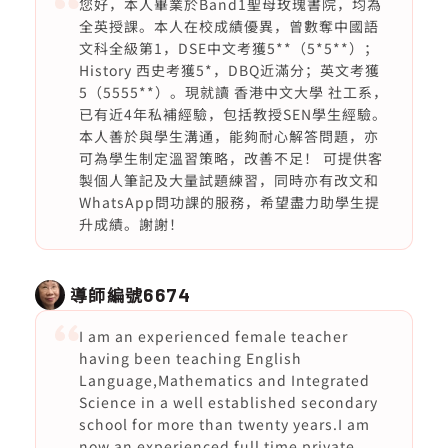
您好，本人畢業於Band1聖母玫瑰書院，均為
全英授課。本人在校成績優異，曾數奪中國語
文科全級第1，DSE中文考獲5**（5*5**）；
History 西史考獲5*，DBQ近滿分；英文考獲
5（5555**）。現就讀 香港中文大學 社工系，
已有近4年私補經驗，包括教授SEN學生經驗。
本人善於與學生溝通，能夠耐心解答問題，亦
可為學生制定溫習策略，改善不足！ 可提供客
製個人筆記及大量試題練習，同時亦有改文和
WhatsApp問功課的服務，希望盡力助學生提
升成績。謝謝！
導師編號
6674
I am an experienced female teacher
having been teaching English
Language,Mathematics and Integrated
Science in a well established secondary
school for more than twenty years.I am
now an experienced full time private