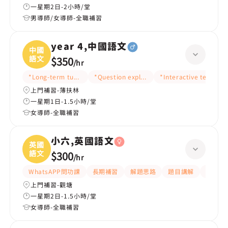
一星期2日-2小時/堂
男導師/女導師-全職補習
year 4,中國語文
中國
語文
$350
/
hr
*Long-term tutoring
*Question explanation
*Interactive teaching
上門補習-薄扶林
一星期1日-1.5小時/堂
女導師-全職補習
小六,英國語文
英國
語文
$300
/
hr
WhatsAPP問功課
長期補習
解題思路
題目講解
提供練
上門補習-觀塘
一星期2日-1.5小時/堂
女導師-全職補習