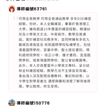
導師編號
63761
可用全英教學 可用全普通話教學 多年DSE補習
經驗，你好，本人全職補習，畢業於香港理工
大學，擁有超過10年豐富的補習經驗，精通幼
兒及小學英文文法、中英寫作、數學及普通
話。曾於補習社任教多年，並同時擁有多名九
龍城及港島區名 校和國際學校私補學生，包括
漢基國際學校、宣基中學、聖士提反書院、瑪
利諾修院學校丶 培正小學、優才書院、宣道國
際學校、愉景灣國際學校、聖公會幼稚園等。
此外，本人亦具豐富中小學英文專科、呈分試
和全科補習經驗，教學方法不主張盲目背誦，
會由淺入深及配搭自備教材、筆記和試卷，以
令學生對學習產生 濃厚興趣和清楚了解背後原
理，學以致用，終生受用。
導師編號
150776