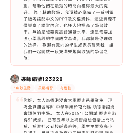
劃，幫助他們在最短的時間內獲得最大的提
升。 為了輔助教學，我還精心準備了一系列電
子版粵語配中文的PPT及文檔資料，這些資源不
僅豐富了課堂內容，也極大地提高了學習效
率。無論是想要提高普通話水平，還是需要加
強小學階段的中國語文基礎，我都將是你理想
的选择。 歡迎有意向的學生或家長聯繫我，讓
我們一起開啟一段充滿樂趣與收獲的學習之
旅！
導師編號
123229
*幽默生動
長期補習
有耐性
你好，本人為香港浸會大學歷史系畢業生。現
為全職補習導師 中學畢業於屯門區 順德聯誼總
會譚伯羽中學。 本人在2019年公開試 歷史科取
得5*成績。 已有五年以上補習經驗包括上門私
補、補習社及到校輔導班等，學生主要為高小
及初中。另外亦會為高中同學專攻歷史科 我會