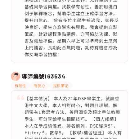
基礎同學習興趣。我教學有耐性，善於用淺白
例子解釋概念，幫助學生建立正確學習方法，
提升自信心。 曾有多位小學生補過我，家長反
映良好，學生亦愈學愈有興趣。我會提供自製
筆記，針對課程重點講解，亦可協助功課、默
書及測驗準備。星期六早上可以準時到土瓜灣
上門補習，長期配合無問題，期待有機會成為
你女嘅學習拍檔！
導師編號
163534
有耐性
有愛心
提供筆記
【基本情況】 本人為24年DSE畢業生，就讀香
港中文大學，本人相對耐心，對題目理解、解
題獨有1套思考方法，善用圖像及類比手法教導
學生，可分享給學生相關技巧。 【個人成績】
本人在學成績優異，排名前列，DSE經濟5*，
History 5，數學5。 【教學/補習經歷】 本人有