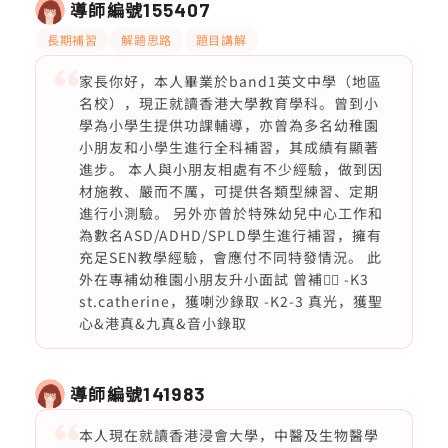
導師編號
155407
長期補習
解題思路
題目講解
家長你好，本人畢業於band1英文中學（地區
名校），現正就讀香港大學教育學科。曾到小
學為小學生提供功課輔導，亦曾為多名幼稚園
小朋友和小學生進行全科補習，其成績有顯著
進步。 本人與小朋友相處有不少經驗，做到因
材施教、嚴而不厲，可提供各類型練習、定期
進行小測驗。 另外亦曾於特殊幼兒中心工作和
為數名ASD/ADHD/SPLD學生進行補習，擁有
充足SEN教學經驗，會應付不同特發情況。 此
外在專補幼稚園小朋友升小面試 曾補👇🏻 -K3
st.catherine，獲喇沙錄取 -K2-3 真光，獲聖
心&港真&九真&音小錄取
導師編號
141983
本人現在就讀香港浸會大學，中醫及生物醫學