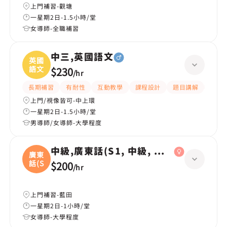
上門補習-觀塘
一星期2日-1.5小時/堂
女導師-全職補習
中三,英國語文
英國
語文
$230
/
hr
長期補習
有耐性
互動教學
課程設計
題目講解
解題
上門/視像皆可-中上環
一星期2日-1.5小時/堂
男導師/女導師-大學程度
中級,廣東話(S1, 中級, 學校課程)
廣東
話(S
$200
/
hr
上門補習-藍田
一星期2日-1小時/堂
女導師-大學程度