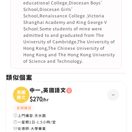
educational College,Diocesan Boys’
School,Diocesan Girls’
School,Renaissance College ,Victoria
Shanghai Academy and King George V
School.Some students of mine were
admitted to and graduated from The
University of Cambridge,The University of
Hong Kong,The Chinese University of
Hong Kong and The Hong Kong University
of Science and Technology.
類似個案
中一,英國語文
英國
語文
$270
/
hr
長期補習
上門補習-天水圍
一星期1日-1.5小時/堂
女導師-大學畢業