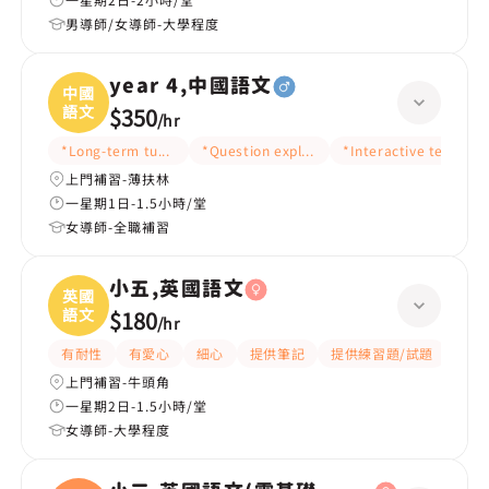
男導師/女導師-大學程度
year 4,中國語文
中國
語文
$350
/
hr
*Long-term tutoring
*Question explanation
*Interactive teaching
上門補習-薄扶林
一星期1日-1.5小時/堂
女導師-全職補習
小五,英國語文
英國
語文
$180
/
hr
有耐性
有愛心
細心
提供筆記
提供練習題/試題
指導
上門補習-牛頭角
一星期2日-1.5小時/堂
女導師-大學程度