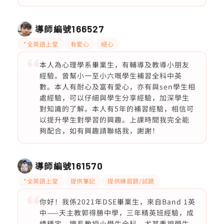
導師編號
166527
*全英語上堂
有愛心
細心
本人為心理學系畢業生，有輔導及教導小朋友
經驗。曾幫小一至小六嘅學生補習全科中英
數。本人有耐心及富有愛心，亦有與sen學生相
處經驗，可以仔細與學生分享經驗，加深學生
對知識的了解。本人有5年的補習經驗，相信可
以提升學生對學習的興趣。上課時間我完全能
夠配合，如有興趣請聯絡我，謝謝！
導師編號
161570
*全英語上堂
提供筆記
提供練習題/試題
你好！我係2021年DSE畢業生，來自Band 1英
中——天主教郭得勝中學，三年精英班經驗，成
績穩定，擅長教授小學生全科，尤其重視學生