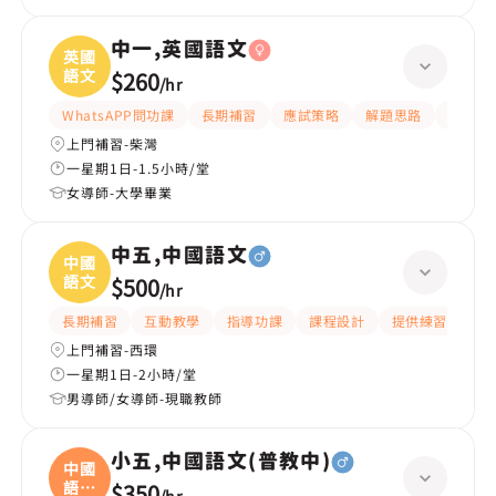
中一,英國語文
英國
語文
$260
/
hr
WhatsAPP問功課
長期補習
應試策略
解題思路
題目講
上門補習-柴灣
一星期1日-1.5小時/堂
女導師-大學畢業
中五,中國語文
中國
語文
$500
/
hr
長期補習
互動教學
指導功課
課程設計
提供練習題/試題
上門補習-西環
一星期1日-2小時/堂
男導師/女導師-現職教師
小五,中國語文(普教中)
中國
語文
$350