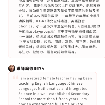
項及加強各強項，亦會跟進功課，鞏固學校教授的課
堂內容。 我提供視像教學和上門授課服務，能夠教導
全科，協助學生溫習默書及準備不同課題的測驗及考
試。 目前亦包括提供教授：一年級至六年級的小學生
功課輔導、K1-K3幼兒全科補習、英語拼音
phonics、小一至小六學生全科補習、6個月至3歲的
學前班及playgroup班；當中亦有操練幼稚園面試、
小一面試、學術鞏固及補底教學內容；專注訓練兒童
中 英文科聆聽、說話、閱讀、寫作、認字等；數學科
邏輯思維；常識科概念等；以及訓練大小肌肉遊戲、
專注力、記憶力、語言及認知發展等。
導師編號
6674
I am a retired female teacher having been
teaching English Language ,Chinese
Language, Mathematics and Integrated
Science in a well-established Secondary
School for more than fifteen years.I am
now an experienced full time private