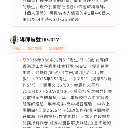
於補習社擔任導師的經驗，能夠處理不同年級
的學生。現今於補習社擔任中四經濟科導師。
【個人優勢】 可提供本人編寫的中1至中6個人
筆記及24小時whatsapp問答
導師編號
164017
細心
應試策略
題目講解
💥2025年DSE中文科5**考生 💥 18歲 女導師
香港理工大學應用社會科學 Year1 （優先補習
地區：觀塘區/紅磡/何文田/黃埔/尖沙咀/佐
敦） ✨2025年DSE考生 ✨中文5**（閱讀5*/寫
作5**） ✨實用文 36/50 ✨命題作文平均
75.5/100 ✨SBA90/100 ✨曾參加多次徵文比賽
並取得頭三的奬項 ✨具半年母校中六中文課後
班導師經驗+ 半年初中/高中補習經驗 ✨中六上
學期由4升至DSE5** ✨知道如何在短時間內提
升成績（答題技巧/作文素材） ✨本人在較擅長
記描抒寫作卷 能因材施教解決離題/立意不足的