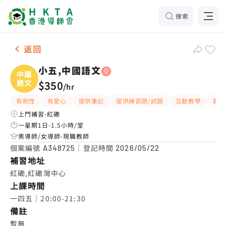
搜索
女-1名 小五,中國語文，紅磡 補習推介
返回
小五,中國語文
中國
語文
$350
/
hr
有耐性
有愛心
提供筆記
提供練習題/試題
互動教學
題目
上門補習-紅磡
一星期1日-1.5小時/堂
男導師/女導師-現職教師
個案編號
｜登記時間
A348725
2026/05/22
補習地址
紅磡,紅磡灣中心
上課時間
一四五｜20:00-21:30
備註
暫無