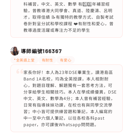
科補習，中文、英文、數學 有1️⃣3️⃣年補習經
驗，曾教導港大同學會、真道、陸慶濤、呂明
才，取得佳績 📝有獨特的教學方式、自製考試
卷針對呈分試和學校課程 ❤️有耐性和愛心，曾
教導過度活躍或專注力不足的學生
導師編號
166367
*全英語上堂
有耐性
有愛心
家長你好！本人為23年DSE畢業生，讀港島區
Band 1A名校，均為全英授課，本人相對耐
心，對題目理解、解題獨有一套思考方法，可
分享給學生相關技巧。本人在學成績優異，DSE
中文、英文、數學為4分；本人曾有補習經驗，
日常有指導妹妹功課，在校也有與同學交流學
習；中小皆可提供練習題和筆記，本人編寫的
中一至中六個人筆記，以往各校各科past
paper，亦可課後Whatsapp問問題。