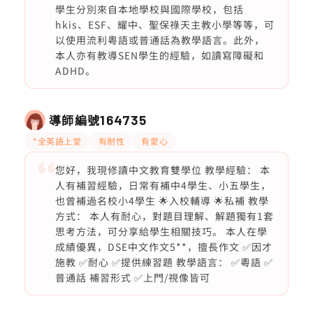
學生分別來自本地學校與國際學校，包括
hkis、ESF、耀中、聖保祿天主教小學等等，可
以使用流利粵語或普通話為教學語言。此外，
本人亦有教導SEN學生的經驗，如讀寫障礙和
ADHD。
導師編號
164735
*全英語上堂
有耐性
有愛心
您好，我現修讀中文教育雙學位 教學經驗： 本
人有補習經驗，日常有補中4學生、小五學生，
也曾補過名校小4學生 🌟入校輔導 🌟私補 教學
方式： 本人有耐心，對題目理解、解題獨有1套
思考方法，可分享給學生相關技巧。 本人在學
成績優異，DSE中文作文5**，擅長作文 ✅因才
施教 ✅耐心 ✅提供練習題 教學語言： ✅粵語 ✅
普通話 補習形式 ✅上門/視像皆可