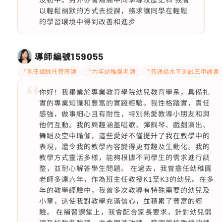
以輕鬆幽默的方式去授課，務求讓同學在輕鬆
的學習環境中得到改善和進步
導師編號
159055
*現仼課餘托管導師
*六年幼稚園老師
*普通話水平測試三甲證書
你好！我畢業於專業教育學院幼兒教育學系，具備扎
實的專業知識和豐富的實踐經驗。我性格踏實，責任
感強，做事細心且有耐性，特別熱愛教導小朋友和與
他們互動。我的興趣涵蓋唱歌、彈鋼琴、戲劇演出、
舞蹈及空中瑜伽，這些愛好不僅提升了我在教學中的
表現，還令我的教學內容變得更有趣及生動化。我的
教學方式靈活多樣，能夠根據不同學生的需求進行調
整，並耐心解答學生問題。 在過去，我曾擔任幼稚園
老師多達六年，作為班主任教授K1至K3的幼兒。在多
年的教學經驗中，我曾多次教導有特殊需要的幼兒及
小童，這使我對教學充滿信心，並積累了豐富的經
驗。 在補習課堂上，我會配合家長要求，針對幼兒弱