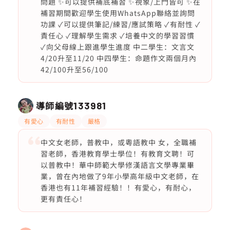
問題 ✨可以提供補底補習 ✨視象/上門皆可 ✨在
補習期間歡迎學生使用WhatsApp聯絡並詢問
功課 ✓可以提供筆記/練習/應試策略 ✓有耐性 ✓
責任心 ✓理解學生需求 ✓培養中文的學習習慣
✓向父母線上跟進學生進度 中二學生：文言文
4/20升至11/20 中四學生：命題作文兩個月內
42/100升至56/100
導師編號
133981
有愛心
有耐性
嚴格
中文女老師，普教中，或粵語教中 女，全職補
習老師，香港教育學士學位！有教育文聘！可
以普教中！華中師範大學修漢語言文學專業畢
業，曾在內地做了9年小學高年級中文老師，在
香港也有11年補習經驗！！有愛心，有耐心，
更有責任心！