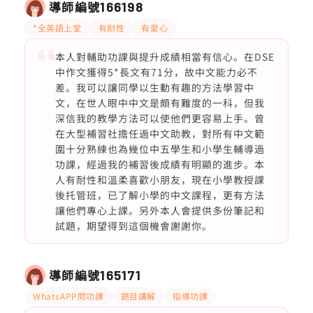
導師編號
166198
*全英語上堂
有耐性
有愛心
本人對輔助功課與提升成績相當有信心。在DSE
中作文獲得5*長文有71分，故中文能力必不
差。我可以讓同學以生動有趣的方法學習中
文，在世人眼中中文是頗有難度的一科，但我
深信我的教學方法可以使他們更容易上手。曾
在大型補習社擔任過中文助教，對所有中文範
圍十分熟練也為幾位中五學生和小學生輔導過
功課，經過我的補習後成績有明顯的進步。本
人有耐性和溫柔喜歡小朋友，現在小學教授課
後托管班，已了解小學的中文課程，更有方法
讓他們專心上課。另外本人會提供多份筆記和
試題，期望得到這個機會謝謝你。
導師編號
165171
WhatsAPP問功課
題目講解
指導功課