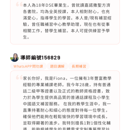
本人為18年DSE畢業生，曾就讀嘉諾撒聖方濟
各書院，均為全英授課，本人相對耐心，也充
滿愛心，指導學生的學習。本人曾/現有補習經
驗，曾任職補習中心教學助理，現在也有從事
相關工作，替學生補習。本人可提供練習予學
生。
導師編號
156829
WhatsAPP問功課
題目講解
長期補習
家长你好，我是Fiona，一位擁有3年豐富教學
經驗的專業補課老師。我今年28歲，持有普通
話二級甲等證書以及正式的教師資格證書，致
力於為學生提供高品質的普通話課程及小學生
中國語文補習服務。 在我的教學生涯中，我一
直秉持著耐心和細心的態度對待每一位學生，
確保他們能夠在輕鬆愉快的學習環境中成長，
並取得顯著的進步。我特別擅長1對1個性化輔
導，能夠根據學生的具體需求定制專屬學習計