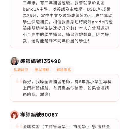
三年級，有三年補習經驗。我曾就讀於北區
band1A中學，以英語為主教學。DSE6科成績
為26分，當中中文及數學成績皆為5，專門幫助
學生快速補底，相信我自身短時間升grade的經
驗能幫助學生快速提升分數！本人亦曾幫過初
小至高中的學生補習，補習經驗豐富，因才施
教，絕對能幫到不同年齡層的學生！
導師編號
135490
長期補習
應試策略
解題思路
你好，我喺全職補習老師，有6年為小學生專科
上門補習經驗，有興趣為你補習，如果合適請
聯絡我，謝謝！
導師編號
60067
全職補習（工商管理學士- 市埸學 ）📚 擅於全