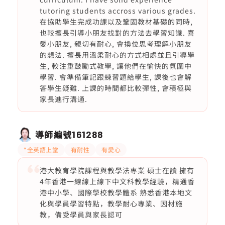
tutoring students accross various grades.
在協助學生完成功課以及鞏固教材基礎的同時,
也較擅長引導小朋友找對的方法去學習知識. 喜
愛小朋友, 親切有耐心, 會換位思考理解小朋友
的想法. 擅長用溫柔耐心的方式相處並且引導學
生, 較注重鼓勵式教學, 讓他們在愉快的氛圍中
學習. 會準備筆記跟練習題給學生, 課後也會解
答學生疑難. 上課的時間都比較彈性, 會積極與
家長進行溝通.
導師編號
161288
*全英語上堂
有耐性
有愛心
港大教育學院課程與教學法專業 碩士在讀 擁有
4年香港一線線上線下中文科教學經驗，精通香
港中小學、國際學校教學體系 熟悉香港本地文
化與學員學習特點，教學耐心專業、因材施
教，備受學員與家長認可