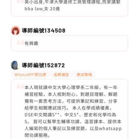
英小出身,牛津大學進修工商管理課程,而家讀緊
bba law,女 20歲
導師編號
134508
有興趣
導師編號
152872
WhatsAPP問功課
長期補習
應試策略
本人現就讀中文大學心理學系二年級，有一年
補習經驗，本人相對耐心，對題目理解、解題
獨有一套思考方法，可提供筆記和練習、分享
給學生相關應試技巧。 本人在學成績優異，
DSE中文閱讀5**、中文5*、歷史和化學均為
5。 我可以幫學生輔導功課、溫習課本、提供本
人編寫的個人筆記以及練習題，以及whatsapp
問功課服務。