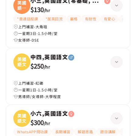
小三,英國語文(零基礎, 會話)
英國
語文
$130
/
hr
(
*普通話授課
*居英回流
嚴格
有耐性
有愛心
細心
上門補習-大角咀
一星期3日-1.5小時/堂
女導師-DSE
中四,英國語文
英國
語文
$250
/
hr
上門補習-紅磡
一星期1日-1.5小時/堂
男導師/女導師-大學程度
小六,英國語文
英國
語文
$300
/
hr
WhatsAPP問功課
長期補習
解題思路
題目講解
提供練