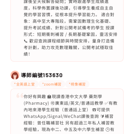
課後全天候解答疑問；實時跟進學生成績進
度，科學佈置課後功課，引導學生養成自主自
覺的學習習慣，從根本提升學習能力。 適合對
象：高中至大專階段，需鞏固數理生化基礎、
提升考試成績、針對公開考試備考的學生 授課
形式：短期衝刺補習 / 長期基礎鞏固，靈活安排
📞 歡迎查詢課程細節與時間安排，量身打造備
考計劃，助力攻克數理難關，公開考試穩取佳
績！
導師編號
153630
*全英語上堂
*zoom補習
*視像補習
你好有興趣 🏫現讀香港中文大學 藥劑學
(Pharmacy) 🉑廣東話/英文/普通話教學 ✅有教
內地來港學生經驗（普通話上堂） ☎️可提供
WhatsApp/Signal/WeChat課後查詢 🔰補習
經驗：曾任職補習社 另有超過三年私人補習教
學經驗，現為中二、中五及中六學生補習 🕒有