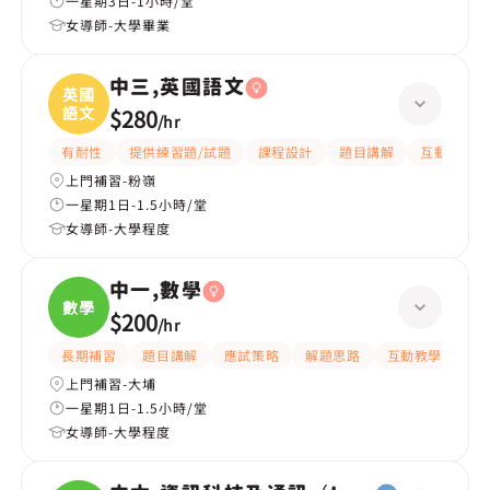
一星期3日-1小時/堂
女導師-大學畢業
中三,英國語文
英國
語文
$280
/
hr
有耐性
提供練習題/試題
課程設計
題目講解
互動教學
上門補習-粉嶺
一星期1日-1.5小時/堂
女導師-大學程度
中一,數學
數學
$200
/
hr
長期補習
題目講解
應試策略
解題思路
互動教學
指
上門補習-大埔
一星期1日-1.5小時/堂
女導師-大學程度