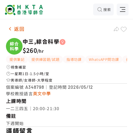
搜索
女-1名 中三,綜合科學，屯門 補習推介
返回
中三,綜合科學
綜合
科學
$260
/
hr
提供筆記
提供練習題/試題
指導功課
WhatsAPP問功課
長
視像補習
一星期1日-1.5小時/堂
男導師/女導師-大學程度
個案編號
｜登記時間
A348798
2026/05/12
學校教授語言
英文中學
上課時間
一二三四五｜20:00-21:30
備註
下週開始
導師留言