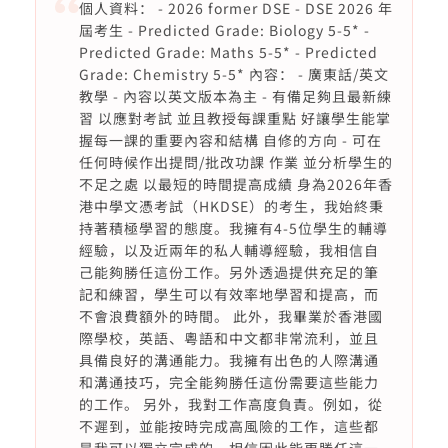
個人資料： - 2026 former DSE - DSE 2026 年
屆考生 - Predicted Grade: Biology 5-5* -
Predicted Grade: Maths 5-5* - Predicted
Grade: Chemistry 5-5* 內容： - 廣東話/英文
教學 - 內容以英文版本為主 - 有備足夠且最新練
習 以應對考試 並且教授每課重點 好讓學生能掌
握每一課的重要內容和結構 自修的方向 - 可在
任何時候作出提問/批改功課 作業 並分析學生的
不足之處 以最短的時間提高成績 身為2026年香
港中學文憑考試（HKDSE）的考生，我始終秉
持著積極學習的態度。我擁有4-5位學生的輔導
經驗，以及近兩年的私人輔導經驗，我相信自
己能夠勝任這份工作。另外透過提供充足的筆
記和練習，學生可以有效率地學習和提高，而
不會浪費額外的時間。 此外，我畢業於香港國
際學校，英語、粵語和中文都非常流利，並且
具備良好的溝通能力。我擁有出色的人際溝通
和溝通技巧，完全能夠勝任這份需要這些能力
的工作。 另外，我對工作高度負責。例如，從
不遲到，並能按時完成高風險的工作，這些都