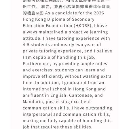
是我可以獨立完成的，相信因此能更勝任這一
份工作。 總之，我衷心希望能夠獲得這個寶貴
的機會🙏🏻 As a candidate for the 2026
Hong Kong Diploma of Secondary
Education Examination (HKDSE), I have
always maintained a proactive learning
attitude. I have tutoring experience with
4-5 students and nearly two years of
private tutoring experience, and I believe
I am capable of handling this job.
Furthermore, by providing ample notes
and exercises, students can learn and
improve efficiently without wasting extra
time. In addition, I graduated from an
international school in Hong Kong and
am fluent in English, Cantonese, and
Mandarin, possessing excellent
communication skills. I have outstanding
interpersonal and communication skills,
making me fully capable of handling this
job that requires these abilities.