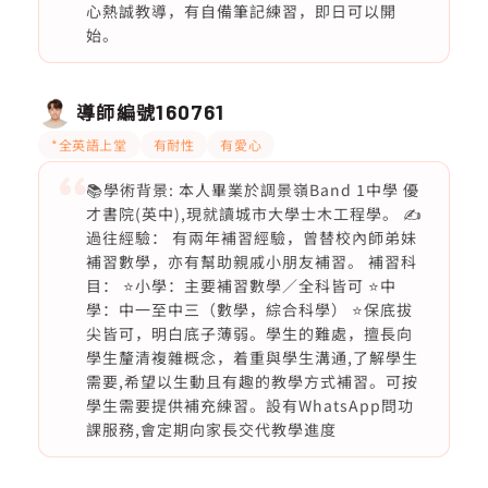
心熱誠教導，有自備筆記練習，即日可以開
始。
導師編號
160761
*全英語上堂
有耐性
有愛心
📚學術背景: 本人畢業於調景嶺Band 1中學 優
才書院(英中),現就讀城市大學士木工程學。 ✍️
過往經驗： 有兩年補習經驗，曾替校內師弟妹
補習數學，亦有幫助親戚小朋友補習。 補習科
目： ⭐️小學：主要補習數學／全科皆可 ⭐️中
學：中一至中三（數學，綜合科學） ⭐️保底拔
尖皆可，明白底子薄弱。學生的難處，擅長向
學生釐清複雜概念，着重與學生溝通,了解學生
需要,希望以生動且有趣的教學方式補習。可按
學生需要提供補充練習。設有WhatsApp問功
課服務,會定期向家長交代教學進度