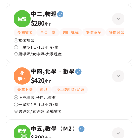
中三,物理
物理
$280
/
hr
長期補習
全英上堂
題目講解
提供筆記
提供練習題/試題
視像補習
一星期1日-1.5小時/堂
男導師/女導師-大學程度
中四,化學、數學
化
學、
$420
/
hr
數學
全英上堂
嚴格
提供練習題/試題
上門補習-沙田小瀝源
一星期2日-1.5小時/堂
男導師/女導師-全職補習
中五,數學（M2）
數學
（M2
$300