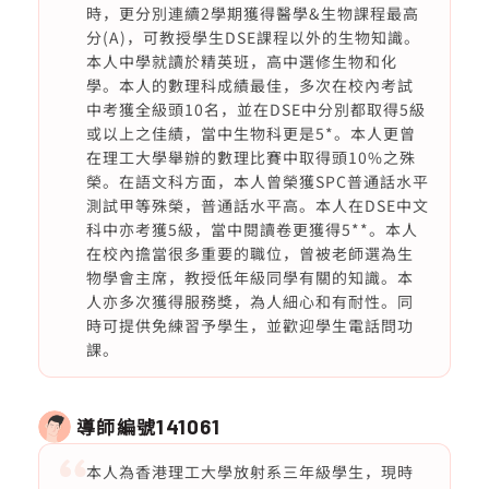
時，更分別連續2學期獲得醫學&生物課程最高
分(A)，可教授學生DSE課程以外的生物知識。
本人中學就讀於精英班，高中選修生物和化
學。本人的數理科成績最佳，多次在校內考試
中考獲全級頭10名，並在DSE中分別都取得5級
或以上之佳績，當中生物科更是5*。本人更曾
在理工大學舉辦的數理比賽中取得頭10%之殊
榮。在語文科方面，本人曾榮獲SPC普通話水平
測試甲等殊榮，普通話水平高。本人在DSE中文
科中亦考獲5級，當中閱讀卷更獲得5**。本人
在校內擔當很多重要的職位，曾被老師選為生
物學會主席，教授低年級同學有關的知識。本
人亦多次獲得服務獎，為人細心和有耐性。同
時可提供免練習予學生，並歡迎學生電話問功
課。
導師編號
141061
本人為香港理工大學放射系三年級學生，現時