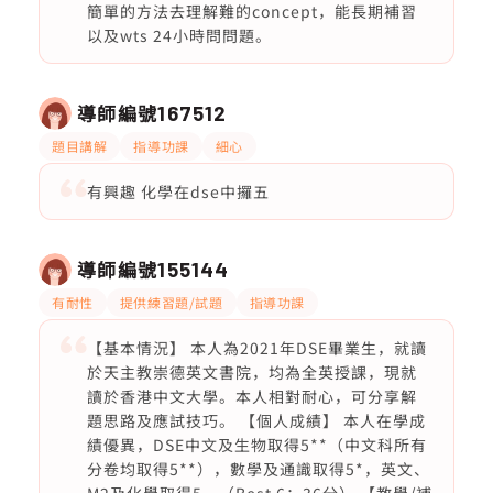
簡單的方法去理解難的concept，能長期補習
以及wts 24小時問問題。
導師編號
167512
題目講解
指導功課
細心
有興趣 化學在dse中攞五
導師編號
155144
有耐性
提供練習題/試題
指導功課
【基本情況】 本人為2021年DSE畢業生，就讀
於天主教崇德英文書院，均為全英授課，現就
讀於香港中文大學。本人相對耐心，可分享解
題思路及應試技巧。 【個人成績】 本人在學成
績優異，DSE中文及生物取得5**（中文科所有
分卷均取得5**），數學及通識取得5*，英文、