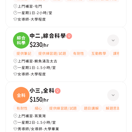
上門補習-屯門
一星期1日-2小時/堂
女導師-大學程度
中二,綜合科學
綜合
科學
$230
/
hr
提供筆記
提供練習題/試題
有耐性
互動教學
課程設計
上門補習-鰂魚涌及太古
一星期1日-1.5小時/堂
女導師-大學程度
小三,全科
全科
$150
/
hr
有耐性
細心
提供練習題/試題
題目講解
解題思路
上門補習-筲箕灣
一星期2日-1.5小時/堂
男導師/女導師-大學畢業