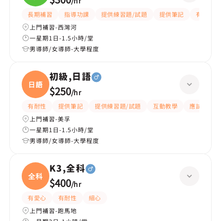
/
hr
長期補習
指導功課
提供練習題/試題
提供筆記
有耐性
上門補習-西灣河
一星期1日-1.5小時/堂
男導師/女導師-大學程度
初級,日語
日語
$250
/
hr
有耐性
提供筆記
提供練習題/試題
互動教學
應試策略
上門補習-美孚
一星期1日-1.5小時/堂
男導師/女導師-大學程度
K3,全科
全科
$400
/
hr
有愛心
有耐性
細心
上門補習-跑馬地