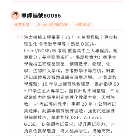
導師編號
60065
全英上堂
WhatsAPP問功課
長期補習
港大機械工程畢業｜15 年 + 補習經驗｜專攻數
理生化 會考數學甲等｜熟稔 DSE/A-
Level/GCSE/IB 考綱 覆蓋高中至大專程度，短
期提分 / 長期鞏固皆可 ✅ 學歷與實力：香港大
學機械工程專業畢業，精研數學、物理、化
學、生物四大學科，會考數學甲等成績，對數
理知識體系及解題邏輯有深層理解。 ✅ 豐富教
學經驗：15 年以上補習執教經歷，累計指導 50
+ 中學生至大專學生，擅長針對不同基礎、不同
學習能力的學生制定個性化教學方案，因材施
教。 ✅ 考試導向教學：手握 20 年 + 公開考試
真題庫，配套專屬課後練習題，強化試題操練
與解題技巧，精准對接 DSE、A-Level、
GCSE、IB 各類考試要求，提升應試能力。 ✅
負責任教學態度：為人極具耐性，溝通高效，