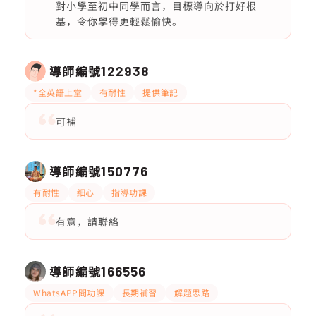
對小學至初中同學而言，目標導向於打好根
基，令你學得更輕鬆愉快。
導師編號
122938
*全英語上堂
有耐性
提供筆記
可補
導師編號
150776
有耐性
細心
指導功課
有意，請聯絡
導師編號
166556
WhatsAPP問功課
長期補習
解題思路