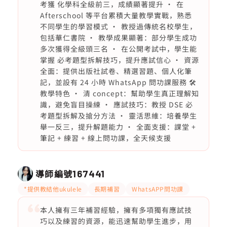
考獲 化學科全級前三，成績顯著提升 •⁠ ⁠在
Afterschool 等平台累積大量教學實戰，熟悉
不同學生的學習模式 •⁠ ⁠教授過傳統名校學生，
包括華仁書院 •⁠ ⁠教學成果顯著：部分學生成功
多次獲得全級頭三名 •⁠ ⁠在公開考試中，學生能
掌握 必考題型拆解技巧，提升應試信心 •⁠ ⁠資源
全面：提供出版社試卷、精選習題、個人化筆
記，並設有 24 小時 WhatsApp 問功課服務 🛠️
教學特色 •⁠ ⁠清 concept：幫助學生真正理解知
識，避免盲目操練 •⁠ ⁠應試技巧：教授 DSE 必
考題型拆解及搶分方法 •⁠ ⁠靈活思維：培養學生
舉一反三，提升解題能力 •⁠ ⁠全面支援：課堂 +
筆記 + 練習 + 線上問功課，全天候支援
導師編號
167441
*提供教結他ukulele
長期補習
WhatsAPP問功課
本人擁有三年補習經驗，擁有多項獨有應試技
巧以及練習的資源，能迅速幫助學生進步，用