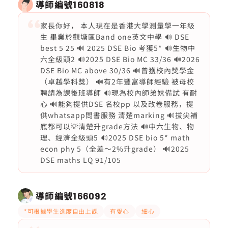
導師編號
160818
家長你好， 本人現在是香港大學測量學一年級
生 畢業於觀塘區Band one英文中學 🔊 DSE
best 5 25 🔊 2025 DSE Bio 考獲5* 🔊生物中
六全級頭2 🔊2025 DSE Bio MC 33/36 🔊2026
DSE Bio MC above 30/36 🔊曾獲校內獎學金
（卓越學科獎） 🔊有2年豐富導師經驗 被母校
聘請為課後班導師 🔊現為校內師弟妹備試 有耐
心 🔊能夠提供DSE 名校pp 以及改卷服務，提
供whatsapp問書服務 清楚marking 🔊拔尖補
底都可以💡清楚升grade方法 🔊中六生物、物
理、經濟全級頭5 🔊2025 DSE bio 5* math
econ phy 5（全差～2%升grade） 🔊2025
DSE maths LQ 91/105
導師編號
166092
*可根據學生進度自由上課
有愛心
細心