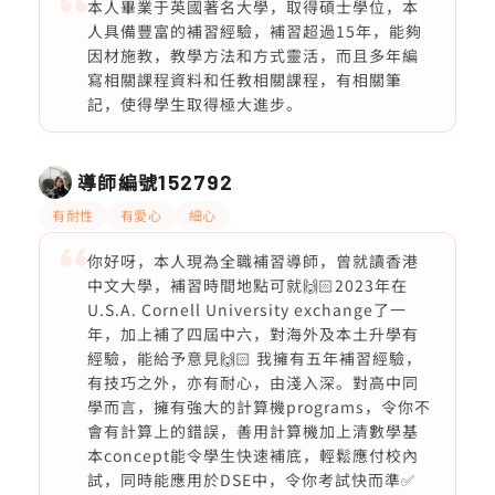
本人畢業于英國著名大學，取得碩士學位，本
人具備豐富的補習經驗，補習超過15年，能夠
因材施教，教學方法和方式靈活，而且多年編
寫相關課程資料和任教相關課程，有相關筆
記，使得學生取得極大進步。
導師編號
152792
有耐性
有愛心
細心
你好呀，本人現為全職補習導師，曾就讀香港
中文大學，補習時間地點可就🙌🏻2023年在
U.S.A. Cornell University exchange了一
年，加上補了四屆中六，對海外及本土升學有
經驗，能給予意見🙌🏻 我擁有五年補習經驗，
有技巧之外，亦有耐心，由淺入深。對高中同
學而言，擁有強大的計算機programs，令你不
會有計算上的錯誤，善用計算機加上清數學基
本concept能令學生快速補底，輕鬆應付校內
試，同時能應用於DSE中，令你考試快而準✅