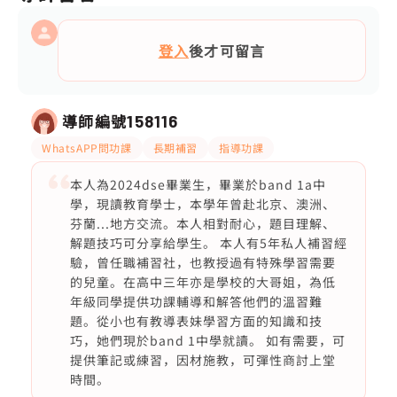
登入
後才可留言
導師編號
158116
WhatsAPP問功課
長期補習
指導功課
本人為2024dse畢業生，畢業於band 1a中
學，現讀教育學士，本學年曾赴北京、澳洲、
芬蘭...地方交流。本人相對耐心，題目理解、
解題技巧可分享給學生。 本人有5年私人補習經
驗，曾任職補習社，也教授過有特殊學習需要
的兒童。在高中三年亦是學校的大哥姐，為低
年級同學提供功課輔導和解答他們的溫習難
題。從小也有教導表妹學習方面的知識和技
巧，她們現於band 1中學就讀。 如有需要，可
提供筆記或練習，因材施教，可彈性商討上堂
時間。