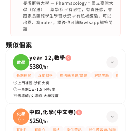
曼徹斯特大學 — Pharmacology * 國立臺灣大
學（保送）— 藥學系 ✅有耐性，有責任感，會
跟家長匯報學生學習狀況 ✅有私補經驗，可以
出卷、寫notes，課後也可隨時wtsapp解答問
題
類似個案
year 12,數學
數學
$380
/
hr
長期補習
互動教學
提供練習題/試題
解題思路
應試策略
上門補習-沙田火炭
一星期1日-1.5小時/堂
男導師/女導師-大學程度
中四,化學(中文卷)
化學
(中
$250
/
hr
文
有耐性
有愛心
嚴格
提供筆記
提供練習題/試題
指導