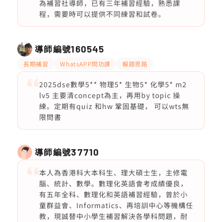
為補習社導師，已有三年補習經驗，熟悉課
程，需要時可以提供不同練習和試卷。
導師編號
160545
長期補習
WhatsAPP問功課
解題思路
2025dse數學5** 物理5* 生物5* 化學5* m2
lv5 主要清concept為主，再用by topic 操
練。定期有quiz 和hw 鞏固基礎， 可以wts無
限問書
導師編號
37710
本人為香港科大本科生、理大碩士生，主修電
腦、統計、數學。數理化英語會考成績優良，
有五年全科、數理化和英語補習經驗，曾於小
童群益會、Informatics、再培訓中心等機構任
教，現誠替中小學生補習解決各學科問題，耐