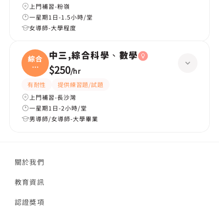
上門補習-粉嶺
一星期1日-1.5小時/堂
女導師-大學程度
中三,綜合科學、數學
綜合
科
$250
/
hr
學、
有耐性
提供練習題/試題
上門補習-長沙灣
一星期1日-2小時/堂
男導師/女導師-大學畢業
關於我們
教育資訊
認證獎項