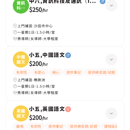
中六,資訊科技及通訊（ICT）
資訊
科技
$250
/
hr
及
上門補習-沙田市中心
一星期1日-1.5小時/堂
男導師/女導師-大學程度
小五,中國語文
中國
語文
$200
/
hr
有耐性
有愛心
細心
提供筆記
提供練習題/試題
題目
上門補習-鴨脷洲
一星期1日-1.5小時/堂
男導師/女導師-大學程度
小五,英國語文
英國
語文
$200
/
hr
嚴格
有耐性
提供筆記
提供練習題/試題
課程設計
應