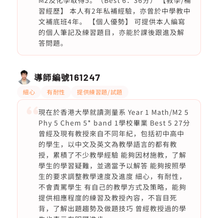
M2及化學取得5。（Best 6：36分） 【教學/補
習經歷】 本人有2年私補經驗，亦曾於中學教中
文補底班4年。 【個人優勢】 可提供本人編寫
的個人筆記及練習題目，亦能於課後跟進及解
答問題。
導師編號
161247
細心
有耐性
提供練習題/試題
現在於香港大學就讀測量系 Year 1 Math/M2 5
Phy 5 Chem 5* band 1學校畢業 Best 5 27分
曾經及現有教授來自不同年紀，包括初中高中
的學生，以中文及英文為教學語言的都有教
授，累積了不少教學經驗 能夠因材施教，了解
學生的學習疑難，並適當予以解答 能夠按照學
生的要求調整教學速度及進度 細心，有耐性，
不會責罵學生 有自己的教學方式及策略，能夠
提供相應程度的練習及教授內容，不盲目死
背，了解出題趨勢及做題技巧 曾經教授過的學