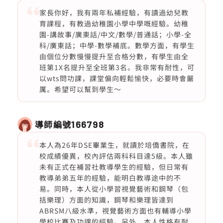
家長你好，我有兩年私補經驗，有讀過幼兒教
育課程，有教過幼稚園小學中學嘅經驗。幼稚
園-講故事/廣東話/中文/數學/普通話；小學-全
科/廣東話；中學-數學補底。數學方面，有學生
由個位分數慢慢提升至合格分數，有學生由全
班第1X名提升至全班第3名。我非常有耐性，可
以wts問功課，課堂偏向輕鬆愉快，必要時會嚴
厲。希望可以幫到學生～
導師編號
166798
本人為26年DSE畢業生，就讀於培僑書院，在
校成績優異，校內評估兩科科目達5級。本人雖
未有正式在補習社教導學生的經驗，但日常有
教導弟弟五年的經驗，能明白教導途中的不
易。同時，本人從小學習視覺藝術和鋼琴（包
括樂理）方面的知識，鋼琴和樂理皆達到
ABRSM八級水準，視覺藝術方面也有輔導小學
學校比賽及功課的經驗。另外，本人性格有耐