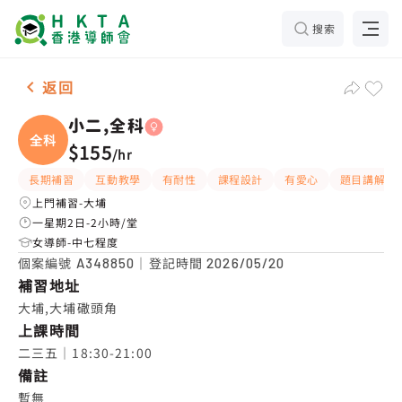
搜索
女-1名 小二,全科，大埔 補習推介
返回
小二,全科
全科
$155
/
hr
長期補習
互動教學
有耐性
課程設計
有愛心
題目講解
上門補習-大埔
一星期2日-2小時/堂
女導師-中七程度
個案編號
｜登記時間
A348850
2026/05/20
補習地址
大埔,大埔䃟頭角
上課時間
二三五｜18:30-21:00
備註
暫無