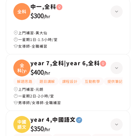
中一,全科
全科
$300
/
hr
上門補習-黃大仙
一星期1日-1.5小時/堂
女導師-全職補習
year 7,全科|year 6,全科
全
科|ye
$400
/
hr
解題思路
題目講解
課程設計
互動教學
提供筆記
嚴
上門補習-元朗
一星期2日-2小時/堂
男導師/女導師-全職補習
year 4,中國語文
中國
語文
$350
/
hr