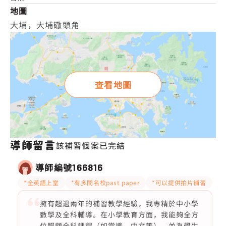
地圖
大埔，大埔䃟頭角
查看地圖
導師留言
該補習個案已完結
導師編號
166816
*全英語上堂
*有多間名校past paper
*可以提供拍片補習
擁有超過兩年的補習教學經驗，我專精於中小學
數學及全科輔導。在小學教育方面，我能夠全方
位照顧全科課程（如常識、中文等），並為學生