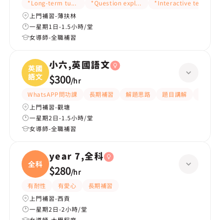
*Long-term tutoring
*Question explanation
*Interactive teaching
上門補習-薄扶林
一星期1日-1.5小時/堂
女導師-全職補習
小六,英國語文
英國
語文
$300
/
hr
WhatsAPP問功課
長期補習
解題思路
題目講解
提供練
上門補習-觀塘
一星期2日-1.5小時/堂
女導師-全職補習
year 7,全科
全科
$280
/
hr
有耐性
有愛心
長期補習
上門補習-西貢
一星期2日-2小時/堂
女導師-大學程度