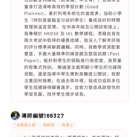
量身打造清晰高效的學習計劃 (Good
Planner)，善於利用系統化的進度表，協助小學
生（特別是面臨呈分試的學生）養成良好的時間
管理與溫習習慣。 在中高年級及公開試銜接上，
我專精於 HKDSE 及 IAL 數學課程。憑藉自身在
兩大考試中取得的優異成績，我深入了解考評局
的評分標準與解題邏輯。同時，我教學資源配套
豐富，手握大量精準的練習題及歷屆試題 (Past
Paper)，能針對學生的弱點進行高密度、高質量
的密集式特訓。 無論是全面照顧小學生的功課與
測驗，還是指導中學生應對高難度公開試，我都
注重因材施教。在過去兩年裡，我成功協助多位
學生成績錄得顯著進步，並致力營造具啟發性的
學習氛圍，陪伴學生穩步成長。
導師編號
166327
*全英語上堂
有耐性
有愛心