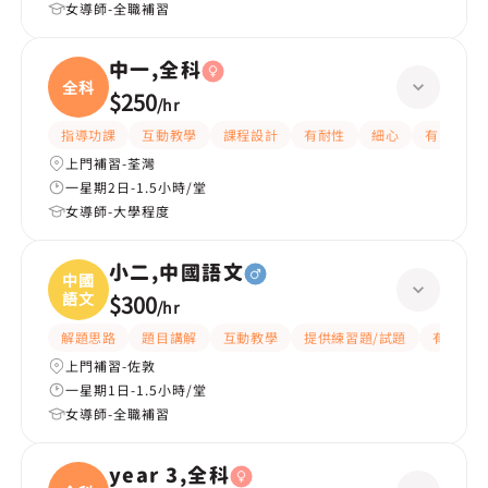
女導師-全職補習
中一,全科
全科
$250
/
hr
指導功課
互動教學
課程設計
有耐性
細心
有愛心
上門補習-荃灣
一星期2日-1.5小時/堂
女導師-大學程度
小二,中國語文
中國
語文
$300
/
hr
解題思路
題目講解
互動教學
提供練習題/試題
有愛心
上門補習-佐敦
一星期1日-1.5小時/堂
女導師-全職補習
year 3,全科