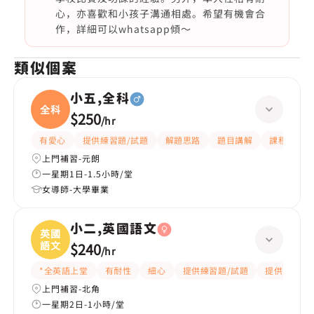
心，亦喜歡和小孩子溝通相處。希望有機會合
作，詳細可以whatsapp傾～
類似個案
小五,全科
全科
$250
/
hr
有愛心
提供練習題/試題
解題思路
題目講解
課程設計
上門補習-元朗
一星期1日-1.5小時/堂
女導師-大學畢業
小二,英國語文
英國
語文
$240
/
hr
*全英語上堂
有耐性
細心
提供練習題/試題
提供筆記
上門補習-北角
一星期2日-1小時/堂