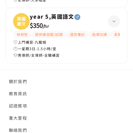
year 5,英國語文
英國
語文
$350
/
hr
有耐性
提供練習題/試題
提供筆記
指導功課
長期補習
上門補習-九龍城
一星期3日-1.5小時/堂
男導師/女導師-全職補習
關於我們
教育資訊
認證獎項
重大里程
聯絡我們