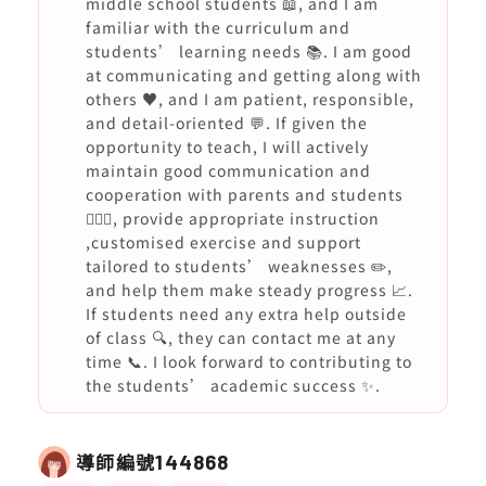
middle school students 📖, and I am
familiar with the curriculum and
students’ learning needs 📚. I am good
at communicating and getting along with
others ♥️, and I am patient, responsible,
and detail-oriented 💬. If given the
opportunity to teach, I will actively
maintain good communication and
cooperation with parents and students
🙇🏻‍♀️, provide appropriate instruction
,customised exercise and support
tailored to students’ weaknesses ✏️,
and help them make steady progress 📈.
If students need any extra help outside
of class 🔍, they can contact me at any
time 📞. I look forward to contributing to
the students’ academic success ✨.
導師編號
144868