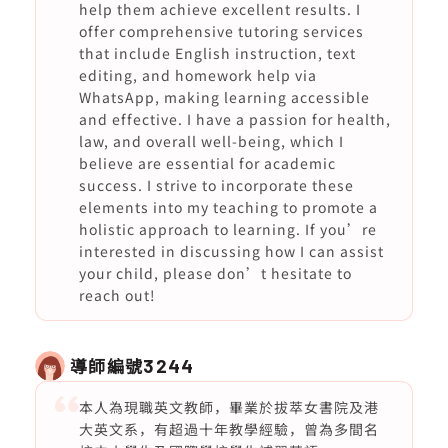
help them achieve excellent results. I
offer comprehensive tutoring services
that include English instruction, text
editing, and homework help via
WhatsApp, making learning accessible
and effective. I have a passion for health,
law, and overall well-being, which I
believe are essential for academic
success. I strive to incorporate these
elements into my teaching to promote a
holistic approach to learning. If you’re
interested in discussing how I can assist
your child, please don’t hesitate to
reach out!
導師編號
3244
本人為現職英文教師，畢業於拔萃女書院及港
大英文系，有超過十年教學經驗，曾為多間名