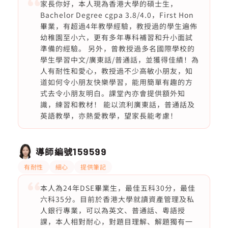
家長你好，本人現為香港大學的碩士生，
Bachelor Degree cgpa 3.8/4.0，First Hon
畢業，有超過4年教學經驗，教授過的學生遍佈
幼稚園至小六，更有多年專科補習和升小面試
準備的經驗。 另外，曾教授過多名國際學校的
學生學習中文/廣東話/普通話，並獲得佳績！為
人有耐性和愛心，教授過不少高敏小朋友，知
道如何令小朋友快樂學習，能用簡單有趣的方
式去令小朋友明白。課堂內亦會提供額外知
識，練習和教材！ 能以流利廣東話，普通話及
英語教學，亦熱愛教學，望家長能考慮！
導師編號
159599
有耐性
細心
提供筆記
本人為24年DSE畢業生，最佳五科30分，最佳
六科35分。目前於香港大學就讀資產管理及私
人銀行專業，可以為英文、普通話、粵語授
課，本人相對耐心，對題目理解、解題獨有一