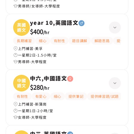
男導師/女導師-大學程度
year 10,英國語文
英國
語文
$400
/
hr
長期補習
細心
有耐性
題目講解
解題思路
提供練習
上門補習-美孚
一星期2日-1.5小時/堂
男導師-大學程度
中六,中國語文
中國
語文
$280
/
hr
有耐性
有愛心
細心
提供筆記
提供練習題/試題
課程
上門補習-新蒲崗
一星期1日-2小時/堂
女導師-大學程度