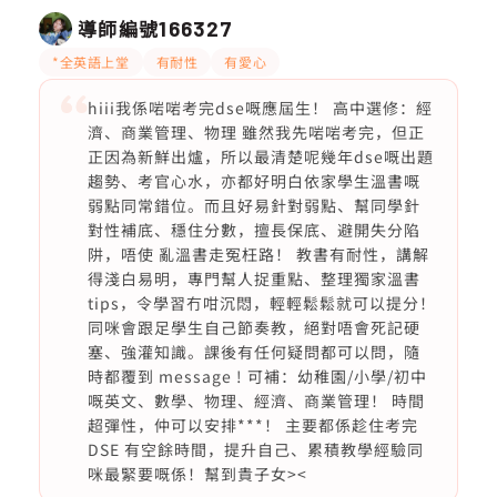
導師編號
166327
*全英語上堂
有耐性
有愛心
hiii我係啱啱考完dse嘅應屆生！ 高中選修：經
濟、商業管理、物理 雖然我先啱啱考完，但正
正因為新鮮出爐，所以最清楚呢幾年dse嘅出題
趨勢、考官心水，亦都好明白依家學生溫書嘅
弱點同常錯位。而且好易針對弱點、幫同學針
對性補底、穩住分數，擅長保底、避開失分陷
阱，唔使 亂溫書走冤枉路！ 教書有耐性，講解
得淺白易明，專門幫人捉重點、整理獨家溫書
tips，令學習冇咁沉悶，輕輕鬆鬆就可以提分！
同咪會跟足學生自己節奏教，絕對唔會死記硬
塞、強灌知識。課後有任何疑問都可以問，隨
時都覆到 message ! 可補：幼稚園/小學/初中
嘅英文、數學、物理、經濟、商業管理！ 時間
超彈性，仲可以安排***！ 主要都係趁住考完
DSE 有空餘時間，提升自己、累積教學經驗同
咪最緊要嘅係！幫到貴子女><