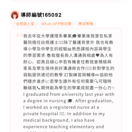
導師編號
165092
*全英語上堂
WhatsAPP問功課
應試策略
我去年從大學護理系畢業🎓畢業後我曾在私家
醫院擔任註冊護士👩‍⚕️除了醫護背景外 我也有教
導小學及中學生的經驗📖熟悉課程內容與學生
的學習需求 📚我擅長與人溝通與相處♥️為人有
耐心、認真且細心💬若有機會任教我會積極與
家長及學生保持良好溝通與合作🙇🏻‍♀️針對學生的
弱點提供適切的教學 訂製練習與輔導✏️協助他
們穩步進步📈若學生課外有任何需要🔍可隨時
聯絡我📞期待能為學生的學業成就盡一份心力✨
I graduated from university last year with
a degree in nursing 🎓. After graduation,
I worked as a registered nurse at a
private hospital 👩‍⚕️. In addition to my
medical background, I also have
experience teaching elementary and