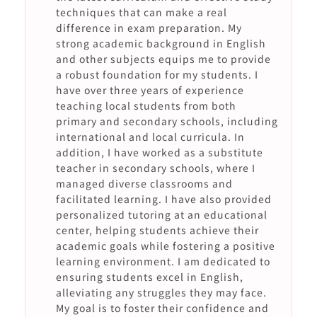
techniques that can make a real
difference in exam preparation. My
strong academic background in English
and other subjects equips me to provide
a robust foundation for my students. I
have over three years of experience
teaching local students from both
primary and secondary schools, including
international and local curricula. In
addition, I have worked as a substitute
teacher in secondary schools, where I
managed diverse classrooms and
facilitated learning. I have also provided
personalized tutoring at an educational
center, helping students achieve their
academic goals while fostering a positive
learning environment. I am dedicated to
ensuring students excel in English,
alleviating any struggles they may face.
My goal is to foster their confidence and