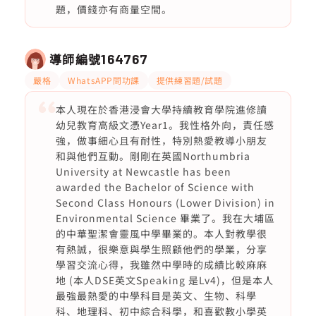
題，價錢亦有商量空間。
導師編號
164767
嚴格
WhatsAPP問功課
提供練習題/試題
本人現在於香港浸會大學持續教育學院進修讀
幼兒教育高級文憑Year1。我性格外向，責任感
強，做事細心且有耐性，特別熱愛教導小朋友
和與他們互動。剛剛在英國Northumbria
University at Newcastle has been
awarded the Bachelor of Science with
Second Class Honours (Lower Division) in
Environmental Science 畢業了。我在大埔區
的中華聖潔會靈風中學畢業的。本人對教學很
有熱誠，很樂意與學生照顧他們的學業，分享
學習交流心得，我雖然中學時的成績比較麻麻
地 (本人DSE英文Speaking 是Lv4)，但是本人
最強最熱愛的中學科目是英文、生物、科學
科、地理科、初中綜合科學，和喜歡教小學英