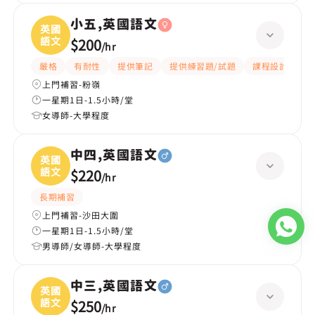
小五,英國語文
英國
語文
$200
/
hr
嚴格
有耐性
提供筆記
提供練習題/試題
課程設計
應
上門補習-粉嶺
一星期1日-1.5小時/堂
女導師-大學程度
中四,英國語文
英國
語文
$220
/
hr
長期補習
上門補習-沙田大圍
一星期1日-1.5小時/堂
男導師/女導師-大學程度
中三,英國語文
英國
語文
$250
/
hr