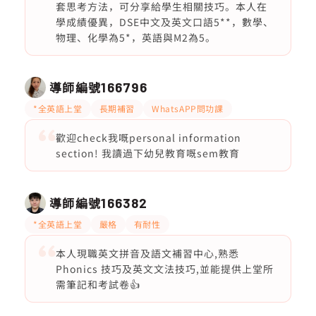
套思考方法，可分享給學生相關技巧。本人在
學成績優異，DSE中文及英文口語5**，數學、
物理、化學為5*，英語與M2為5。
導師編號
166796
*全英語上堂
長期補習
WhatsAPP問功課
歡迎check我嘅personal information
section! 我讀過下幼兒教育嘅sem教育
導師編號
166382
*全英語上堂
嚴格
有耐性
本人現職英文拼音及語文補習中心,熟悉
Phonics 技巧及英文文法技巧,並能提供上堂所
需筆記和考試卷👍