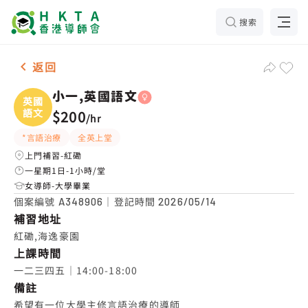
搜索
女-1名 小一,英國語文，紅磡 補習推介
返回
小一,英國語文
英國
語文
$200
/
hr
*言語治療
全英上堂
上門補習-紅磡
一星期1日-1小時/堂
女導師-大學畢業
個案編號
｜登記時間
A348906
2026/05/14
補習地址
紅磡,海逸豪園
上課時間
一二三四五｜14:00-18:00
備註
希望有一位大學主修言語治療的導師