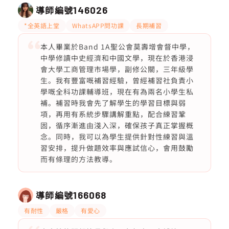
導師編號
146026
*全英語上堂
WhatsAPP問功課
長期補習
本人畢業於Band 1A聖公會莫壽增會督中學，
中學修讀中史經濟和中國文學，現在於香港浸
會大學工商管理市場學，副修公關，三年級學
生。我有豐富嘅補習經驗，曾經補習社負責小
學嘅全科功課輔導班，現在有為兩名小學生私
補。補習時我會先了解學生的學習目標與弱
項，再用有系統步驟講解重點，配合練習鞏
固，循序漸進由淺入深，確保孩子真正掌握概
念。同時，我可以為學生提供針對性練習與溫
習安排，提升做題效率與應試信心，會用鼓勵
而有條理的方法教導。
導師編號
166068
有耐性
嚴格
有愛心