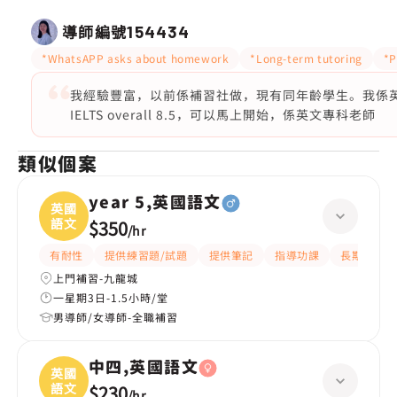
導師編號
154434
*WhatsAPP asks about homework
*Long-term tutoring
*P
我經驗豐富，以前係補習社做，現有同年齡學生。我係英文
IELTS overall 8.5，可以馬上開始，係英文專科老師
類似個案
year 5,英國語文
英國
語文
$350
/
hr
有耐性
提供練習題/試題
提供筆記
指導功課
長期補習
上門補習-九龍城
一星期3日-1.5小時/堂
男導師/女導師-全職補習
中四,英國語文
英國
語文
$230
/
hr