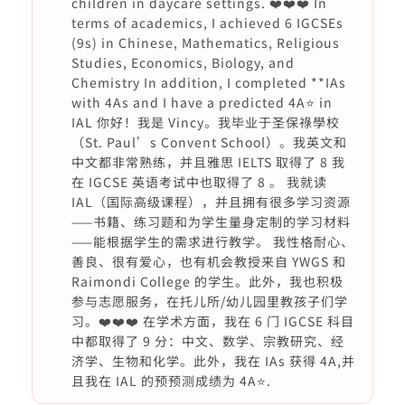
children in daycare settings. ❤️❤️❤️ In
terms of academics, I achieved 6 IGCSEs
(9s) in Chinese, Mathematics, Religious
Studies, Economics, Biology, and
Chemistry In addition, I completed **IAs
with 4As and I have a predicted 4A⭐️ in
IAL 你好！我是 Vincy。我毕业于圣保祿學校
（St. Paul’s Convent School）。我英文和
中文都非常熟练，并且雅思 IELTS 取得了 8 我
在 IGCSE 英语考试中也取得了 8 。 我就读
IAL（国际高级课程），并且拥有很多学习资源
——书籍、练习题和为学生量身定制的学习材料
——能根据学生的需求进行教学。 我性格耐心、
善良、很有爱心，也有机会教授来自 YWGS 和
Raimondi College 的学生。此外，我也积极
参与志愿服务，在托儿所/幼儿园里教孩子们学
习。❤️❤️❤️ 在学术方面，我在 6 门 IGCSE 科目
中都取得了 9 分：中文、数学、宗教研究、经
济学、生物和化学。此外，我在 IAs 获得 4A,并
且我在 IAL 的预预测成绩为 4A⭐️.