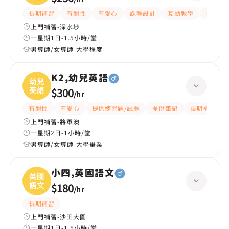
長期補習
有耐性
有愛心
課程設計
互動教學
題目講
上門補習-深水埗
一星期1日-1.5小時/堂
男導師/女導師-大學程度
K2,幼兒英語
幼兒
英語
$300
/
hr
有耐性
有愛心
提供練習題/試題
提供筆記
長期補習
上門補習-將軍澳
一星期2日-1小時/堂
男導師/女導師-大學畢業
小四,英國語文
英國
語文
$180
/
hr
長期補習
上門補習-沙田大圍
一星期1日-1.5小時/堂