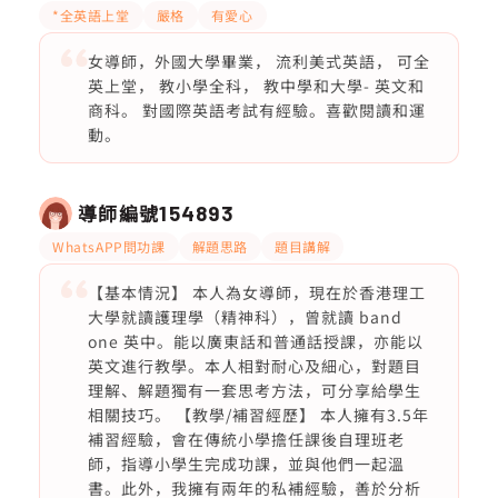
*全英語上堂
嚴格
有愛心
女導師，外國大學畢業， 流利美式英語， 可全
英上堂， 教小學全科， 教中學和大學- 英文和
商科。 對國際英語考試有經驗。喜歡閱讀和運
動。
導師編號
154893
WhatsAPP問功課
解題思路
題目講解
【基本情況】 本人為女導師，現在於香港理工
大學就讀護理學（精神科），曾就讀 band
one 英中。能以廣東話和普通話授課，亦能以
英文進行教學。本人相對耐心及細心，對題目
理解、解題獨有一套思考方法，可分享給學生
相關技巧。 【教學/補習經歷】 本人擁有3.5年
補習經驗，會在傳統小學擔任課後自理班老
師，指導小學生完成功課，並與他們一起溫
書。此外，我擁有兩年的私補經驗，善於分析