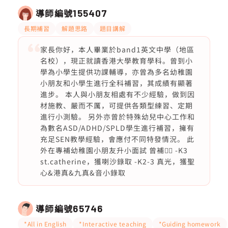
導師編號
155407
長期補習
解題思路
題目講解
家長你好，本人畢業於band1英文中學（地區
名校），現正就讀香港大學教育學科。曾到小
學為小學生提供功課輔導，亦曾為多名幼稚園
小朋友和小學生進行全科補習，其成績有顯著
進步。 本人與小朋友相處有不少經驗，做到因
材施教、嚴而不厲，可提供各類型練習、定期
進行小測驗。 另外亦曾於特殊幼兒中心工作和
為數名ASD/ADHD/SPLD學生進行補習，擁有
充足SEN教學經驗，會應付不同特發情況。 此
外在專補幼稚園小朋友升小面試 曾補👇🏻 -K3
st.catherine，獲喇沙錄取 -K2-3 真光，獲聖
心&港真&九真&音小錄取
導師編號
65746
*All in English
*Interactive teaching
*Guiding homework