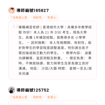
導師編號
165827
*全英語上堂
有耐性
有愛心
兼職補習老師 | 香港城市大學｜具備多年教學經
驗 你好！本人為 21 年 DSE 考生，現為大學
生，具備 1年補習經驗，曾教導多名 小學學
生。 • 因材施教： 本人性格開朗、有耐性，能
針對學生的學習程度調整進度，特別適合底子
需加強或缺乏動力的學生。 • 教學內容： 涵蓋
功課輔導、溫習測驗及默書。 • 穩定負責： 準
時、不無故缺課，致力與學生及家長建立良好
溝通。 地區： 沙田/大圍 時間： 星期一至五/週
末另議
導師編號
125752
*全英語上堂
有耐性
有愛心