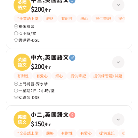
中三,英國語文
英國
語文
$200
/
hr
*全英語上堂
嚴格
有耐性
細心
提供筆記
提供練習題
視像補習
-1小時/堂
男導師-DSE
中六,英國語文
英國
語文
$200
/
hr
有耐性
有愛心
細心
提供筆記
提供練習題/試題
指導
上門補習-深水埗
一星期2日-2小時/堂
女導師-DSE
小二,英國語文
英國
語文
$150
/
hr
*全英語上堂
嚴格
有耐性
有愛心
提供筆記
提供練習