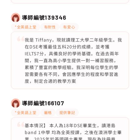
導師編號
139346
*全英語上堂
有耐性
有愛心
我是 Tiffany，現就讀理工大學二年級學生。我
在DSE考獲最佳五科20分的成績，並考獲
IELTS7分，具備良好的學術基礎。在過去兩年
間，我一直為高小學生提供一對一補習服務，
累積了豐富的教學經驗。我深明每位學生的學
習需要各有不同，會因應學生的程度和學習進
度，制定合適的教學方案
導師編號
166107
*全英語上堂
嚴格
提供筆記
基本情況】 本人為18年DSE畢業生，讀港島
band 1中學 均為全英授課，之後在澳洲學士畢
業，2025年於英國碩士畢業，現在為註冊脊