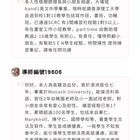
本人性格開朗擅長與小朋友相處，大埔墟
band1英文中學畢業，現時就讀香港理工大學
返過到校1對10教學包括寫作班，畫班，功輔
班，已通過SCRC 有3間補習社經驗1對5以上，
有在畫室工作小班教學，part time 幼教助理
教過2-16歲學生 有耐心，有責任，懂得照顧小
朋友，有幫助S E N學生經驗，時間彈性 提供練
習筆記，課後任問功課
導師編號
19606
你好，本人為英籍混血兒，曾於澳洲居住七
年，畢業於Monash University，能操流利英
語。曾任2年幼稚園老師及小一面試班老師，對
小朋友非常有愛心及耐性。 補習經驗已有17
年，累積超過100名學生，包括來自華仁、
Maryknoll、陳守仁、國際學校等，著重學生文
法及寫作，學生皆成績優異。 一般學生不知我
會中文，能引導學生想辦法用英語溝通，如家
長希望教學上我能中英翻譯亦可。 每堂亦會提