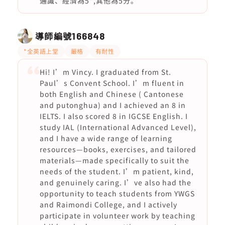
通識、經濟為5*,其他為5分。
導師編號
166848
*全英語上堂
嚴格
有耐性
Hi! I’m Vincy. I graduated from St.
Paul’s Convent School. I’m fluent in
both English and Chinese ( Cantonese
and putonghua) and I achieved an 8 in
IELTS. I also scored 8 in IGCSE English. I
study IAL (International Advanced Level),
and I have a wide range of learning
resources—books, exercises, and tailored
materials—made specifically to suit the
needs of the student. I’m patient, kind,
and genuinely caring. I’ve also had the
opportunity to teach students from YWGS
and Raimondi College, and I actively
participate in volunteer work by teaching