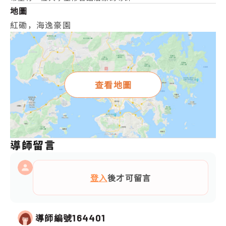
地圖
紅磡，海逸豪園
查看地圖
導師留言
登入
後才可留言
導師編號
164401