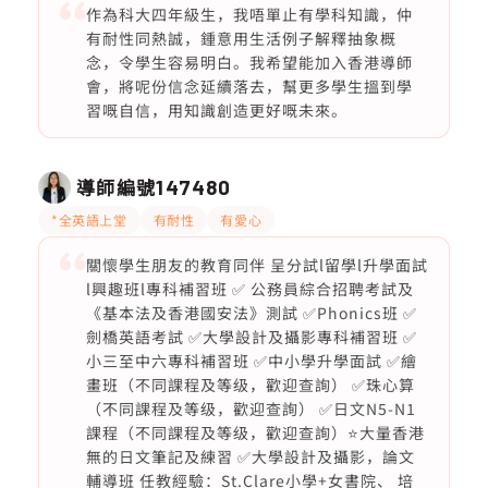
作為科大四年級生，我唔單止有學科知識，仲
有耐性同熱誠，鍾意用生活例子解釋抽象概
念，令學生容易明白。我希望能加入香港導師
會，將呢份信念延續落去，幫更多學生搵到學
習嘅自信，用知識創造更好嘅未來。
導師編號
147480
*全英語上堂
有耐性
有愛心
關懷學生朋友的教育同伴 ️呈分試l留學l升學面試
l興趣班l專科補習班 ✅ 公務員綜合招聘考試及
《基本法及香港國安法》測試 ✅Phonics班 ✅
劍橋英語考試 ✅大學設計及攝影專科補習班 ✅
小三至中六專科補習班 ✅中小學升學面試 ✅繪
畫班（不同課程及等级，歡迎查詢） ✅珠心算
（不同課程及等级，歡迎查詢） ✅日文N5-N1
課程（不同課程及等级，歡迎查詢）⭐️大量香港
無的日文筆記及練習 ✅大學設計及攝影，論文
輔導班 任教經驗：St.Clare小學+女書院、 培