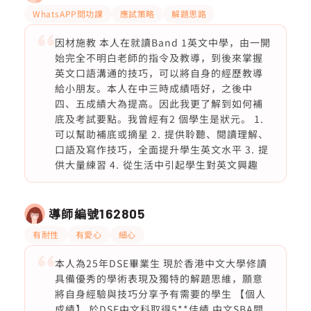
WhatsAPP問功課
應試策略
解題思路
因材施教 本人在就讀Band 1英文中學，由一開
始完全不明白老師的指令及教導，到後來掌握
英文口語溝通的技巧，可以將自身的經歷教導
給小朋友。本人在中三時成績唔好，之後中
四、五成績大為提高。因此我更了解到如何補
底及考試要點。我曾經有2 個學生是狀元。 1.
可以幫助補底或摘星 2. ⁠提供聆聽、閱讀理解、
口語及寫作技巧，全面提升學生英文水平 3. ⁠提
供大量練習 4. ⁠從生活中引起學生對英文興趣
導師編號
162805
有耐性
有愛心
細心
本人為25年DSE畢業生 現於香港中文大學修讀
具備優秀的學術表現及獨特的解題思維，願意
將自身經驗與技巧分享予有需要的學生 【個人
成績】 於DSE中文科取得5**佳績 中文SBA閱