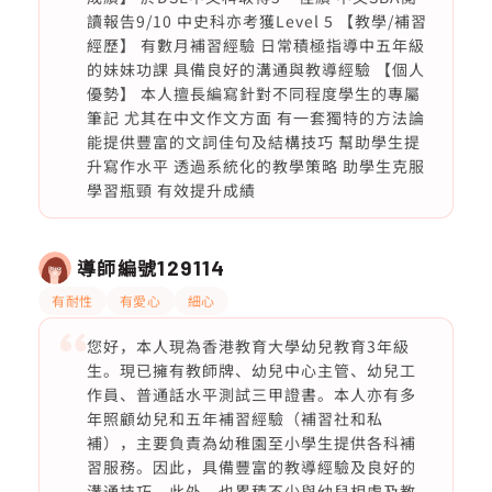
讀報告9/10 中史科亦考獲Level 5 【教學/補習
經歷】 有數月補習經驗 日常積極指導中五年級
的妹妹功課 具備良好的溝通與教導經驗 【個人
優勢】 本人擅長編寫針對不同程度學生的專屬
筆記 尤其在中文作文方面 有一套獨特的方法論
能提供豐富的文詞佳句及結構技巧 幫助學生提
升寫作水平 透過系統化的教學策略 助學生克服
學習瓶頸 有效提升成績
導師編號
129114
有耐性
有愛心
細心
您好，本人現為香港教育大學幼兒教育3年級
生。現已擁有教師牌、幼兒中心主管、幼兒工
作員、普通話水平測試三甲證書。本人亦有多
年照顧幼兒和五年補習經驗（補習社和私
補），主要負責為幼稚園至小學生提供各科補
習服務。因此，具備豐富的教導經驗及良好的
溝通技巧。此外，也累積不少與幼兒相處及教