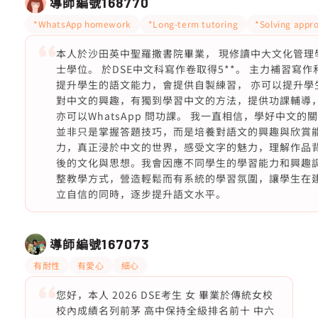
導師編號
168770
*WhatsApp homework
*Long-term tutoring
*Solving appr
本人於沙田英中聖羅撒書院畢業， 現修讀中大文化管理
士學位。 於DSE中文科寫作卷取得5**。 主力補習寫作
提升學生的語文能力，會提供自製練習， 亦可以提升學
對中文的興趣，有獨到學習中文的方法，提供功課輔導
亦可以WhatsApp 問功課。 我一直相信，學好中文的
並非只是掌握答題技巧，而是培養對語文的興趣與欣賞
力，真正浸於中文的世界，感受文字的魅力，理解作品
後的文化與思想。我會因應不同學生的學習能力和興趣
整教學方式，營造輕鬆而有系統的學習氛圍，讓學生在
立自信的同時，逐步提升語文水平。
導師編號
167073
有耐性
有愛心
細心
您好，本人 2026 DSE考生 女 畢業於傳統女校
校內成績名列前茅 高中保持全級排名前十 中六