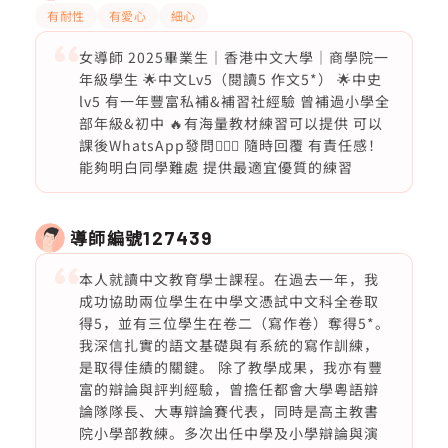
有耐性
有愛心
細心
女導師 2025畢業生｜香港中文大學｜商學院一
年級學生 🌟中文Lv5（閱讀5 作文5*） 🌟中史
lv5 有一年豐富私補&補習社經驗 曾補過小學全
部年級&初中 🔥有海量教材練習可以提供 可以
課後WhatsApp發問🙋🏻‍♀️ 隨時回覆 有責任感！
能夠明白同學難處 提供最適宜優質的練習
導師編號
127439
本人就讀中文教育學士課程。在過去一年，我
成功協助兩位學生在中學文憑試中文科全卷取
得5，並有三位學生在卷二（寫作卷）奪得5*。
我深信扎實的語文基礎與有系統的寫作訓練，
是取得佳績的關鍵。 除了教學成果，我亦有豐
富的辯論與評判經驗，曾擔任都會大學粵語辯
論隊隊長、大專辯論賽代表，同時是高主教書
院小學部教練。多次出任中學及小學辯論與演