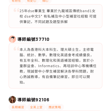
有耐性
有愛心
細心
25年dse畢業生 畢業於九龍城區傳統band1女
校 dse中文5* 有私補及中小型補習社經驗 可提
供筆記，不同試題及題型拆解
導師編號
37710
本人為香港科大本科生、理大碩士生，主修電
腦、統計、數學。數理化英語會考成績優良，
有五年全科、數理化和英語補習經驗，曾於小
童群益會、Informatics、再培訓中心等機構任
教，現誠替中小學生補習解決各學科問題，耐
心熱誠教導，有自備筆記練習，即日可以開
始。
導師編號
92106
長期補習
全英上堂
應試策略