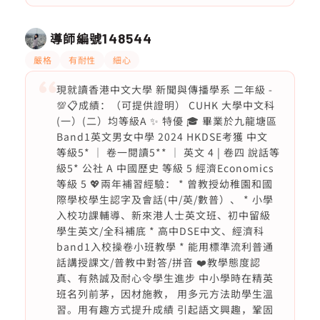
導師編號
148544
嚴格
有耐性
細心
現就讀香港中文大學 新聞與傳播學系 二年級 -
💯📋成績：（可提供證明） CUHK 大學中文科
(一）(二）均等級A ✨ 特優 🎓 畢業於九龍塘區
Band1英文男女中學 2024 HKDSE考獲 中文
等級5* ｜ 卷一閱讀5** ｜ 英文 4 | 卷四 說話等
級5* 公社 A 中國歷史 等級 5 經濟Economics
等級 5 💖兩年補習經驗： * 曾教授幼稚園和國
際學校學生認字及會話(中/英/數普）、 * 小學
入校功課輔導、新來港人士英文班、初中留級
學生英文/全科補底 * 高中DSE中文、經濟科
band1入校操卷小班教學 * 能用標準流利普通
話講授課文/普教中對答/拼音 ❤️教學態度認
真、有熱誠及耐心令學生進步 中小學時在精英
班名列前茅，因材施教， 用多元方法助學生溫
習。用有趣方式提升成績 引起語文興趣，鞏固