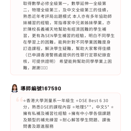
取得數學必修全級第一，數學延伸一全級第
二，物理全級第三，及中文全級第三的佳績，
熟悉近年考評局出題模式 本人亦有多年協助師
妹補習的經驗，常指導家中兄弟姊妹學業，亦
於陳校長義補天地幫助有經濟困難的學生補
習，更有為SEN學生補習的經驗，明白不同學生
在學習上的困難，能夠針對不同學業困難度身
訂造課程，解決學生疑難，幫助大家奪得佳績
（已申請香港警務處提供的性罪行定罪紀錄查
核，可提供證明） 希望能夠幫助同學學業上困
難，謝謝🙇🏻‍♀️
導師編號
167590
⭐️香港大學測量系一年級生 ⭐️DSE Best 6 30
分，熟悉DSE的課程內容 ⭐️地理5**，中文5* ⭐️
擁有私補及補習社經驗 ⭐️擁有中小學各個課題
及類型的補充練習 ⭐️耐心解答學生問題、課後
問書及跟進服務