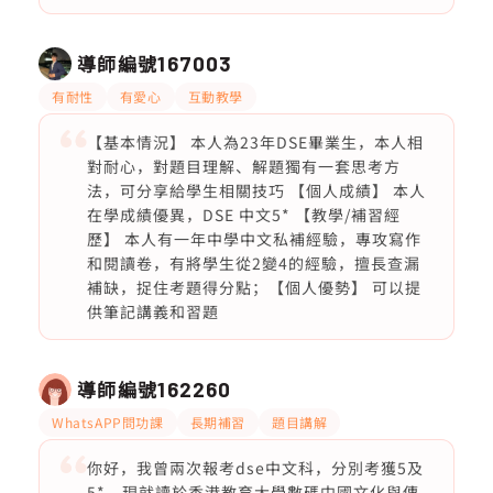
導師編號
167003
有耐性
有愛心
互動教學
【基本情況】 本人為23年DSE畢業生，本人相
對耐心，對題目理解、解題獨有一套思考方
法，可分享給學生相關技巧 【個人成績】 本人
在學成績優異，DSE 中文5* 【教學/補習經
歷】 本人有一年中學中文私補經驗，專攻寫作
和閱讀卷，有將學生從2變4的經驗，擅長查漏
補缺，捉住考題得分點；【個人優勢】 可以提
供筆記講義和習題
導師編號
162260
WhatsAPP問功課
長期補習
題目講解
你好，我曾兩次報考dse中文科，分別考獲5及
5*，現就讀於香港教育大學數碼中國文化與傳