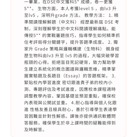
一畢業，在DSE中文獲科5* 成績，卷一更獲
5**。 生物方面，本人考獲level 5 ，由lv3 升
至lv5 ，深明升grade 方法。 教學方法： 1. 精
準閱讀理解解題（中文科） 經歷最新屆 DSE 考
制，深刻理解學生於中文科閱讀理解痛點。能
傳授5** 的實戰審題技巧，指導學生如何精準抓
住考評局得分關鍵字，提升答題準成度。 2. 獨
家升 Grade 策略與邏輯構建（生物科） 親身經
歷生物科由lv3 升至 lv5 的過程，大幅突破學習
瓶頸的心得。拒絕盲目死記硬背，致力幫助學
生建立系統化的概念圖譜與邏輯思維，精準掌
握實驗題及長題目（Essay）的答題框架。 3.
緊貼校內學習進度 密切跟進貴子弟的校內小
測、專題評估及考試進度，因應校本課程適時
調整教學內容，鞏固基礎並預習重點，確保校
內表現與公開試並重。 4.耐心指導與個人化跟
進 性格友善且極具耐心，善於引導學生表達學
習困難並針對性解惑。課後亦提供通訊軟體問
答服務，確保學生於非上課時間的疑難能得到
及時解答。