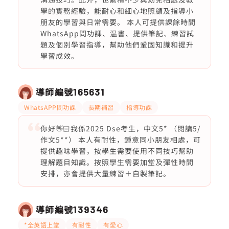
學的實務經驗，能耐心和細心地照顧及指導小
朋友的學習與日常需要。 本人可提供課餘時間
WhatsApp問功課、温書、提供筆記、練習試
題及個別學習指導，幫助他們鞏固知識和提升
學習成效。
導師編號
165631
WhatsAPP問功課
長期補習
指導功課
你好👋🏻我係2025 Dse考生，中文5* （閱讀5/
作文5**） 本人有耐性，鍾意同小朋友相處，可
提供趣味學習，按學生需要使用不同技巧幫助
理解題目知識。按照學生需要加堂及彈性時間
安排，亦會提供大量練習＋自製筆記。
導師編號
139346
*全英語上堂
有耐性
有愛心