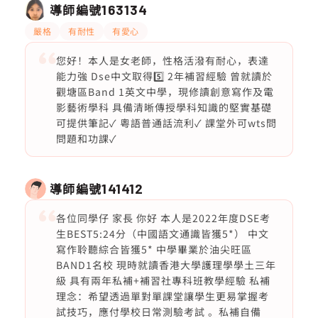
導師編號
163134
嚴格
有耐性
有愛心
您好！本人是女老師，性格活潑有耐心，表達
能力強 Dse中文取得5️⃣ 2年補習經驗 曾就讀於
觀塘區Band 1英文中學，現修讀創意寫作及電
影藝術學科 具備清晰傳授學科知識的堅實基礎
可提供筆記✓ 粵語普通話流利✓ 課堂外可wts問
問題和功課✓
導師編號
141412
各位同學仔 家長 你好 本人是2022年度DSE考
生BEST5:24分（中國語文通識皆獲5*） 中文
寫作聆聽綜合皆獲5* 中學畢業於油尖旺區
BAND1名校 現時就讀香港大學護理學學土三年
級 具有兩年私補+補習社專科班教學經驗 私補
理念：希望透過單對單課堂讓學生更易掌握考
試技巧，應付學校日常測驗考試 。私補自備