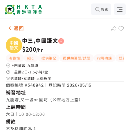
搜索
女-1名 中三,中國語文，九龍塘 補習推介
返回
中三,中國語文
中國
語文
$200
/
hr
有耐性
細心
提供筆記
提供練習題/試題
指導功課
題目講
上門補習-九龍塘
一星期2日-1.5小時/堂
男導師/女導師-大學程度
個案編號
｜登記時間
A348942
2026/05/15
補習地址
九龍塘,又一城or 圍坊（公眾地方上堂）
上課時間
六日｜10:00-18:00
備註
不及格補底為主