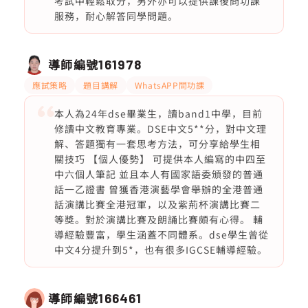
考試中輕鬆取分，另外亦可以提供課後問功課
服務，耐心解答同學問題。
導師編號
161978
應試策略
題目講解
WhatsAPP問功課
本人為24年dse畢業生，讀band1中學，目前
修讀中文教育專業。DSE中文5**分，對中文理
解、答題獨有一套思考方法，可分享給學生相
關技巧 【個人優勢】 可提供本人編寫的中四至
中六個人筆記 並且本人有國家語委頒發的普通
話一乙證書 曾獲香港演藝學會舉辦的全港普通
話演講比賽全港冠軍，以及紫荊杯演講比賽二
等獎。對於演講比賽及朗誦比賽頗有心得。 輔
導經驗豐富，學生涵蓋不同體系。dse學生曾從
中文4分提升到5*，也有很多IGCSE輔導經驗。
導師編號
166461