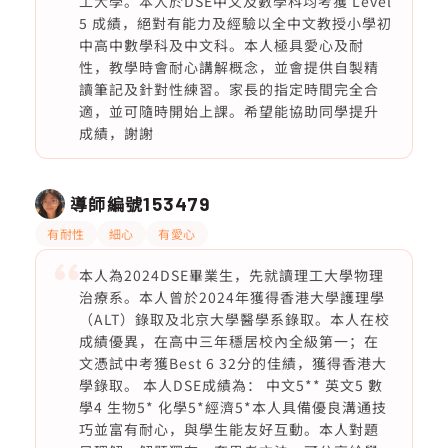
工大學。本人於DSE中文及數學科均考獲 Level
5 成績，絕對有能力及經驗以全中文教授小學初
中高中數學科及中文科。本人極具愛心及耐
性，教學時會耐心講解概念，並會提供自製精
讀筆記及針對性練習。家長的指定時間完全合
適，並可隨時開始上課。希望能協助同學提升
成績，謝謝
導師編號
153479
有耐性
細心
有愛心
本人為2024DSE畢業生，先就讀理工大學物理
治療系。本人曾於2024年獲得香港大學護理學
（ALT）錄取及北京大學醫學系錄取。本人在校
成績優異，在高中三年穩居校內全級第一；在
文憑試中考獲Best 6 32分的佳績，獲得香港大
學錄取。 本人DSE成績為： 中文5** 英文5 數
學4 生物5* 化學5*經濟5*本人具備優良溝通技
巧並富有耐心，與學生能友好互動。本人對題