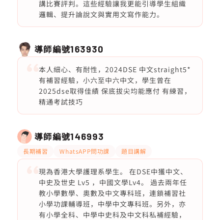
講比賽評判。這些經驗讓我更能引導學生組織
邏輯、提升論說文與實用文寫作能力。
導師編號
163930
本人細心、有耐性，2024DSE 中文straight5*
有補習經驗，小六至中六中文，學生曾在
2025dse取得佳績 保底拔尖均能應付 有練習，
精通考試技巧
導師編號
146993
長期補習
WhatsAPP問功課
題目講解
現為香港大學護理系學生。 在DSE中獲中文、
中史及世史 Lv5 ，中國文學Lv4。 過去兩年任
教小學數學、奧數及中文專科班，連鎖補習社
小學功課輔導班，中學中文專科班。另外，亦
有小學全科、中學中史科及中文科私補經驗，