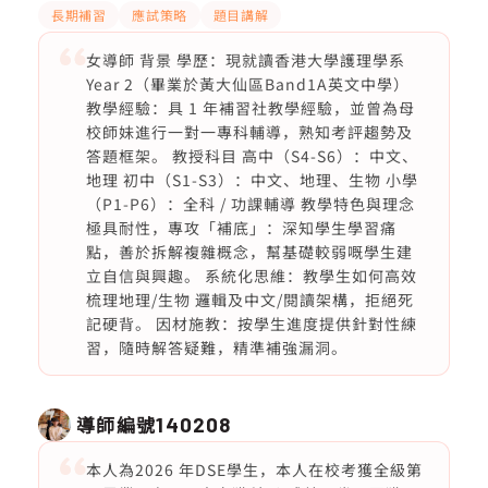
長期補習
應試策略
題目講解
女導師 背景 學歷：現就讀香港大學護理學系
Year 2（畢業於黃大仙區Band1A英文中學）
教學經驗：具 1 年補習社教學經驗，並曾為母
校師妹進行一對一專科輔導，熟知考評趨勢及
答題框架。 教授科目 高中（S4-S6）：中文、
地理 初中（S1-S3）：中文、地理、生物 小學
（P1-P6）：全科 / 功課輔導 教學特色與理念
極具耐性，專攻「補底」：深知學生學習痛
點，善於拆解複雜概念，幫基礎較弱嘅學生建
立自信與興趣。 系統化思維：教學生如何高效
梳理地理/生物 邏輯及中文/閱讀架構，拒絕死
記硬背。 因材施教：按學生進度提供針對性練
習，隨時解答疑難，精準補強漏洞。
導師編號
140208
本人為2026 年DSE學生，本人在校考獲全級第