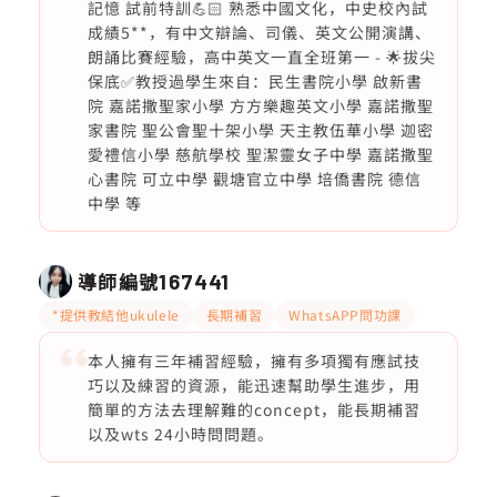
記憶 試前特訓💪🏻 熟悉中國文化，中史校內試
成績5**，有中文辯論、司儀、英文公開演講、
朗誦比賽經驗，高中英文一直全班第一 - 🌟拔尖
保底✅教授過學生來自：民生書院小學 啟新書
院 嘉諾撒聖家小學 方方樂趣英文小學 嘉諾撒聖
家書院 聖公會聖十架小學 天主教伍華小學 迦密
愛禮信小學 慈航學校 聖潔靈女子中學 嘉諾撒聖
心書院 可立中學 觀塘官立中學 培僑書院 德信
中學 等
導師編號
167441
*提供教結他ukulele
長期補習
WhatsAPP問功課
本人擁有三年補習經驗，擁有多項獨有應試技
巧以及練習的資源，能迅速幫助學生進步，用
簡單的方法去理解難的concept，能長期補習
以及wts 24小時問問題。