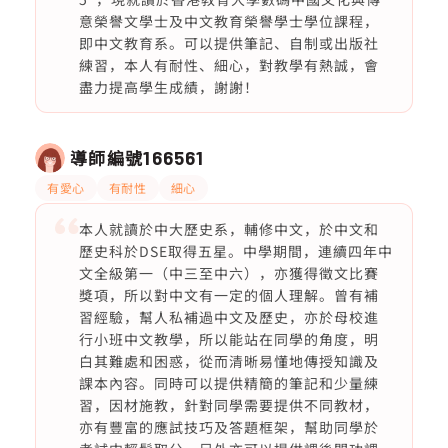
意榮譽文學士及中文教育榮譽學士學位課程，
即中文教育系。可以提供筆記、自制或出版社
練習，本人有耐性、細心，對教學有熱誠，會
盡力提高學生成績，謝謝！
導師編號
166561
有愛心
有耐性
細心
本人就讀於中大歷史系，輔修中文，於中文和
歷史科於DSE取得五星。中學期間，連續四年中
文全級第一（中三至中六），亦獲得徵文比賽
獎項，所以對中文有一定的個人理解。曾有補
習經驗，幫人私補過中文及歷史，亦於母校進
行小班中文教學，所以能站在同學的角度，明
白其難處和困惑，從而清晰易懂地傳授知識及
課本內容。同時可以提供精簡的筆記和少量練
習，因材施教，針對同學需要提供不同教材，
亦有豐富的應試技巧及答題框架，幫助同學於