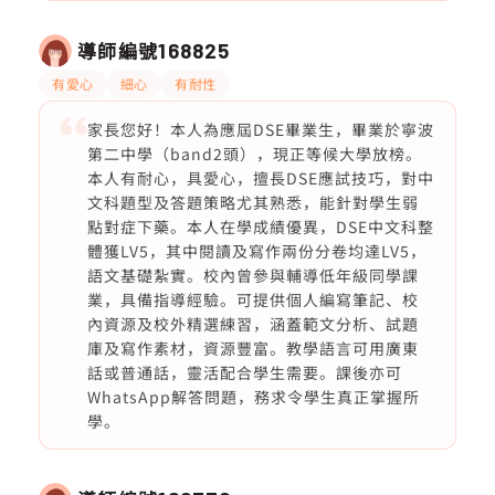
導師編號
168825
有愛心
細心
有耐性
家長您好！本人為應屆DSE畢業生，畢業於寧波
第二中學（band2頭），現正等候大學放榜。
本人有耐心，具愛心，擅長DSE應試技巧，對中
文科題型及答題策略尤其熟悉，能針對學生弱
點對症下藥。本人在學成績優異，DSE中文科整
體獲LV5，其中閱讀及寫作兩份分卷均達LV5，
語文基礎紮實。校內曾參與輔導低年級同學課
業，具備指導經驗。可提供個人編寫筆記、校
內資源及校外精選練習，涵蓋範文分析、試題
庫及寫作素材，資源豐富。教學語言可用廣東
話或普通話，靈活配合學生需要。課後亦可
WhatsApp解答問題，務求令學生真正掌握所
學。