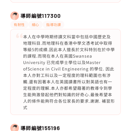
導師編號
117300
有耐性
細心
指導功課
本人在中學時期修讀文科當中包括中國歷史及
地理科目.而地理科在香港中學文憑考試中取得
等級5的成績.因此本人擅長於文科特別在於中學
的課程.而現在本人在英國Swansea
University 已完成學士學位以及Master
ofScience in Civil Engineering 的學位. 因此
本人亦對工科以及一定程度的理科範圍也有涉
觸.還有因著本人在英國讀書所以對英語也有一
定程度的理解.本人亦都希望藉著的教導令到學
生能夠激發起他們對知識的好奇心.最後希望本
人的條件能夠符合各位家長的要求.謝謝. 補習形
式
導師編號
155196