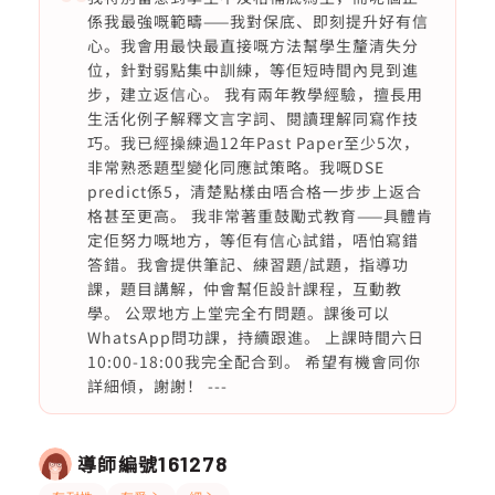
係我最強嘅範疇——我對保底、即刻提升好有信
心。我會用最快最直接嘅方法幫學生釐清失分
位，針對弱點集中訓練，等佢短時間內見到進
步，建立返信心。 我有兩年教學經驗，擅長用
生活化例子解釋文言字詞、閱讀理解同寫作技
巧。我已經操練過12年Past Paper至少5次，
非常熟悉題型變化同應試策略。我嘅DSE
predict係5，清楚點樣由唔合格一步步上返合
格甚至更高。 我非常著重鼓勵式教育——具體肯
定佢努力嘅地方，等佢有信心試錯，唔怕寫錯
答錯。我會提供筆記、練習題/試題，指導功
課，題目講解，仲會幫佢設計課程，互動教
學。 公眾地方上堂完全冇問題。課後可以
WhatsApp問功課，持續跟進。 上課時間六日
10:00-18:00我完全配合到。 希望有機會同你
詳細傾，謝謝！ ---
導師編號
161278