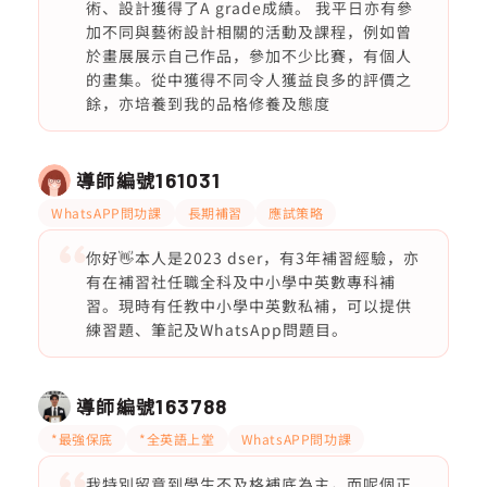
術、設計獲得了A grade成績。 我平日亦有參
加不同與藝術設計相關的活動及課程，例如曾
於畫展展示自己作品，參加不少比賽，有個人
的畫集。從中獲得不同令人獲益良多的評價之
餘，亦培養到我的品格修養及態度
導師編號
161031
WhatsAPP問功課
長期補習
應試策略
你好👋本人是2023 dser，有3年補習經驗，亦
有在補習社任職全科及中小學中英數專科補
習。現時有任教中小學中英數私補，可以提供
練習題、筆記及WhatsApp問題目。
導師編號
163788
*最強保底
*全英語上堂
WhatsAPP問功課
我特別留意到學生不及格補底為主，而呢個正