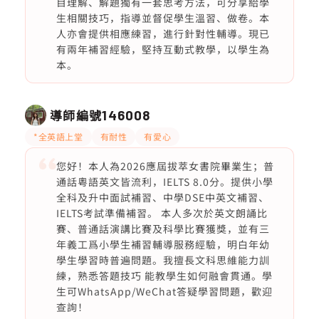
目理解、解題獨有一套思考方法，可分享給學
生相關技巧，指導並督促學生溫習、做卷。本
人亦會提供相應練習，進行針對性輔導。現已
有兩年補習經驗，堅持互動式教學，以學生為
本。
導師編號
146008
*全英語上堂
有耐性
有愛心
您好！本人為2026應屆拔萃女書院畢業生；普
通話粵語英文皆流利，IELTS 8.0分。提供小學
全科及升中面試補習、中學DSE中英文補習、
IELTS考試準備補習。 本人多次於英文朗誦比
賽、普通話演講比賽及科學比賽獲獎，並有三
年義工爲小學生補習輔導服務經驗，明白年幼
學生學習時普遍問題。我擅長文科思維能力訓
練，熟悉答題技巧 能教學生如何融會貫通。學
生可WhatsApp/WeChat答疑學習問題，歡迎
查詢！