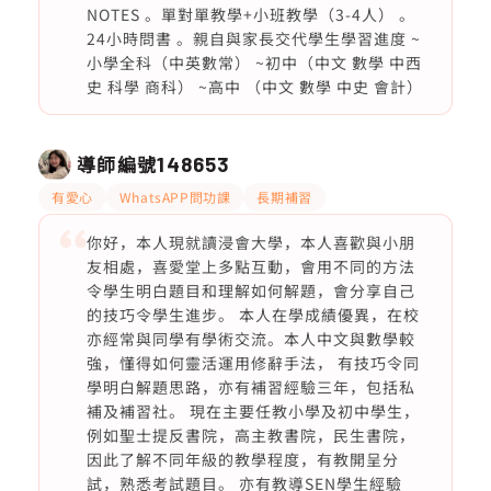
NOTES 。單對單教學+小班教學（3-4人） 。
24小時問書 。親自與家長交代學生學習進度 ~
小學全科（中英數常） ~初中（中文 數學 中西
史 科學 商科） ~高中 （中文 數學 中史 會計）
導師編號
148653
有愛心
WhatsAPP問功課
長期補習
你好，本人現就讀浸會大學，本人喜歡與小朋
友相處，喜愛堂上多點互動，會用不同的方法
令學生明白題目和理解如何解題，會分享自己
的技巧令學生進步。 本人在學成績優異，在校
亦經常與同學有學術交流。本人中文與數學較
強，懂得如何靈活運用修辭手法， 有技巧令同
學明白解題思路，亦有補習經驗三年，包括私
補及補習社。 現在主要任教小學及初中學生，
例如聖士提反書院，高主教書院，民生書院，
因此了解不同年級的教學程度，有教開呈分
試，熟悉考試題目。 亦有教導SEN學生經驗