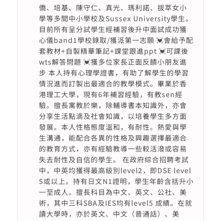
僑、培基、陳守仁、真光、瑪利諾、拔萃女小
學等多間中小學校及Sussex University學生。
目前所有呈分試學生經補習後升中面試成功獲
心儀band1學校錄取/獲派第一志願 💓會給予配
套教材+自製精華筆記+課堂跟進ppt 💓可課後
wts解答問題 💓獲多位家長正面反饋小朋友進
步 本人持有心理學證書，有助了解學生的學習
情況進而訂製出最適合的教學模式。畢業於香
港理工大學，現有6年補習經驗，有教sen經
驗。擅長寓教於樂，除輔導書本知識外，亦會
分享生活點滴及社會知識，以培養學生多方面
發展。本人性格態度溫和，有耐性。熱愛與學
生溝通，能配合各異的性格及興趣選擇最適合
的教育方式，亦有經驗教導一些較活潑或容易
失去耐性及自信的學生。 在政府綜合招聘考試
中，中英均獲得最高級別level2，即DSE level
5或以上。持有日文N1證明，學生年齡含括升小
一至成人。擅長科目為中文、英文、公社、美
術，其中三科SBA及IES均有level5 成績。在就
讀大學時，亦於英文、中文（普通話）、美