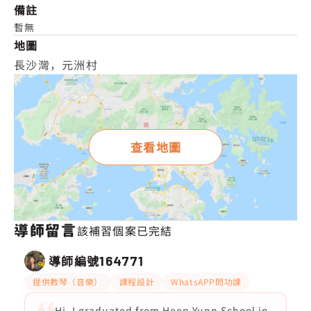
備註
暫無
地圖
長沙灣，元洲村
查看地圖
導師留言
該補習個案已完結
導師編號
164771
提供教琴（音樂）
課程設計
WhatsAPP問功課
Hi, I graduated from Heep Yunn School in