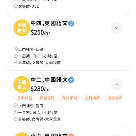
女導師-DSE
中四,英國語文
英國
語文
$250
/
hr
上門補習-紅磡
一星期1日-1.5小時/堂
男導師/女導師-大學程度
中二,中國語文
中國
語文
$280
/
hr
長期補習
解題思路
應試策略
題目講解
指導功課
細
上門補習-藍田
一星期1日-1.5小時/堂
男導師/女導師-大學畢業