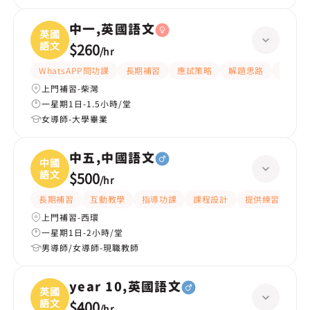
中一,英國語文
英國
語文
$260
/
hr
WhatsAPP問功課
長期補習
應試策略
解題思路
題目講
上門補習-柴灣
一星期1日-1.5小時/堂
女導師-大學畢業
中五,中國語文
中國
語文
$500
/
hr
長期補習
互動教學
指導功課
課程設計
提供練習題/試題
上門補習-西環
一星期1日-2小時/堂
男導師/女導師-現職教師
year 10,英國語文
英國
語文
$400
/
hr