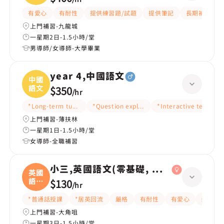
有愛心
有耐性
提供練習題/試題
提供筆記
長期補習
上門補習-九龍城
一星期2日-1.5小時/堂
男導師/女導師-大學畢業
year 4,中國語文
中國
語文
$350
/
hr
*Long-term tutoring
*Question explanation
*Interactive teaching
上門補習-薄扶林
一星期1日-1.5小時/堂
女導師-全職補習
小三,英國語文(零基礎, 會話)
英國
語文
$130
/
hr
(
*普通話授課
*居英回流
嚴格
有耐性
有愛心
細心
上門補習-大角咀
一星期3日-1.5小時/堂