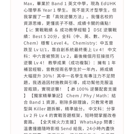
Max，畢業於 Band 1 英文中學，現為 EdUHK
心理學系 Year 1 學生。 我不是天才型學生，但
我掌握了一套「高效逆襲方法」。我懂名校的
資源思維，更懂底子不穩、成績卡關的痛點！
【 📈 實戰戰績 ＆ 成功教學經驗 】 DSE 逆襲戰
績：Best 5 20分，全科（中、英、數、Phy、
Chem）穩奪 Level 4。 Chemistry：中五曾
跌至 Lv U/1，靠自創系統最終衝上 Lv 4！ 中文
科：中六曾被預測 Lv 2，最後幾個月狂操技巧
逆襲 Lv 4！ 教學成果（成功複製）：擁有 1 年
補習經驗，曾教授兩名學生於一年內，將成績
大幅提升 30%！其中一名學生有專注力不足問
題，我透過因材施教與引導，成功幫他克服溫
習瓶頸，實現逆襲！ 【 🎁 100% 逆襲配套支援
】 【獨家精華筆記】 Chem / Phy / Math：結
合 Band 1 資源，剔除多餘理論，只教常考題
型與 Killer 題拆解，精準搶分。 中文科：分享
Lv 2 升 Lv 4 的實戰答題框架，短時間掌握改卷
套路。 【全天候火力支援】 WhatsApp 問書：
溫書撞牆隨時影相 Send 給我，24小時內盡快