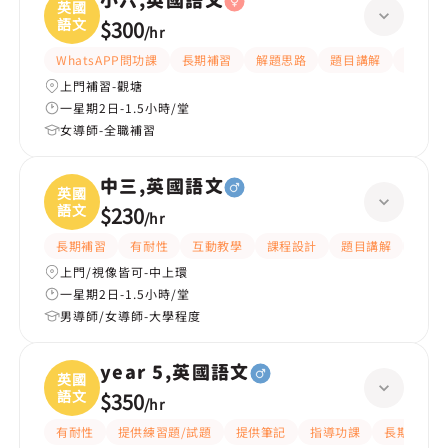
小六,英國語文
英國
語文
$300
/
hr
WhatsAPP問功課
長期補習
解題思路
題目講解
提供練
上門補習-觀塘
一星期2日-1.5小時/堂
女導師-全職補習
中三,英國語文
英國
語文
$230
/
hr
長期補習
有耐性
互動教學
課程設計
題目講解
解題
上門/視像皆可-中上環
一星期2日-1.5小時/堂
男導師/女導師-大學程度
year 5,英國語文
英國
語文
$350
/
hr
有耐性
提供練習題/試題
提供筆記
指導功課
長期補習