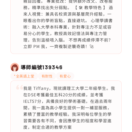
親自回覆。 專業批改：提供額外改文、改卷服
務，精準找出失分弱點。 【 🛠️ 教學特色 】 過
來人視覺：兼具名校資源與基層爬升經驗，一
眼看出你的學術盲點，直接避坑。 心理學讀書
術：融入大學本科專業，針對專注力不足或容
易分心的學生，教授高效記憶法與專注力管
理，告別溫極唔入腦。 不想再成績停滯不前？
立即 PM 我，一齊複製逆襲奇蹟！🚀
導師編號
139346
*全英語上堂
有耐性
有愛心
我是 Tiffany，現就讀理工大學二年級學生。我
在DSE考獲最佳五科20分的成績，並考獲
IELTS7分，具備良好的學術基礎。在過去兩年
間，我一直為高小學生提供一對一補習服務，
累積了豐富的教學經驗。我深明每位學生的學
習需要各有不同，會因應學生的程度和學習進
度，制定合適的教學方案