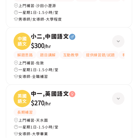
上門補習-沙田小瀝源
一星期1日-1.5小時/堂
男導師/女導師-大學程度
小二,中國語文
中國
語文
$300
/
hr
解題思路
題目講解
互動教學
提供練習題/試題
有愛心
上門補習-佐敦
一星期1日-1.5小時/堂
女導師-全職補習
中一,英國語文
英國
語文
$270
/
hr
長期補習
上門補習-天水圍
一星期1日-1.5小時/堂
女導師-大學畢業