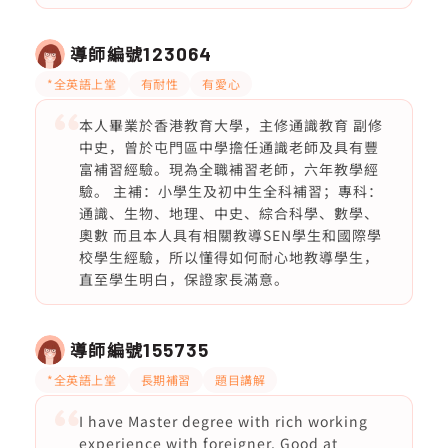
導師編號
123064
*全英語上堂
有耐性
有愛心
本人畢業於香港教育大學，主修通識教育 副修
中史，曾於屯門區中學擔任通識老師及具有豐
富補習經驗。現為全職補習老師，六年教學經
驗。 主補：小學生及初中生全科補習；專科：
通識、生物、地理、中史、綜合科學、數學、
奧數 而且本人具有相關教導SEN學生和國際學
校學生經驗，所以懂得如何耐心地教導學生，
直至學生明白，保證家長滿意。
導師編號
155735
*全英語上堂
長期補習
題目講解
I have Master degree with rich working
experience with foreigner. Good at