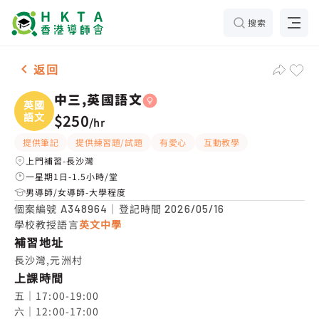
搜索
女-1名 中三,英國語文，長沙灣 補習推介
返回
中三,英國語文
英國
語文
$250
/
hr
提供筆記
提供練習題/試題
有愛心
互動教學
上門補習-長沙灣
一星期1日-1.5小時/堂
男導師/女導師-大學程度
個案編號
｜登記時間
A348964
2026/05/16
學校教授語言
英文中學
補習地址
長沙灣,元洲村
上課時間
五｜17:00-19:00

六｜12:00-17:00