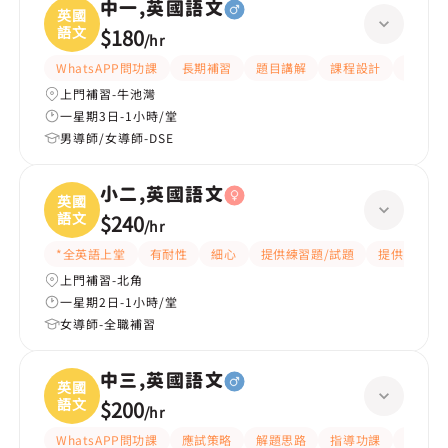
中一,英國語文
英國
語文
$180
/
hr
WhatsAPP問功課
長期補習
題目講解
課程設計
指導功
上門補習-牛池灣
一星期3日-1小時/堂
男導師/女導師-DSE
小二,英國語文
英國
語文
$240
/
hr
*全英語上堂
有耐性
細心
提供練習題/試題
提供筆記
上門補習-北角
一星期2日-1小時/堂
女導師-全職補習
中三,英國語文
英國
語文
$200
/
hr
WhatsAPP問功課
應試策略
解題思路
指導功課
提供練