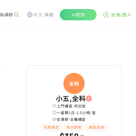
為導師
中文-繁體
AI配對
註冊/登入
r
全科
耐性
小五,全科
上門補習-何文田
一星期1日-1.5小時/堂
女導師-全職補習
長期補習
應試策略
解題思路