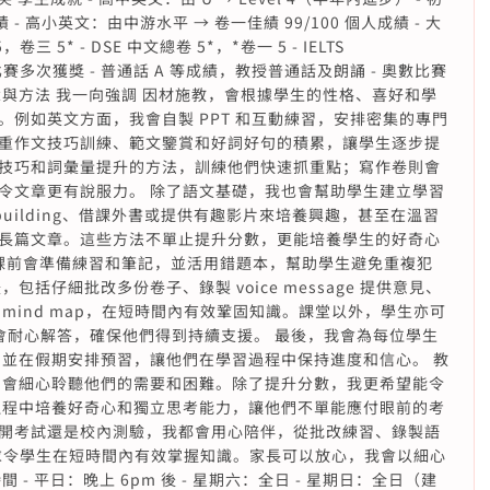
 - 高小英文：由中游水平 → 卷一佳績 99/100 個人成績 - 大
三 5* - DSE 中文總卷 5*，*卷一 5 - IELTS
港性作文比賽多次獲獎 - 普通話 A 等成績，教授普通話及朗誦 - 奧數比賽
與方法 我一向強調 因材施教，會根據學生的性格、喜好和學
例如英文方面，我會自製 PPT 和互動練習，安排密集的專門
重作文技巧訓練、範文鑒賞和好詞好句的積累，讓學生逐步提
技巧和詞彙量提升的方法，訓練他們快速抓重點；寫作卷則會
令文章更有說服力。 除了語文基礎，我也會幫助學生建立學習
nt building、借課外書或提供有趣影片來培養興趣，甚至在溫習
長篇文章。這些方法不單止提升分數，更能培養學生的好奇心
。課前會準備練習和筆記，並活用錯題本，幫助學生避免重複犯
括仔細批改多份卷子、錄製 voice message 提供意見、
mind map，在短時間內有效鞏固知識。課堂以外，學生亦可
，我會耐心解答，確保他們得到持續支援。 最後，我會為每位學生
，並在假期安排預習，讓他們在學習過程中保持進度和信心。 教
，會細心聆聽他們的需要和困難。除了提升分數，我更希望能令
過程中培養好奇心和獨立思考能力，讓他們不單能應付眼前的考
開考試還是校內測驗，我都會用心陪伴，從批改練習、錄製語
，務求令學生在短時間內有效掌握知識。家長可以放心，我會以細心
- 平日：晚上 6pm 後 - 星期六：全日 - 星期日：全日（建