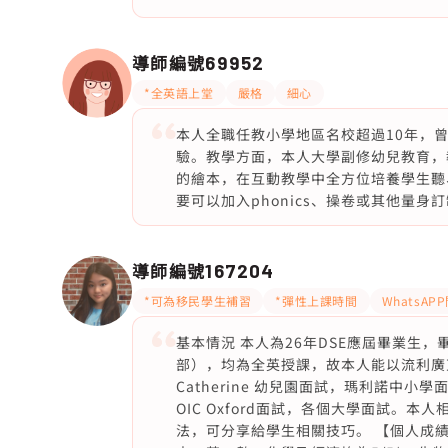
導師編號
69952
*全英語上堂
嚴格
細心
本人全職任教小學地區名校超過10年，曾任
驗。教學方面，本人大學副修幼兒教育，
的繪本，在互動教學中全方位培養學生聽
要可以加入phonics、操卷或其他量身
導師編號
167204
*可為移民學生補習
*彈性上課時間
WhatsAP
基本情況 本人為26年DSE應屆畢業生，
部），均為全英授課，故本人能以流利廣
Catherine 幼兒園面試，瑪利諾中
OIC Oxford面試，各個大學面試。
法，可分享給學生相關技巧。 【個人成績】