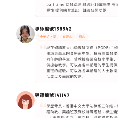
part time 幼教助理 教過2-16歲
彈性 提供練習筆記，課後任問功課
導師編號
138542
*全英語上堂
有愛心
細心
現在修讀教大小學教師文憑（PGDE)
龍塘東華三院黃笏南中學，擁有豐富教學
同年齡的學生，曾教授各區名校小學生、
供操卷教學。可以為各年齡層的學生提供
畫班的經驗。可以為各年齡層的人士教授
品集以及面試的攻略。
導師編號
141147
學歷背景 - 香港中文大學法律系三年級 - 畢
程助教、興趣班及到校輔導經驗 - 學生
- 主要教授 中文、英文科，能夠補底及拔尖 學