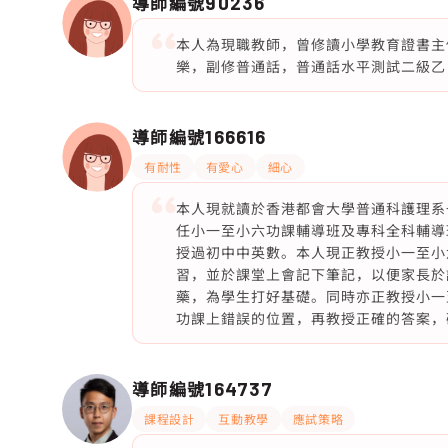
導師編號
90236
本人為現職教師，曾修讀小學教育證書主
樂，副修普通話，普通話水平測試二級乙
導師編號
166616
有耐性
有愛心
細心
本人現就讀於香港都會大學普通科護理系一
任小一至小六功課輔導班及專科全科輔導
授過初中中英數。本人現正教授小一至小
習，並於課堂上會記下筆記，以便家長於
藥，為學生打好基礎。同時亦正教授小一
功課上錯誤的位置，再教授正確的答案，
導師編號
164737
課程設計
互動教學
應試策略