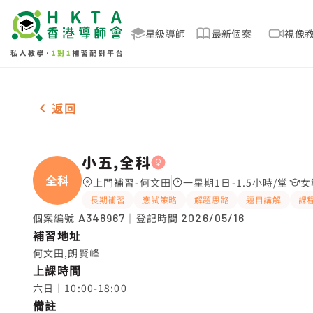
星級導師
最新個案
視像
女-1名 小五,全科，何文田 補習推介
返回
小五,全科
全科
上門補習-何文田
一星期1日-1.5小時/堂
女
長期補習
應試策略
解題思路
題目講解
課
個案編號
A348967
｜登記時間
2026/05/16
補習地址
何文田,朗賢峰
上課時間
六日｜10:00-18:00
備註