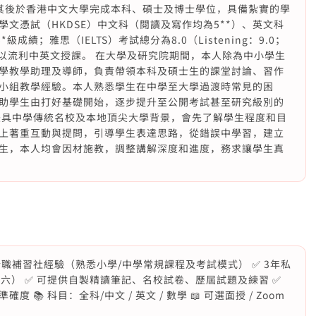
，其後於香港中文大學完成本科、碩士及博士學位，具備紮實的學
文憑試（HKDSE）中文科（閱讀及寫作均為5**）、英文科
成績；雅思（IELTS）考試總分為8.0（Listening：9.0；
.5），能以流利中英文授課。 在大學及研究院期間，本人除為中小學生
學教學助理及導師，負責帶領本科及碩士生的課堂討論、習作
小組教學經驗。本人熟悉學生在中學至大學過渡時常見的困
助學生由打好基礎開始，逐步提升至公開考試甚至研究級別的
兼具中學傳統名校及本地頂尖大學背景，會先了解學生程度和目
上著重互動與提問，引導學生表達思路，從錯誤中學習，建立
生，本人均會因材施教，調整講解深度和進度，務求讓學生真
.5年全職補習社經驗（熟悉小學/中學常規課程及考試模式） ✅ 3年私
六） ✅ 可提供自製精讀筆記、名校試卷、歷屆試題及練習 ✅
 科目：全科/中文 / 英文 / 數學 📖 可選面授 / Zoom