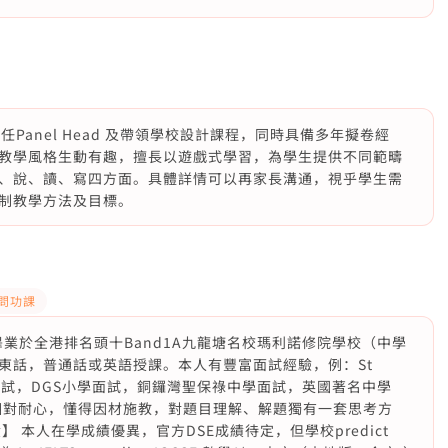
Panel Head 及帶領學校設計課程，同時具備多年擬卷經
教學風格生動有趣，擅長以遊戲式學習，為學生提供不同範疇
、說、讀、寫四方面。具體詳情可以再家長溝通，視乎學生需
訂制教學方法及目標。
P問功課
畢業於全港排名頭十Band1A九龍塘名校瑪利諾修院學校（中學
東話，普通話或英語授課。本人有豐富面試經驗，例：St
小學面試，DGS小學面試，銅鑼灣聖保祿中學面試，英國著名中學
本人相對耐心，懂得因材施教，對題目理解、解題獨有一套思考方
 本人在學成績優異，官方DSE成績待定，但學校predict