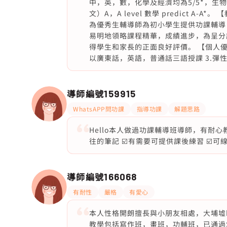
中，英，數，化學及經濟均為5/5*，生物為4。I
文）A，A level 數學 predict 
為優秀生輔導師為初小學生提供功課輔導
易明地領略課程精華，成績進步，為呈分
得學生和家長的正面良好評價。 【個人優勢
以廣東話，英語，普通話三語授課 3.彈
導師編號
159915
WhatsAPP問功課
指導功課
解題思路
Hello本人做過功課輔導班導師，有耐心
往的筆記 ☑️有需要可提供課後練習 ☑️可
導師編號
166068
有耐性
嚴格
有愛心
本人性格開朗擅長與小朋友相處，大埔墟b
教學包括寫作班，畫班，功輔班，已通過S