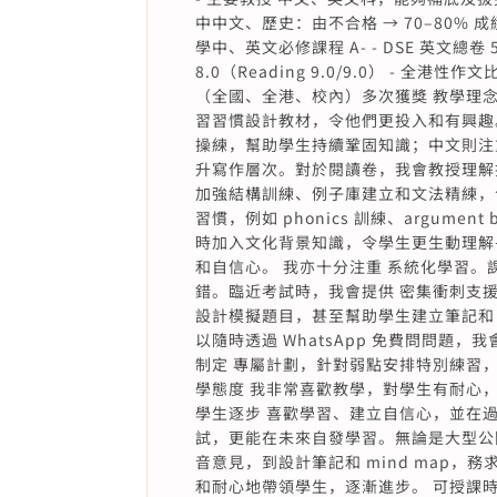
中中文、歷史：由不合格 → 70–80% 成績
學中、英文必修課程 A- - DSE 英文總卷 5，卷
8.0（Reading 9.0/9.0） - 全
（全國、全港、校內）多次獲獎 教學理念
習習慣設計教材，令他們更投入和有興趣。
操練，幫助學生持續鞏固知識；中文則注
升寫作層次。對於閱讀卷，我會教授理解
加強結構訓練、例子庫建立和文法精練，
習慣，例如 phonics 訓練、argume
時加入文化背景知識，令學生更生動理解
和自信心。 我亦十分注重 系統化學習
錯。臨近考試時，我會提供 密集衝刺支援，包
設計模擬題目，甚至幫助學生建立筆記和 
以隨時透過 WhatsApp 免費問問題
制定 專屬計劃，針對弱點安排特別練習
學態度 我非常喜歡教學，對學生有耐心
學生逐步 喜歡學習、建立自信心，並在
試，更能在未來自發學習。無論是大型公
音意見，到設計筆記和 mind map
和耐心地帶領學生，逐漸進步。 可授課時間 