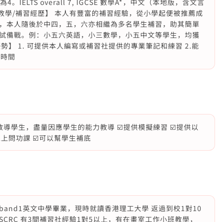
ELTS overall 7, IGCSE 數學A*，中文（本地版，含文言
A-A*。 【教學/補習經歷】 本人有豐富的補習經驗，從小學起便被推薦成
，本人隨後於中四，五，六亦相繼為多名學生補習，助其簡單
試備戰。例：小五六英語，小三數學，小五中文等學生，均獲
】 1. 可提供本人編寫或補習社提供的專業筆記和練習 2.能
性時間
教導學生，盡量因應學生的能力教導 ☑️提供模擬練習 ☑️提供以
線上問功課 ☑️可以幫學生補底
and1英文中學畢業，現時就讀香港理工大學 返過到校1對10
CRC 有3間補習社經驗1對5以上，有在畫室工作小班教學，