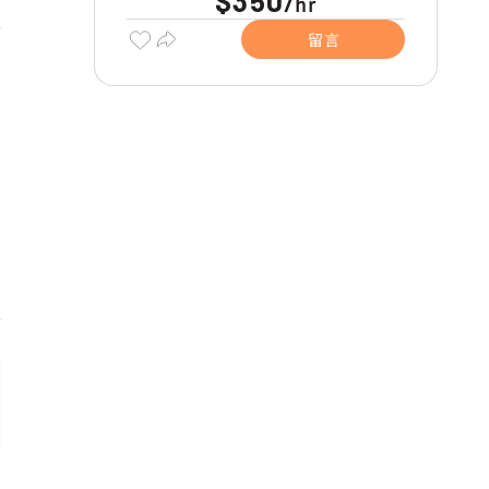
$350
hr
/
留言