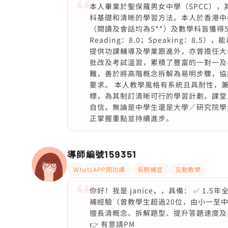
本人畢業於聖保羅男女中學（SPCC）
科基礎和清晰的學習方法。本人於香港中學
（閱讀及會話均為5**）及數學科皆獲得5*級
Reading：8.0；Speaking：8
提供功課輔導及學業跟進外，亦曾擔任大
批改及考試溫習，累積了豐富的一對一及
難，善於將高階概念拆解為易明步驟，協
要求。 本人教學風格有系統且具耐性，
標，為其制訂清晰可行的學習計劃。課堂
自信。無論是中學生還是大學／研究院學
正掌握重點並持續進步。
導師編號
159351
WhatsAPP問功課
長期補習
互動教學
你好！我是 janice，，具備： ✅ 1
補經驗（曾教學生超過20位，由小一至中
擅長清概念、拆解題型、提升答題速度及準確度 
👉 有意請PM