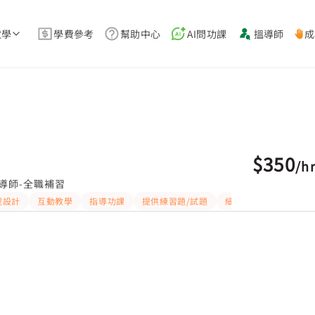
教學
學費參考
幫助中心
AI問功課
搵導師
成
$350
/
h
導師-全職補習
程設計
互動教學
指導功課
提供練習題/試題
細心
有愛心
有