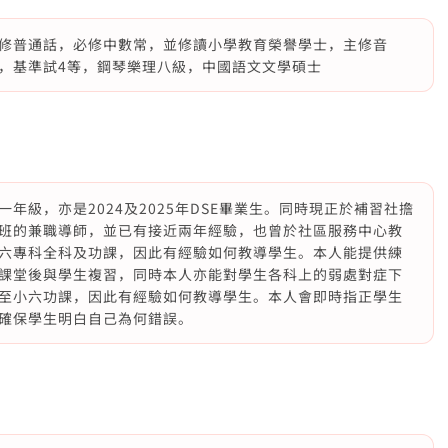
修普通話，必修中數常，並修讀小學教育榮譽學士，主修音
，基準試4等，鋼琴樂理八級，中國語文文學碩士
年級，亦是2024及2025年DSE畢業生。同時現正於補習社擔
班的兼職導師，並已有接近兩年經驗，也曾於社區服務中心教
六專科全科及功課，因此有經驗如何教導學生。本人能提供練
課堂後與學生複習，同時本人亦能對學生各科上的弱處對症下
至小六功課，因此有經驗如何教導學生。本人會即時指正學生
確保學生明白自己為何錯誤。