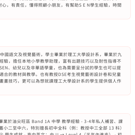
學生 有耐心，有責任，懂得照顧小朋友，有幫助S E N學生經驗，時間
主修中國語文及視覺藝術，學士畢業於理工大學設計系，畢業於九
經驗，擔任本地小學教學助理，富有出題技巧以及耐性指導不
SEN、幼兒以及非華語學童，也為需要呈分試的學生也可以提
適合的教材與教學。也有教授DSE考生視覺藝術設計卷和兒童
畫畫技巧，更可以為想就讀理工大學設計系的學生提供個人作
業於油尖旺區 Band 1A 中學 教學經驗 - 3-4年私人補習、課
涵蓋小二至中六，特別擅長初中全科（例：教授中三全部 13 科）
生成就 - 高中英文：由 U → Level 4（半年內進步） - 初