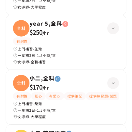
一星期2日-1.5小時/堂
女導師-大學程度
year 5,全科
全科
$250
/
hr
有耐性
上門補習-荃灣
一星期3日-1.5小時/堂
女導師-全職補習
小二,全科
全科
$170
/
hr
有耐性
細心
有愛心
提供筆記
提供練習題/試題
指導
上門補習-柴灣
一星期2日-1.5小時/堂
女導師-大學程度