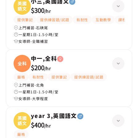
小三,英國語文
英國
語文
$300
/
hr
提供筆記
提供練習題/試題
有耐性
互動教學
課程設計
上門補習-石硤尾
一星期1日-1.5小時/堂
女導師-全職補習
中一,全科
全科
$200
/
hr
嚴格
有耐性
提供筆記
提供練習題/試題
上門補習-北角
一星期1日-1.5小時/堂
女導師-大學程度
year 3,英國語文
英國
語文
$400
/
hr
嚴格