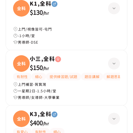
K1,全科
全科
$130
/
hr
上門/視像皆可-屯門
-1小時/堂
男導師-DSE
小三,全科
全科
$150
/
hr
有耐性
細心
提供練習題/試題
題目講解
解題思路
上門補習-筲箕灣
一星期2日-1.5小時/堂
男導師/女導師-大學畢業
K3,全科
全科
$400
/
hr
有愛心
有耐性
細心