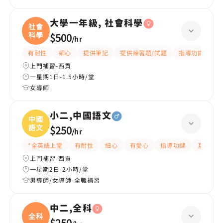
大學一年級, 社會科學
社會
科學
$500
/
hr
有耐性
細心
提供筆記
提供練習題/試題
指導功課
互
上門補習-西貢
一星期1日-1.5小時/堂
女導師
小二,中國語文
中國
語文
$250
/
hr
*全英語上堂
有耐性
細心
有愛心
指導功課
互動教學
上門補習-西貢
一星期2日-2小時/堂
男導師/女導師-全職補習
中二,全科
全科
$250