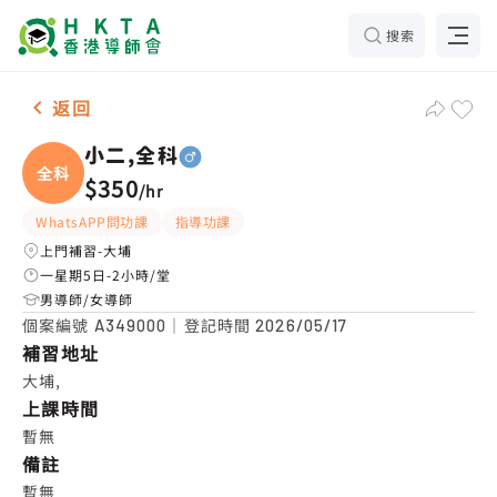
搜索
男-1名 小二,全科，大埔 補習推介
返回
小二,全科
全科
$350
/
hr
WhatsAPP問功課
指導功課
上門補習-大埔
一星期5日-2小時/堂
男導師/女導師
個案編號
｜登記時間
A349000
2026/05/17
補習地址
大埔,
上課時間
暫無
備註
暫無