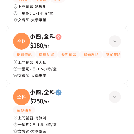
上門補習-跑馬地
一星期3日-1小時/堂
女導師-大學畢業
小四,全科
全科
$180
/
hr
提供筆記
指導功課
長期補習
解題思路
應試策略
提
上門補習-黃大仙
一星期2日-1.5小時/堂
女導師-大學畢業
小四,全科
全科
$250
/
hr
長期補習
上門補習-筲箕灣
一星期2日-1.5小時/堂
女導師-大學畢業