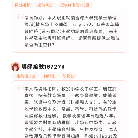
長期補習
提供筆記
提供練習題/試題
家長你好，本人現正就讀香港大學雙學士學位
課程(教育學士及理學士)，year2，有著兩年補
習經驗 (過去職務:中學功課輔導班導師， 高中
數學及生物專科班導師)。 請問您所提供之職位
是否仍正空缺?
導師編號
167273
*全英語上堂
有耐性
有愛心
本人為現職老師，教授小學及中學生。居住於
青衣。持有教育學位，一級榮譽畢業，成績優
異。修讀中文及常識（科學和人文）。有於本
地學校教授中文、常識、科學、科技科的教學
及編寫教材經驗。 教學及補習年資超過八年。
曾補習之對象有幼稚園、小學及中學生。可教
小學全科、中學綜合科學、生物及經濟。 本人
為教師及具教學背景與知識，熟知syllabus及