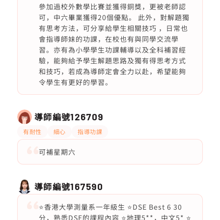
參加過校外數學比賽並獲得銅獎，更被老師認
可，中六畢業獲得20個優點。 此外，對解題獨
有思考方法，可分享給學生相關技巧 ，日常也
會指導師妹的功課，在校也有與同學交流學
習。亦有為小學學生功課輔導以及全科補習經
驗，能夠給予學生解題思路及獨有得思考方式
和技巧，若成為導師定會全力以赴，希望能夠
令學生有更好的學習。
導師編號
126709
有耐性
細心
指導功課
可補星期六
導師編號
167590
⭐️香港大學測量系一年級生 ⭐️DSE Best 6 30
分，熟悉DSE的課程內容 ⭐️地理5**，中文5* ⭐️