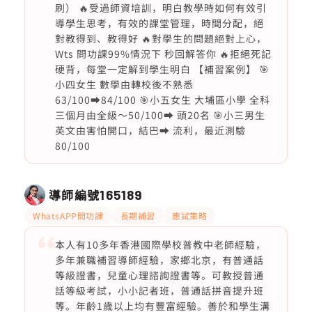
刷） 🔥受過師資培訓，明白教學時如何有效引
導學生思考，有效的課堂管理，時間分配，絕
對教得到、教得好 🔥對學生的問題絕對上心，
Wts 問功課99%情況下 秒回解答你 🔥拒絕死記
硬背，每堂一定解到學生明白 【補習案例】 🎯
小四女生 數學由轉校後不熟悉
63/100➡️84/100 🎯小五女生 大埔區小學 全科
三個月由全級～50/100➡️ 頭20名 🎯小三男生
英文由害怕開口，結巴➡️ 流利，最近測驗
80/100
導師編號
165189
WhatsAPP問功課
長期補習
應試策略
本人有10多年香港國際學校普教中老師經驗，
多年兼職補習導師經驗，家鄉北京，有普通話
等級證書，兒童心理諮詢證書等。可教授普通
話等級考試，小小記者班，普通話拼音提升班
等。年齡1歲以上均有豐富經驗。善於和學生溝