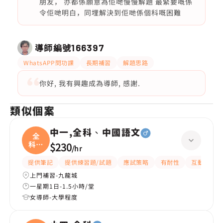
朋友， 亦都係願意為佢哋慢慢解題 最緊要嘅係
令佢哋明白，同埋解決到佢哋係個科嘅困難
導師編號
166397
WhatsAPP問功課
長期補習
解題思路
你好, 我有興趣成為導師, 感謝.
類似個案
中一,全科、中國語文
全
科、
$230
/
hr
中國
提供筆記
提供練習題/試題
應試策略
有耐性
互動教學
上門補習-九龍城
一星期1日-1.5小時/堂
女導師-大學程度