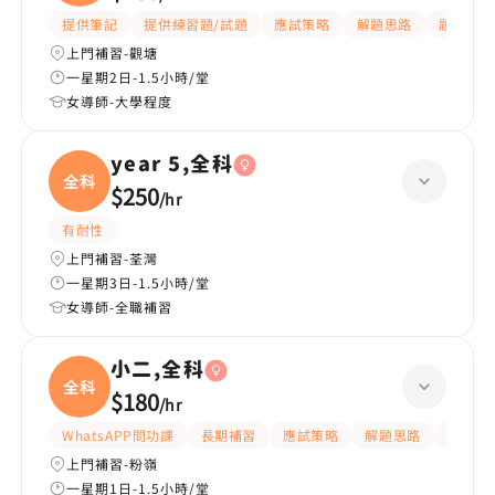
提供筆記
提供練習題/試題
應試策略
解題思路
題目講解
上門補習-觀塘
一星期2日-1.5小時/堂
女導師-大學程度
year 5,全科
全科
$250
/
hr
有耐性
上門補習-荃灣
一星期3日-1.5小時/堂
女導師-全職補習
小二,全科
全科
$180
/
hr
WhatsAPP問功課
長期補習
應試策略
解題思路
題目講
上門補習-粉嶺
一星期1日-1.5小時/堂