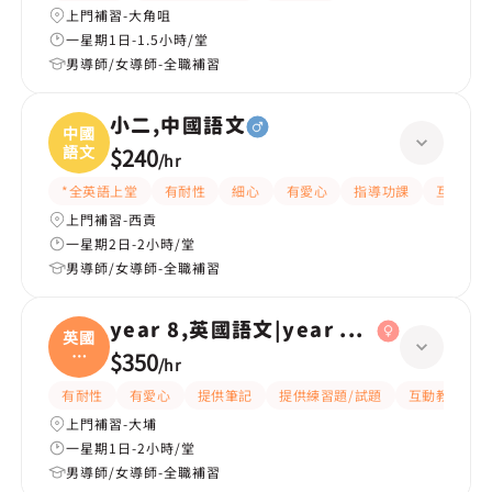
上門補習-大角咀
一星期1日-1.5小時/堂
男導師/女導師-全職補習
小二,中國語文
中國
語文
$240
/
hr
*全英語上堂
有耐性
細心
有愛心
指導功課
互動教學
上門補習-西貢
一星期2日-2小時/堂
男導師/女導師-全職補習
year 8,英國語文|year 6,英國語文
英國
語
$350
/
hr
文|
有耐性
有愛心
提供筆記
提供練習題/試題
互動教學
上門補習-大埔
一星期1日-2小時/堂
男導師/女導師-全職補習