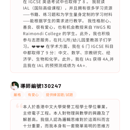
在 IGCSE 英语考试中也取得了 8 。 我就读
IAL（国际高级课程），并且拥有很多学习资源
——书籍、练习题和为学生量身定制的学习材料
——能根据学生的需求进行教学。 我性格耐心、
善良、很有爱心，也有机会教授来自 YWGS 和
Raimondi College 的学生。此外，我也积极
参与志愿服务，在托儿所/幼儿园里教孩子们学
习。❤️❤️❤️ 在学术方面，我在 6 门 IGCSE 科目
中都取得了 9 分：中文、数学、宗教研究、经
济学、生物和化学。此外，我在 IAs 获得 4A,并
且我在 IAL 的预预测成绩为 4A⭐️.
導師編號
130247
嚴格
有愛心
提供練習題/試題
本人於香港中文大學榮譽工程學士學位畢業，
主修電子工程。本人對物理與數學的興趣及了
解甚高。我個人認為邏輯思維對於這兩科而言
十分重要，而我本身有一套簡單易明的思維方