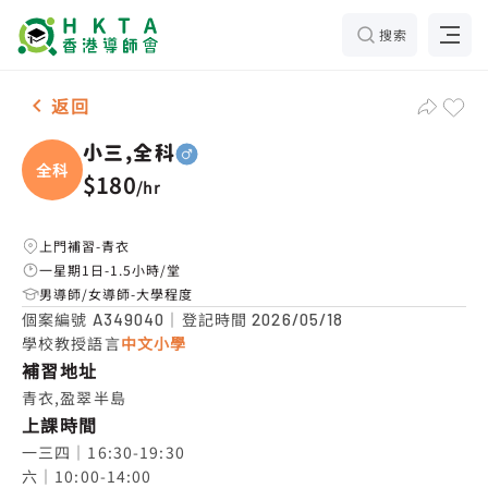
搜索
男-1名 小三,全科，青衣 補習推介
返回
小三,全科
全科
$180
/
hr
上門補習-青衣
一星期1日-1.5小時/堂
男導師/女導師-大學程度
個案編號
｜登記時間
A349040
2026/05/18
學校教授語言
中文小學
補習地址
青衣,盈翠半島
上課時間
一三四｜16:30-19:30

六｜10:00-14:00