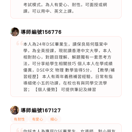
考試模式。為人有愛心、耐性。可面授或網
課。可以用中、英文上課。
導師編號
156776
本人為24年DSE畢業生，讀保良局何蔭棠中
學，為全英授課，現就讀香港中文大學，本人
相對耐心，對題目理解、解題獨有一套思考方
法，可分享給學生相關技巧 個人本人在學成績
優異，DSE中文 物理 數學皆得5分， 【教學/補
習經歷】 本人有兩年義務補習經驗，日常有指
導細佬小五的功課，在校也有與同學交流學
習； 【個人優勢】 可提供筆記及練習
導師編號
167127
有耐性
有愛心
細心
你好本人為應屆DSE畢業生。女導師，對小朋友