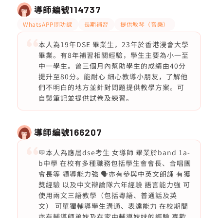
導師編號
114737
WhatsAPP問功課
長期補習
提供教琴（音樂）
本人為19年DSE 畢業生，23年於香港浸會大學
畢業。有8年補習相關經驗，學生主要為小一至
中一學生。曾三個月內幫助學生的成績由40分
提升至80分。能耐心 細心教導小朋友，了解他
們不明白的地方並針對問題提供教學方案。可
自製筆記並提供試卷及練習。
導師編號
166207
💬本人為應屆dse考生 女導師 畢業於band 1a-
b中學 在校有多種職務包括學生會會長、合唱團
會長等 領導能力強 🗣️亦有參與中英文朗誦 有獲
獎經驗 以及中文辯論隊六年經驗 語言能力強 可
使用兩文三語教學（包括粵語、普通話及英
文） 可單獨輔導學生溝通、表達能力 在校期間
亦有輔導師弟妹及在家中輔導妹妹的經驗 喜歡