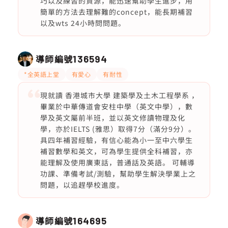
巧以及練習的資源，能迅速幫助學生進步，用
簡單的方法去理解難的concept，能長期補習
以及wts 24小時問問題。
導師編號
136594
*全英語上堂
有愛心
有耐性
現就讀 香港城市大學 建築學及土木工程學系 ，
畢業於中華傳道會安柱中學（英文中學），數
學及英文屬前半班，並以英文修讀物理及化
學，亦於IELTS (雅思）取得7分（滿分9分）。
具四年補習經驗，有信心能為小一至中六學生
補習數學和英文，可為學生提供全科補習，亦
能理解及使用廣東話，普通話及英語。 可輔導
功課、準備考試/測驗，幫助學生解決學業上之
問題，以追趕學校進度。
導師編號
164695