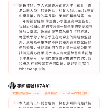
家長你好，本人就讀香港都會大學（前身：香
港公開大學）的護理系，於黃大仙band1c英文
中學畢業，我的專長是中英學和科學科等，有
一年的補習經驗,學生由小學生至高中生皆有，
我耐心和細心,能夠按照每一位學生的需要和特
質加以指導。教學由淺至深為學生打好根基，
每堂教學除了解答學生在功課上的問題和温習
外，還會為學生準備不同的額外練習以鞏固他
們的知識，好能讓他們在面對呈分試或公開考
試時更得心應手 另外本人有大量練習和筆記給
予學生參考，令他們更容易掌握書本內的知識
和概念 在課後如有任何問題，歡迎家長/學生
WhatsApp 查詢
導師編號
167441
*提供教結他ukulele
長期補習
WhatsAPP問功課
本人擁有三年補習經驗，擁有多項獨有應試技