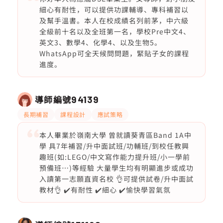
細心有耐性，可以提供功課輔導、專科補習以
及幫手溫書。本人在校成績名列前茅，中六級
全級前十名以及全班第一名，學校Pre中文4、
英文3、數學4、化學4、以及生物5。
WhatsApp可全天候問問題，緊貼子女的課程
進度。
導師編號
94139
長期補習
課程設計
應試策略
本人畢業於嶺南大學 曾就讀葵青區Band 1A中
學 具7年補習/升中面試班/功輔班/到校任教興
趣班(如:LEGO/中文寫作能力提升班/小一學前
預備班…)等經驗 大量學生均有明顯進步或成功
入讀第一志願直資名校 👌可提供試卷/升中面試
教材👌 ✔️有耐性 ✔️細心 ✔️愉快學習氣氛