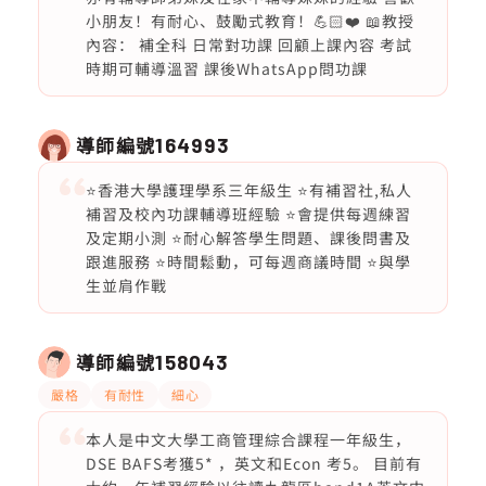
小朋友！有耐心、鼓勵式教育！💪🏻❤️ 📖教授
內容： 補全科 日常對功課 回顧上課內容 考試
時期可輔導溫習 課後WhatsApp問功課
導師編號
164993
⭐️香港大學護理學系三年級生 ⭐️有補習社,私人
補習及校內功課輔導班經驗 ⭐️會提供每週練習
及定期小測 ⭐️耐心解答學生問題、課後問書及
跟進服務 ⭐️時間鬆動，可每週商議時間 ⭐️與學
生並肩作戰
導師編號
158043
嚴格
有耐性
細心
本人是中文大學工商管理綜合課程一年級生，
DSE BAFS考獲5* ，英文和Econ 考5。 目前有