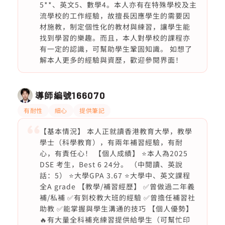
5**、英文5、數學4。本人亦有在特殊學校及主
流學校的工作經驗，故擅長因應學生的需要因
材施教，制定個性化的教材與練習，讓學生能
找到學習的樂趣。而且，本人對學校的課程亦
有一定的認識，可幫助學生鞏固知識。 如想了
解本人更多的經驗與資歷，歡迎參閱界面！
導師編號
166070
有耐性
細心
提供筆記
【基本情況】 本人正就讀香港教育大學，教學
學士（科學教育），有兩年補習經驗，有耐
心，有責任心！ 【個人成績】 ⭐️本人為2025
DSE 考生，Best 6 24分。 （中閱讀、英說
話：5） ⭐️大學GPA 3.67 ⭐️大學中、英文課程
全A grade 【教學/補習經歷】 ✅曾做過二年義
補/私補 ✅有到校教大班的經驗 ✅曾擔任補習社
助教 ✅能掌握與學生溝通的技巧 【個人優勢】
🔥有大量全科補充練習提供給學生（可幫忙印