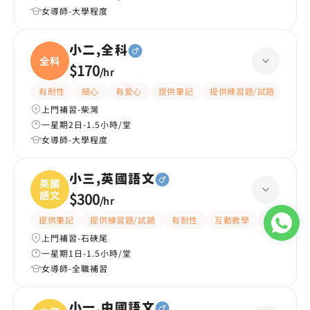
女導師-大學程度
小二,全科
全科
$170
/
hr
有耐性
細心
有愛心
提供筆記
提供練習題/試題
指導
上門補習-柴灣
一星期2日-1.5小時/堂
女導師-大學程度
小三,英國語文
英國
語文
$300
/
hr
提供筆記
提供練習題/試題
有耐性
互動教學
課程設計
上門補習-石硤尾
一星期1日-1.5小時/堂
女導師-全職補習
小一,中國語文