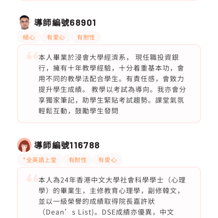
導師編號
68901
細心
有愛心
有耐性
本人畢業於浸會大學經濟系， 現任職投資銀
行，擁有十年教學經驗，十分着重基本功，會
用不同的教學法配合學生。有責任感，會致力
提升學生成績。 教學以考試為導向。我亦會分
享獨家筆記，助學生緊貼考試趨勢。課堂氣氛
輕鬆互動，鼓勵學生發問
導師編號
116788
*全英語上堂
有耐性
有愛心
本人為24年香港中文大學社會科學學士（心理
學）的畢業生，主修教育心理學，副修韓文，
並以一級榮譽的成績取得院長嘉許狀
（Dean’s List)。DSE成績亦優異，中文