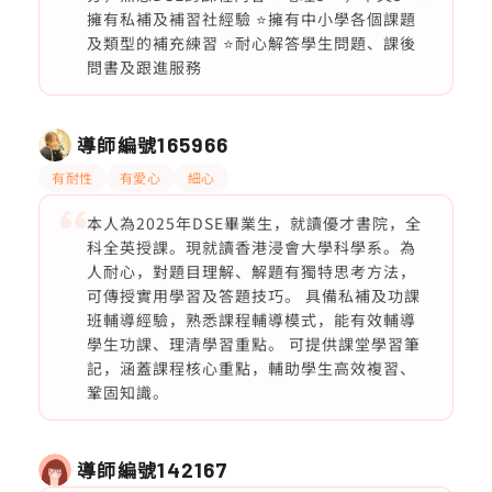
擁有私補及補習社經驗 ⭐️擁有中小學各個課題
及類型的補充練習 ⭐️耐心解答學生問題、課後
問書及跟進服務
導師編號
165966
有耐性
有愛心
細心
本人為2025年DSE畢業生，就讀優才書院，全
科全英授課。現就讀香港浸會大學科學系。為
人耐心，對題目理解、解題有獨特思考方法，
可傳授實用學習及答題技巧。 具備私補及功課
班輔導經驗，熟悉課程輔導模式，能有效輔導
學生功課、理清學習重點。 可提供課堂學習筆
記，涵蓋課程核心重點，輔助學生高效複習、
鞏固知識。
導師編號
142167