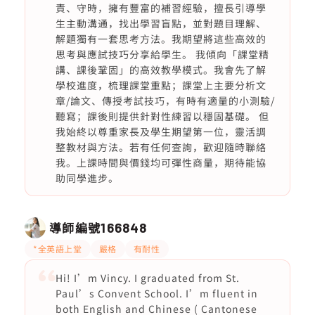
責、守時，擁有豐富的補習經驗，擅長引導學
生主動溝通，找出學習盲點，並對題目理解、
解題獨有一套思考方法。我期望將這些高效的
思考與應試技巧分享給學生。 我傾向「課堂精
講、課後鞏固」的高效教學模式。我會先了解
學校進度，梳理課堂重點；課堂上主要分析文
章/論文、傳授考試技巧，有時有適量的小測驗/
聽寫；課後則提供針對性練習以穩固基礎。 但
我始終以尊重家長及學生期望第一位，靈活調
整教材與方法。若有任何查詢，歡迎隨時聯絡
我。上課時間與價錢均可彈性商量，期待能協
助同學進步。
導師編號
166848
*全英語上堂
嚴格
有耐性
Hi! I’m Vincy. I graduated from St.
Paul’s Convent School. I’m fluent in
both English and Chinese ( Cantonese