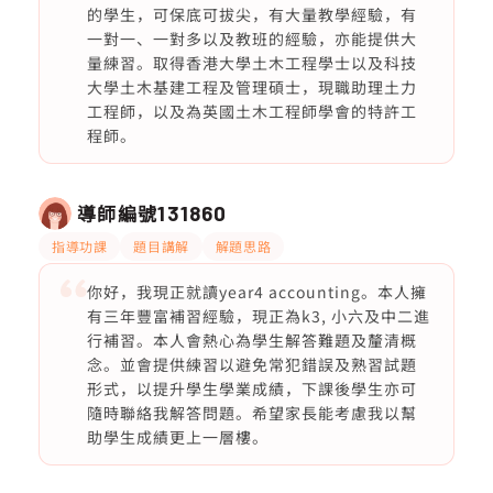
的學生，可保底可拔尖，有大量教學經驗，有
一對一、一對多以及教班的經驗，亦能提供大
量練習。取得香港大學土木工程學士以及科技
大學土木基建工程及管理碩士，現職助理土力
工程師，以及為英國土木工程師學會的特許工
程師。
導師編號
131860
指導功課
題目講解
解題思路
你好，我現正就讀year4 accounting。本人擁
有三年豐富補習經驗，現正為k3, 小六及中二進
行補習。本人會熱心為學生解答難題及釐清概
念。並會提供練習以避免常犯錯誤及熟習試題
形式，以提升學生學業成績，下課後學生亦可
隨時聯絡我解答問題。希望家長能考慮我以幫
助學生成績更上一層樓。