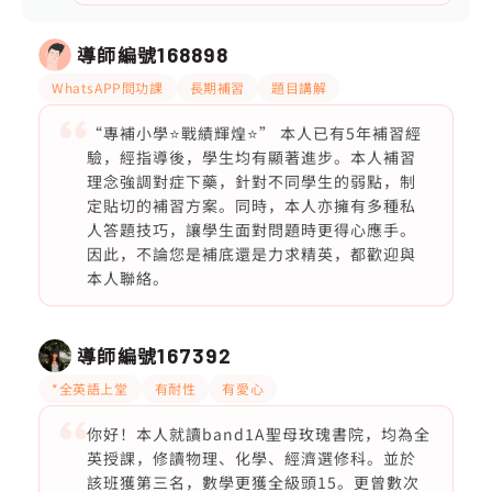
導師編號
168898
WhatsAPP問功課
長期補習
題目講解
“專補小學⭐️戰績輝煌⭐️” 本人已有5年補習經
驗，經指導後，學生均有顯著進步。本人補習
理念強調對症下藥，針對不同學生的弱點，制
定貼切的補習方案。同時，本人亦擁有多種私
人答題技巧，讓學生面對問題時更得心應手。
因此，不論您是補底還是力求精英，都歡迎與
本人聯絡。
導師編號
167392
*全英語上堂
有耐性
有愛心
你好！本人就讀band1A聖母玫瑰書院，均為全
英授課，修讀物理、化學、經濟選修科。並於
該班獲第三名，數學更獲全級頭15。更曾數次