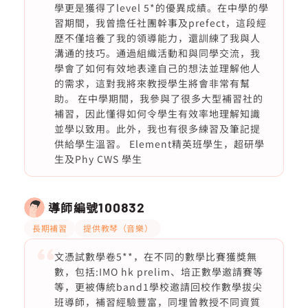
學更是獲得了level 5*的優異成績。在中學的學
習期間，我曾擔任社團幹事及prefect，這段經
歷不僅培養了我的領導能力，還訓練了我與人
溝通的技巧。通過組織活動和與同學交流，我
學會了如何有效地表達自己的想法並理解他人
的需求，這對我將來教授學生將會非常有幫
助。 在中學期間，我參與了很多大型補習社的
補習，因此懂得如何令學生有效率地理解知識
並學以致用。此外，我也有很多練習及筆記提
供給學生溫習。 Element精英班學生，超研學
生及Phy CWS 學生
導師編號
100832
長期補習
提供教琴（音樂）
文憑試數學卷5**，在不同的數學比賽獲獎無
數，包括:IMO hk prelim、培正數學邀請賽等
等，更被傳統band1學校邀請回校作數學拔尖
班導師，補習經驗豐富，同埋曾教授不同資質