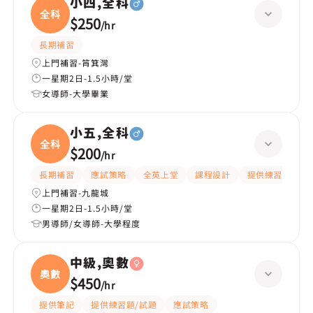
小四,全科
全科
$250
/
hr
長期補習
上門補習-筲箕灣
一星期2日-1.5小時/堂
女導師-大學畢業
小五,全科
全科
$200
/
hr
長期補習
應試策略
全英上堂
課程設計
提供練習題/試題
上門補習-九龍城
一星期2日-1.5小時/堂
男導師/女導師-大學程度
中級,奧數
奧數
$450
/
hr
提供筆記
提供練習題/試題
應試策略