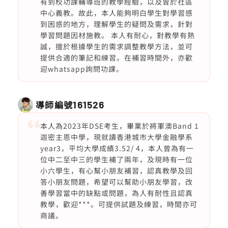
有到校功課輔導班的教學經驗，以及曾於社區
中心義教。故此，本人能夠明白學生對學習感
到困惑的地方，理解學生的疑問及需求，針對
學習問題因材施教。 本人有耐心，對教學有熱
誠，擅於根據學生的需求調整教學方法，並可
提供合適的筆記和練習。在補習時間外，亦歡
迎whatsapp詢問功課。
導師編號
161526
本人為2023年DSE考生，畢業於將軍澳Band 1
迦密主恩中學，現就讀香港城市大學金融學系
year3，平均大學成績3.52/ 4，本人曾為有一
位中二至中三的學生補了兩年，及現時有一位
小六學生，有心幫小朋友補習，認真教學及回
答小朋友問題，希望可以幫助小朋友學習，改
善學習當中的缺點或問題，為人有耐性且認真
教學，歡迎***。可提供試題及練習，時間亦可
商議。