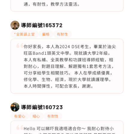
通，有耐性，教學方法靈活。
導師編號
165372
*全英語上堂
嚴格
有耐性
你好家長，本人為2024 DSE考生，畢業於油尖
旺區Band1頭英文中學。現就讀大學2年級。
本人有私補、全英教學和功課班導師經驗，相
對耐心，對題目理解、解題獨有1套思考方法，
可分享給學生相關技巧。 本人在學成績優異，
修化學、生物、經濟，現於大學就讀護理學。
本人時間彈性，可配合家長，謝謝。
導師編號
160723
有愛心
細心
有耐性
Hello 可以睇吓我適唔適合你～ 我耐心對待小