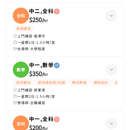
中二,全科
全科
$250
/
hr
長期補習
上門補習-香港仔
一星期1日-1.5小時/堂
女導師-大學程度
中一,數學
數學
$350
/
hr
提供筆記
提供練習題/試題
應試策略
課程設計
題目講解
上門補習-將軍澳
一星期2日-1.5小時/堂
男導師-全職補習
中一,全科
全科
$200
/
hr