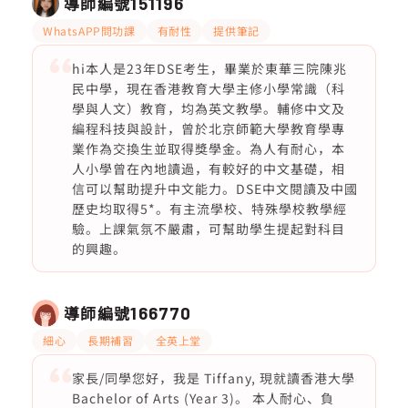
導師編號
151196
WhatsAPP問功課
有耐性
提供筆記
hi本人是23年DSE考生，畢業於東華三院陳兆
民中學，現在香港教育大學主修小學常識（科
學與人文）教育，均為英文教學。輔修中文及
編程科技與設計，曾於北京師範大學教育學專
業作為交換生並取得獎學金。為人有耐心，本
人小學曾在內地讀過，有較好的中文基礎，相
信可以幫助提升中文能力。DSE中文閱讀及中國
歷史均取得5*。有主流學校、特殊學校教學經
驗。上課氣氛不嚴肅，可幫助學生提起對科目
的興趣。
導師編號
166770
細心
長期補習
全英上堂
家長/同學您好，我是 Tiffany, 現就讀香港大學
Bachelor of Arts (Year 3)。 本人耐心、負