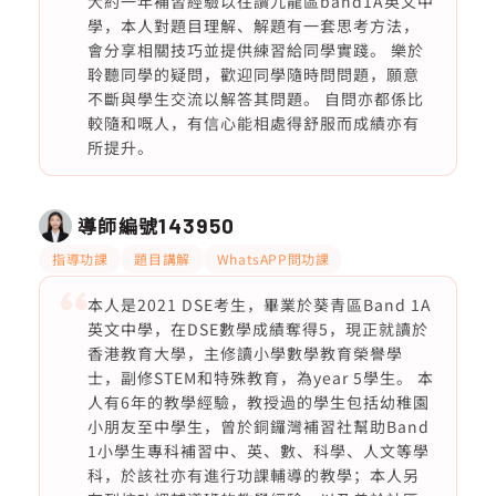
大約一年補習經驗以往讀九龍區band1A英文中
學，本人對題目理解、解題有一套思考方法，
會分享相關技巧並提供練習給同學實踐。 樂於
聆聽同學的疑問，歡迎同學隨時問問題，願意
不斷與學生交流以解答其問題。 自問亦都係比
較隨和嘅人，有信心能相處得舒服而成績亦有
所提升。
導師編號
143950
指導功課
題目講解
WhatsAPP問功課
本人是2021 DSE考生，畢業於葵青區Band 1A
英文中學，在DSE數學成績奪得5，現正就讀於
香港教育大學，主修讀小學數學教育榮譽學
士，副修STEM和特殊教育，為year 5學生。 本
人有6年的教學經驗，教授過的學生包括幼稚園
小朋友至中學生，曾於銅鑼灣補習社幫助Band
1小學生專科補習中、英、數、科學、人文等學
科，於該社亦有進行功課輔導的教學；本人另