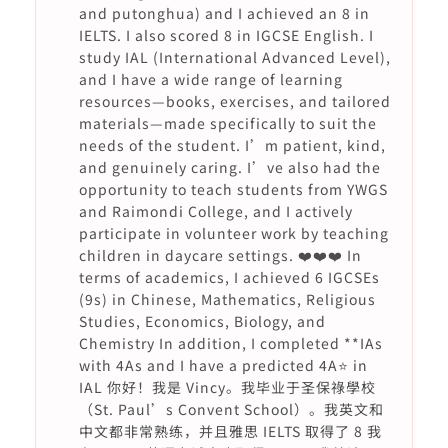
and putonghua) and I achieved an 8 in
IELTS. I also scored 8 in IGCSE English. I
study IAL (International Advanced Level),
and I have a wide range of learning
resources—books, exercises, and tailored
materials—made specifically to suit the
needs of the student. I’m patient, kind,
and genuinely caring. I’ve also had the
opportunity to teach students from YWGS
and Raimondi College, and I actively
participate in volunteer work by teaching
children in daycare settings. ❤️❤️❤️ In
terms of academics, I achieved 6 IGCSEs
(9s) in Chinese, Mathematics, Religious
Studies, Economics, Biology, and
Chemistry In addition, I completed **IAs
with 4As and I have a predicted 4A⭐️ in
IAL 你好！我是 Vincy。我毕业于圣保祿學校
（St. Paul’s Convent School）。我英文和
中文都非常熟练，并且雅思 IELTS 取得了 8 我