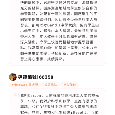
快的環境下，思維得到良好的發展，潛質獲得
充分的發揮，循序漸進地幫助學生解決自身的
學習難題，並配有合適的練習，因應學生的不
同需要提供給他們。因此有不少學生經本人補
習後，都可以考Band 1中學就讀，更有學生由
小學至初中，都是由本人補習，最後順利考進
香港大學。本人教學十分認真和有耐性，講解
深入淺出，令學生快速而輕鬆地掌握學習重
點。我常常關心學生的學習上需要，並全力推
動學生主動求變，積極創新，最後使他們在學
習上得心應手，成績斐然。
導師編號
166358
WhatsAPP問功課
解題思路
應試策略
我叫Carson，目前就讀於香港理工大學的視光
學一年級。我對於科學和數學一直抱有濃厚的
興趣，並在DSE考試中取得了令人滿意的成績：
數學、物理、生物和化學都達到level 5，而化