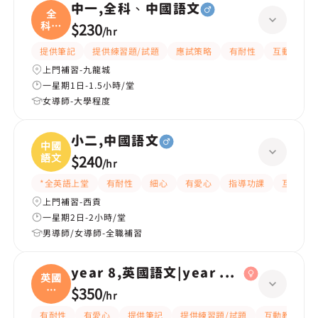
中一,全科、中國語文
全
科、
$230
/
hr
中國
提供筆記
提供練習題/試題
應試策略
有耐性
互動教學
上門補習-九龍城
一星期1日-1.5小時/堂
女導師-大學程度
小二,中國語文
中國
語文
$240
/
hr
*全英語上堂
有耐性
細心
有愛心
指導功課
互動教學
上門補習-西貢
一星期2日-2小時/堂
男導師/女導師-全職補習
year 8,英國語文|year 6,英國語文
英國
語
$350
/
hr
文|
有耐性
有愛心
提供筆記
提供練習題/試題
互動教學