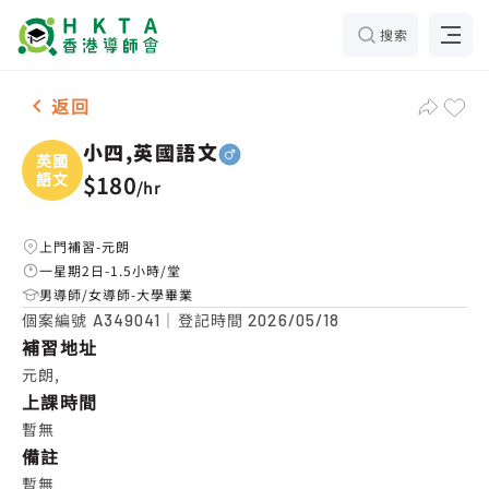
搜索
男-1名 小四,英國語文，元朗 補習推介
返回
小四,英國語文
英國
語文
$180
/
hr
上門補習-元朗
一星期2日-1.5小時/堂
男導師/女導師-大學畢業
個案編號
｜登記時間
A349041
2026/05/18
補習地址
元朗,
上課時間
暫無
備註
暫無