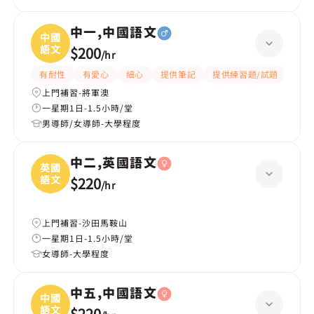
中一,中國語文
中國
語文
$200
/
hr
有耐性
有愛心
細心
提供筆記
提供練習題/試題
題目
上門補習-將軍澳
一星期1日-1.5小時/堂
男導師/女導師-大學程度
中二,英國語文
英國
語文
$220
/
hr
上門補習-沙田馬鞍山
一星期1日-1.5小時/堂
女導師-大學程度
中五,中國語文
中國
語文
$220