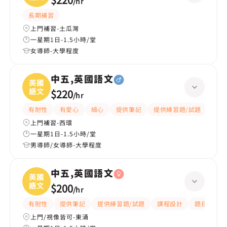
/
hr
長期補習
上門補習-土瓜灣
一星期1日-1.5小時/堂
女導師-大學程度
中五,英國語文
英國
語文
$220
/
hr
有耐性
有愛心
細心
提供筆記
提供練習題/試題
指導
上門補習-西環
一星期1日-1.5小時/堂
男導師/女導師-大學程度
中五,英國語文
英國
語文
$200
/
hr
有耐性
提供筆記
提供練習題/試題
課程設計
題目講解
上門/視像皆可-東涌