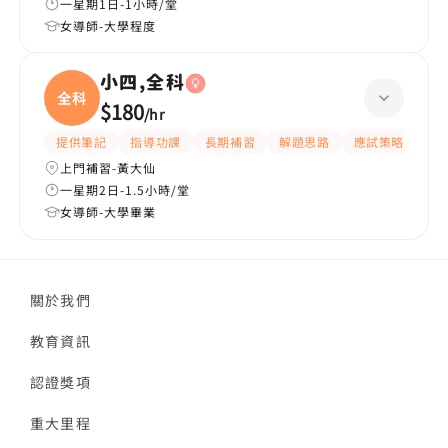
一星期1日-1小時/堂
女導師-大學程度
小四,全科
全科
$180
/
hr
提供筆記
指導功課
長期補習
解題思路
應試策略
提
上門補習-黃大仙
一星期2日-1.5小時/堂
女導師-大學畢業
關於我們
教育資訊
認證獎項
重大里程