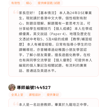
有耐性
細心
提供練習題/試題
家長您好！【基本情況】 本人為24年DSE畢業
生，現就讀於香港中文大學。個性相對有耐
心，對題目理解、解題獨有一套思考方法，可
分享給學生相關技巧 【個人成績】 本人在學成
績優異，英文說話（Paper 4)、地理及歷史在
文憑試中考取5、5及4級的成績 【教學/補習經
歷】 本人有補習經驗，日常有指導小學生的功
課輔導班，亦曾輔導過幼稚園小朋友學習認
字，了解小朋友需要，擅長遊戲化教學，在校
也有與同學交流學習 【個人優勢】 可提供本人
編寫的個人筆記及相關試題，有流利的廣東
話、普通話及英語水平。
導師編號
144527
全英上堂
課程設計
提供筆記
本人是一名註册教師，畢業於九龍培正中學，