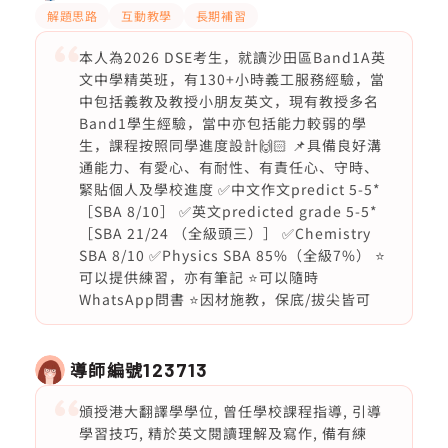
解題思路
互動教學
長期補習
本人為2026 DSE考生，就讀沙田區Band1A英
文中學精英班，有130+小時義工服務經驗，當
中包括義教及教授小朋友英文，現有教授多名
Band1學生經驗，當中亦包括能力較弱的學
生，課程按照同學進度設計🙌🏻 📌具備良好溝
通能力、有愛心、有耐性、有責任心、守時、
緊貼個人及學校進度 ✅中文作文predict 5-5*
［SBA 8/10］ ✅英文predicted grade 5-5*
［SBA 21/24 （全級頭三）］ ✅Chemistry
SBA 8/10 ✅Physics SBA 85%（全級7%） ⭐️
可以提供練習，亦有筆記 ⭐️可以隨時
WhatsApp問書 ⭐️因材施教，保底/拔尖皆可
導師編號
123713
頒授港大翻譯學學位, 曾任學校課程指導, 引導
學習技巧, 精於英文閱讀理解及寫作, 備有練