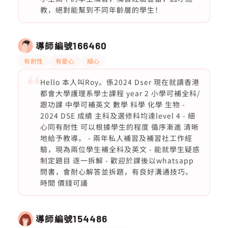
教，絕對能幫到不同年齡層的學生！
導師編號
166460
有耐性
有愛心
細心
Hello 本人叫Roy。係2024 Dser 現在就讀香港
都會大學護理系學士課程 year 2 小學可補全科/
跟功課 中學可補英文 數學 科學 化學 生物 -
2024 DSE 成績 主科及選修科均達level 4 - 細
心同有耐性 可以根據學生的程度 循序漸進 清晰
地給予教導。 - 兩年私人補習及補習社工作經
驗，現為兩位學生補全科及英文 - 能就學生疑惑
制定題目 逐一拆解 - 歡迎於課後以whatsapp
問書，會耐心解答並拆題，有良好溝通技巧。
時間 價錢可議
導師編號
154486