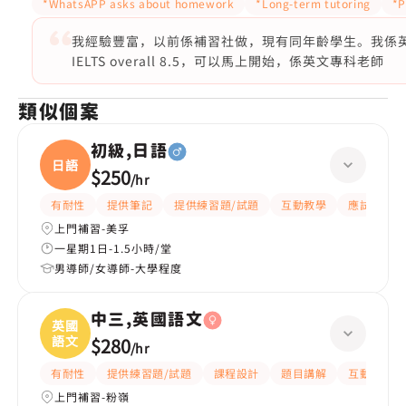
*WhatsAPP asks about homework
*Long-term tutoring
*P
我經驗豐富，以前係補習社做，現有同年齡學生。我係英文
IELTS overall 8.5，可以馬上開始，係英文專科老師
類似個案
初級,日語
日語
$250
/
hr
有耐性
提供筆記
提供練習題/試題
互動教學
應試策略
上門補習-美孚
一星期1日-1.5小時/堂
男導師/女導師-大學程度
中三,英國語文
英國
語文
$280
/
hr
有耐性
提供練習題/試題
課程設計
題目講解
互動教學
上門補習-粉嶺