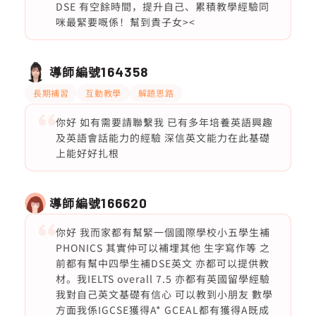
DSE 有空餘時間，提升自己、累積教學經驗同
咪最緊要嘅係！幫到貴子女><
導師編號
164358
長期補習
互動教學
解題思路
你好 如有需要請聯繫我 已有多年培養英語興趣
及英語會話能力的經驗 深信英文能力在此基礎
上能好好扎根
導師編號
166620
你好 我而家都有幫緊一個國際學校小五學生補
PHONICS 其實仲可以補埋其他 生字寫作等 之
前都有幫中四學生補DSE英文 亦都可以提供教
材。我IELTS overall 7.5 亦都有英國留學經驗
我對自己英文基礎有信心 可以教到小朋友 數學
方面我係IGCSE獲得A* GCEAL都有獲得A既成