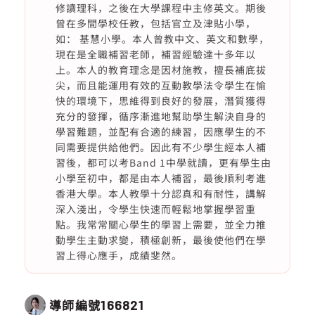
修讀理科，之後在大學課程中主修英文。期後
曾在多間學校任教，包括官立及津貼小學，
如： 基慧小學。本人曾教中文、英文和數學，
現在是全職補習老師，補習經驗達十多年以
上。本人的教育理念是因材施教，擅長補底拔
尖，而且能運用有效的互動教學法令學生在愉
快的環境下，思維得到良好的發展，潛質獲得
充分的發揮，循序漸進地幫助學生解決自身的
學習難題，並配有合適的練習，因應學生的不
同需要提供給他們。因此有不少學生經本人補
習後，都可以考Band 1中學就讀，更有學生由
小學至初中，都是由本人補習，最後順利考進
香港大學。本人教學十分認真和有耐性，講解
深入淺出，令學生快速而輕鬆地掌握學習重
點。我常常關心學生的學習上需要，並全力推
動學生主動求變，積極創新，最後使他們在學
習上得心應手，成績斐然。
導師編號
166821