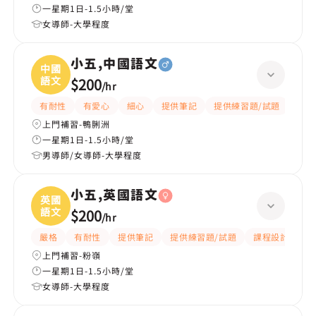
一星期1日-1.5小時/堂
女導師-大學程度
小五,中國語文
中國
語文
$200
/
hr
有耐性
有愛心
細心
提供筆記
提供練習題/試題
題目
上門補習-鴨脷洲
一星期1日-1.5小時/堂
男導師/女導師-大學程度
小五,英國語文
英國
語文
$200
/
hr
嚴格
有耐性
提供筆記
提供練習題/試題
課程設計
應
上門補習-粉嶺
一星期1日-1.5小時/堂
女導師-大學程度