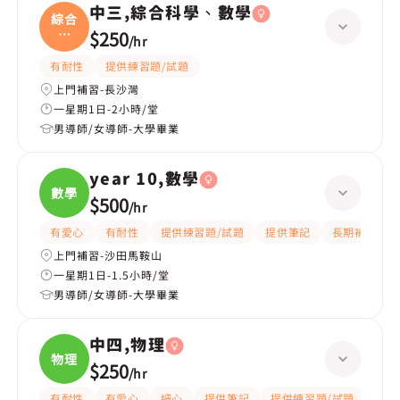
中三,綜合科學、數學
綜合
科
$250
/
hr
學、
有耐性
提供練習題/試題
上門補習-長沙灣
一星期1日-2小時/堂
男導師/女導師-大學畢業
year 10,數學
數學
$500
/
hr
有愛心
有耐性
提供練習題/試題
提供筆記
長期補習
上門補習-沙田馬鞍山
一星期1日-1.5小時/堂
男導師/女導師-大學畢業
中四,物理
物理
$250
/
hr
有耐性
有愛心
細心
提供筆記
提供練習題/試題
指導