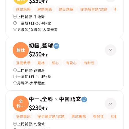
$350
/
hr
應試策略
解題思路
題目講解
提供練習題/試題
有耐性
上門補習-牛池灣
一星期1日-2小時/堂
男導師/女導師-大學畢業
初級,籃球
籃球
$250
/
hr
互動教學
嚴格
細心
有愛心
有耐性
上門補習-銅鑼灣
一星期1日-1小時/堂
男導師-大學程度
中一,全科、中國語文
全
科、
$230
/
hr
中國
提供筆記
提供練習題/試題
應試策略
有耐性
互動教學
上門補習-九龍城