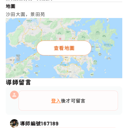
地圖
沙田大圍，景田苑
查看地圖
導師留言
登入
後才可留言
導師編號
167189