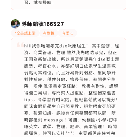
習、試卷操練。
導師編號
166327
*全英語上堂
有耐性
有愛心
hiii我係啱啱考完dse嘅應屆生！ 高中選修：經
濟、商業管理、物理 雖然我先啱啱考完，但正
正因為新鮮出爐，所以最清楚呢幾年dse嘅出題
趨勢、考官心水，亦都好明白依家學生溫書嘅
弱點同常錯位。而且好易針對弱點、幫同學針
對性補底、穩住分數，擅長保底、避開失分陷
阱，唔使 亂溫書走冤枉路！ 教書有耐性，講解
得淺白易明，專門幫人捉重點、整理獨家溫書
tips，令學習冇咁沉悶，輕輕鬆鬆就可以提分！
同咪會跟足學生自己節奏教，絕對唔會死記硬
塞、強灌知識。課後有任何疑問都可以問，隨
時都覆到 message ! 可補：幼稚園/小學/初中
嘅英文、數學、物理、經濟、商業管理！ 時間
超彈性，仲可以安排***！ 主要都係趁住考完