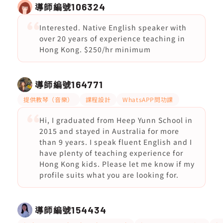
導師編號
106324
Interested. Native English speaker with
over 20 years of experience teaching in
Hong Kong. $250/hr minimum
導師編號
164771
提供教琴（音樂）
課程設計
WhatsAPP問功課
Hi, I graduated from Heep Yunn School in
2015 and stayed in Australia for more
than 9 years. I speak fluent English and I
have plenty of teaching experience for
Hong Kong kids. Please let me know if my
profile suits what you are looking for.
導師編號
154434