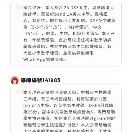
家長你好！本人為2025 DSE考生，現就讀港大
統計學，畢業於band 1A英文中學。性格細
心，有耐性，擅於與小朋友相處。DSE英文成績
為（5/5**/5**/5*），M1考獲5*，中文
（5*/5），數學、生物、化學則考獲5。本人已
有一年補習經驗，曾於母校擔任初中數學功課
輔導班導師，亦於中四時為中二師妹補習。有
大量小學數學練習，並提供課後無限
WhatsApp問書服務。
導師編號
141983
本人現在就讀香港浸會大學，中醫及生物醫學
三年級，有三年補習經驗。我曾就讀於北區
band1A中學，以英語為主教學。DSE6科成績
為26分，當中中文及數學成績皆為5，專門幫助
學生快速補底，相信我自身短時間升grade的經
驗能幫助學生快速提升分數！本人亦曾幫過初
小至高中的學生補習，補習經驗豐富，因才施