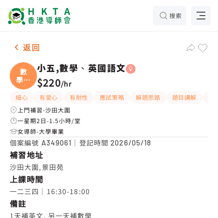
搜索
女-1名 小五,數學、英國語文，沙田大圍 補習推介
返回
小五,數學、英國語文
數
學、
$220
/
hr
英國
細心
有愛心
有耐性
應試策略
解題思路
題目講解
互
上門補習-沙田大圍
一星期2日-1.5小時/堂
女導師-大學畢業
個案編號
｜登記時間
A349061
2026/05/18
補習地址
沙田大圍,景田苑
上課時間
一二三四｜16:30-18:00
備註
1天補英文, 另一天補數學