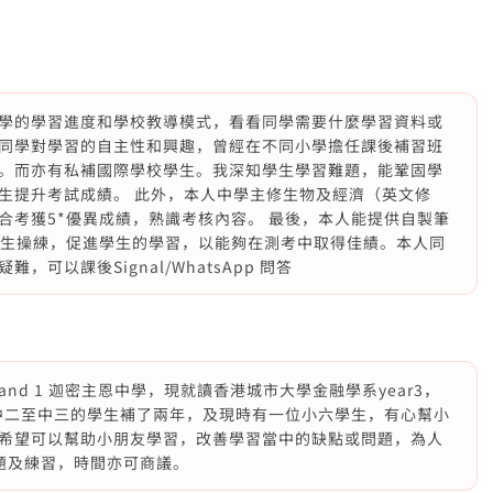
學的學習進度和學校教導模式，看看同學需要什麼學習資料或
同學對學習的自主性和興趣，曾經在不同小學擔任課後補習班
。而亦有私補國際學校學生。我深知學生學習難題，能鞏固學
生提升考試成績。 此外，本人中學主修生物及經濟（英文修
合考獲5*優異成績，熟識考核內容。 最後，本人能提供自製筆
r給學生操練，促進學生的學習，以能夠在測考中取得佳績。本人同
可以課後Signal/WhatsApp 問答
and 1 迦密主恩中學，現就讀香港城市大學金融學系year3，
一位中二至中三的學生補了兩年，及現時有一位小六學生，有心幫小
希望可以幫助小朋友學習，改善學習當中的缺點或問題，為人
題及練習，時間亦可商議。