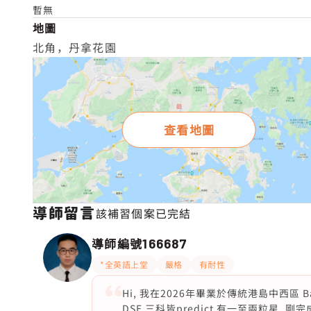
暫無
地圖
北角，丹拿花園
查看地圖
導師留言
該補習個案已完結
導師編號
166687
*全英語上堂
嚴格
有耐性
Hi, 我在2026年畢業於傳統港島中西區 Ban
DSE 三科皆predict 有一至兩粒星. 