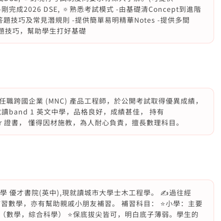
 -剛完成2026 DSE, 🔅熟悉考試模式 -由基礎清Concept到進階
題技巧及常見潛規則 -提供簡單易明精華Notes -提供多間
同解題技巧，幫助學生打好基礎
職跨國企業 (MNC) 產品工程師，於公開考試取得優異成績，
中學時就讀band 1 英文中學，品格良好，成績甚佳， 持有
Practitioner 證書， 懂得因材施教，為人耐心負責，擅長數理科目。
1中學 優才書院(英中),現就讀城市大學士木工程學。 ✍️過往經
習數學，亦有幫助親戚小朋友補習。 補習科目： ⭐️小學：主要
三（數學，綜合科學） ⭐️保底拔尖皆可，明白底子薄弱。學生的