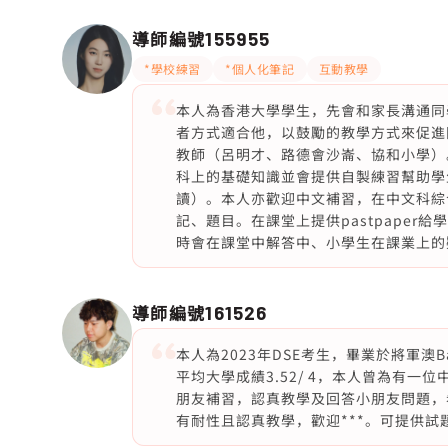
導師編號
155955
*學校練習
*個人化筆記
互動教學
本人為香港大學學生，先會和家長溝通同
者方式適合他，以鼓勵的教學方式來促進
教師（呂明才、路德會沙崙、協和小學）
科上的基礎知識並會提供自製練習幫助學
讀）。本人亦歡迎中文補習，在中文科綜
記、題目。在課堂上提供pastpape
時會在課堂中解答中、小學生在課業上的疑難，
導師編號
161526
本人為2023年DSE考生，畢業於將軍澳B
平均大學成績3.52/ 4，本人曾為有
朋友補習，認真教學及回答小朋友問題，
有耐性且認真教學，歡迎***。可提供試