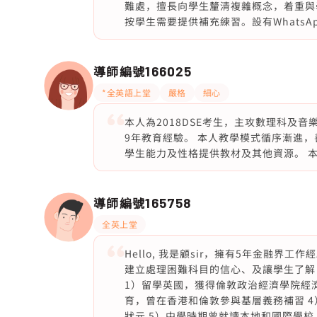
難處，擅長向學生釐清複雜概念，着重與
按學生需要提供補充練習。設有Whats
導師編號
166025
*全英語上堂
嚴格
細心
本人為2018DSE考生，主攻數理科及
9年教育經驗。 本人教學模式循序漸進
學生能力及性格提供教材及其他資源。 
導師編號
165758
全英上堂
Hello, 我是顧sir，擁有5年金融
建立處理困難科目的信心、及讓學生了解
1）留學英國，獲得倫敦政治經濟學院經濟
育，曾在香港和倫敦參與基層義務補習 4
狀元 5）中學時期曾就讀本地和國際學校