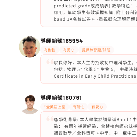
predicted grade或成績表) 教學特色：
應用，幫助學生有效掌握知識, 附上各科答
band 1A名校試卷🔅 -重視概念理解
導師編號
165954
有耐性
有愛心
提供練習題/試題
家長你好，本人主力招收初中理科學生，任
包括 : 物理 5* 化學 5* 生物 5， 
Certificate in Early Child 
導師編號
160761
*全英語上堂
有耐性
有愛心
📚學術背景: 本人畢業於調景嶺Band 
驗： 有兩年補習經驗，曾替校內師弟妹補
補習數學／全科皆可 ⭐️中學：中一至中