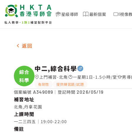
星級導師
最新個案
視像
男-1名 中二,綜合科學，北角 補習推介
返回
中二,綜合科學
綜合
上門補習-北角
一星期1日-1.5小時/堂
男導
科學
有耐性
提供練習題/試題
個案編號
A349089
｜登記時間
2026/05/19
補習地址
北角,丹拿花園
上課時間
一二三四五｜19:00-22:00
備註