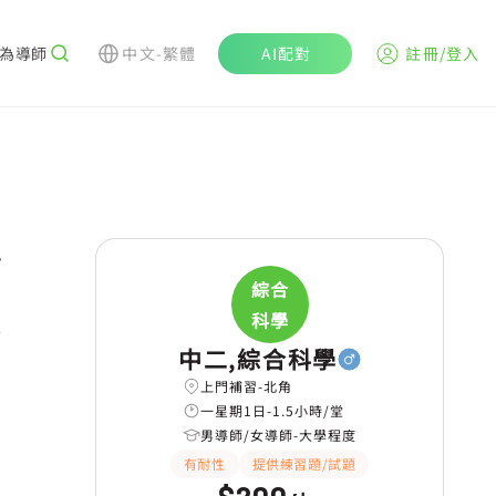
為導師
中文-繁體
AI配對
註冊/登入
r
綜合
科學
學
中二,綜合科學
上門補習-北角
一星期1日-1.5小時/堂
男導師/女導師-大學程度
有耐性
提供練習題/試題