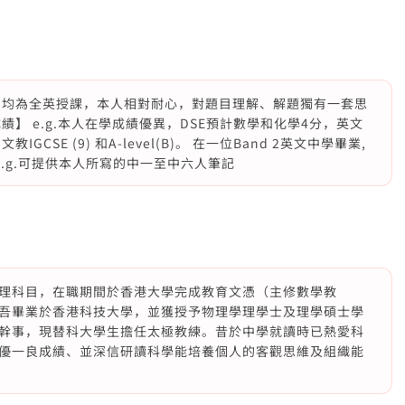
業生，均為全英授課，本人相對耐心，對題目理解、解題獨有一套思
】 e.g.本人在學成績優異，DSE預計數學和化學4分，英文
GCSE (9) 和A-level(B)。 在一位Band 2英文中學畢業,
 e.g.可提供本人所寫的中一至中六人筆記
理科目，在職期間於香港大學完成教育文憑（主修數學教
吾畢業於香港科技大學，並獲授予物理學理學士及理學碩士學
幹事，現替科大學生擔任太極教練。昔於中學就讀時已熱愛科
優一良成績、並深信研讀科學能培養個人的客觀思維及組織能