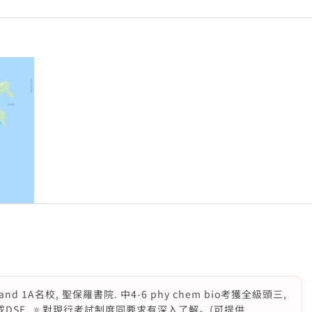
d 1A名校, 聖保羅書院. 中4-6 phy chem bio考獲全級頭三,
剛完成DSE, 🔅對現行考試制度同要求有深入了解。(可提供