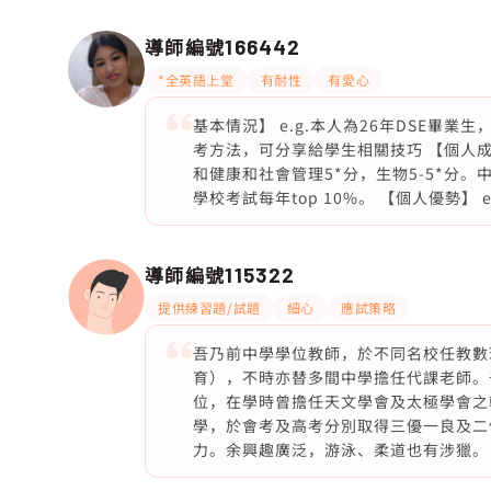
導師編號
166442
*全英語上堂
有耐性
有愛心
基本情況】 e.g.本人為26年DSE畢
考方法，可分享給學生相關技巧 【個人成績
和健康和社會管理5*分，生物5-5*分。中文教I
學校考試每年top 10%。 【個人優勢】
導師編號
115322
提供練習題/試題
細心
應試策略
吾乃前中學學位教師，於不同名校任教數
育），不時亦替多間中學擔任代課老師。
位，在學時曾擔任天文學會及太極學會之
學，於會考及高考分別取得三優一良及二
力。余興趣廣泛，游泳、柔道也有涉獵。