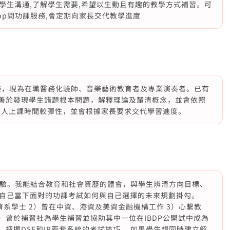
學生溝通,了解學生需要,希望以生動且有趣的教學方式補習。可
App問功課服務,會定期向家長交代教學進度
音樂，現為在職醫務化驗師、音樂藝術教育者及專業演奏者。已有
，善於發現學生錯題根本問題，解釋理論及釐清概念，並會依照
本人上課時間較彈性，並會根據家長要求交代學習進度。
界工作經驗。我能結合教育和社會資歷的體會，與學生辨清方向目標、
自己當下面對的功課考試如何與自己選擇的未來規劃掛勾。
系學士 2）曾在中資、港資及美資金融機構工作 3）心繫教
）曾於補習社為學生補習並協助其中一位在IBDP公開試中成為
，把握DSE和IB兩套系統的考試技巧。 如果學生想同時建立解