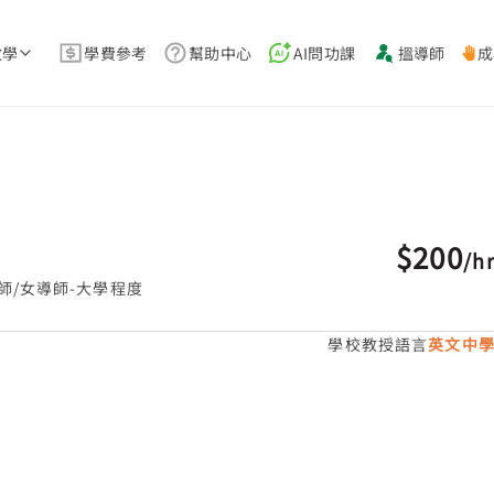
教學
學費參考
幫助中心
AI問功課
搵導師
成
$200
/
h
師/女導師-大學程度
學校教授語言
英文中