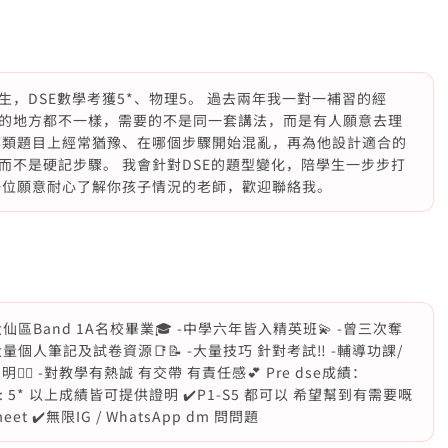
，DSE數學考獲5*、物理5。 過去兩年我一對一補習的經
的地方都不一樣，需要的不是同一套講法，而是有人願意去理
哪類題目上經常猶豫、在哪個步驟開始混亂，再為他設計適合的
而不是硬記步驟。 我會針對DSE的題型變化，陪學生一步步打
一位願意耐心了解你孩子情況的老師，歡迎聯絡我。
 -黃大仙區Band 1A名校畢業🎓 -中學六年皆入精英班💫 -曾三次奪
🏆 -有大量個人筆記及試卷資源📑📝 -大量技巧 針對考試‼️ -輔導功課/
️‍🔥 -對教學有熱誠 有交帶 有責任感💕 Pre dse成績：
5* Econ: 5* 以上成績皆可提供證明 ✔️P1-S5 都可以 希望幫到有需要嘅
meet ✔️無限IG / WhatsApp dm 問問題