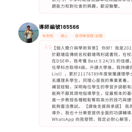
題能力和對社會的興趣，歡迎聯繫。
導師編號
165566
有耐性
細心
提供練習題/試題
【個人簡介與學術背景】 你好！我是20
於觀塘區傳統名校觀塘瑪利諾書院，在校期
在DSE中，我考獲 Best 5 24/3
化學科亦取得4級。升讀大學後，我持續保
List），更於21176789年度榮獲
名護理系學生，同理心是我的專業素養，
補習經驗，深明每位學生的學習步調都有
能夠不厭其煩地指導學生，從最根本的基
進一步教授各種輕鬆奪取高分的技巧與捷
能夠靈活應試。 【課後支援與承諾】 
導外，我也十分樂意提供全面的功課輔導
WhatsApp 向我發問，我定必耐心