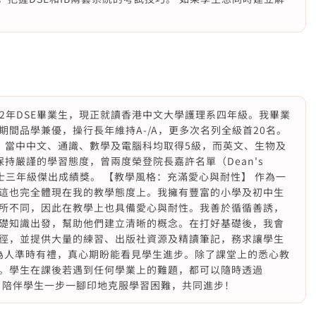
22年DSE畢業生，現正就讀香港中文大學護理系四年級。我畢業
間品學兼優，操行長年維持A-/A，更多次名列全級首20名。
5 的佳績，當中中文、通識、數學及電腦科均取得5級，而英文、生物及
持嚴謹的學習態度，曾兩度榮登院長嘉許名單（Dean's
護理學士三年級傑出成績獎。 【教學風格：充滿愛心與耐性】 作為一
這也完全體現在我的教學態度上。我擁有豐富的小學及初中生
所不同，因此在教學上也具備愛心與耐性。我善於循循善誘，
礎知識出發，幫助他們建立清晰的概念。在打好基礎後，我會
徑，並提供大量的練習、出版社資源及精讀筆記，務求讓學生
我為人準時有禮，真心期盼能看見學生進步。除了課堂上的悉心教
。學生在課後若遇到任何學業上的難題，都可以隨時透過
解答，陪伴學生一步一腳印地克服學習困難，共同進步！