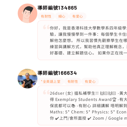
導師編號
134865
有耐性
細心
有愛心
你好，我是香港科技大學數學系四年級學生
驗，讓我慢慢學到一件事：每個學生卡住
解他怎麼想。 所以我習慣先觀察學生在
練習與講解方式，幫助他真正理解概念，
好基礎、建立解題信心。 如果你正在找
導師編號
166634
*全英語上堂
有耐性
有愛心
26dser (女) 搵私補學生!! 🙌🏻🙌
得 Exemplary Students Award
保底都可以📚 -有耐心 詳細講解 唔明解到明❤
Maths: 5* Chem: 5* Physics: 
你 ✔️上門/會所面授 ✔️ Zoom / Google 