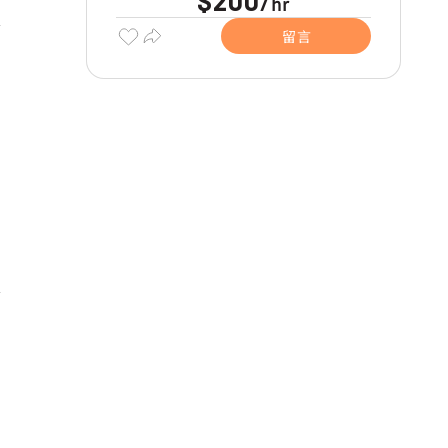
$200
hr
/
留言