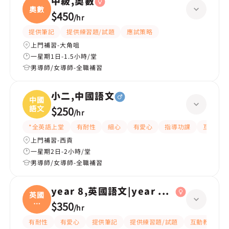
中級,奧數
奧數
$450
/
hr
提供筆記
提供練習題/試題
應試策略
上門補習-大角咀
一星期1日-1.5小時/堂
男導師/女導師-全職補習
小二,中國語文
中國
語文
$250
/
hr
*全英語上堂
有耐性
細心
有愛心
指導功課
互動教學
上門補習-西貢
一星期2日-2小時/堂
男導師/女導師-全職補習
year 8,英國語文|year 6,英國語文
英國
語
$350
/
hr
文|
有耐性
有愛心
提供筆記
提供練習題/試題
互動教學