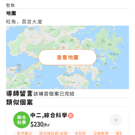
暫無
地圖
旺角，荔宮大廈
查看地圖
導師留言
該補習個案已完結
類似個案
中二,綜合科學
綜合
科學
$230
/
hr
提供筆記
提供練習題/試題
有耐性
互動教學
課程設計