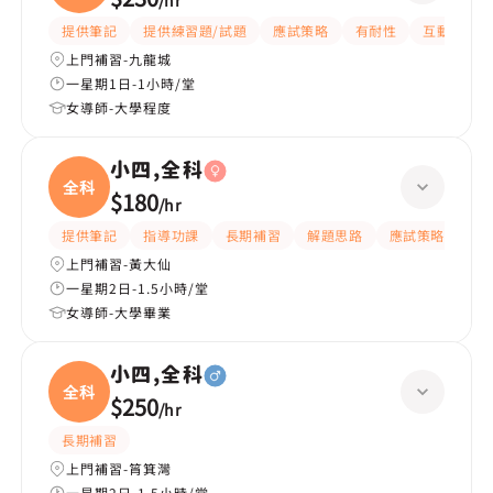
/
hr
中國
提供筆記
提供練習題/試題
應試策略
有耐性
互動教學
上門補習-九龍城
一星期1日-1小時/堂
女導師-大學程度
小四,全科
全科
$180
/
hr
提供筆記
指導功課
長期補習
解題思路
應試策略
提
上門補習-黃大仙
一星期2日-1.5小時/堂
女導師-大學畢業
小四,全科
全科
$250
/
hr
長期補習
上門補習-筲箕灣
一星期2日-1.5小時/堂