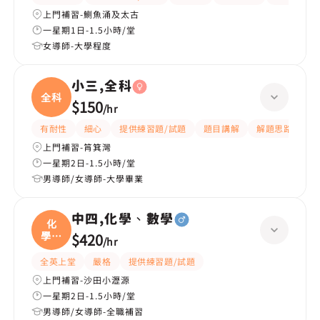
上門補習-鰂魚涌及太古
一星期1日-1.5小時/堂
女導師-大學程度
小三,全科
全科
$150
/
hr
有耐性
細心
提供練習題/試題
題目講解
解題思路
上門補習-筲箕灣
一星期2日-1.5小時/堂
男導師/女導師-大學畢業
中四,化學、數學
化
學、
$420
/
hr
數學
全英上堂
嚴格
提供練習題/試題
上門補習-沙田小瀝源
一星期2日-1.5小時/堂
男導師/女導師-全職補習