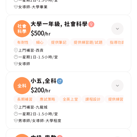
女導師-大學畢業
大學一年級, 社會科學
社會
科學
$500
/
hr
有耐性
細心
提供筆記
提供練習題/試題
指導功課
互
上門補習-西貢
一星期1日-1.5小時/堂
女導師
小五,全科
全科
$200
/
hr
長期補習
應試策略
全英上堂
課程設計
提供練習題/試題
上門補習-九龍城
一星期2日-1.5小時/堂
男導師/女導師-大學程度