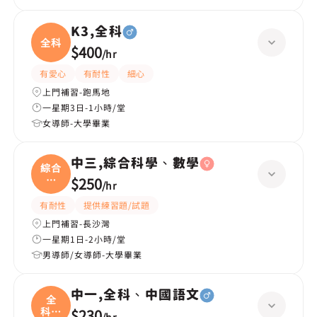
K3,全科
全科
$400
/
hr
有愛心
有耐性
細心
上門補習-跑馬地
一星期3日-1小時/堂
女導師-大學畢業
中三,綜合科學、數學
綜合
科
$250
/
hr
學、
有耐性
提供練習題/試題
上門補習-長沙灣
一星期1日-2小時/堂
男導師/女導師-大學畢業
中一,全科、中國語文
全
科、
$230