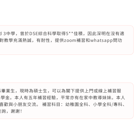
 3中學，曾於DSE綜合科學取得5**佳積，因此深明在沒有適
教學充滿熱誠，有耐性，提供zoom補習和whatsapp問功
理科畢業生，現時為碩士生，可以為閣下提供上門或線上補習服
獎學金。本人有五年補習經驗，平常亦有在家中教導妹妹。本人
喜歡與小朋友交流。 補習科目：幼稚園全科、小學全科/專科、
查詢，謝謝！