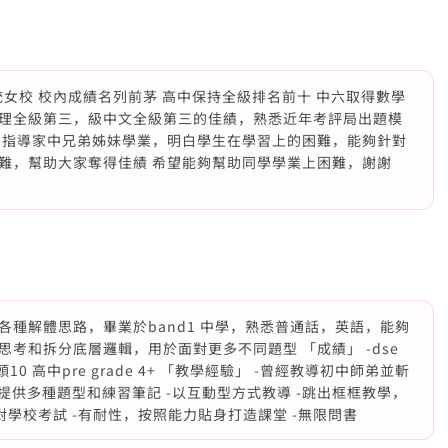
於傳統女校 校內成績名列前茅 高中保持全級排名前十 中六取得數學
理全級第三，級中文全級第三的佳績，熟悉近年考評局出題模
常指導家中兄弟姊妹學業，明白學生在學習上的困難，能夠針對
難，幫助大家奪得佳績 希望能夠幫助同學學業上困難，謝謝
考題和各種解體思路，畢業於band1 中學，熟悉普通話，英語，能夠
考和拆分底層邏輯，用於面對更多不同題型 「成績」 -dse
全級頭10 高中pre grade 4+ 「教學經驗」 -曾經教導初中師弟並斬
提供多種題型和練習筆記 -以互動型方式教導 -跳出框框教學，
對學校考試 -有耐性，按照能力貼身打造課堂 -無限問書