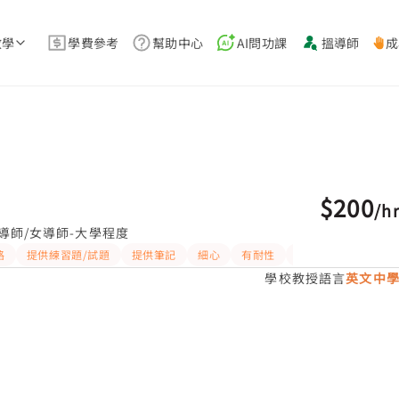
教學
學費參考
幫助中心
AI問功課
搵導師
成
$200
/
h
導師/女導師-大學程度
路
提供練習題/試題
提供筆記
細心
有耐性
嚴格
學校教授語言
英文中