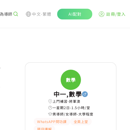
為導師
中文-繁體
AI配對
註冊/登入
r
數學
學
中一,數學
上門補習-將軍澳
一星期2日-1.5小時/堂
男導師/女導師-大學程度
WhatsAPP問功課
全英上堂
題目講解