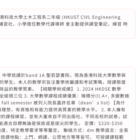
技大學土木工程系二年級 (HKUST CIVL Engineering
 曾在補習社，小學擔任數學代課導師 會主動提供課堂筆記，練習 時
生，中學就讀於band 1A 聖若瑟書院，現為香港科技大學數學與
的學生。本人的教學宗旨注重學術嚴謹和考試策略，授課態度
教學質素。 【相關學術成績】 1. 2024 HKDSE 數學
2） 全級頭三位 3. 大學數學課程成績優異：微積分(I) A+, 多變數微
 1 fall semester 被列入院長嘉許名單（dean’s list) 【為什
績理想，有資格和有能力提供高質素的教學水平。 2. 本人擁有
2) 相關的課程練習，並有大量來自不同出版社、不同名校的試卷，試
ar，能適合目標無論是保底或是拔尖的學生。 定價：$220-$350
程難度、特定教學要求等等釐定。 聯絡方式：dm 教學語言：全英
 授課地點：上門、網課、公眾地方等等皆可。 可授課課程範