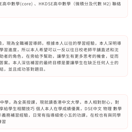
高中數學(core) 、HKDSE高中數學（微積分及代數 M2) 聯絡
驗，現為全職補習導師。根據本人以往的學習經驗，本人深明導
學習進度，所以本人希望可以一反以往日校老師平舖直述和沈
助者的角色，在旁給予幫助，讓學生有更多思考的機會，從而
答案。本人深信補習的最終目標是要讓學生在缺乏任何人士的
結，並且成功答對題目。
蔭棠中學，為全英授課，現就讀香港中文大學，本人相對耐心，對
給學生相關技巧 個人本人在學成績優異，DSE中文 物理 數學
兩年義務補習經驗，日常有指導細佬小五的功課，在校也有與同學
練習