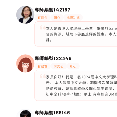
導師編號
142157
有耐性
細心
指導功課
本人是香港大學理學士學生，畢業於band
合的資源、幫助下谷底反彈的難處。本人對
課。
導師編號
122348
有耐性
有愛心
細心
家長你好！我是一名2024屆中文大學
務。 本人就讀中文大學，期間多次獲發
熱愛教育，會認真教學及關心學生進度，
初中全科/專科 地區：網上 有意歡迎DM
導師編號
166146