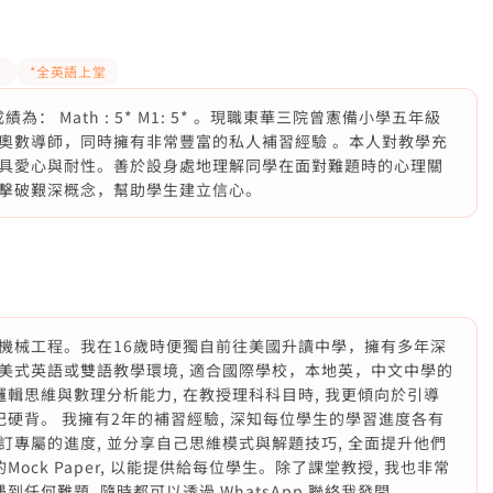
！
*全英語上堂
： Math : 5* M1: 5* 。現職東華三院曾憲備小學五年級
奧數導師，同時擁有非常豐富的私人補習經驗 。本人對教學充
具愛心與耐性。善於設身處地理解同學在面對難題時的心理關
擊破艱深概念，幫助學生建立信心。
機械工程。我在16歲時便獨自前往美國升讀中學，擁有多年深
美式英語或雙語教學環境, 適合國際學校，本地英，中文中學的
邏輯思維與數理分析能力, 在教授理科科目時, 我更傾向於引導
記硬背。 我擁有2年的補習經驗, 深知每位學生的學習進度各有
專屬的進度, 並分享自己思維模式與解題技巧, 全面提升他們
ock Paper, 以能提供給每位學生。除了課堂教授, 我也非常
任何難題, 隨時都可以透過 WhatsApp 聯絡我發問。