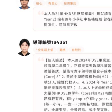
細心
有愛心
提供筆記
本人為24年HKDSE 應屆畢業生 現就讀香港科
Year 2) 擁有兩年小學初中私補經驗
間彈性，可隨意更改
導師編號
164351
*全英語上堂
嚴格
有耐性
【個人簡述】 本人為2024年DSE畢業
經濟學二年級生，正尋找需要數學科補習
循循善誘，望能令貴子弟得到最合乎成本效益的
(Core) 5* 2. 曾於中學時奪得數學(M
積分 A, 線性代數 A-。 4. 2024 年 Year
麼要找我授課呢？】 1. 本人上述學術成
大量與HKDSE數學科（core)和(M
題有輕有淺，有by-topic亦有by-ye
(每一小時，一對一) :價格按地區、課
語、全廣東話、全普通話、或中英夾雜。