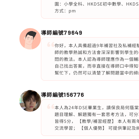
圍：小學全科、HKDSE初中數學、HKDSE
方式：pm
導師編號
79649
你好，本人具備超過9年補習社及私補經
師的教學熱誠和方法會深深影響到學生的
悶的教法。本人認為導師理應作為一個輔
自己找出答案，而非直接在導師口中得知
幫忙下，仍然可以清楚了解問題當中的締
導師編號
156776
本人為24年DSE畢業生，讀保良局何
題目理解、解題獨有一套思考方法，可分享
皆得5分， 【教學/補習經歷】 本人有
交流學習； 【個人優勢】 可提供筆記及