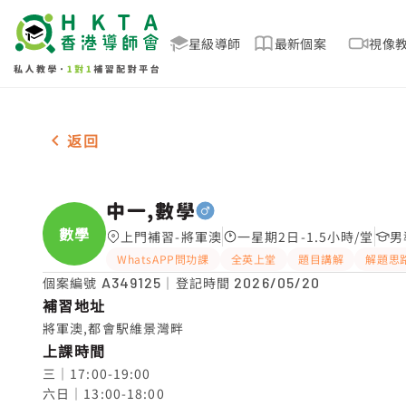
星級導師
最新個案
視像
男-1名 中一,數學，將軍澳 補習推介
返回
中一,數學
數學
上門補習-將軍澳
一星期2日-1.5小時/堂
男
WhatsAPP問功課
全英上堂
題目講解
解題思
個案編號
A349125
｜登記時間
2026/05/20
補習地址
將軍澳,都會駅維景灣畔
上課時間
三｜17:00-19:00

六日｜13:00-18:00