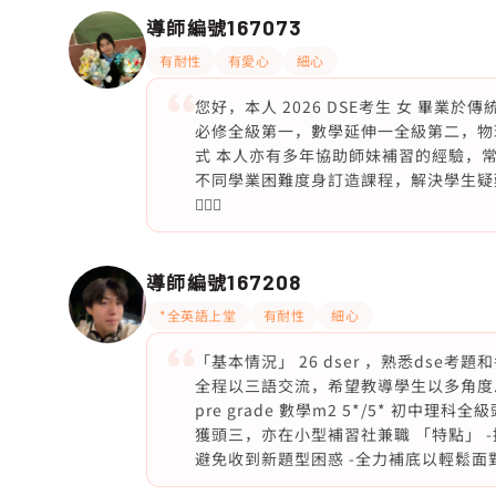
導師編號
167073
有耐性
有愛心
細心
您好，本人 2026 DSE考生 女 畢業
必修全級第一，數學延伸一全級第二，物
式 本人亦有多年協助師妹補習的經驗，
不同學業困難度身訂造課程，解決學生疑
🙇🏻‍♀️
導師編號
167208
*全英語上堂
有耐性
細心
「基本情況」 26 dser ，熟悉dse
全程以三語交流，希望教導學生以多角度思
pre grade 數學m2 5*/5* 初中理科
獲頭三，亦在小型補習社兼職 「特點」 -
避免收到新題型困惑 -全力補底以輕鬆面