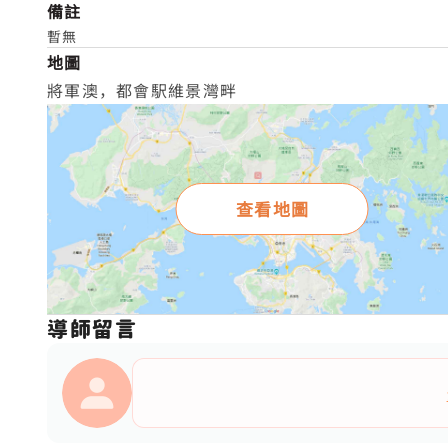
備註
暫無
地圖
將軍澳，都會駅維景灣畔
查看地圖
導師留言