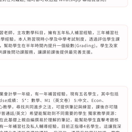
習老師，主攻數學科目，擁有五年私人補習經驗，三年補習社
教學經驗，本人熟習現時小學及中學考試制度，透過評估學生課
幫助學生在半年時間內提升一個級數(Grading)。學生及家
提供課後問功課服務，讓課前課後提供最完善支援。
業會計學一年級，有一年補習經驗，現有五名學生，其中包括
成績： 5*：數學、M1（英文卷） 5:中文、Econ、
細心教學，尋找共同進步之法，可提供筆記與練習，課後亦可隨
/普通話/英文）希望能幫助到不同需要的學生 獨家教學資源：
在此基礎上親自編撰易於理解的筆記，能幫助學生直擊考題核
我擁有一年補習社及私人輔導經驗，目前正指導4名學生。這讓我深