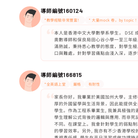
導師編號
160124
*教學經驗非常豐富！
* 大量mock 卷，by topic 
本人是香港中文大學數學系學生， DSE 成績為
奧數導師和保良局田心谷小學一至三年級
滿熱誠，秉持悉心教學的態度，對學生極
口與難處，針對學習痛點由淺入深，逐步
導師編號
166815
*全英語上堂
嚴格
有耐性
家長你好，我畢業於美國加州大學，主修
厚的外國留學與生活背景，因此能提供全
學生。作為工程系畢業生, 我兼具極強的
學生理解公式背後的邏輯與應用. 而非死
不同。在課堂上。我會針對學生的弱點制訂
的學習效率。另外, 我亦有不少香港學校的M
重視責任感, 學生在平日溫習或做功課時遇到