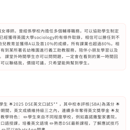
學嘅女導師。曾經係學校內擔任多個輔導職務，可以協助學生制定
經獲得英國大學sociology的有條件取錄，相信可以勝任到不
幼兒教育並獲得A以及首10%的成績，所有課業也超過80%。相
亦有到某所著名幼稚園進行義工助教服務，陪伴小朋友學習以及
。 課堂外時間學生亦可以問問題，一定會在看到的第一時間回
要可以聯絡我，價錢可議，只希望能夠幫到學生。
 🌟2025 DSE英文口試5** ，其中校本評核(SBA)為滿分 🌟
高中期間，英文成績維持級三之內，連續多年奪得英文獎學金 🌟友
教學特色： ✏️學生來自不同程度學校，例如嘉諾撒聖家書院，
文口語授課，培養英文語境 ✏️熟悉DSE最新課程，了解應試技巧
️可以WhatsApp問書