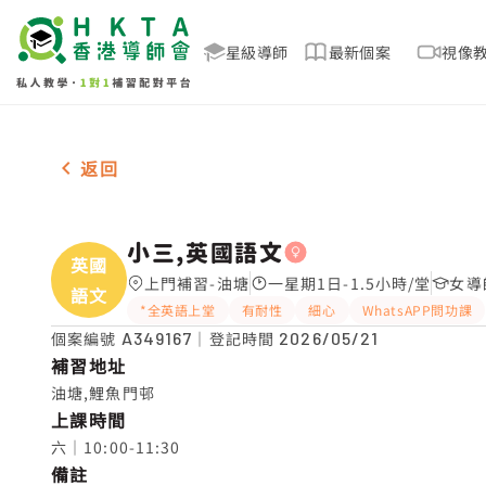
星級導師
最新個案
視像
女-1名 小三,英國語文，油塘 補習推介
返回
小三,英國語文
英國
上門補習-油塘
一星期1日-1.5小時/堂
女導
語文
*全英語上堂
有耐性
細心
WhatsAPP問功課
個案編號
A349167
｜登記時間
2026/05/21
補習地址
油塘,鯉魚門邨
上課時間
六｜10:00-11:30
備註