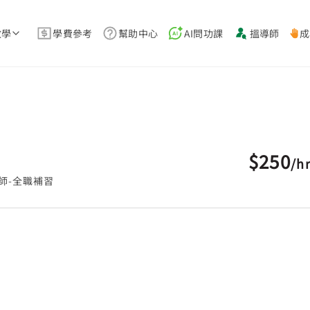
教學
學費參考
幫助中心
AI問功課
搵導師
成
$250
/
h
師-全職補習