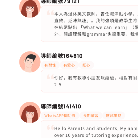
導師編號
79121
本人為退休英文教師，曾任職津貼小學，
直敘、乏味無趣」。我的強項是教學生將平
在結尾點出 「What we can le
外，閱讀理解和grammar也很重要，
導師編號
164810
有耐性
有愛心
細心
你好，我有教導小朋友嘅經驗，相對有耐
2-5
導師編號
141410
WhatsAPP問功課
長期補習
應試策略
Hello Parents and Students, My name
over 10 years of tutoring experience