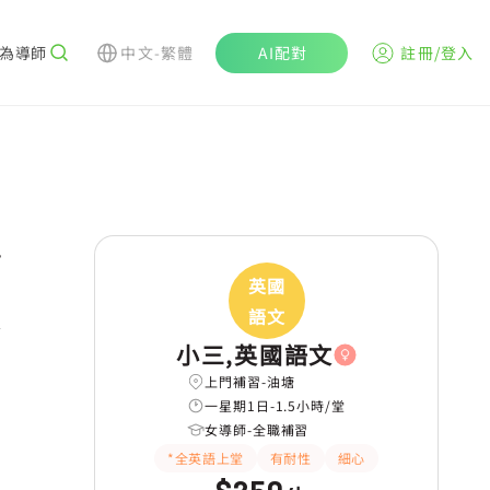
為導師
中文-繁體
AI配對
註冊/登入
r
英國
語文
小三,英國語文
上門補習-油塘
一星期1日-1.5小時/堂
女導師-全職補習
*全英語上堂
有耐性
細心