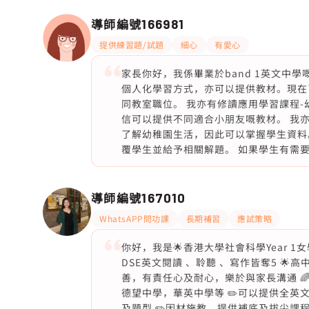
導師編號
166981
提供練習題/試題
細心
有愛心
家長你好，我係畢業於band 1英文中
個人化學習方式，亦可以提供教材。現在已
同教室職位。 我亦有修讀應用學習課程-
信可以提供不同適合小朋友嘅教材。 我
了解幼稚園生活，因此可以掌握學生資料
覆學生並給予相關解題。 如果學生有需
導師編號
167010
WhatsAPP問功課
長期補習
應試策略
你好，我是🌟香港大學社會科學Year 1女學生
DSE英文閱讀 、聆聽 、寫作皆奪5 
善，有責任心及耐心，樂於與家長溝通 
德望中學，華英中學等 ✏️可以提供全英
及題型 ✏️因材施教，提供補底及拔尖課程 ✏