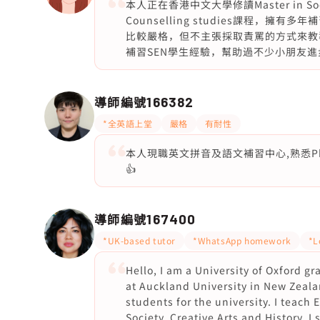
本人正在香港中文大學修讀Master in Social 
Counselling studies課程
比較嚴格，但不主張採取責罵的方式來教
補習SEN學生經驗，幫助過不少小朋友
導師編號
166382
*全英語上堂
嚴格
有耐性
本人現職英文拼音及語文補習中心,熟悉Ph
👍
導師編號
167400
*UK-based tutor
*WhatsApp homework
*L
Hello, I am a University of Oxford g
at Auckland University in New Zeal
students for the university. I teach 
Society, Creative Arts and History. I