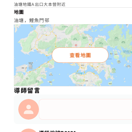
油塘地鐵A出口大本營附近
地圖
油塘，鯉魚門邨
查看地圖
導師留言