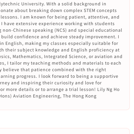
technic University. With a solid background in
sionate about breaking down complex STEM concepts
 lessons. I am known for being patient, attentive, and
 I have extensive experience working with students
g non-Chinese speaking (NCS) and special educational
 build confidence and achieve steady improvement. I
in English, making my classes especially suitable for
h their subject knowledge and English proficiency at
ysics, Mathematics, Integrated Science, or aviation and
s, I tailor my teaching methods and materials to each
y believe that patience combined with the right
arning progress. I look forward to being a supportive
rney and inspiring their curiosity and love for
r more details or to arrange a trial lesson! Lily Ng Ho
Hons) Aviation Engineering, The Hong Kong