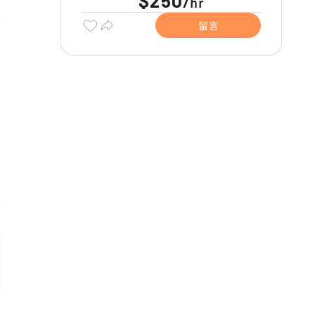
$250
hr
/
留言