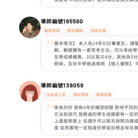
導師編號
165560
解題思路
題目講解
指導功課
基本情況】 本人為24年DSE畢業生，
解、解題獨有一套思考方法，可分享給學生相
在學成績優異，DSE英文4分，其他為3分；
師妹，及在中學做過導師 【個人優勢】
導師編號
138059
*全英語上堂
應試策略
解題思路
家長你好 我有4年的補習經驗 對待不同
方法和技巧 我教過的學生成績都有一定的
上還是態度上 在課外可以聊天詢問功課
度 從而實現一定程度的學習目標且有在