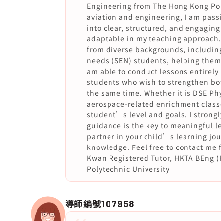
Engineering from The Hong Kong Poly
aviation and engineering, I am pas
into clear, structured, and engaging
adaptable in my teaching approach.
from diverse backgrounds, includin
needs (SEN) students, helping them
am able to conduct lessons entirely 
students who wish to strengthen bot
the same time. Whether it is DSE Ph
aerospace-related enrichment classe
student’s level and goals. I strongl
guidance is the key to meaningful le
partner in your child’s learning jou
knowledge. Feel free to contact me fo
Kwan Registered Tutor, HKTA BEng (
Polytechnic University
導師編號
107958