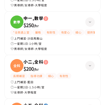
男導師/女導師-大學程度
中一,數學
數學
$250
/
hr
*全英語上堂
嚴格
有耐性
有愛心
細心
提供筆記
上門補習-沙田馬鞍山
一星期1日-1小時/堂
男導師/女導師-大學程度
小二,全科
全科
$200
/
hr
長期補習
指導功課
細心
有耐性
上門補習-藍田
一星期2日-1.5小時/堂
女導師-大學程度