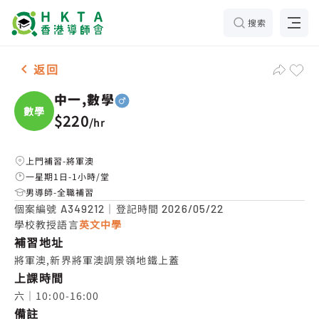
搜索
男-1名 中一,數學，將軍澳 補習推介
返回
中一,數學
數學
$220
/
hr
上門補習-將軍澳
一星期1日-1小時/堂
男導師-全職補習
個案編號
｜登記時間
A349212
2026/05/22
學校教授語言
英文中學
補習地址
將軍澳,新界將軍澳調景嶺地鐵上蓋
上課時間
六｜10:00-16:00
備註