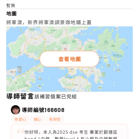
暫無
地圖
將軍澳，新界將軍澳調景嶺地鐵上蓋
查看地圖
導師留言
該補習個案已完結
導師編號
166608
有愛心
細心
有耐性
你好呀，本人為2025 dse 考生 畢業於觀塘區
band 1中學，數學level 4 有小學及中學數學