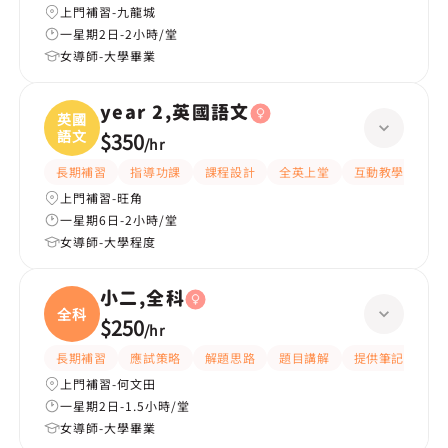
上門補習-九龍城
一星期2日-2小時/堂
女導師-大學畢業
year 2,英國語文
英國
語文
$350
/
hr
長期補習
指導功課
課程設計
全英上堂
互動教學
提
上門補習-旺角
一星期6日-2小時/堂
女導師-大學程度
小二,全科
全科
$250
/
hr
長期補習
應試策略
解題思路
題目講解
提供筆記
互
上門補習-何文田
一星期2日-1.5小時/堂
女導師-大學畢業