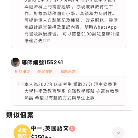
與經濟科上門補習經驗 ，亦現兼職教育性工
作，對象為幼稚園到小學，具親和力及耐性。
可提供個人自製筆記及練習 、改卷服務、靈活
地設計課堂架構及筆記內容、隨時WhatsApp
問書及課後練習。 可以首堂$100試咗堂睇吓適
唔適合先🙇🏻‍♂️
導師編號
155241
長期補習
應試策略
解題思路
本人為2022年DSE考生 獲取27分 現主修香港
大學科學及教育學系 充滿教學經驗 亦富有教學
熱誠 希望以有趣的方式與學生上課
類似個案
中一,英國語文
英國
語文
$250