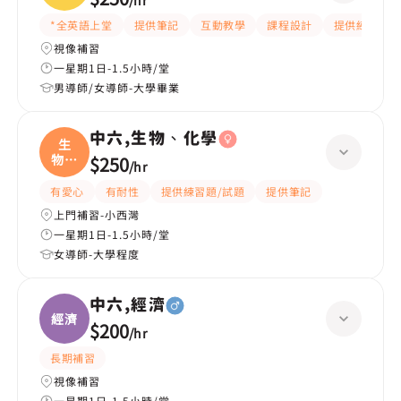
/
hr
*全英語上堂
提供筆記
互動教學
課程設計
提供練習題/
視像補習
一星期1日-1.5小時/堂
男導師/女導師-大學畢業
中六,生物、化學
生
物、
$250
/
hr
化學
有愛心
有耐性
提供練習題/試題
提供筆記
上門補習-小西灣
一星期1日-1.5小時/堂
女導師-大學程度
中六,經濟
經濟
$200
/
hr
長期補習
視像補習
一星期1日-1.5小時/堂