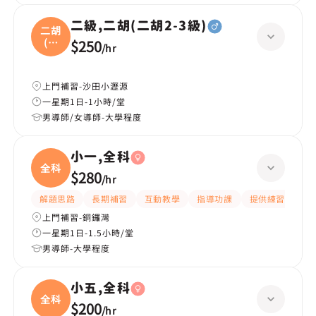
二級,二胡(二胡2-3級)
二胡
(二
$250
/
hr
胡
上門補習-沙田小瀝源
一星期1日-1小時/堂
男導師/女導師-大學程度
小一,全科
全科
$280
/
hr
解題思路
長期補習
互動教學
指導功課
提供練習題/試題
上門補習-銅鑼灣
一星期1日-1.5小時/堂
男導師-大學程度
小五,全科
全科
$200
/
hr