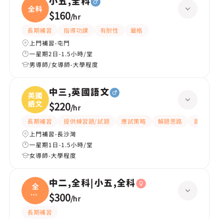
小五,全科
全科
$160
/
hr
長期補習
指導功課
有耐性
嚴格
上門補習-屯門
一星期2日-1.5小時/堂
男導師/女導師-大學程度
中三,英國語文
英國
語文
$220
/
hr
長期補習
提供練習題/試題
應試策略
解題思路
題目講解
上門補習-長沙灣
一星期1日-1.5小時/堂
女導師-大學程度
中二,全科|小五,全科
全
科|
$300
/
hr
小五
長期補習