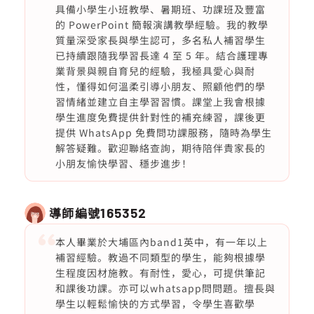
具備小學生小班教學、暑期班、功課班及豐富
的 PowerPoint 簡報演講教學經驗。我的教學
質量深受家長與學生認可，多名私人補習學生
已持續跟隨我學習長達 4 至 5 年。結合護理專
業背景與親自育兒的經驗，我極具愛心與耐
性，懂得如何溫柔引導小朋友、照顧他們的學
習情緒並建立自主學習習慣。課堂上我會根據
學生進度免費提供針對性的補充練習，課後更
提供 WhatsApp 免費問功課服務，隨時為學生
解答疑難。歡迎聯絡查詢，期待陪伴貴家長的
小朋友愉快學習、穩步進步！
導師編號
165352
本人畢業於大埔區內band1英中，有一年以上
補習經驗。教過不同類型的學生，能夠根據學
生程度因材施教。有耐性，愛心，可提供筆記
和課後功課。亦可以whatsapp問問題。擅長與
學生以輕鬆愉快的方式學習，令學生喜歡學