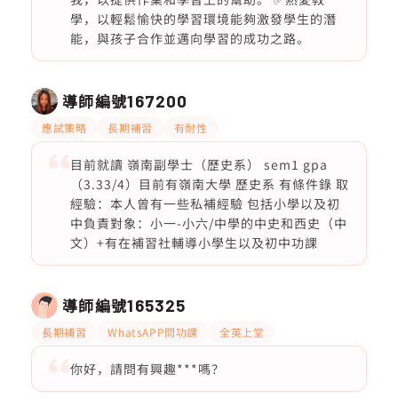
學，以輕鬆愉快的學習環境能夠激發學生的潛
能，與孩子合作並邁向學習的成功之路。
導師編號
167200
應試策略
長期補習
有耐性
目前就讀 嶺南副學士（歷史系） sem1 gpa
（3.33/4）目前有嶺南大學 歷史系 有條件錄 取
經驗：本人曾有一些私補經驗 包括小學以及初
中負責對象：小一-小六/中學的中史和西史（中
文）+有在補習社輔導小學生以及初中功課
導師編號
165325
長期補習
WhatsAPP問功課
全英上堂
你好，請問有興趣***嗎？