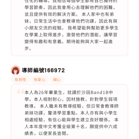
性化的輔導。我相信每個學生都有自己獨特的
學習節奏，因此我會用心去理解他們的困難，
並且提供有效的解決方案。 本人家中也有弟
妹，日常生活中也會教導他們功課，因此有與
小朋友交流的經驗。 我希望能夠幫助更多學生
在學業上取得進步，激發他們的潛能，讓學習
變得有趣和有意義。期待能夠與大家一起進
步。
導師編號
166972
有耐性
有愛心
細心
本人為26年畢業生，就讀於沙田Band1B中
學。本人相對耐心，因材施教，針對學生弱項
教導。 本人雖未有教導經驗，但日常會教導師
弟妹功課，釐清學習重點。本人亦有與小學生
相處經驗，有信心能與學生建立良好關係。 本
人本年度中文考獲全級第十名，願提供中六成
績表，以便家長查閱。