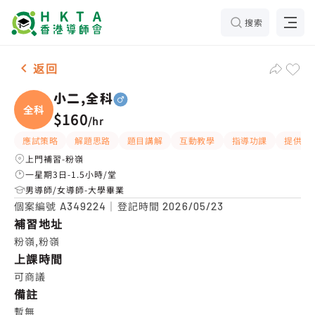
搜索
男-1名 小二,全科，粉嶺 補習推介
返回
小二,全科
全科
$160
/
hr
應試策略
解題思路
題目講解
互動教學
指導功課
提供練
上門補習-粉嶺
一星期3日-1.5小時/堂
男導師/女導師-大學畢業
個案編號
｜登記時間
A349224
2026/05/23
補習地址
粉嶺,粉嶺
上課時間
可商議
備註
暫無