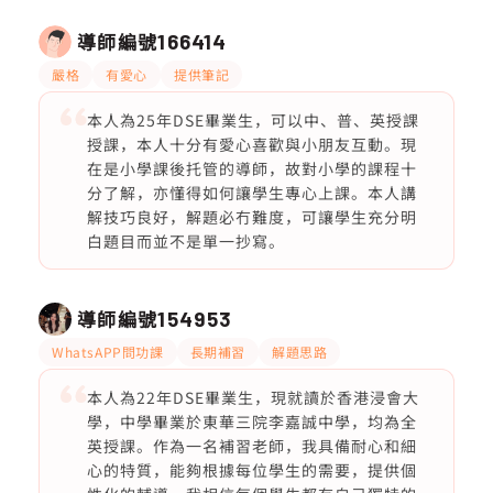
導師編號
166414
嚴格
有愛心
提供筆記
本人為25年DSE畢業生，可以中、普、英授課
授課，本人十分有愛心喜歡與小朋友互動。現
在是小學課後托管的導師，故對小學的課程十
分了解，亦懂得如何讓學生專心上課。本人講
解技巧良好，解題必冇難度，可讓學生充分明
白題目而並不是單一抄寫。
導師編號
154953
WhatsAPP問功課
長期補習
解題思路
本人為22年DSE畢業生，現就讀於香港浸會大
學，中學畢業於東華三院李嘉誠中學，均為全
英授課。作為一名補習老師，我具備耐心和細
心的特質，能夠根據每位學生的需要，提供個