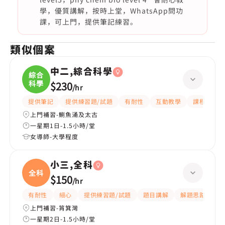
學，優質講解，按時上堂，WhatsApp問功
課，可上門，提供筆記練習。
類似個案
中二,綜合科學
綜合
科學
$230
/
hr
提供筆記
提供練習題/試題
有耐性
互動教學
課程設計
上門補習-鰂魚涌及太古
一星期1日-1.5小時/堂
女導師-大學程度
小三,全科
全科
$150
/
hr
有耐性
細心
提供練習題/試題
題目講解
解題思路
上門補習-筲箕灣
一星期2日-1.5小時/堂