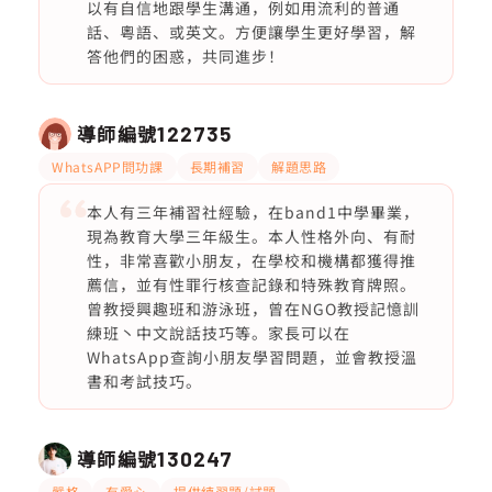
以有自信地跟學生溝通，例如用流利的普通
話、粵語、或英文。方便讓學生更好學習，解
答他們的困惑，共同進步！
導師編號
122735
WhatsAPP問功課
長期補習
解題思路
本人有三年補習社經驗，在band1中學畢業，
現為教育大學三年級生。本人性格外向、有耐
性，非常喜歡小朋友，在學校和機構都獲得推
薦信，並有性罪行核查記錄和特殊教育牌照。
曾教授興趣班和游泳班，曾在NGO教授記憶訓
練班丶中文說話技巧等。家長可以在
WhatsApp查詢小朋友學習問題，並會教授溫
書和考試技巧。
導師編號
130247
嚴格
有愛心
提供練習題/試題