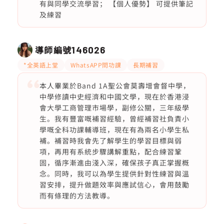
有與同學交流學習； 【個人優勢】 可提供筆記
及練習
導師編號
146026
*全英語上堂
WhatsAPP問功課
長期補習
本人畢業於Band 1A聖公會莫壽增會督中學，
中學修讀中史經濟和中國文學，現在於香港浸
會大學工商管理市場學，副修公關，三年級學
生。我有豐富嘅補習經驗，曾經補習社負責小
學嘅全科功課輔導班，現在有為兩名小學生私
補。補習時我會先了解學生的學習目標與弱
項，再用有系統步驟講解重點，配合練習鞏
固，循序漸進由淺入深，確保孩子真正掌握概
念。同時，我可以為學生提供針對性練習與溫
習安排，提升做題效率與應試信心，會用鼓勵
而有條理的方法教導。