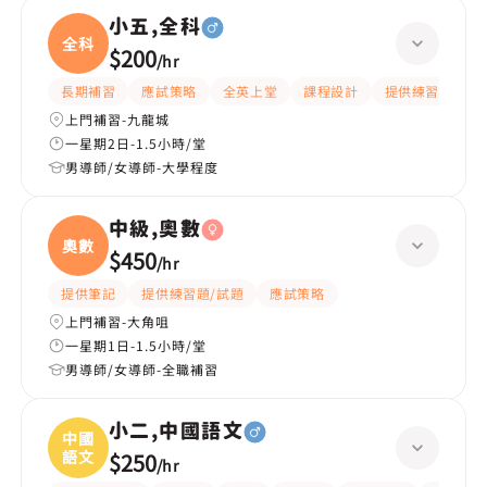
小五,全科
全科
$200
/
hr
長期補習
應試策略
全英上堂
課程設計
提供練習題/試題
上門補習-九龍城
一星期2日-1.5小時/堂
男導師/女導師-大學程度
中級,奧數
奧數
$450
/
hr
提供筆記
提供練習題/試題
應試策略
上門補習-大角咀
一星期1日-1.5小時/堂
男導師/女導師-全職補習
小二,中國語文
中國
語文
$250
/
hr