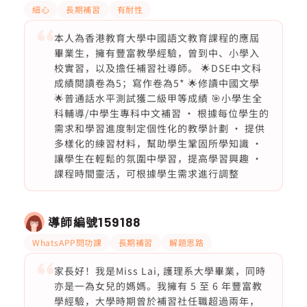
細心
長期補習
有耐性
本人為香港教育大學中國語文教育課程的應屆
畢業生，擁有豐富教學經驗，曾到中、小學入
校實習，以及擔任補習社導師。 🌟DSE中文科
成績閱讀卷為5；寫作卷為5* 🌟修讀中國文學
🌟普通話水平測試獲二級甲等成績 🎯小學生全
科輔導/中學生專科中文補習 · 根據每位學生的
需求和學習進度制定個性化的教學計劃 · 提供
多樣化的練習材料，幫助學生鞏固所學知識 ·
讓學生在輕鬆的氛圍中學習，提高學習興趣 ·
課程時間靈活，可根據學生需求進行調整
導師編號
159188
WhatsAPP問功課
長期補習
解題思路
家長好！我是Miss Lai, 護理系大學畢業，同時
亦是一為女兒的媽媽。我擁有 5 至 6 年豐富教
學經驗，大學時期曾於補習社任職超過兩年，