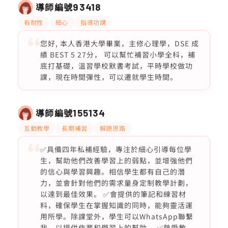
導師編號
93418
有耐性
細心
指導功課
您好, 本人香港大學畢業，主修心理學，DSE 成
績 BEST 5 27分， 可以幫忙補習小學全科，補
底打基礎，溫習學校默書考試，平時學校做功
課，現在時間彈性，可以遷就學生時間。
導師編號
155134
互動教學
長期補習
解題思路
✅具備四年私補經驗，專注於細心引導每位學
生，幫助他們改善學習上的弱點，並增強他們
的信心與學習興趣。相信學生都有自己的潛
力，並會針對他們的需求量身定制教學計劃，
以達到最佳效果。 ✅會提供的筆記和練習材
料，確保學生在掌握知識的同時，能夠靈活運
用所學。除課堂外，學生可以WhatsApp聯繫
我，以提供作業和學習上的幫助。 ✅熱愛教