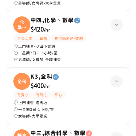
男導師/女導師-大學畢業
中四,化學、數學
化
學、
$420
/
hr
數學
全英上堂
嚴格
提供練習題/試題
上門補習-沙田小瀝源
一星期2日-1.5小時/堂
男導師/女導師-全職補習
K3,全科
全科
$400
/
hr
有愛心
有耐性
細心
上門補習-跑馬地
一星期3日-1小時/堂
女導師-大學畢業
中三,綜合科學、數學
綜合