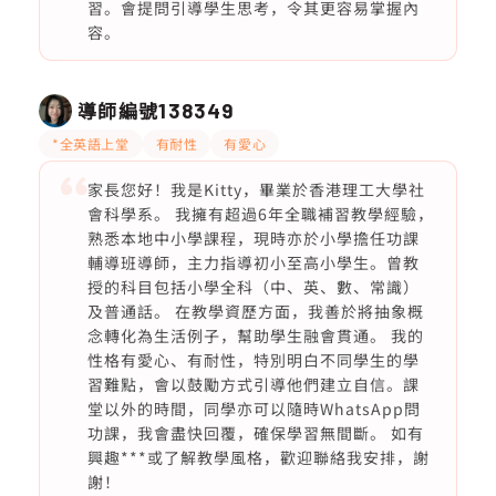
習。會提問引導學生思考，令其更容易掌握內
容。
導師編號
138349
*全英語上堂
有耐性
有愛心
家長您好！我是Kitty，畢業於香港理工大學社
會科學系。 我擁有超過6年全職補習教學經驗，
熟悉本地中小學課程，現時亦於小學擔任功課
輔導班導師，主力指導初小至高小學生。曾教
授的科目包括小學全科（中、英、數、常識）
及普通話。 在教學資歷方面，我善於將抽象概
念轉化為生活例子，幫助學生融會貫通。 我的
性格有愛心、有耐性，特別明白不同學生的學
習難點，會以鼓勵方式引導他們建立自信。課
堂以外的時間，同學亦可以隨時WhatsApp問
功課，我會盡快回覆，確保學習無間斷。 如有
興趣***或了解教學風格，歡迎聯絡我安排，謝
謝！