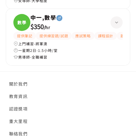
女導師-大學程度
中一,數學
數學
$350
/
hr
提供筆記
提供練習題/試題
應試策略
課程設計
題目講解
上門補習-將軍澳
一星期2日-1.5小時/堂
男導師-全職補習
關於我們
教育資訊
認證獎項
重大里程
聯絡我們