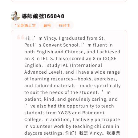
導師編號
166848
*全英語上堂
嚴格
有耐性
Hi! I’m Vincy. I graduated from St.
Paul’s Convent School. I’m fluent in
both English and Chinese, and I achieved
an 8 in IELTS. I also scored an 8 in IGCSE
English. I study IAL (International
Advanced Level), and I have a wide range
of learning resources—books, exercises,
and tailored materials—made specifically
to suit the needs of the student. I’m
patient, kind, and genuinely caring, and
I’ve also had the opportunity to teach
students from YWGS and Raimondi
College. In addition, I actively participate
in volunteer work by teaching children in
daycare settings. 你好！我是 Vincy。我畢業