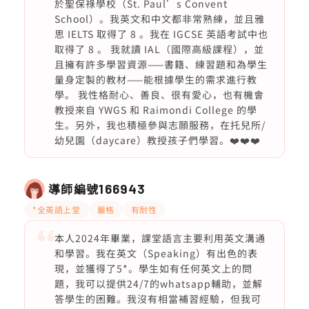
於聖保祿學校（St. Paul’s Convent
School）。我英文和中文都非常熟練，並且雅
思 IELTS 取得了 8 。我在 IGCSE 英語考試中也
取得了 8 。 我就讀 IAL（國際高級課程），並
且擁有許多學習資源——書籍、練習題和為學生
量身定製的教材——能根據學生的需求進行教
學。 我性格耐心、善良、很有愛心，也有機會
教授來自 YWGS 和 Raimondi College 的學
生。另外，我也積極參與志願服務，在托兒所/
幼兒園（daycare）教授孩子們學習。❤️❤️❤️
導師編號
166943
*全英語上堂
嚴格
有耐性
本人2024年畢業，課堂語言主要利用英文溝通
和學習。我在英文（Speaking）有出色的表
現，並獲得了5*。學生如有任何英文上的問
題，我可以提供24/7的whatsapp輔助，並解
答學生的困難。我沒有相當補習經驗，但我可