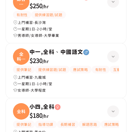
科
$250
/
hr
學、
有耐性
提供練習題/試題
上門補習-長沙灣
一星期1日-2小時/堂
男導師/女導師-大學畢業
中一,全科、中國語文
全
科、
$230
/
hr
中國
提供筆記
提供練習題/試題
應試策略
有耐性
互動教學
上門補習-九龍城
一星期1日-1小時/堂
女導師-大學程度
小四,全科
全科
$180
/
hr
提供筆記
指導功課
長期補習
解題思路
應試策略
提
上門補習-黃大仙