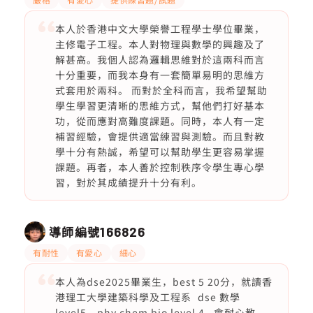
本人於香港中文大學榮譽工程學士學位畢業，
主修電子工程。本人對物理與數學的興趣及了
解甚高。我個人認為邏輯思維對於這兩科而言
十分重要，而我本身有一套簡單易明的思維方
式套用於兩科。 而對於全科而言，我希望幫助
學生學習更清晰的思維方式，幫他們打好基本
功，從而應對高難度課題。同時，本人有一定
補習經驗，會提供適當練習與測驗。而且對教
學十分有熱誠，希望可以幫助學生更容易掌握
課題。再者，本人善於控制秩序令學生專心學
習，對於其成績提升十分有利。
導師編號
166826
有耐性
有愛心
細心
本人為dse2025畢業生，best 5 20分，就讀香
港理工大學建築科學及工程系 dse 數學
level5，phy chem bio level 4 會耐心教