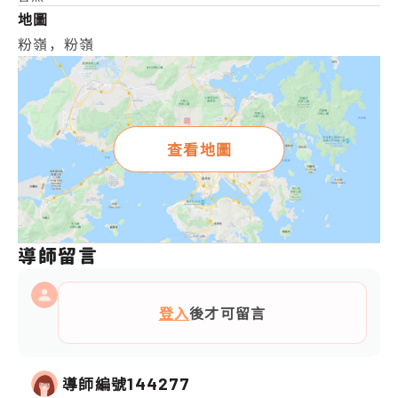
地圖
粉嶺，粉嶺
查看地圖
導師留言
登入
後才可留言
導師編號
144277