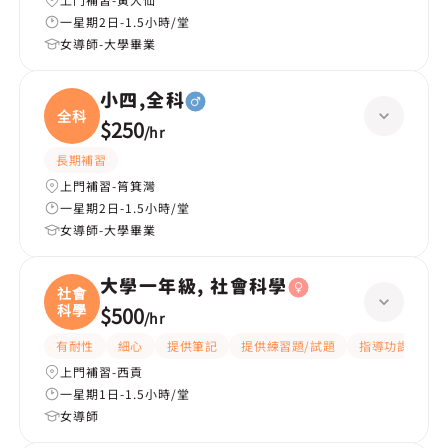
一星期2日-1.5小時/堂
女導師-大學畢業
小四,全科
全科
$250
/
hr
長期補習
上門補習-筲箕灣
一星期2日-1.5小時/堂
女導師-大學畢業
大學一年級, 社會科學
社會
科學
$500
/
hr
有耐性
細心
提供筆記
提供練習題/試題
指導功課
互
上門補習-西貢
一星期1日-1.5小時/堂
女導師