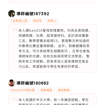
導師編號
167392
*全英語上堂
有耐性
有愛心
本人讀band1A聖母玫瑰書院，均為全英授課，
修讀物理、化學、經濟選修科。並於該班獲第
三名，數學更獲全級頭15。更曾數次參加過校
外數學比賽並獲得銅獎。 此外，對解題獨有思
考方法，可分享給學生相關技巧 ，日常也會指
導師妹的功課，在校也有與同學交流學習。 暫
時未有工作經驗，若有幸加入成為導師定會全
力以赴，希望能夠令學生有更好的學習。
導師編號
160662
WhatsAPP問功課
長期補習
應試策略
本人就讀於中文大學，有一年補習經驗，學生
程度有初小至初中的，會耐性細心地因應學生