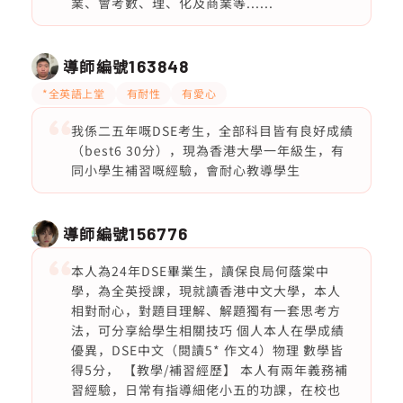
業、會考數、理、化及商業等......
導師編號
163848
*全英語上堂
有耐性
有愛心
我係二五年嘅DSE考生，全部科目皆有良好成績
（best6 30分），現為香港大學一年級生，有
同小學生補習嘅經驗，會耐心教導學生
導師編號
156776
本人為24年DSE畢業生，讀保良局何蔭棠中
學，為全英授課，現就讀香港中文大學，本人
相對耐心，對題目理解、解題獨有一套思考方
法，可分享給學生相關技巧 個人本人在學成績
優異，DSE中文（閱讀5* 作文4）物理 數學皆
得5分， 【教學/補習經歷】 本人有兩年義務補
習經驗，日常有指導細佬小五的功課，在校也