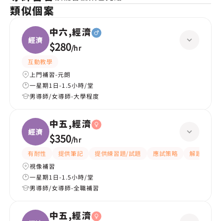
類似個案
中六,經濟
經濟
$280
/
hr
互動教學
上門補習-元朗
一星期1日-1.5小時/堂
男導師/女導師-大學程度
中五,經濟
經濟
$350
/
hr
有耐性
提供筆記
提供練習題/試題
應試策略
解題思路
視像補習
一星期1日-1.5小時/堂
男導師/女導師-全職補習
中五,經濟