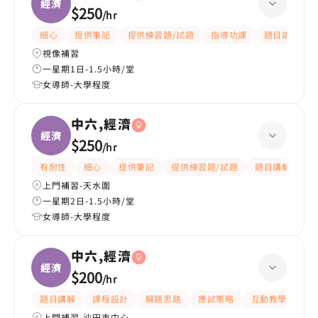
經濟
$250
/
hr
細心
提供筆記
提供練習題/試題
指導功課
題目講解
視像補習
一星期1日-1.5小時/堂
女導師-大學程度
中六,經濟
經濟
$250
/
hr
有耐性
細心
提供筆記
提供練習題/試題
題目講解
解
上門補習-天水圍
一星期2日-1.5小時/堂
女導師-大學程度
中六,經濟
經濟
$200
/
hr
題目講解
課程設計
解題思路
應試策略
互動教學
指
上門補習-沙田市中心