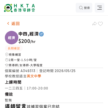
搜索
男-1名 中四,經濟，油麻地 補習推介
返回
中四,經濟
經濟
$200
/
hr
長期補習
視像補習
2周一堂-1.5小時/堂
男導師/女導師-大學程度
個案編號
｜登記時間
A349313
2026/05/25
學校教授語言
英文中學
上課時間
一二三四五｜17:00-20:00
備註
暫無
導師留言
該補習個案已完結