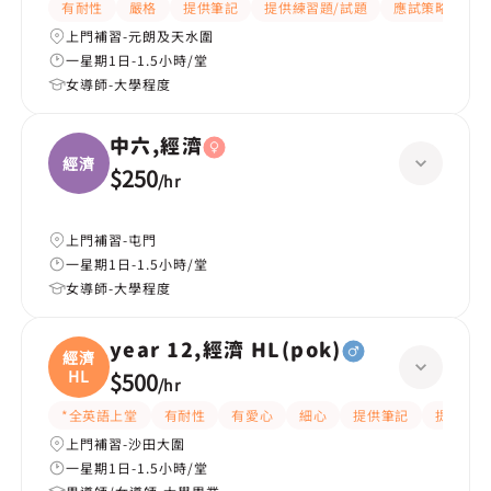
有耐性
嚴格
提供筆記
提供練習題/試題
應試策略
題
上門補習-元朗及天水圍
一星期1日-1.5小時/堂
女導師-大學程度
中六,經濟
經濟
$250
/
hr
上門補習-屯門
一星期1日-1.5小時/堂
女導師-大學程度
year 12,經濟 HL(pok)
經濟
HL
$500
/
hr
*全英語上堂
有耐性
有愛心
細心
提供筆記
提供練習
上門補習-沙田大圍
一星期1日-1.5小時/堂