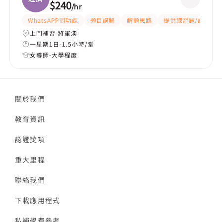
$240
/
hr
WhatsAPP問功課
題目講解
解題思路
提供練習題/試題
上門補習-將軍澳
一星期1日-1.5小時/堂
女導師-大學程度
關於我們
教育資訊
認證獎項
重大里程
聯絡我們
下載應用程式
私補學費參考