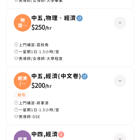
男導師/女導師-大學畢業
中五,物理、經濟
物
理、
$250
/
hr
經濟
上門補習-荔枝角
一星期1日-1.5小時/堂
男導師/女導師-大學程度
中五,經濟(中文卷)
經濟
(中
$200
/
hr
文
嚴格
上門補習-將軍澳
一星期1日-1.5小時/堂
男導師-DSE
中四,經濟
經濟