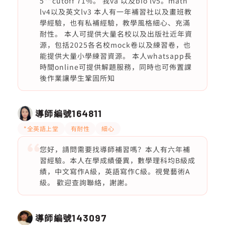
5**cutoff 71%。 我va 以及bio lv5。math
lv4以及英文lv3 本人有一年補習社以及畫班教
學經驗，也有私補經驗，教學風格細心、充滿
耐性。 本人可提供大量名校以及出版社近年資
源，包括2025各名校mock卷以及練習卷，也
能提供大量小學練習資源。 本人whatsapp長
時間online可提供解題服務，同時也可佈置課
後作業讓學生鞏固所知
導師編號
164811
*全英語上堂
有耐性
細心
您好，請問需要找導師補習嗎？本人有六年補
習經驗。本人在學成績優異，數學理科均B級成
績，中文寫作A級，英語寫作C級。視覺藝術A
級。 歡迎查詢聯絡，謝謝。
導師編號
143097