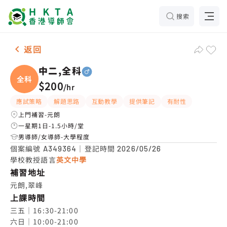
搜索
男-1名 中二,全科，元朗 補習推介
返回
中二,全科
全科
$200
/
hr
應試策略
解題思路
互動教學
提供筆記
有耐性
上門補習-元朗
一星期1日-1.5小時/堂
男導師/女導師-大學程度
個案編號
｜登記時間
A349364
2026/05/26
學校教授語言
英文中學
補習地址
元朗,翠峰
上課時間
三五｜16:30-21:00

六日｜10:00-21:00