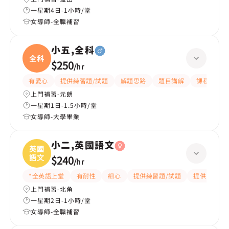
一星期4日-1小時/堂
女導師-全職補習
小五,全科
全科
$250
/
hr
有愛心
提供練習題/試題
解題思路
題目講解
課程設計
上門補習-元朗
一星期1日-1.5小時/堂
女導師-大學畢業
小二,英國語文
英國
語文
$240
/
hr
*全英語上堂
有耐性
細心
提供練習題/試題
提供筆記
上門補習-北角
一星期2日-1小時/堂
女導師-全職補習