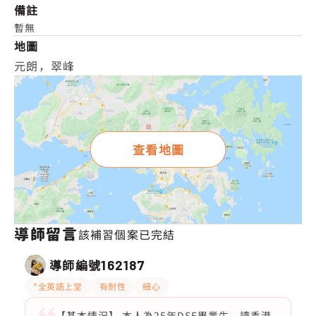
備註
暫無
地圖
元朗，翠峰
查看地圖
導師留言
該補習個案已完結
導師編號
162187
*全英語上堂
有耐性
細心
【基本情況】 本人為25年DSE畢業生，讀香港