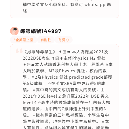
補中學英文及小學全科。有意可 whatsapp 聯
絡
導師編號
144997
*全英語上堂
有耐性
有愛心
《男導師尋學生》 👨🏻‍🎓 本人為應屆2021及
2022DSE考生 👨🏻‍🎓主修Physics M2 健社
👨🏻‍🎓本人就讀香港科技大學土木工程學系 ⭐️本
人精於數學、M2及Physics 健社，校內的數
學、M2及Physics 健社 predicted grade都獲
第5級成績。 ⭐️在英文SBA當中更取得5的成
績。 ⭐️高中時的英文成績有驚人的突破，由
2021年DSE level 2 急升至2022年 DSE 英文
level 4 ⭐️高中時的數學成績曾在一年內有大幅
度的進步，由中四的C級神速上升到中五的A
級。 ⭐️擁有豐富的三年私補經驗，小學生及中
學生皆教導過，現在為中小學生私補中。 ⭐️本
人有耐性，能詳細地解答學生的疑難，能透過