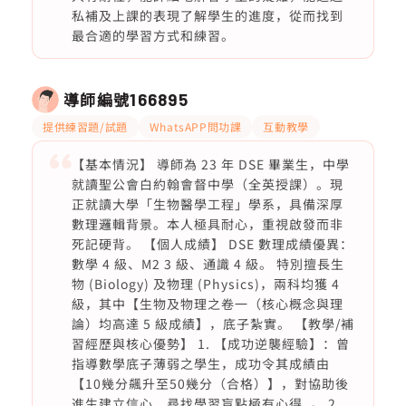
私補及上課的表現了解學生的進度，從而找到
最合適的學習方式和練習。
導師編號
166895
提供練習題/試題
WhatsAPP問功課
互動教學
【基本情況】 導師為 23 年 DSE 畢業生，中學
就讀聖公會白約翰會督中學（全英授課）。現
正就讀大學「生物醫學工程」學系，具備深厚
數理邏輯背景。本人極具耐心，重視啟發而非
死記硬背。 【個人成績】 DSE 數理成績優異：
數學 4 級、M2 3 級、通識 4 級。 特別擅長生
物 (Biology) 及物理 (Physics)，兩科均獲 4
級，其中【生物及物理之卷一（核心概念與理
論）均高達 5 級成績】，底子紮實。 【教學/補
習經歷與核心優勢】 1. 【成功逆襲經驗】：曾
指導數學底子薄弱之學生，成功令其成績由
【10幾分飆升至50幾分（合格）】，對協助後
進生建立信心、尋找學習盲點極有心得, 。 2.