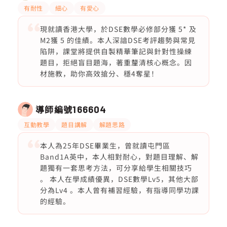
有耐性
細心
有愛心
現就讀香港大學，於DSE數學必修部分獲 5* 及
M2獲 5 的佳績。本人深諳DSE考評趨勢與常見
陷阱，課堂將提供自製精華筆記與針對性操練
題目，拒絕盲目題海，著重釐清核心概念。因
材施教，助你高效搶分、穩4奪星！
導師編號
166604
互動教學
題目講解
解題思路
本人為25年DSE畢業生，曾就讀屯門區
Band1A英中，本人相對耐心，對題目理解、解
題獨有一套思考方法，可分享給學生相關技巧
。 本人在學成績優異，DSE數學Lv5，其他大部
分為Lv4 。本人曾有補習經驗，有指導同學功課
的經驗。