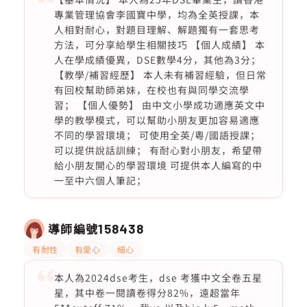
專業管理協會李國寶中學，均為全英授課，本
人相對耐心，對題目理解、解題獨有一套思考
方法，可分享給學生相關技巧 【個人成績】 本
人在學成績優異，DSE數學4分，其他為3分；
【教學/補習經歷】 本人未有補習經驗，但日常
有回校幫助師弟妹，在校也有與同學交流學
習； 【個人優勢】 由中文小學成功適應英文中
學的教學模式，可以幫助小朋友更加容易適應
不同的學習環境； 可使用全英/粵/國語授課；
可以提供說話訓練； 有耐心對小朋友，希望帶
給小朋友開心的學習環境 可提供本人編寫的中
一至中六個人筆記；
導師編號
158438
有耐性
有愛心
細心
本人為2024dse考生，dse 考獲中文全卷五星
星，其中卷一閱讀卷得分82%，遠超當年