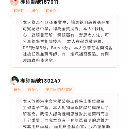
導師編號
167011
有耐性
細心
有愛心
本人為25年DSE畢業生，讀馬錦明慈善基金馬
可賓紀念中學，均為全英授課，本人相對耐
心，對題目理解、解題獨有一套思考方法，可
分享給學生相關技巧。 本人在學成績優異，
DSE數學5分，Bafs 4分。 本人亦曾在兩間補習
社擔任過兼職導師，有一定嘅補習經驗。有興
趣請聯絡我謝謝。
導師編號
130247
嚴格
有愛心
提供練習題/試題
本人於香港中文大學榮譽工程學士學位畢業，
主修電子工程。本人對物理與數學的興趣及了
解甚高。我個人認為邏輯思維對於這兩科而言
十分重要，而我本身有一套簡單易明的思維方
式套用於兩科。 而對於全科而言，我希望幫助