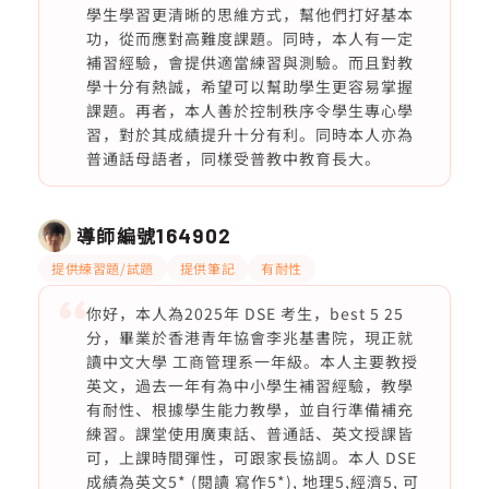
學生學習更清晰的思維方式，幫他們打好基本
功，從而應對高難度課題。同時，本人有一定
補習經驗，會提供適當練習與測驗。而且對教
學十分有熱誠，希望可以幫助學生更容易掌握
課題。再者，本人善於控制秩序令學生專心學
習，對於其成績提升十分有利。同時本人亦為
普通話母語者，同樣受普教中教育長大。
導師編號
164902
提供練習題/試題
提供筆記
有耐性
你好，本人為2025年 DSE 考生，best 5 25
分，畢業於香港青年協會李兆基書院，現正就
讀中文大學 工商管理系一年級。本人主要教授
英文，過去一年有為中小學生補習經驗，教學
有耐性、根據學生能力教學，並自行準備補充
練習。課堂使用廣東話、普通話、英文授課皆
可，上課時間彈性，可跟家長協調。本人 DSE
成績為英文5* (閱讀 寫作5*), 地理5,經濟5, 可