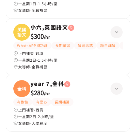
一星期1日-1.5小時/堂
女導師-全職補習
小六,英國語文
英國
語文
$300
/
hr
WhatsAPP問功課
長期補習
解題思路
題目講解
提供練
上門補習-觀塘
一星期2日-1.5小時/堂
女導師-全職補習
year 7,全科
全科
$280
/
hr
有耐性
有愛心
長期補習
上門補習-西貢
一星期2日-2小時/堂
女導師-大學程度