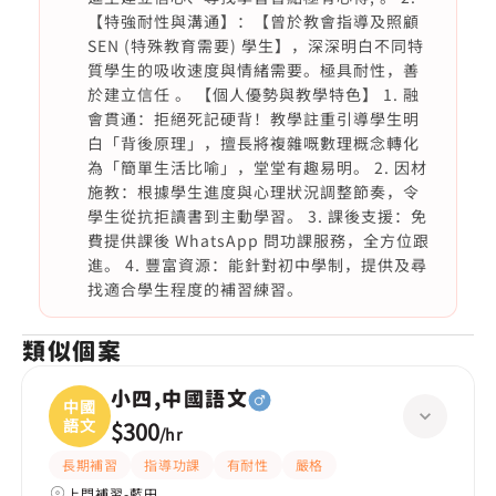
【特強耐性與溝通】：【曾於教會指導及照顧
SEN (特殊教育需要) 學生】，深深明白不同特
質學生的吸收速度與情緒需要。極具耐性，善
於建立信任 。 【個人優勢與教學特色】 1. 融
會貫通：拒絕死記硬背！教學註重引導學生明
白「背後原理」，擅長將複雜嘅數理概念轉化
為「簡單生活比喻」，堂堂有趣易明。 2. 因材
施教：根據學生進度與心理狀況調整節奏，令
學生從抗拒讀書到主動學習。 3. 課後支援：免
費提供課後 WhatsApp 問功課服務，全方位跟
進。 4. 豐富資源：能針對初中學制，提供及尋
找適合學生程度的補習練習。
類似個案
小四,中國語文
中國
語文
$300
/
hr
長期補習
指導功課
有耐性
嚴格
上門補習-藍田