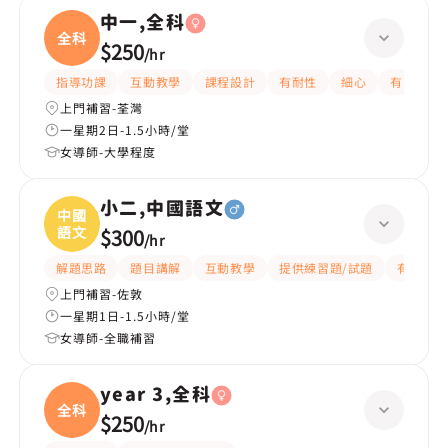
中一,全科
全科
$250
/
hr
指導功課
互動教學
課程設計
有耐性
細心
有愛心
上門補習-荃灣
一星期2日-1.5小時/堂
女導師-大學程度
小二,中國語文
中國
語文
$300
/
hr
解題思路
題目講解
互動教學
提供練習題/試題
有愛心
上門補習-佐敦
一星期1日-1.5小時/堂
女導師-全職補習
year 3,全科
全科
$250
/
hr