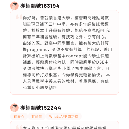
導師編號
163194
你好呀，曾就讀香港大學，補習時間地點可就
🙌🏻現已補了三年中學，亦有多年課後託管經
驗，對於本土升學有經驗，能給予意見🙌🏻 我
擁有三年補習經驗，有技巧之外，亦有耐心，
由淺入深。對高中同學而言，擁有強大的計算
機programs，令你不會有計算上的錯誤，善用
計算機加上清數學基本concept能令學生快速
補底，輕鬆應付校內試，同時能應用於DSE中，
令你考試快而準✅ 對小學至初中同學而言，目
標導向於打好根基，令你學得更輕鬆愉快。 本
人具備數學中英文卷的教材，着重保底，有信
心幫到小朋友🙌🏻
導師編號
152244
有愛心
有耐性
WhatsAPP問功課
本人為2022年香港大學化學系及數學系畢業