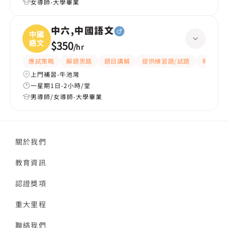
女導師-大學畢業
中六,中國語文
中國
語文
$350
/
hr
應試策略
解題思路
題目講解
提供練習題/試題
有耐性
上門補習-牛池灣
一星期1日-2小時/堂
男導師/女導師-大學畢業
關於我們
教育資訊
認證獎項
重大里程
聯絡我們