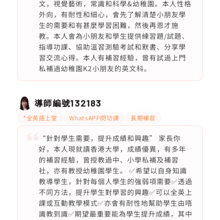
文，視覺藝術，常識和科學&幼稚園。本人性格
外向，有耐性和細心，會先了解清楚小朋友學
生的需要和有甚麼學習困難，然後再恩才施
教。本人會為小朋友和學生提供練習題/試題、
指導功課、協助溫習測驗考試和默書、分享學
習交流心得。本人有補習經驗，曾有試過上門
私補過幼稚園K2小朋友的英文科。
導師編號
132183
*全英語上堂
WhatsAPP問功課
長期補習
“針對學生需要，提升成績和興趣” 家長你
好，本人現就讀香港大學，成績優異，有多年
的補習經驗，曾授教過中、小學私補及補習
社，亦有教授幼稚園學生。 ✅希望以自身知識
教導學生，針對每個人學生的強弱項需要✅透過
不同方法，提升學生對學習的興趣✅可以全英上
課或互動教學模式✅亦會有耐性地幫助學生由唔
識教到識✅期望最重要能為學生提升成績，其中