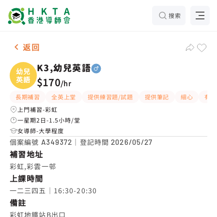
搜索
男-1名 K3,幼兒英語，彩虹 補習推介
返回
K3,幼兒英語
幼兒
英語
$170
/
hr
長期補習
全英上堂
提供練習題/試題
提供筆記
細心
有耐
上門補習-彩虹
一星期2日-1.5小時/堂
女導師-大學程度
個案編號
｜登記時間
A349372
2026/05/27
補習地址
彩虹,彩雲一邨
上課時間
一二三四五｜16:30-20:30
備註
彩虹地鐵站B出口