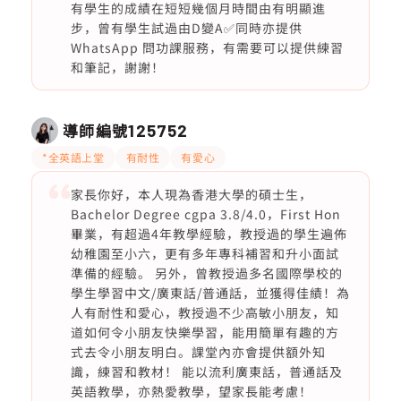
有學生的成績在短短幾個月時間由有明顯進
步，曾有學生試過由D變A✅同時亦提供
WhatsApp 問功課服務，有需要可以提供練習
和筆記，謝謝！
導師編號
125752
*全英語上堂
有耐性
有愛心
家長你好，本人現為香港大學的碩士生，
Bachelor Degree cgpa 3.8/4.0，First Hon
畢業，有超過4年教學經驗，教授過的學生遍佈
幼稚園至小六，更有多年專科補習和升小面試
準備的經驗。 另外，曾教授過多名國際學校的
學生學習中文/廣東話/普通話，並獲得佳績！為
人有耐性和愛心，教授過不少高敏小朋友，知
道如何令小朋友快樂學習，能用簡單有趣的方
式去令小朋友明白。課堂內亦會提供額外知
識，練習和教材！ 能以流利廣東話，普通話及
英語教學，亦熱愛教學，望家長能考慮！