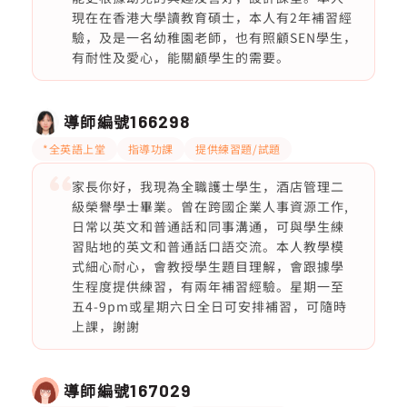
現在在香港大學讀教育碩士，本人有2年補習經
驗，及是一名幼稚園老師，也有照顧SEN學生，
有耐性及愛心，能關顧學生的需要。
導師編號
166298
*全英語上堂
指導功課
提供練習題/試題
家長你好，我現為全職護士學生，酒店管理二
級榮譽學士畢業。曾在跨國企業人事資源工作,
日常以英文和普通話和同事溝通，可與學生練
習貼地的英文和普通話口語交流。本人教學模
式細心耐心，會教授學生題目理解，會跟據學
生程度提供練習，有兩年補習經驗。星期一至
五4-9pm或星期六日全日可安排補習，可隨時
上課，謝謝
導師編號
167029