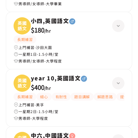
男導師/女導師-大學畢業
小四,英國語文
英國
語文
$180
/
hr
長期補習
上門補習-沙田大圍
一星期1日-1.5小時/堂
男導師/女導師-大學程度
year 10,英國語文
英國
語文
$400
/
hr
長期補習
細心
有耐性
題目講解
解題思路
提供練習
上門補習-美孚
一星期2日-1.5小時/堂
男導師-大學程度
中六,中國語文
中國