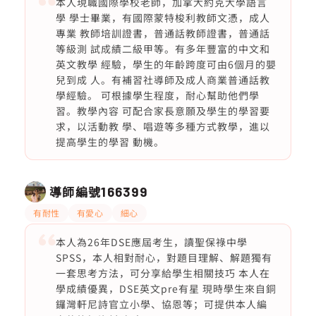
本人現職國際學校老師，加拿大約克大學語言
學 學士畢業，有國際蒙特梭利教師文憑，成人
專業 教師培訓證書，普通話教師證書，普通話
等級測 試成績二級甲等。有多年豐富的中文和
英文教學 經驗，學生的年齡跨度可由6個月的嬰
兒到成 人。有補習社導師及成人商業普通話教
學經驗。 可根據學生程度，耐心幫助他們學
習。教學內容 可配合家長意願及學生的學習要
求，以活動教 學、唱遊等多種方式教學，進以
提高學生的學習 動機。
導師編號
166399
有耐性
有愛心
細心
本人為26年DSE應屆考生，讀聖保祿中學
SPSS，本人相對耐心，對題目理解、解題獨有
一套思考方法，可分享給學生相關技巧 本人在
學成績優異，DSE英文pre有星 現時學生來自銅
鑼灣軒尼詩官立小學、協恩等；可提供本人編