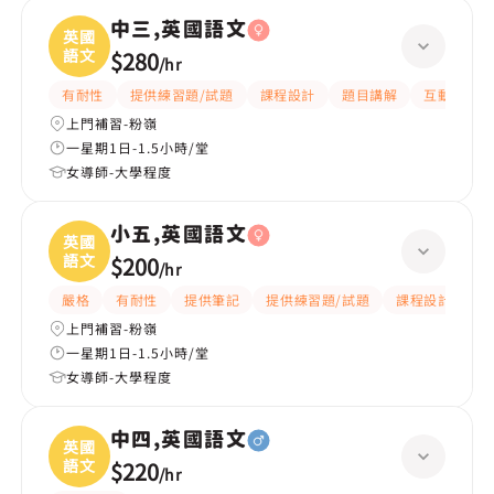
中三,英國語文
英國
語文
$280
/
hr
有耐性
提供練習題/試題
課程設計
題目講解
互動教學
上門補習-粉嶺
一星期1日-1.5小時/堂
女導師-大學程度
小五,英國語文
英國
語文
$200
/
hr
嚴格
有耐性
提供筆記
提供練習題/試題
課程設計
應
上門補習-粉嶺
一星期1日-1.5小時/堂
女導師-大學程度
中四,英國語文
英國
語文
$220
/
hr