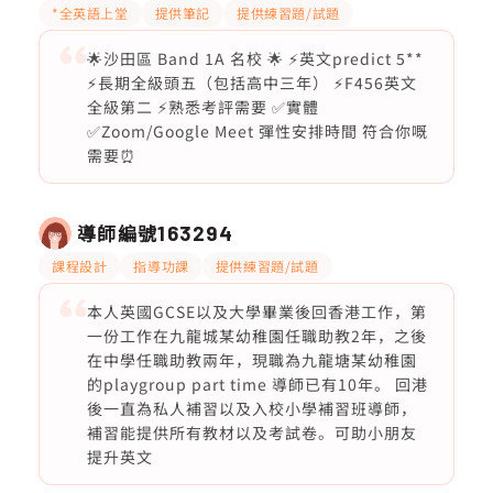
*全英語上堂
提供筆記
提供練習題/試題
🌟沙田區 Band 1A 名校 🌟 ⚡️英文predict 5**
⚡️長期全級頭五（包括高中三年） ⚡️F456英文
全級第二 ⚡️熟悉考評需要 ✅實體
✅Zoom/Google Meet 彈性安排時間 符合你嘅
需要⏰
導師編號
163294
課程設計
指導功課
提供練習題/試題
本人英國GCSE以及大學畢業後回香港工作，第
一份工作在九龍城某幼稚園任職助教2年，之後
在中學任職助教兩年，現職為九龍塘某幼稚園
的playgroup part time 導師已有10年。 回港
後一直為私人補習以及入校小學補習班導師，
補習能提供所有教材以及考試卷。可助小朋友
提升英文