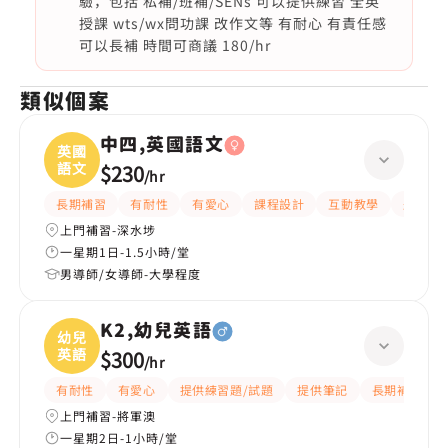
驗，包括 私補/班補/SENs 可以提供練習 全英
授課 wts/wx問功課 改作文等 有耐心 有責任感
可以長補 時間可商議 180/hr
類似個案
中四,英國語文
英國
語文
$230
/
hr
長期補習
有耐性
有愛心
課程設計
互動教學
題目講
上門補習-深水埗
一星期1日-1.5小時/堂
男導師/女導師-大學程度
K2,幼兒英語
幼兒
英語
$300
/
hr
有耐性
有愛心
提供練習題/試題
提供筆記
長期補習
上門補習-將軍澳
一星期2日-1小時/堂