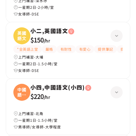
上門補習-深水埗
一星期2日-2小時/堂
女導師-DSE
小二,英國語文
英國
語文
$150
/
hr
*全英語上堂
嚴格
有耐性
有愛心
提供筆記
提供練習
上門補習-大埔
一星期2日-1.5小時/堂
女導師-DSE
小四,中國語文(小四)
中國
語文
$220
/
hr
(
上門補習-北角
一星期1日-1.5小時/堂
男導師/女導師-大學程度