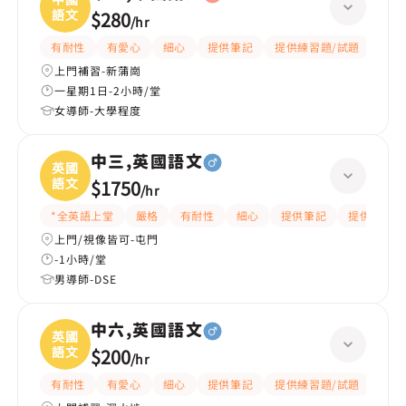
語文
$280
/
hr
有耐性
有愛心
細心
提供筆記
提供練習題/試題
課程
上門補習-新蒲崗
一星期1日-2小時/堂
女導師-大學程度
中三,英國語文
英國
語文
$1750
/
hr
*全英語上堂
嚴格
有耐性
細心
提供筆記
提供練習題
上門/視像皆可-屯門
-1小時/堂
男導師-DSE
中六,英國語文
英國
語文
$200
/
hr
有耐性
有愛心
細心
提供筆記
提供練習題/試題
指導