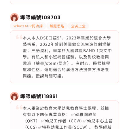
導師編號
108703
WhatsAPP問功課
解題思路
全英上堂
本人本人DSE口語5*，2023年畢業於浸會大學
藝術系，2022年曾到美國做交流生進修劇場繪
畫；三語流利，畢業於九龍城區BAND 1英文中
學。有私人和小班補習經驗，以及到校教授興
趣班（繪畫/stem/語言）。有耐心，將根據程
度和性格，運用適合的溝通方法提供方法培養
興趣。授課時間可議。
導師編號
118861
本人畢業於教育大學幼兒教育學士課程，並擁
有有以下四個專業資格： ✅幼稚園教師
（QKT） ✅幼兒工作者（CCW) ✅幼兒中心主管
（CCS) ✅特殊幼兒工作員(SCCW) 。 教學經驗