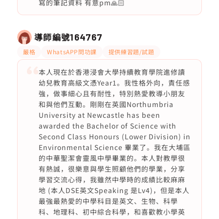
寫的筆記資料 有意pm🙏🏻
導師編號
164767
嚴格
WhatsAPP問功課
提供練習題/試題
本人現在於香港浸會大學持續教育學院進修讀
幼兒教育高級文憑Year1。我性格外向，責任感
強，做事細心且有耐性，特別熱愛教導小朋友
和與他們互動。剛剛在英國Northumbria
University at Newcastle has been
awarded the Bachelor of Science with
Second Class Honours (Lower Division) in
Environmental Science 畢業了。我在大埔區
的中華聖潔會靈風中學畢業的。本人對教學很
有熱誠，很樂意與學生照顧他們的學業，分享
學習交流心得，我雖然中學時的成績比較麻麻
地 (本人DSE英文Speaking 是Lv4)，但是本人
最強最熱愛的中學科目是英文、生物、科學
科、地理科、初中綜合科學，和喜歡教小學英