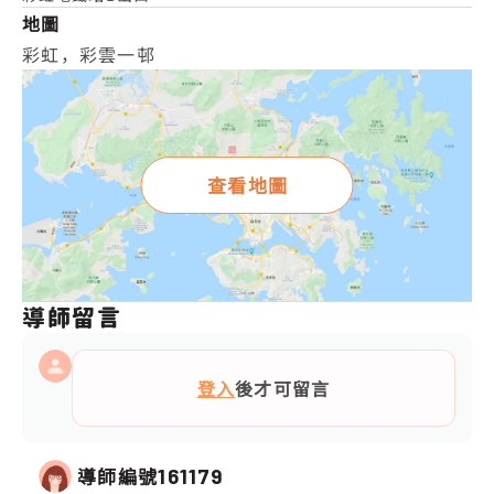
地圖
彩虹，彩雲一邨
查看地圖
導師留言
登入
後才可留言
導師編號
161179