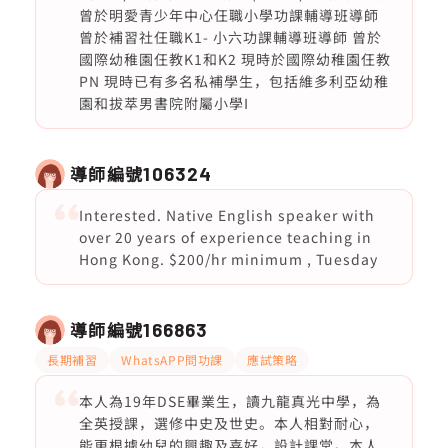
曾於明愛青少年中心仼職小學功課輔導班導師
曾於補習社仼職K1- 小六功課輔導班導師 曾於
國際幼稚園仼教K1和K2 現時於國際幼稚園仼教
PN 現時已有多名私補學生，包括維多利亞幼稚
園和拔萃男書院附屬小學I
導師編號
106324
Interested. Native English speaker with
over 20 years of experience teaching in
Hong Kong. $200/hr minimum , Tuesday
導師編號
166863
長期補習
WhatsAPP問功課
應試策略
本人為19年DSE畢業生，讀九龍真光中學，為
全英授課，選修中史及世史。本人相對耐心，
能更根據幼兒的興趣及喜好，設計課堂。本人