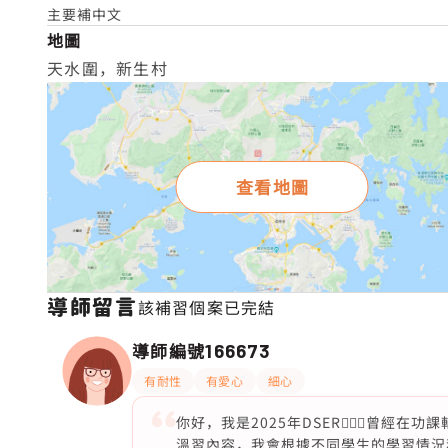
主要補中文
地圖
天水圍，新生村
查看地圖
導師留言
該補習個案已完結
導師編號
166673
有耐性
有愛心
細心
你好，我是2025年DSER🙋🏻‍♀️
溫習內容，我會根據不同學生的學習情況