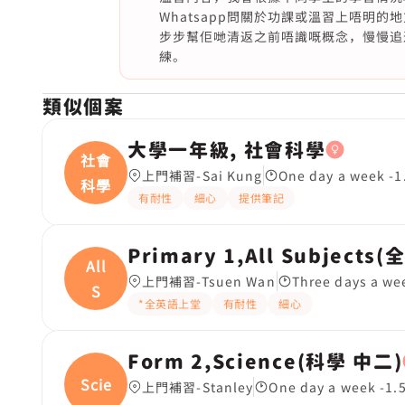
Whatsapp問關於功課或溫習上唔明
步步幫佢哋清返之前唔識嘅概念，慢慢追
練。
類似個案
大學一年級, 社會科學
社會
上門補習-Sai Kung
One day a week 
科學
有耐性
細心
提供筆記
Primary 1,All Subjects
All
上門補習-Tsuen Wan
Three days a w
S
*全英語上堂
有耐性
細心
Form 2,Science(科學 中二)
Scien
上門補習-Stanley
One day a week -