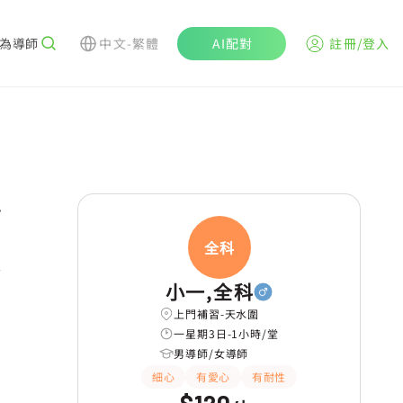
為導師
中文-繁體
AI配對
註冊/登入
r
全科
小一,全科
上門補習-天水圍
一星期3日-1小時/堂
男導師/女導師
細心
有愛心
有耐性