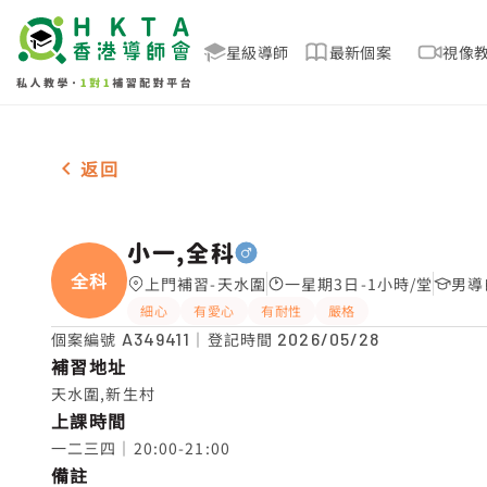
星級導師
最新個案
視像
男-1名 小一,全科，天水圍 補習推介
返回
小一,全科
全科
上門補習-天水圍
一星期3日-1小時/堂
男導
細心
有愛心
有耐性
嚴格
個案編號
A349411
｜登記時間
2026/05/28
補習地址
天水圍,新生村
上課時間
一二三四｜20:00-21:00
備註