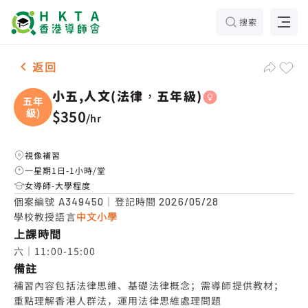
搜索
女-1名 小五,人文(法律，五年級)，小西灣 補習推介
返回
小五,人文(法律，五年級)
五年
級)
$350
/
hr
視像補習
一星期1日-1小時/堂
女導師-大學程度
個案編號
｜登記時間
A349450
2026/05/28
學校教授語言
中文小學
上課時間
六｜11:00-15:00
備註
補習內容包括法律思維、基礎法律概念；需導師提供教材；
重點理解香港人群法，運用法律思維處理問題