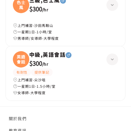
三級,色士風
色士
風
$300
/
hr
上門補習-沙田馬鞍山
一星期1日-1小時/堂
男導師/女導師-大學程度
中級,英語會話
英語
會話
$300
/
hr
有耐性
提供筆記
上門補習-尖沙咀
一星期1日-1.5小時/堂
女導師-大學程度
關於我們
教育資訊