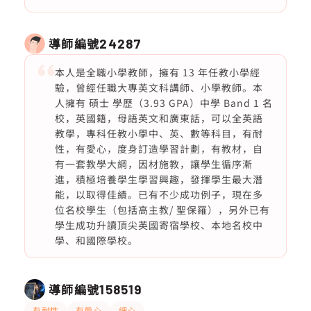
導師編號
24287
本人是全職小學教師，擁有 13 年任教小學經
驗，曾經任職大專英文科講師、小學教師。本
人擁有 碩士 學歷（3.93 GPA）中學 Band 1 名
校，英國籍，母語英文和廣東話，可以全英語
教學，專科任教小學中、英、數等科目，有耐
性，有愛心，度身訂造學習計劃，有教材，自
有一套教學大綱，因材施教，讓學生循序漸
進，積極培養學生學習興趣，發揮學生最大潛
能，以取得佳績。已有不少成功例子，現在多
位名校學生（包括高主教/ 聖保羅），另外已有
學生成功升讀頂尖英國寄宿學校、本地名校中
學、和國際學校。
導師編號
158519
有耐性
有愛心
細心