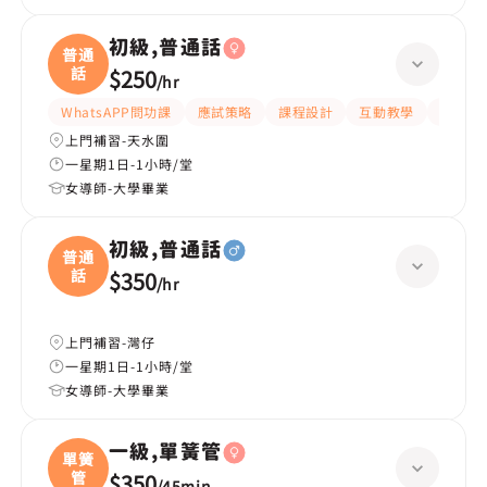
初級,普通話
普通
話
$250
/
hr
WhatsAPP問功課
應試策略
課程設計
互動教學
提供練
上門補習-天水圍
一星期1日-1小時/堂
女導師-大學畢業
初級,普通話
普通
話
$350
/
hr
上門補習-灣仔
一星期1日-1小時/堂
女導師-大學畢業
一級,單簧管
單簧
管
$350
/
45min