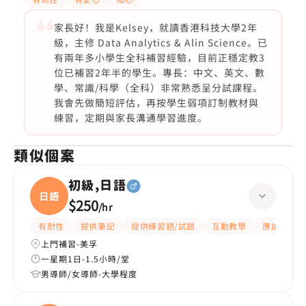
家長好！我是Kelsey，就讀香港科技大學2年
級，主修 Data Analytics & Alin Science。已
有兩年多小學生全科補習經驗，目前正穩定教3
位已補習2年半的學生。專長：中文、英文、數
學、常識/科學（全科）非常熟悉呈分試課程。
我會先做簡短評估，再按學生弱項訂制教材與
練習，定期與家長溝通學習進度。
類似個案
初級,日語
日語
$250
/
hr
有耐性
提供筆記
提供練習題/試題
互動教學
應試策略
上門補習-美孚
一星期1日-1.5小時/堂
男導師/女導師-大學程度