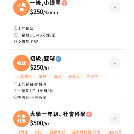
一級,小提琴
小提
琴
$250
/
45min
上門補習
一星期2日-45分鐘/堂
女導師-DSE
初級,籃球
籃球
$250
/
hr
互動教學
嚴格
細心
有愛心
有耐性
上門補習-銅鑼灣
一星期1日-1小時/堂
男導師-大學程度
大學一年級, 社會科學
社會
科學
$500
/
hr
有耐性
細心
提供筆記
提供練習題/試題
指導功課
互