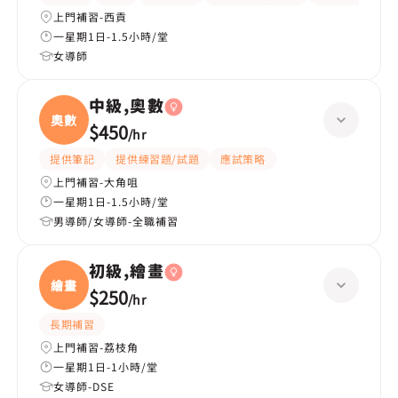
上門補習-西貢
一星期1日-1.5小時/堂
女導師
中級,奧數
奧數
$450
/
hr
提供筆記
提供練習題/試題
應試策略
上門補習-大角咀
一星期1日-1.5小時/堂
男導師/女導師-全職補習
初級,繪畫
繪畫
$250
/
hr
長期補習
上門補習-荔枝角
一星期1日-1小時/堂
女導師-DSE