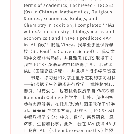
terms of academics, I achieved 6 IGCSEs
(9s) in Chinese, Mathematics, Religious
Studies, Economics, Biology, and
Chemistry In addition, I completed **IAs
with 4As ( chemistry , biology maths and
economics ) and I have a predicted 4A⭐️
in IAL 你好！我是 Vincy。我毕业于圣保祿學
校（St. Paul’s Convent School）。我英文
和中文都非常熟练，并且雅思 IELTS 取得了 8
我在 IGCSE 英语考试中也取得了 8 。 我就读
IAL（国际高级课程），并且拥有很多学习资源
——书籍、练习题和为学生量身定制的学习材料
——能根据学生的需求进行教学。 我性格耐心、
善良、很有爱心，也有机会教授来自 YWGS 和
Raimondi College 的学生。此外，我也积极
参与志愿服务，在托儿所/幼儿园里教孩子们学
习。❤️❤️❤️ 在学术方面，我在 6 门 IGCSE 科目
中都取得了 9 分：中文、数学、宗教研究、经
济学、生物和化学。此外，我在 IAs 获得 4A,并
且我在 IAL （ chem bio econ maths ) 的预