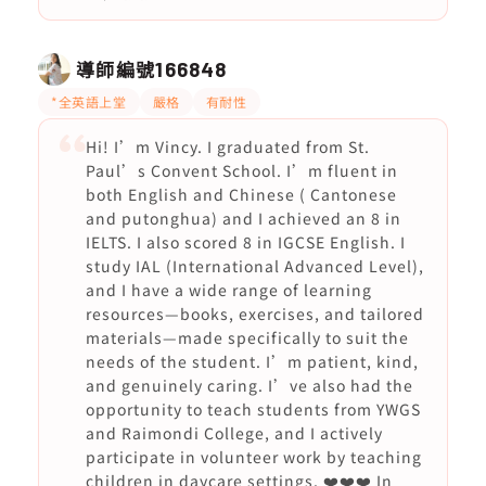
導師編號
166848
*全英語上堂
嚴格
有耐性
Hi! I’m Vincy. I graduated from St.
Paul’s Convent School. I’m fluent in
both English and Chinese ( Cantonese
and putonghua) and I achieved an 8 in
IELTS. I also scored 8 in IGCSE English. I
study IAL (International Advanced Level),
and I have a wide range of learning
resources—books, exercises, and tailored
materials—made specifically to suit the
needs of the student. I’m patient, kind,
and genuinely caring. I’ve also had the
opportunity to teach students from YWGS
and Raimondi College, and I actively
participate in volunteer work by teaching
children in daycare settings. ❤️❤️❤️ In