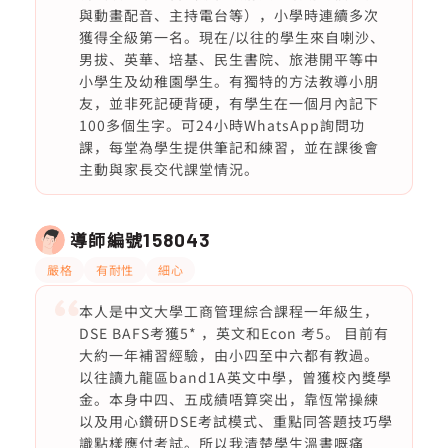
與動畫配音、主持電台等），小學時連續多次
獲得全級第一名。現在/以往的學生來自喇沙、
男拔、英華、培基、民生書院、旅港開平等中
小學生及幼稚園學生。有獨特的方法教導小朋
友，並非死記硬背硬，有學生在一個月內記下
100多個生字。可24小時WhatsApp詢問功
課，每堂為學生提供筆記和練習，並在課後會
主動與家長交代課堂情況。
導師編號
158043
嚴格
有耐性
細心
本人是中文大學工商管理綜合課程一年級生，
DSE BAFS考獲5* ，英文和Econ 考5。 目前有
大約一年補習經驗，由小四至中六都有教過。
以往讀九龍區band1A英文中學，曾獲校內獎學
金。本身中四、五成績唔算突出，靠恆常操練
以及用心鑽研DSE考試模式、重點同答題技巧學
識點樣應付考試。所以我清楚學生溫書嘅痛