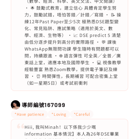
（數學、經濟、科學、英文文法、中文閱讀）
· 🌟 鼓勵式教育，建立信心 具體肯定學生努
力，鼓勵試錯，唔怕答錯／計錯／寫錯 · 📝 操
練12年Past Paper至少5次 極熟悉DSE題型變
化、常見陷阱、應試策略（適用於英文、數
學、經濟、生物等） · 📈 DSE predict 5 清楚
由低分逐步提升到高分的實際路徑 · 💬 課後
WhatsApp無限問功課 學生隨時有問題都可以
問，持續跟進 · 🌐 語言彈性 可全英／全普／廣
東話上堂，適應本地及國際學生 · 💻 視像教學
經驗豐富 熟悉Zoom教學，提供電子筆記及練
習 · ⏰ 時間彈性，長期補習 可配合密集上堂
（如一星期5日）或考試前衝刺
導師編號
167099
*Have patience
*Loving
*Careful
Hiii, 我叫Minah！以下係我少少嘅
information 基本情況】本人為26年DSE畢業