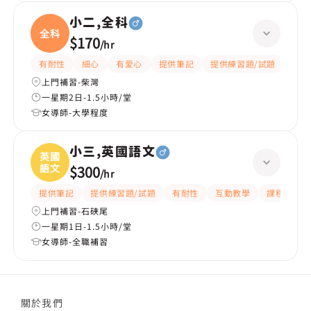
小二,全科
全科
$170
/
hr
有耐性
細心
有愛心
提供筆記
提供練習題/試題
指導
上門補習-柴灣
一星期2日-1.5小時/堂
女導師-大學程度
小三,英國語文
英國
語文
$300
/
hr
提供筆記
提供練習題/試題
有耐性
互動教學
課程設計
上門補習-石硤尾
一星期1日-1.5小時/堂
女導師-全職補習
關於我們