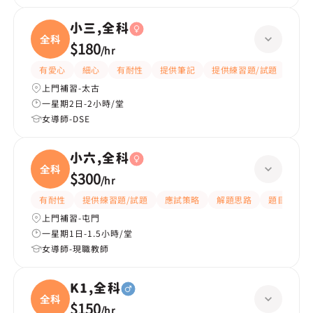
小三,全科
全科
$180
/
hr
有愛心
細心
有耐性
提供筆記
提供練習題/試題
指導
上門補習-太古
一星期2日-2小時/堂
女導師-DSE
小六,全科
全科
$300
/
hr
有耐性
提供練習題/試題
應試策略
解題思路
題目講解
上門補習-屯門
一星期1日-1.5小時/堂
女導師-現職教師
K1,全科
全科
$150
/
hr