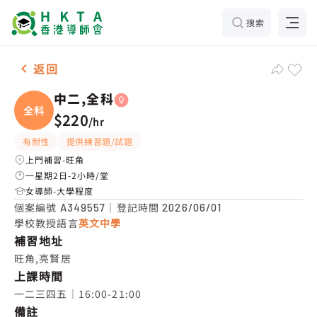
搜索
女-1名 中二,全科，旺角 補習推介
返回
中二,全科
全科
$220
/
hr
有耐性
提供練習題/試題
上門補習-旺角
一星期2日-2小時/堂
女導師-大學程度
個案編號
｜登記時間
A349557
2026/06/01
學校教授語言
英文中學
補習地址
旺角,亮賢居
上課時間
一二三四五｜16:00-21:00
備註