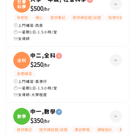
社會
科學
$500
/
hr
有耐性
細心
提供筆記
提供練習題/試題
指導功課
互
上門補習-西貢
一星期1日-1.5小時/堂
女導師
中二,全科
全科
$250
/
hr
長期補習
上門補習-香港仔
一星期1日-1.5小時/堂
女導師-大學程度
中一,數學
數學
$350
/
hr
提供筆記
提供練習題/試題
應試策略
課程設計
題目講解