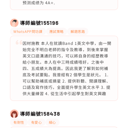
预测成绩为 4A⭐️.
導師編號
155196
WhatsAPP問功課
應試策略
解題思路
因材施教 本人在就讀Band 1英文中學，由一開
始完全不明白老師的指令及教導，到後來掌握
英文口語溝通的技巧，可以將自身的經歷教導
給小朋友。本人在中三時成績唔好，之後中
四、五成績大為提高。因此我更了解到如何補
底及考試要點。我曾經有2 個學生是狀元。 1.
可以幫助補底或摘星 2. ⁠提供聆聽、閱讀理解、
口語及寫作技巧，全面提升學生英文水平 3. ⁠提
供大量練習 4. ⁠從生活中引起學生對英文興趣
導師編號
158438
有耐性
有愛心
細心