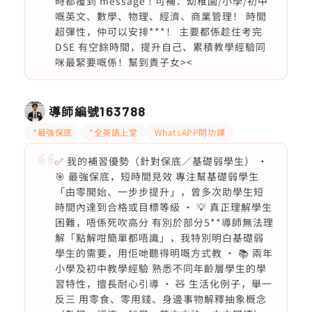
時都覆到 message ! 可補：幼稚園/小學/初中
嘅英文、數學、物理、經濟、商業管理！ 時間
超彈性，仲可以安排***！ 主要都係趁住考完
DSE 有空餘時間，提升自己、累積教學經驗同
咪最緊要嘅係！幫到貴子女><
導師編號
163788
*最強保底
*全英語上堂
WhatsAPP問功課
✅ 我的補習優勢（針對保底／基礎弱學生） ·
🎯 最強保底，短時間見效 專注幫基礎弱學生
「由零開始、一步步提升」，曾多次助學生短
時間內達到合格或目標等級 · 💡 真正理解學生
困難，唔係死吹高分 有別於部分5**導師無法理
解「點解咁簡單都唔識」，我特別明白基礎弱
學生的需要，用佢哋聽得明嘅方式教 · 📚 兩年
小學及初中教學經驗 熟悉不同年齡層學生的學
習特性，擅長耐心引導 · 🧸 生活化例子，舉一
反三 用零食、零用錢、身邊事物解釋抽象概念