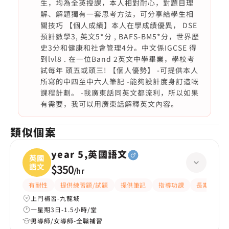
生，均為全英授課，本人相對耐心，對題目理
解、解題獨有一套思考方法，可分享給學生相
關技巧 【個人成績】本人在學成績優異， DSE
預計數學3, 英文5*分 , BAFS-BM5*分，世界歷
史3分和健康和社會管理4分。中文係IGCSE 得
到lvl8 . 在一位Band 2英文中學畢業，學校考
試每年 頭五或頭三! 【個人優勢】 -可提供本人
所寫的中四至中六人筆記 -能夠設計度身訂造嘅
課程計劃。 -我廣東話同英文都流利，所以如果
有需要，我可以用廣東話解釋英文內容。
類似個案
year 5,英國語文
英國
語文
$350
/
hr
有耐性
提供練習題/試題
提供筆記
指導功課
長期補習
上門補習-九龍城
一星期3日-1.5小時/堂
男導師/女導師-全職補習