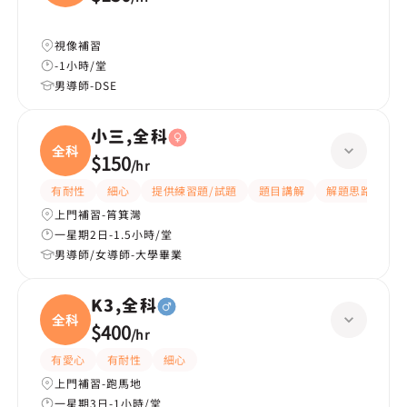
視像補習
-1小時/堂
男導師-DSE
小三,全科
全科
$150
/
hr
有耐性
細心
提供練習題/試題
題目講解
解題思路
上門補習-筲箕灣
一星期2日-1.5小時/堂
男導師/女導師-大學畢業
K3,全科
全科
$400
/
hr
有愛心
有耐性
細心
上門補習-跑馬地
一星期3日-1小時/堂