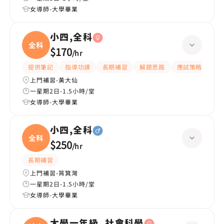
女導師-大學畢業
小四,全科
全科
$170
/
hr
提供筆記
指導功課
長期補習
解題思路
應試策略
提
上門補習-黃大仙
一星期2日-1.5小時/堂
女導師-大學畢業
小四,全科
全科
$250
/
hr
長期補習
上門補習-筲箕灣
一星期2日-1.5小時/堂
女導師-大學畢業
大學一年級, 社會科學