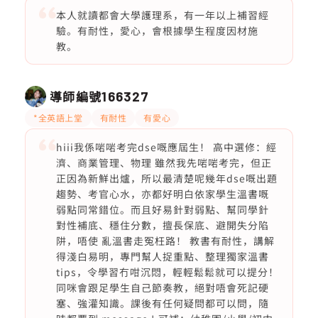
本人就讀都會大學護理系，有一年以上補習經
驗。有耐性，愛心，會根據學生程度因材施
教。
導師編號
166327
*全英語上堂
有耐性
有愛心
hiii我係啱啱考完dse嘅應屆生！ 高中選修：經
濟、商業管理、物理 雖然我先啱啱考完，但正
正因為新鮮出爐，所以最清楚呢幾年dse嘅出題
趨勢、考官心水，亦都好明白依家學生溫書嘅
弱點同常錯位。而且好易針對弱點、幫同學針
對性補底、穩住分數，擅長保底、避開失分陷
阱，唔使 亂溫書走冤枉路！ 教書有耐性，講解
得淺白易明，專門幫人捉重點、整理獨家溫書
tips，令學習冇咁沉悶，輕輕鬆鬆就可以提分！
同咪會跟足學生自己節奏教，絕對唔會死記硬
塞、強灌知識。課後有任何疑問都可以問，隨