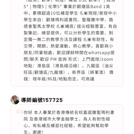
5* | 物理5 | 化學5* 畢業於觀塘區Band 1英
中，累積超過10位補習學生 💪🏿現授/曾授中小
學生來自：觀塘瑪利諾書院、聖羅撒中學、路
德會聖馬太學校 💪🏿補底/ 拔尖經驗豐富，有自
製筆記、練習提供，可以分析學生的需要、制
定獨一無二的教學方法及課程 💪🏿有耐性，有
交帶，開朗，熱愛運動，熱心教學，喜歡與小
朋友/同輩相處，歡迎課餘時間在whatsapp提
問/聊天 歡迎 PM 查詢 形式：上門面授/zoom
地點：港島區（港島綫沿線），九龍區（油尖
旺區/觀塘區/九龍塘），新界區（將軍澳） 價
錢：視年級/科目/地點而定，可商議
導師編號
157725
你好 本人畢業於香港傳統名校嘉諾撒聖瑪利書
院 及香港城市大學金融學士，為人有耐性細
心，有私補及補習社經驗，希望能夠幫助學
生，謝謝！