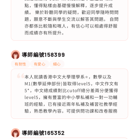
點，懂得點樣由基礎慢慢解釋，逐步提升成
績。 樂於聆聽同學的疑問，歡迎同學隨時問問
題，願意不斷與學生交流以解答其問題。 自問
亦都係比較隨和嘅人，有信心可以相處得舒服
而成績亦有所提升。
導師編號
158399
有耐性
有愛心
細心
本人就讀香港中文大學理學系⭐️，數學以及
M1(數學延伸部份)皆取得level5，中文作文有
5*，中文總成績對比cutoff總分差兩分便獲得
level5，擁有豐富的中小學私補和一對一功輔
班的經驗，已有接近兩年私補及補習社教學經
驗，熟悉教學內容。可提供問功課和改卷服務
導師編號
165352