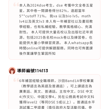
本人為2024dse考生，dse 考獲中文全卷五星
星，其中卷一閱讀卷得分82%，遠超當年
5**cutoff 71%。 我va 以及bio lv5。math
lv4以及英文lv3 本人有一年補習社以及畫班教
學經驗，也有私補經驗，教學風格細心、充滿
耐性。 本人可提供大量名校以及出版社近年資
源，包括2025各名校mock卷以及練習卷，也
能提供大量小學練習資源。 本人whatsapp長
時間online可提供解題服務，同時也可佈置課
後作業讓學生鞏固所知
導師編號
114113
6年補習經驗全職導師，沙田Band1A學校畢業
（教學語言為英語及普通話），可上課語言為
廣東話、英文、普通話。主攻中文，DSE 中文
4(作文5)、中國文學4，另在公務員考試中文科
獲得level2（等同DSE 5或以上）。普通話水平
測試獲二甲證書（擔任政府大型活動司儀、參