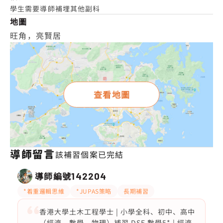
學生需要導師補埋其他副科
地圖
旺角，亮賢居
查看地圖
導師留言
該補習個案已完結
導師編號
142204
*着重邏輯思維
*JUPAS策略
長期補習
香港大學土木工程學士 | 小學全科、初中、高中
（經濟，數學，物理）補習 DSE 數學5* | 經濟