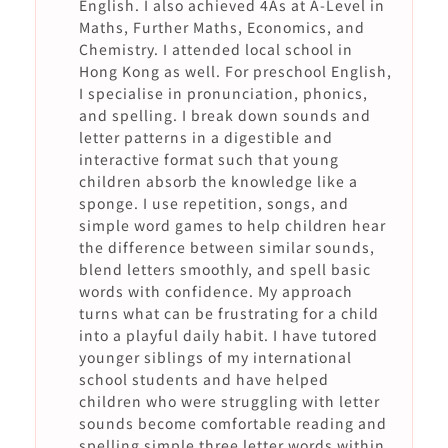
English. I also achieved 4As at A-Level in
Maths, Further Maths, Economics, and
Chemistry. I attended local school in
Hong Kong as well. For preschool English,
I specialise in pronunciation, phonics,
and spelling. I break down sounds and
letter patterns in a digestible and
interactive format such that young
children absorb the knowledge like a
sponge. I use repetition, songs, and
simple word games to help children hear
the difference between similar sounds,
blend letters smoothly, and spell basic
words with confidence. My approach
turns what can be frustrating for a child
into a playful daily habit. I have tutored
younger siblings of my international
school students and have helped
children who were struggling with letter
sounds become comfortable reading and
spelling simple three letter words within