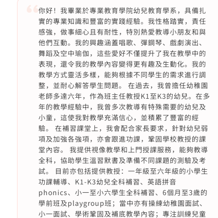
你好！我畢業於專業教育學院幼兒教育學系，具備扎
實的專業知識和豐富的實踐經驗。我性格踏實，責任
感強，做事細心且有耐性，特別熱愛教導小朋友和與
他們互動。我的興趣涵蓋唱歌、彈鋼琴、戲劇演出、
舞蹈及空中瑜伽，這些愛好不僅提升了我在教學中的
表現，還令我的教學內容變得更有趣及生動化。我的
教學方式靈活多樣，能夠根據不同學生的需求進行調
整，並耐心解答學生問題。 在過去，我曾擔任幼稚園
老師多達六年，作為班主任教授K1至K3的幼兒。在多
年的教學經驗中，我曾多次教導有特殊需要的幼兒及
小童，這使我對教學充滿信心，並積累了豐富的經
驗。 在補習課堂上，我會配合家長要求，針對幼兒弱
項及加強各強項，亦會跟進功課，鞏固學校教授的課
堂內容。 我提供視像教學和上門授課服務，能夠教導
全科，協助學生溫習默書及準備不同課題的測驗及考
試。 目前亦包括提供教授：一年級至六年級的小學生
功課輔導、K1-K3幼兒全科補習、英語拼音
phonics、小一至小六學生全科補習、6個月至3歲的
學前班及playgroup班；當中亦有操練幼稚園面試、
小一面試、學術鞏固及補底教學內容；專注訓練兒童