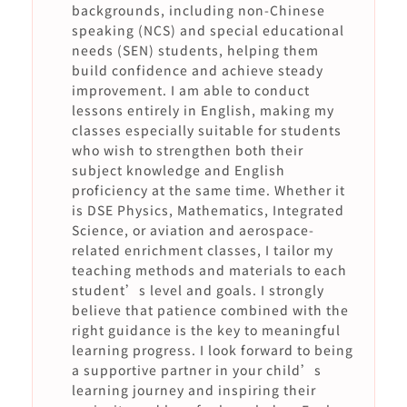
backgrounds, including non-Chinese
speaking (NCS) and special educational
needs (SEN) students, helping them
build confidence and achieve steady
improvement. I am able to conduct
lessons entirely in English, making my
classes especially suitable for students
who wish to strengthen both their
subject knowledge and English
proficiency at the same time. Whether it
is DSE Physics, Mathematics, Integrated
Science, or aviation and aerospace-
related enrichment classes, I tailor my
teaching methods and materials to each
student’s level and goals. I strongly
believe that patience combined with the
right guidance is the key to meaningful
learning progress. I look forward to being
a supportive partner in your child’s
learning journey and inspiring their