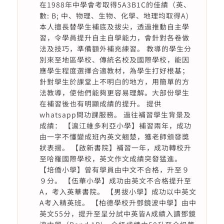
在1988年中學會考取得5A3B1C的佳績（英、
數: B; 中、物理、生物、化學、地理均取得A)
本人擅長替學生補底及拔尖，透過推動自主學
習，令學員提升自主自學能力，會針對各卷做
法及技巧，準備額外補充練習。 教導的學生分
別來至地區學校、傳統名校及國際學校，能因
應學生程度選擇合適教材，為學生打好根基；
針對學生於課堂上不明白的地方，用簡單的方
法教導，使他們能夠更容易理解。大部份學生
在補習後也有明顯成績的提升。 提供
whatsapp問功課服務。 過往補習學生背景及
成績： 【滬江維多利亞小學】補習兩年，成功
由一字不懂變成班內英文翹楚，獲老師頒發獎
狀表揚。 【啟新書院】補習一年，成功轉校升
至哈羅國際學校，英文作文成績突發猛進。
【培僑小學】曾有學員由中文不合格，升至９
９分。 【伍華小學】成功由英文不合格提升至
A，考入英華書院。 【男拔小學】成功以中英文
A考入精英班。 【柏德學校升鄧鏡波中學】由中
英文55分，提升至呈分試中英皆A成績入讀鄧鏡