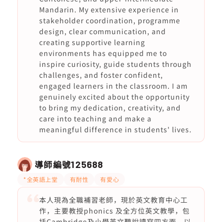
Mandarin. My extensive experience in
stakeholder coordination, programme
design, clear communication, and
creating supportive learning
environments has equipped me to
inspire curiosity, guide students through
challenges, and foster confident,
engaged learners in the classroom. I am
genuinely excited about the opportunity
to bring my dedication, creativity, and
care into teaching and make a
meaningful difference in students' lives.
導師編號
125688
*全英語上堂
有耐性
有愛心
本人現為全職補習老師，現於英文教育中心工
作，主要教授phonics 及全方位英文教學，包
括Cambridge及小學英文聽說讀寫四方面，以