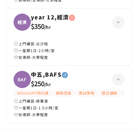
year 12,經濟
經濟
$350
/
hr
上門補習-尖沙咀
一星期1日-2小時/堂
女導師-大學程度
中五,BAFS
BAFS
$250
/
hr
WhatsAPP問功課
解題思路
應試策略
題目講解
課程設
上門補習-將軍澳
一星期1日-1.5小時/堂
女導師-大學程度