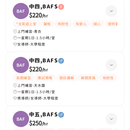
中四,BAFS
BAFS
$220
/
hr
*全英語上堂
嚴格
有耐性
有愛心
細心
提供筆記
上門補習-青衣
一星期1日-1.5小時/堂
女導師-大學程度
中四,BAFS
BAFS
$220
/
hr
長期補習
應試策略
題目講解
解題思路
有耐性
有愛
上門補習-天水圍
一星期1日-1.5小時/堂
男導師/女導師-大學程度
中五,BAFS
BAFS
$250
/
hr