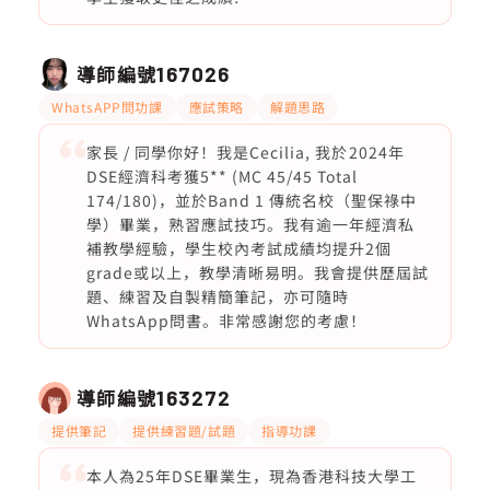
導師編號
167026
WhatsAPP問功課
應試策略
解題思路
家長 / 同學你好！我是Cecilia, 我於⁠2024年
DSE經濟科考獲5** (MC 45/45 Total
174/180)，並於Band 1 傳統名校（聖保祿中
學）畢業，熟習應試技巧。我有逾一年經濟私
補教學經驗，學生校內考試成績均提升2個
grade或以上，教學清晰易明。我會提供歷屆試
題、練習及自製精簡筆記，亦⁠可隨時
WhatsApp問書。非常感謝您的考慮！
導師編號
163272
提供筆記
提供練習題/試題
指導功課
本人為25年DSE畢業生，現為香港科技大學工