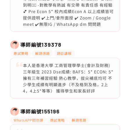
到明❤️‍🔥 -對教學有熱誠 有交帶 有責任感 有經驗
💕 Pre Econ 5* 校內成績Econ A 以上成績皆可
提供證明 ✔️上門/會所面授 ✔️ Zoom / Google
meet ✔️無限IG / WhatsApp dm 問問題
導師編號
139378
應試策略
解題思路
題目講解
本人是香港大學 工商管理學學士(會計及財務)
三年級生 2023 Dse成績: BAFS：5* ECON: 5*
擁有三年補習經驗 熱心教學，拔尖補底均可 不
少學生成績有明顯進步（不及格到及格，2上
4，4上5*等等） 獲得學生和家長好評
導師編號
155196
WhatsAPP問功課
應試策略
解題思路