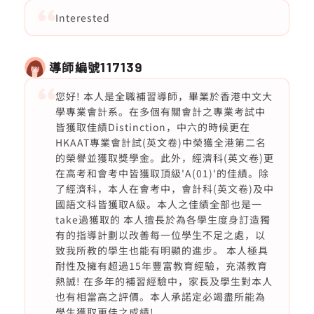
Interested
導師編號
117139
您好! 本人是全職補習導師，畢業於香港中文大
學專業會計系。在多個有關會計之專業考試中
皆獲取佳績Distinction，中六的時候更在
HKAAT專業會計試(英文卷)中榮獲全港第二名
的榮譽並獲取獎學金。此外，經濟科(英文卷)更
在高考和會考中皆獲取頂級'A(01)'的佳績。除
了經濟科，本人在會考中，會計科(英文卷)及中
國語文科皆獲取A級。本人之佳績全部也是一
take過獲取的 本人擅長於為各學生度身訂造獨
有的指導計劃以改善每一位學生不足之處，以
致我所教的學生也能有明顯的進步。 本人極具
耐性及擁有超過15年豐富教育經驗，充滿教育
熱誠! 在多年的補習經驗中，家長及學生對本人
也有相當高之評價。本人承諾定必竭盡所能為
學生獲取更佳之成績!