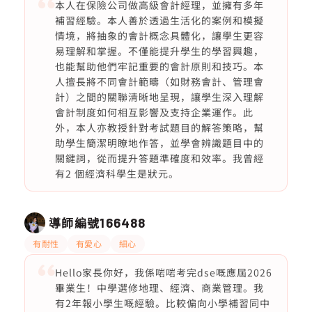
本人在保險公司做高級會計經理，並擁有多年
補習經驗。本人善於透過生活化的案例和模擬
情境，將抽象的會計概念具體化，讓學生更容
易理解和掌握。不僅能提升學生的學習興趣，
也能幫助他們牢記重要的會計原則和技巧。本
人擅長將不同會計範疇（如財務會計、管理會
計）之間的關聯清晰地呈現，讓學生深入理解
會計制度如何相互影響及支持企業運作。此
外，本人亦教授針對考試題目的解答策略，幫
助學生簡潔明瞭地作答，並學會辨識題目中的
關鍵詞，從而提升答題準確度和效率。我曾經
有2 個經濟科學生是狀元。
導師編號
166488
有耐性
有愛心
細心
Hello家長你好，我係啱啱考完dse嘅應屆2026
畢業生！中學選修地理、經濟、商業管理。我
有2年報小學生嘅經驗。比較偏向小學補習同中