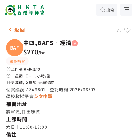
搜索
女-1名 中四,BAFS、經濟，將軍澳 補習推介
返回
中四,BAFS、經濟
BAFS、
$270
/
hr
長期補習
上門補習-將軍澳
一星期1日-1.5小時/堂
男導師/女導師-大學程度
個案編號
｜登記時間
A349801
2026/06/07
學校教授語言
英文中學
補習地址
將軍澳,日出康城
上課時間
六日｜11:00-18:00
備註