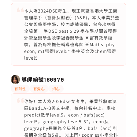
本人為2024DSE考生，現正就讀香港大學工商
管理學系（會計及財務）(A&F)。本人畢業於聖
公會鄧肇堅中學，校內成績優異，曾多次獲得
全級第一 🌟DSE best 5 29 🌟在學期間曾獲得
鄧肇堅獎學金及李冠春獎學金 🌟富有教學經
驗，曾為母校擔任輔導班導師 🌟Maths, phy,
econ, m1獲得level5* 🌟中英文及chem獲得
level5
導師編號
166979
有耐性
有愛心
細心
你好！本人為2026dse女考生，畢業於將軍澳
區Band1A-B英文中學，校內排名中上。學校
predict數學level5，econ / bafs(acc)
level5，geography level5-5*。econ及
geography長期為全級首3名，bafs（acc) 則
長期為全級首5名。 🉑上門/ zoom 📖小學全科