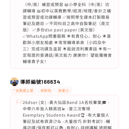
（中/英）補習或預習 📖小學全科（中/英）功
課輔導 📖初中以英教數學/經濟/地理/會計之補
習或預習或功課輔導 ✅按照學生課本訂製簡易
筆記及題目 ✅不同科目之高中自製筆記（英文
版） ✅多份dse past paper (英文版）
✅WhatsApp問書服務 🌟有責任心、耐心 🌟喜
歡與小朋友相處 🌟常常輔導弟弟（小四及中
三）完成功課及溫習 🌟能說流利廣東話 🌟有一
定程度的普通話/英文能力 謝謝你！望能獲機會
輔導貴子女！
導師編號
166634
*全英語上堂
有耐性
有愛心
26dser (女) -黃大仙區Band 1A名校畢業🎓 -
中學六年皆入精英班💫 -曾三次奪得
Exemplary Students Award🏆 -有大量個人
筆記及試卷資源📑📝 -大量技巧 針對考試‼️ -輔
導功課/保底都可以📚 -有耐心 詳細講解 唔明解