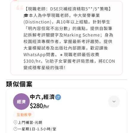
【現職老師：DSE只補經濟精取5**/5*策略】
🎓本人為中學現職老師，中大榮譽畢業
(Distinction)，具10年以上經驗。針對學生
「明內容但寫不出分數」的痛點，提供自製筆
記拆解考評關鍵字及Marking Scheme；身為
校園經濟專欄作者，掌握最新考評趨勢。提供
大量模擬試卷及出版社內部題庫，歡迎課後
WhatsApp問書。🔸現職老師最低收費
$300/hr。🚀助子女掌握考評局思維，將ECON
變成穩奪星級的強項！
類似個案
中六,經濟
經濟
$280
/
hr
互動教學
上門補習-元朗
一星期1日-1.5小時/堂