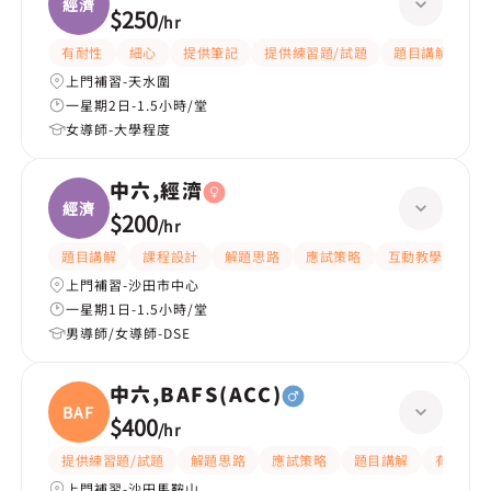
經濟
$250
/
hr
有耐性
細心
提供筆記
提供練習題/試題
題目講解
解
上門補習-天水圍
一星期2日-1.5小時/堂
女導師-大學程度
中六,經濟
經濟
$200
/
hr
題目講解
課程設計
解題思路
應試策略
互動教學
指
上門補習-沙田市中心
一星期1日-1.5小時/堂
男導師/女導師-DSE
中六,BAFS(ACC)
BAFS(
$400
/
hr
提供練習題/試題
解題思路
應試策略
題目講解
有耐性
上門補習-沙田馬鞍山