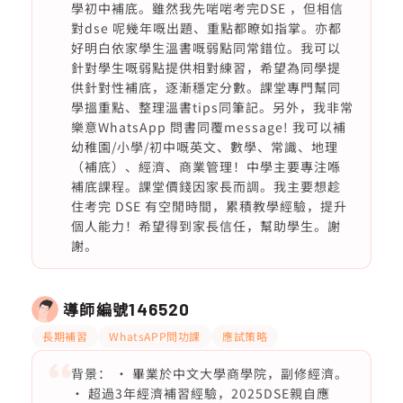
學初中補底。雖然我先啱啱考完DSE ，但相信
對dse 呢幾年嘅出題、重點都瞭如指掌。亦都
好明白依家學生溫書嘅弱點同常錯位。我可以
針對學生嘅弱點提供相對練習，希望為同學提
供針對性補底，逐漸穩定分數。課堂專門幫同
學搵重點、整理溫書tips同筆記。另外，我非常
樂意WhatsApp 問書同覆message! 我可以補
幼稚園/小學/初中嘅英文、數學、常識、地理
（補底）、經濟、商業管理！中學主要專注喺
補底課程。課堂價錢因家長而調。我主要想趁
住考完 DSE 有空閒時間，累積教學經驗，提升
個人能力！希望得到家長信任，幫助學生。謝
謝。
導師編號
146520
長期補習
WhatsAPP問功課
應試策略
背景： • 畢業於中文大學商學院，副修經濟。
• 超過3年經濟補習經驗，2025DSE親自應