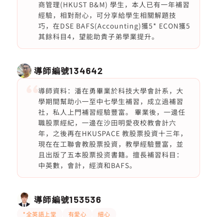
商管理(HKUST B&M) 學生，本人已有一年補習
經驗，相對耐心，可分享給學生相關解題技
巧，在DSE BAFS(Accounting)獲5* ECON獲5
其餘科目4，望能助貴子弟學業提升。
導師編號
134642
導師資料：潘在勇畢業於科技大學會計系，大
學期間幫助小一至中七學生補習，成立過補習
社，私人上門補習經驗豐富。 畢業後，一邊任
職股票經紀，一邊在沙田明愛夜校教會計六
年，之後再在HKUSPACE 教股票投資十三年，
現在在工聯會教股票投資，教學經驗豐富，並
且出版了五本股票投资書籍。擅長補習科目：
中英數，會計，經濟和BAFS。
導師編號
153536
*全英語上堂
有愛心
細心