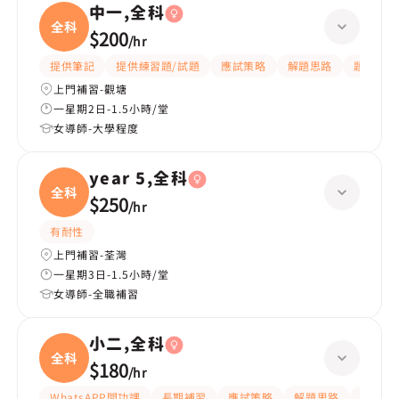
中一,全科
全科
$200
/
hr
提供筆記
提供練習題/試題
應試策略
解題思路
題目講解
上門補習-觀塘
一星期2日-1.5小時/堂
女導師-大學程度
year 5,全科
全科
$250
/
hr
有耐性
上門補習-荃灣
一星期3日-1.5小時/堂
女導師-全職補習
小二,全科
全科
$180
/
hr
WhatsAPP問功課
長期補習
應試策略
解題思路
題目講