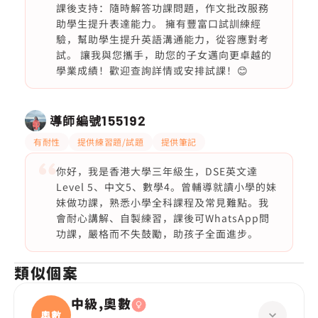
課後支持：隨時解答功課問題，作文批改服務
助學生提升表達能力。 擁有豐富口試訓練經
驗，幫助學生提升英語溝通能力，從容應對考
試。 讓我與您攜手，助您的子女邁向更卓越的
學業成績！歡迎查詢詳情或安排試課！😊
導師編號
155192
有耐性
提供練習題/試題
提供筆記
你好，我是香港大學三年級生，DSE英文達
Level 5、中文5、數學4。曾輔導就讀小學的妹
妹做功課，熟悉小學全科課程及常見難點。我
會耐心講解、自製練習，課後可WhatsApp問
功課，嚴格而不失鼓勵，助孩子全面進步。
類似個案
中級,奧數
奧數