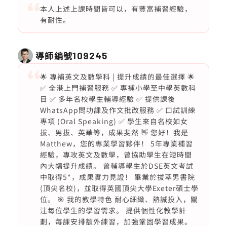
本人上述上課時間皆可以，有豐富補習經驗，
有耐性。
導師編號
109245
🌟 專補英文及數學科 | 提升成績的最佳選擇 🌟
✅ 全港上門補習服務 ✅ 專補小學至中學英數科
目 ✅ 多年名校學生輔導經驗 ✅ 提供課後
WhatsApp問功課及作文批改服務 ✅ 口試訓練
專項 (Oral Speaking) ✅ 學生來自名校如女
拔、男拔、英華等，成果斐然 👋 您好！我是
Matthew，您的專業學習夥伴！ 5年專業補習
經驗，專攻英文及數學，曾協助學生在短時間
內大幅提升成績。 曾輔導學生於DSE英文考試
中取得5*，成果實力見證！ 畢業於拔萃男書院
(頂尖名校)，並取得英國頂尖大學Exeter碩士學
位。 🎯 我的教學特色 耐心細緻、熱誠投入，關
注每位學生的學習需求。 提供個性化教學計
劃，每課安排額外練習，加強鞏固學習成果。