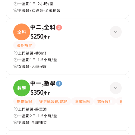
一星期1日-2小時/堂
男導師/女導師-全職補習
中二,全科
全科
$250
/
hr
長期補習
上門補習-香港仔
一星期1日-1.5小時/堂
女導師-大學程度
中一,數學
數學
$350
/
hr
提供筆記
提供練習題/試題
應試策略
課程設計
題目講解
上門補習-將軍澳
一星期2日-1.5小時/堂
男導師-全職補習