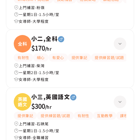
上門補習-粉嶺
一星期1日-1.5小時/堂
女導師-大學程度
小二,全科
全科
$170
/
hr
有耐性
細心
有愛心
提供筆記
提供練習題/試題
指導
上門補習-柴灣
一星期2日-1.5小時/堂
女導師-大學程度
小三,英國語文
英國
語文
$300
/
hr
提供筆記
提供練習題/試題
有耐性
互動教學
課程設計
上門補習-石硤尾
一星期1日-1.5小時/堂
女導師-全職補習