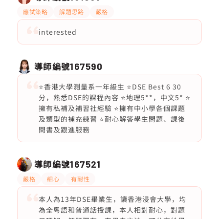
應試策略
解題思路
嚴格
interested
導師編號
167590
⭐️香港大學測量系一年級生 ⭐️DSE Best 6 30
分，熟悉DSE的課程內容 ⭐️地理5**，中文5* ⭐️
擁有私補及補習社經驗 ⭐️擁有中小學各個課題
及類型的補充練習 ⭐️耐心解答學生問題、課後
問書及跟進服務
導師編號
167521
嚴格
細心
有耐性
本人為13年DSE畢業生，讀香港浸會大學，均
為全粵語和普通話授課，本人相對耐心，對題