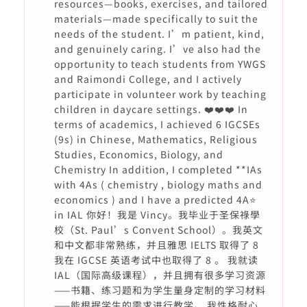
resources—books, exercises, and tailored
materials—made specifically to suit the
needs of the student. I’m patient, kind,
and genuinely caring. I’ve also had the
opportunity to teach students from YWGS
and Raimondi College, and I actively
participate in volunteer work by teaching
children in daycare settings. ❤️❤️❤️ In
terms of academics, I achieved 6 IGCSEs
(9s) in Chinese, Mathematics, Religious
Studies, Economics, Biology, and
Chemistry In addition, I completed **IAs
with 4As ( chemistry , biology maths and
economics ) and I have a predicted 4A⭐️
in IAL 你好！我是 Vincy。我毕业于圣保祿學
校（St. Paul’s Convent School）。我英文
和中文都非常熟练，并且雅思 IELTS 取得了 8
我在 IGCSE 英语考试中也取得了 8 。 我就读
IAL（国际高级课程），并且拥有很多学习资源
——书籍、练习题和为学生量身定制的学习材料
——能根据学生的需求进行教学。 我性格耐心、