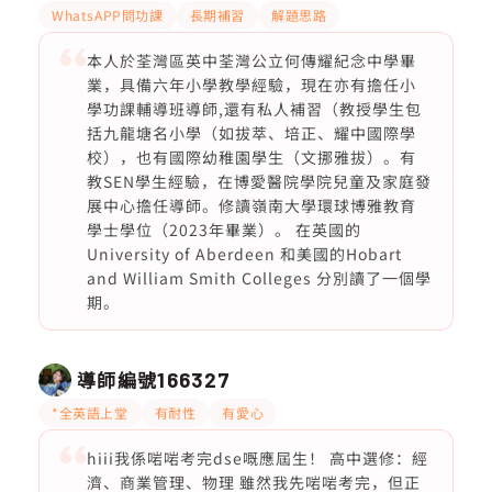
WhatsAPP問功課
長期補習
解題思路
本人於荃灣區英中荃灣公立何傳耀紀念中學畢
業，具備六年小學教學經驗，現在亦有擔任小
學功課輔導班導師,還有私人補習（教授學生包
括九龍塘名小學（如拔萃、培正、耀中國際學
校），也有國際幼稚園學生（文挪雅拔）。有
教SEN學生經驗，在博愛醫院學院兒童及家庭發
展中心擔任導師。修讀嶺南大學環球博雅教育
學士學位（2023年畢業）。 在英國的
University of Aberdeen 和美國的Hobart
and William Smith Colleges 分別讀了一個學
期。
導師編號
166327
*全英語上堂
有耐性
有愛心
hiii我係啱啱考完dse嘅應屆生！ 高中選修：經
濟、商業管理、物理 雖然我先啱啱考完，但正