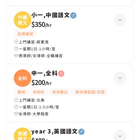
小一,中國語文
中國
語文
$350
/
hr
長期補習
上門補習-將軍澳
一星期1日-1小時/堂
男導師/女導師-全職補習
中一,全科
全科
$200
/
hr
嚴格
有耐性
提供筆記
提供練習題/試題
上門補習-北角
一星期1日-1.5小時/堂
女導師-大學程度
year 3,英國語文
英國
語文