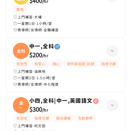
$400
/
hr
嚴格
上門補習-大埔
一星期1日-1小時/堂
男導師/女導師-全職補習
中一,全科
全科
$200
/
hr
有耐性
有愛心
細心
提供練習題/試題
指導功課
題目
上門補習-油麻地
一星期2日-1.5小時/堂
男導師/女導師-中七程度
小四,全科|中一,英國語文
全
科|
$300
/
hr
中一
有耐性
指導功課
題目講解
互動教學
上門補習-何文田