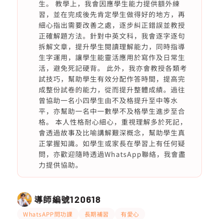
生。 教學上，我會因應學生能力提供額外練
習，並在完成後先肯定學生做得好的地方，再
細心指出需要改善之處，逐步糾正錯誤並教授
正確解題方法。針對中英文科，我會逐字逐句
拆解文章，提升學生閱讀理解能力，同時指導
生字運用，讓學生能靈活應用於寫作及日常生
活，避免死記硬背。 此外，我亦會教授各類考
試技巧，幫助學生有效分配作答時間，提高完
成整份試卷的能力，從而提升整體成績。過往
曾協助一名小四學生由不及格提升至中等水
平，亦幫助一名中一數學不及格學生進步至合
格。 本人性格耐心細心，重視理解多於死記，
會透過故事及比喻講解艱深概念，幫助學生真
正掌握知識。如學生或家長在學習上有任何疑
問，亦歡迎隨時透過WhatsApp聯絡，我會盡
力提供協助。
導師編號
120618
WhatsAPP問功課
長期補習
有愛心