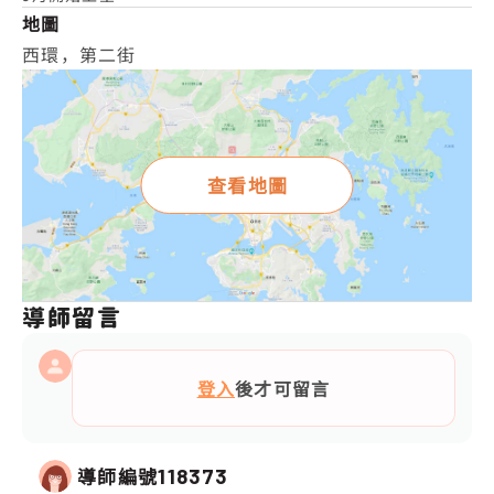
地圖
西環，第二街
查看地圖
導師留言
登入
後才可留言
導師編號
118373