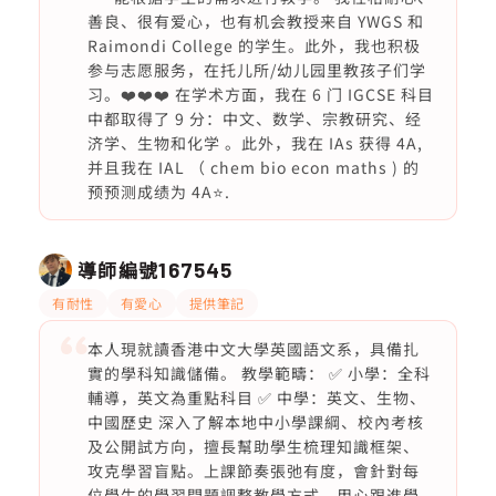
善良、很有爱心，也有机会教授来自 YWGS 和
Raimondi College 的学生。此外，我也积极
参与志愿服务，在托儿所/幼儿园里教孩子们学
习。❤️❤️❤️ 在学术方面，我在 6 门 IGCSE 科目
中都取得了 9 分：中文、数学、宗教研究、经
济学、生物和化学 。此外，我在 IAs 获得 4A,
并且我在 IAL （ chem bio econ maths ) 的
预预测成绩为 4A⭐️.
導師編號
167545
有耐性
有愛心
提供筆記
本人現就讀香港中文大學英國語文系，具備扎
實的學科知識儲備。 教學範疇： ✅ 小學：全科
輔導，英文為重點科目 ✅ 中學：英文、生物、
中國歷史 深入了解本地中小學課綱、校內考核
及公開試方向，擅長幫助學生梳理知識框架、
攻克學習盲點。上課節奏張弛有度，會針對每
位學生的學習問題調整教學方式，用心跟進學