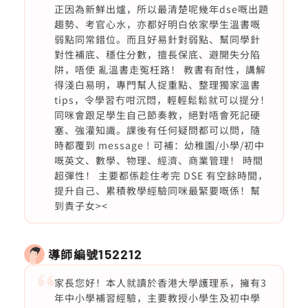
正因為新鮮出爐，所以最清楚呢幾年dse嘅出題
趨勢、考官心水，亦都好明白依家學生溫書嘅
弱點同常錯位。而且好易針對弱點、幫同學針
對性補底、穩住分數，擅長保底、避開失分陷
阱，唔使 亂溫書走冤枉路！ 教書有耐性，講解
得淺白易明，專門幫人捉重點、整理獨家溫書
tips，令學習冇咁沉悶，輕輕鬆鬆就可以提分！
同咪會跟足學生自己節奏教，絕對唔會死記硬
塞、強灌知識。課後有任何疑問都可以問，隨
時都覆到 message ! 可補：幼稚園/小學/初中
嘅英文、數學、物理、經濟、商業管理！ 時間
超彈性！ 主要都係趁住考完 DSE 有空餘時間，
提升自己、累積教學經驗同咪最緊要嘅係！幫
到貴子女><
導師編號
152212
家長您好！本人就讀於香港大學護理系，擁有3
年中小學補習經驗，主要教授小學生及初中學