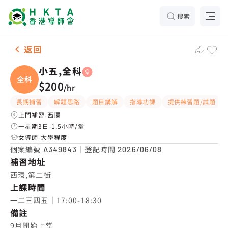
搜索
女-1名 小五,全科，西環 補習推介
返回
小五,全科
全科
$200
/
hr
長期補習
解題思路
題目講解
指導功課
提供練習題/試題
上門補習-西環
一星期3日-1.5小時/堂
女導師-大學程度
個案編號
｜登記時間
A349843
2026/06/08
補習地址
西環,第二街
上課時間
一二三四五｜17:00-18:30
備註
9月開始上堂