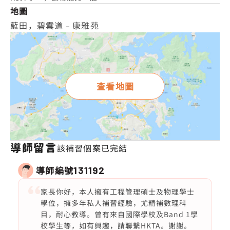
地圖
藍田，碧雲道﹣康雅苑
查看地圖
導師留言
該補習個案已完結
導師編號
131192
家長你好，本人擁有工程管理碩士及物理學士
學位，擁多年私人補習經驗，尤精補數理科
目，耐心教導。曾有來自國際學校及Band 1學
校學生等，如有興趣，請聯繫HKTA。謝謝。