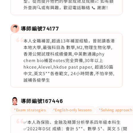
型，從而提升他們的學習成效及成績📈 如有額
外查詢🔍或有興趣，歡迎電話聯絡 📞 謝謝！
導師編號
74177
本人全職補習,超過13年補習經驗，曾就讀香港
本地大學,最強科目為 數學,M2,物理生物化學,
香港公開試理科成績優異,中英數通識phy
chem bio補習notes完全齊備,30年以上
hkcee,Alevel,hkdse past paper, 超過50篇
中文,英文5**各卷範文, 24小時問書,不怕辛勞,
誠補各級學生
導師編號
167446
*Exam strategies
*English-only lessons
*Solving approach
✅本人為保險、金融及精算分析學系四年級本科生
✅2022年DSE 成績：會計 5**、數學 5*、英文 5 (閱