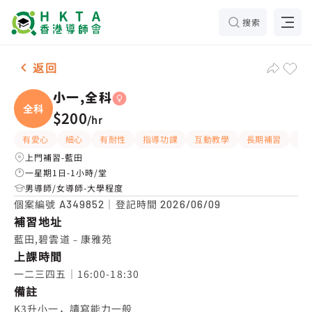
搜索
女-1名 小一,全科，藍田 補習推介
返回
小一,全科
全科
$200
/
hr
有愛心
細心
有耐性
指導功課
互動教學
長期補習
Wh
上門補習-藍田
一星期1日-1小時/堂
男導師/女導師-大學程度
個案編號
｜登記時間
A349852
2026/06/09
補習地址
藍田,碧雲道﹣康雅苑
上課時間
一二三四五｜16:00-18:30
備註
K3升小一，讀寫能力一般