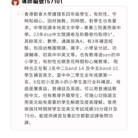
導師編號
157101
香港都會大學護理系四年級學生，有耐性、守
時和細心，因材施教，同時間，對學生也有要
求。中學就讀本地英文中學—東華三院黃笏南中
學。23年dse中文閱讀卷及聆聽卷均取得5*，
其餘英文、數學、通識皆為4。有3年補習經
驗，包括幼稚園閱讀，識字、小學呈分試、功
課輔導、初高中中英文等。也有教導過sen的中
小學生，有耐性也願意花時間和心機教導。 現
時也正在幫 2名中二band 1A 及中五band 1C
學生補習英文，當中中二學生全年成績第一
名、6位初小至高小的小學生進行全科補習。 母
語是廣東話，普通話及英語。可以用普通話教
授中文。也有教導外籍學生，可隨心切換語言
用英文給有需要的學生解題及提高理解。曾用
兩個月時間將學生從英文考試成績38分提升至
79分。能提供練習及筆記亦都歡迎課後問功
課。