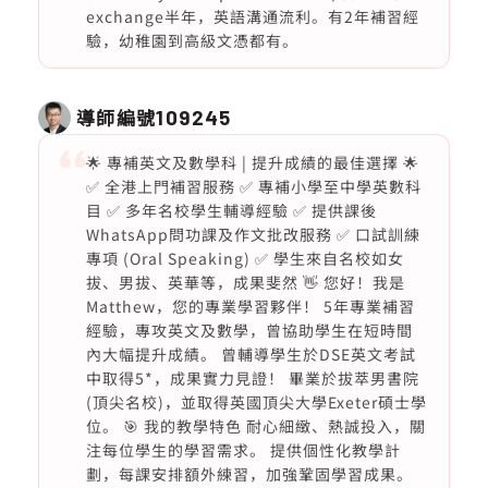
exchange半年，英語溝通流利。有2年補習經
驗，幼稚園到高級文憑都有。
導師編號
109245
🌟 專補英文及數學科 | 提升成績的最佳選擇 🌟
✅ 全港上門補習服務 ✅ 專補小學至中學英數科
目 ✅ 多年名校學生輔導經驗 ✅ 提供課後
WhatsApp問功課及作文批改服務 ✅ 口試訓練
專項 (Oral Speaking) ✅ 學生來自名校如女
拔、男拔、英華等，成果斐然 👋 您好！我是
Matthew，您的專業學習夥伴！ 5年專業補習
經驗，專攻英文及數學，曾協助學生在短時間
內大幅提升成績。 曾輔導學生於DSE英文考試
中取得5*，成果實力見證！ 畢業於拔萃男書院
(頂尖名校)，並取得英國頂尖大學Exeter碩士學
位。 🎯 我的教學特色 耐心細緻、熱誠投入，關
注每位學生的學習需求。 提供個性化教學計
劃，每課安排額外練習，加強鞏固學習成果。