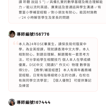
讀 耹聽 說話 5 *) ✅具備扎實的數學基礎及概念理解能
力 ✅能以流利英語、廣東話及普通話與學生溝通 ✅有
豐富小學補習經驗 ✅對小朋友有耐心，能因材施教
✅24 小時解答學生及家長的問題
導師編號
156776
本人為24年DSE畢業生，讀保良局何蔭棠中
學，為全英授課，現就讀香港中文大學，本人
相對耐心，對題目理解、解題獨有一套思考方
法，可分享給學生相關技巧 個人本人在學成績
優異，DSE中文（閱讀5* 作文4）物理 數學皆
得5分， 【教學/補習經歷】 本人有兩年義務補
習經驗，日常有指導細佬小五的功課，在校也
有與同學交流學習； 【個人優勢】 可提供筆記
及練習
導師編號
167444