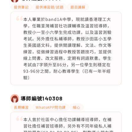
提供筆記
提供練習題/試題
題目講解
本人畢業於band1A中學，現就讀香港理工大
學，任職荃灣補習社功課輔導及溫習班導師，
教授小一至小六學生完成功課，以及溫習測驗
考試。另外擔任私補導師，教授沙田區小五學
生英國語文科，提供閱讀理解、文法、作文等
練習，從做練習過程中教授答題技巧，並提供
線上問書、改文服務，定期有詞語默書。學生
考試由7字頭升至86分，另一位學生則穩定在
93-96分之間，耐心教導學生（已有一年半經
驗）
導師編號
140308
長期補習
WhatsAPP問功課
細心
本人曾於社區中心擔任功課輔導班導師，在補
習社擔任補習班導師，另外有不同年級私人補