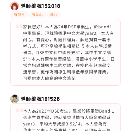
導師編號
152018
有耐性
有愛心
細心
家長您好！本人為24年DSE畢業生，於band1
中學畢業，現就讀香港中文大學year2。本人有
耐心，有愛心，對題目理解、解題獨有一套思
考方式，可分享給學生相關技巧 本人在學成績
優異，DSE中文和中國歷史5*，其中中文閱讀
5** 本人有兩年補習經驗，涵蓋中小學學生，日
常亦指導妹妹中二的功課，在校也有與同學交
流學習，更作為輔導生輔導低年級同學課業。
可提供本人編寫的中文筆記
導師編號
161526
本人為2023年DSE考生，畢業於將軍澳Band 1
迦密主恩中學，現就讀香港城市大學金融學系
year3，平均大學成績3.52/ 4，本人曾為有一
位中二至中三的學生補了兩年，及現時有一位