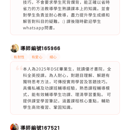
技巧，不會要求學生死背爛背，能正確以省時
省力的方法教導學生熟讀課本上的知識。並會
對學生負責並耐心教導，盡力提升學生成績和
解答對科目的疑難。:) 課後隨時歡迎學生
whatsapp問書。
導師編號
165966
有耐性
有愛心
細心
本人為2025年DSE畢業生，就讀優才書院，全
科全英授課。為人耐心，對題目理解、解題有
獨特思考方法，可傳授實用學習及答題技巧。
具備私補及功課班輔導經驗，熟悉課程輔導模
式，能有效輔導學生功課、理清學習重點。 可
提供課堂學習筆記，涵蓋課程核心重點，輔助
學生高效複習、鞏固知識。
導師編號
167521