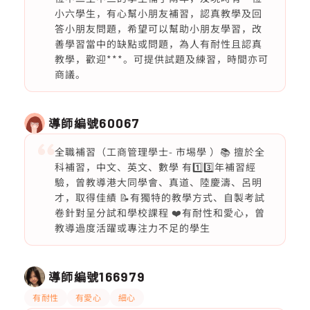
小六學生，有心幫小朋友補習，認真教學及回
答小朋友問題，希望可以幫助小朋友學習，改
善學習當中的缺點或問題，為人有耐性且認真
教學，歡迎***。可提供試題及練習，時間亦可
商議。
導師編號
60067
全職補習（工商管理學士- 市埸學 ）📚 擅於全
科補習，中文、英文、數學 有1️⃣3️⃣年補習經
驗，曾教導港大同學會、真道、陸慶濤、呂明
才，取得佳績 📝有獨特的教學方式、自製考試
卷針對呈分試和學校課程 ❤️有耐性和愛心，曾
教導過度活躍或專注力不足的學生
導師編號
166979
有耐性
有愛心
細心