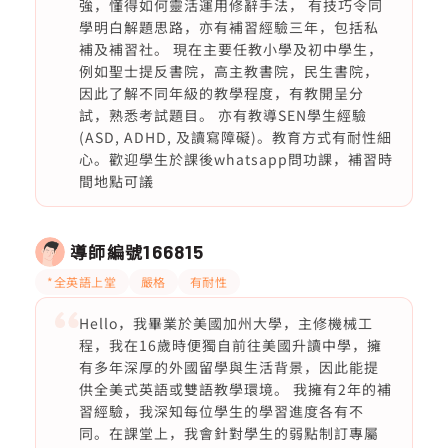
強，懂得如何靈活運用修辭手法， 有技巧令同
學明白解題思路，亦有補習經驗三年，包括私
補及補習社。 現在主要任教小學及初中學生，
例如聖士提反書院，高主教書院，民生書院，
因此了解不同年級的教學程度，有教開呈分
試，熟悉考試題目。 亦有教導SEN學生經驗
(ASD, ADHD, 及讀寫障礙)。教育方式有耐性細
心。歡迎學生於課後whatsapp問功課，補習時
間地點可議
導師編號
166815
*全英語上堂
嚴格
有耐性
Hello，我畢業於美國加州大學，主修機械工
程，我在16歲時便獨自前往美國升讀中學，擁
有多年深厚的外國留學與生活背景，因此能提
供全美式英語或雙語教學環境。 我擁有2年的補
習經驗，我深知每位學生的學習進度各有不
同。在課堂上，我會針對學生的弱點制訂專屬