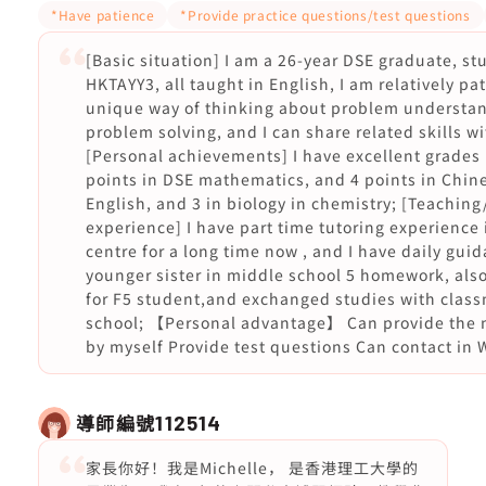
*Have patience
*Provide practice questions/test questions
[Basic situation] I am a 26-year DSE graduate, st
HKTAYY3, all taught in English, I am relatively pat
unique way of thinking about problem understa
problem solving, and I can share related skills w
[Personal achievements] I have excellent grades 
points in DSE mathematics, and 4 points in Chine
English, and 3 in biology in chemistry; [Teaching
experience] I have part time tutoring experience
centre for a long time now , and I have daily gui
younger sister in middle school 5 homework, also
for F5 student,and exchanged studies with class
school; 【Personal advantage】 Can provide the n
by myself Provide test questions Can contact in
導師編號
112514
家長你好！我是Michelle， 是香港理工大學的