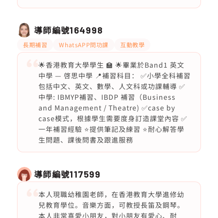
導師編號
164998
長期補習
WhatsAPP問功課
互動教學
🌟香港教育大學學生 🏫 🌟畢業於Band1 英文
中學 — 啓思中學 📍補習科目： ✅小學全科補習
包括中文、英文、數學、人文科或功課輔導 ✅
中學: IBMYP補習、IBDP 補習（Business
and Management / Theatre) ✅case by
case模式，根據學生需要度身訂造課堂內容 ✅
一年補習經驗 ⭐️提供筆記及練習 ⭐️耐心解答學
生問題、課後問書及跟進服務
導師編號
117599
本人現職幼稚園老師，在香港教育大學進修幼
兒教育學位。音樂方面，可教授長笛及鋼琴。
本人非常喜愛小朋友，對小朋友有愛心、耐