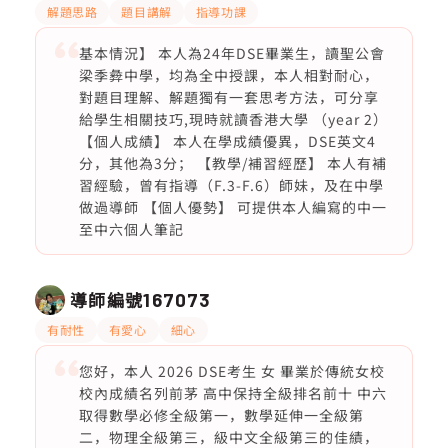
解題思路
題目講解
指導功課
基本情況】 本人為24年DSE畢業生，讀聖公會
梁季彜中學，均為全中授課，本人相對耐心，
對題目理解、解題獨有一套思考方法，可分享
給學生相關技巧,現時就讀香港大學 （year 2）
【個人成績】 本人在學成績優異，DSE英文4
分，其他為3分； 【教學/補習經歷】 本人有補
習經驗，曾有指導（F.3-F.6）師妹，及在中學
做過導師 【個人優勢】 可提供本人編寫的中一
至中六個人筆記
導師編號
167073
有耐性
有愛心
細心
您好，本人 2026 DSE考生 女 畢業於傳統女校
校內成績名列前茅 高中保持全級排名前十 中六
取得數學必修全級第一，數學延伸一全級第
二，物理全級第三，級中文全級第三的佳績，