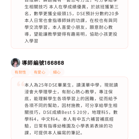
生相關技巧 本人在學成績優異，於該班獲第三
名，數學更獲全級頭15，DSE預計分數約20多
本人日常也會指導師妹的功課，在校也有與同
學交流學習，本人喜愛小朋友，願意耐心教
導，望能讓教學變得有趣易明，協助小孩更投
入學習
導師編號
166868
有耐性
有愛心
細心
本人為25年DSE畢業生，讀漢華中學，現就讀
浸會大學理學士，有耐心熱心教學，專注保
底，能理解學生各項學習上的困難，從而給予
各項不同的幫助，因材施教，可分享給學生相
關技巧，DSE成績Best 5 20分，地理科5，數
學科4，中文科4。本人有中五六補習補底經
驗，日常有指導幼稚園及小學表弟表妹的功
課，可提供本人編寫的筆記。