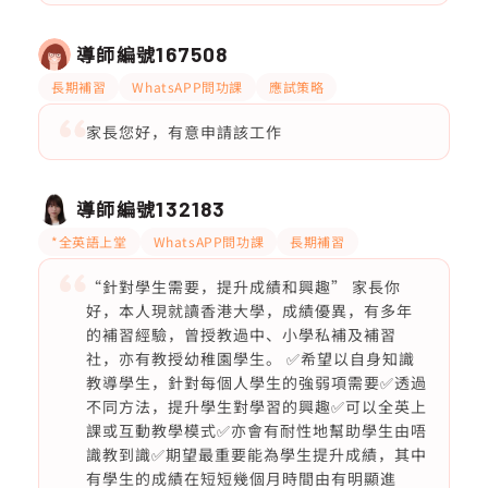
導師編號
167508
長期補習
WhatsAPP問功課
應試策略
家長您好，有意申請該工作
導師編號
132183
*全英語上堂
WhatsAPP問功課
長期補習
“針對學生需要，提升成績和興趣” 家長你
好，本人現就讀香港大學，成績優異，有多年
的補習經驗，曾授教過中、小學私補及補習
社，亦有教授幼稚園學生。 ✅希望以自身知識
教導學生，針對每個人學生的強弱項需要✅透過
不同方法，提升學生對學習的興趣✅可以全英上
課或互動教學模式✅亦會有耐性地幫助學生由唔
識教到識✅期望最重要能為學生提升成績，其中
有學生的成績在短短幾個月時間由有明顯進