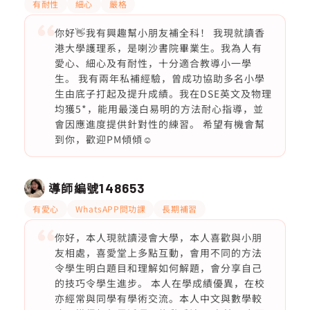
有耐性
細心
嚴格
你好👋我有興趣幫小朋友補全科！ 我現就讀香
港大學護理系，是喇沙書院畢業生。我為人有
愛心、細心及有耐性，十分適合教導小一學
生。 我有兩年私補經驗，曾成功協助多名小學
生由底子打起及提升成績。我在DSE英文及物理
均獲5*，能用最淺白易明的方法耐心指導，並
會因應進度提供針對性的練習。 希望有機會幫
到你，歡迎PM傾傾☺️
導師編號
148653
有愛心
WhatsAPP問功課
長期補習
你好，本人現就讀浸會大學，本人喜歡與小朋
友相處，喜愛堂上多點互動，會用不同的方法
令學生明白題目和理解如何解題，會分享自己
的技巧令學生進步。 本人在學成績優異，在校
亦經常與同學有學術交流。本人中文與數學較