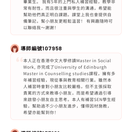
畢業生。 我有5年的上門私人補習經驗，教學非
常有耐性，而且很注重與學生的溝通，希望能
幫助他們真正明白課題。課堂上我也會提供自
備筆記，幫小朋友更輕鬆溫習！ 有興趣隨時可
以聯絡我～謝謝！
導師編號
107958
本人正在香港中文大學修讀Master in Social
Work, 亦完成了University of Edinburgh
Master in Counselling studies課程，擁有多
年補習經驗，現從事與教育相關行業。雖然本
人補習時會對小朋友比較嚴格，但不主張採取
責罵的方式來教導小朋友，而是希望通過引導
來啟發小朋友自主思考。本人有補習SEN學生經
驗，幫助過不少小朋友進步，懂得因材施教，
希望亦能幫到你！