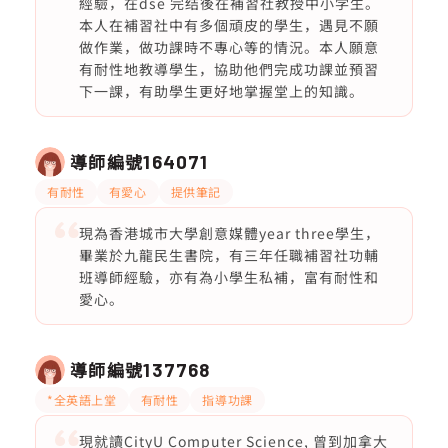
經驗，在dse 完结後在補習社教授中小学生。
本人在補習社中有多個頑皮的學生，遇見不願
做作業，做功課時不專心等的情況。本人願意
有耐性地教導學生，協助他們完成功課並預習
下一課，有助學生更好地掌握堂上的知識。
導師編號
164071
有耐性
有愛心
提供筆記
現為香港城市大學創意媒體year three學生，
畢業於九龍民生書院，有三年任職補習社功輔
班導師經驗，亦有為小學生私補，富有耐性和
愛心。
導師編號
137768
*全英語上堂
有耐性
指導功課
現就讀CityU Computer Science, 曾到加拿大