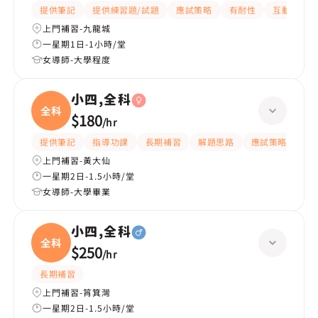
提供筆記
提供練習題/試題
應試策略
有耐性
互動教學
上門補習-九龍城
一星期1日-1小時/堂
女導師-大學程度
小四,全科
全科
$180
/
hr
提供筆記
指導功課
長期補習
解題思路
應試策略
提
上門補習-黃大仙
一星期2日-1.5小時/堂
女導師-大學畢業
小四,全科
全科
$250
/
hr
長期補習
上門補習-筲箕灣
一星期2日-1.5小時/堂