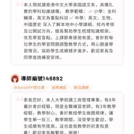
本人現就讀香港中文大學英國語文系，具備扎
實的學科知識儲備。 教學範疇： ✅ 小學：全科
輔導，英文為重點科目 ✅ 中學：英文、生物、
中國歷史 深入了解本地中小學課綱、校內考核
及公開試方向，擅長幫助學生梳理知識框架、
攻克學習盲點。上課節奏張弛有度，會針對每
位學生的學習問題調整教學方式，用心跟進學
習情況，協助學生成績穩步進步。歡迎家長及
同學查詢補習安排。
導師編號
146892
WhatsAPP問功課
長期補習
題目講解
家長您好，本人大學就讀工商管理專業，有8年
審計會計經驗，現是全職補習老師，有3年教學
經驗，教學耐心，善於教授學生做題規律，讓
學生舉一反三，教學期間，深受學生歡迎，學
生成績有所提高，這也是我教學的初衷和意
義！歡迎家長聯繫我，謝謝！