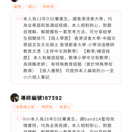
嚴格
細心
有耐性
本人為13年DSE畢業生，讀香港浸會大學，均
為全粵語和普通話授課，本人相對耐心，對題
目理解、解題獨有一套思考方法，可分享給學
生相關技巧 【個人學歷】 香港浸會大學-中國文
學語言及文化碩士 香港都會大學-小學深造教師
教育文憑（主修中文與數學） 【教學/補習經
歷】 本人有補習經驗，教導小學中文和數學；
為現職老師； 有特殊教育經驗（曾於特殊學校
教導） 【個人優勢】 可提供本人編寫的小一至
小六個人筆記
導師編號
167392
*全英語上堂
有耐性
有愛心
hiii本人為26年DSE畢業生，讀band1A聖母玫
瑰書院，均為全英授課，本人相對耐心，對題
目理解、解題獨有一套思考方法，可分享給學