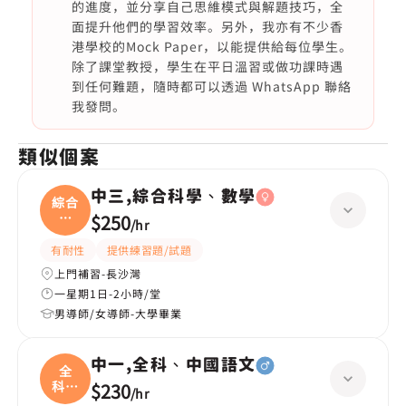
的進度，並分享自己思維模式與解題技巧，全
面提升他們的學習效率。另外，我亦有不少香
港學校的Mock Paper，以能提供給每位學生。
除了課堂教授，學生在平日溫習或做功課時遇
到任何難題，隨時都可以透過 WhatsApp 聯絡
我發問。
類似個案
中三,綜合科學、數學
綜合
科
$250
/
hr
學、
有耐性
提供練習題/試題
上門補習-長沙灣
一星期1日-2小時/堂
男導師/女導師-大學畢業
中一,全科、中國語文
全
科、
$230
/
hr
中國