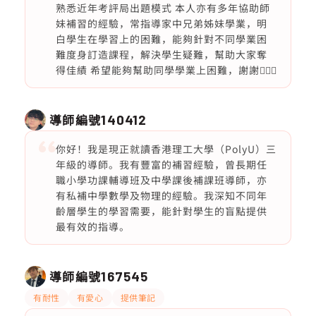
熟悉近年考評局出題模式 本人亦有多年協助師
妹補習的經驗，常指導家中兄弟姊妹學業，明
白學生在學習上的困難，能夠針對不同學業困
難度身訂造課程，解決學生疑難，幫助大家奪
得佳績 希望能夠幫助同學學業上困難，謝謝🙇🏻‍♀️
導師編號
140412
你好！我是現正就讀香港理工大學（PolyU）三
年級的導師。我有豐富的補習經驗，曾長期任
職小學功課輔導班及中學課後補課班導師，亦
有私補中學數學及物理的經驗。我深知不同年
齡層學生的學習需要，能針對學生的盲點提供
最有效的指導。
導師編號
167545
有耐性
有愛心
提供筆記