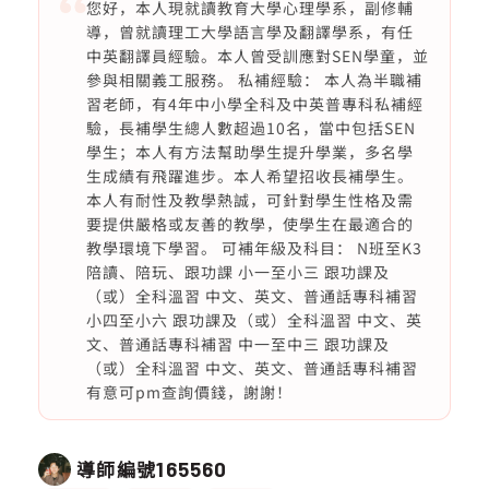
您好，本人現就讀教育大學心理學系，副修輔
導，曾就讀理工大學語言學及翻譯學系，有任
中英翻譯員經驗。本人曾受訓應對SEN學童，並
參與相關義工服務。 私補經驗： 本人為半職補
習老師，有4年中小學全科及中英普專科私補經
驗，長補學生總人數超過10名，當中包括SEN
學生；本人有方法幫助學生提升學業，多名學
生成績有飛躍進步。本人希望招收長補學生。
本人有耐性及教學熱誠，可針對學生性格及需
要提供嚴格或友善的教學，使學生在最適合的
教學環境下學習。 可補年級及科目： N班至K3
陪讀、陪玩、跟功課 小一至小三 跟功課及
（或）全科溫習 中文、英文、普通話專科補習
小四至小六 跟功課及（或）全科溫習 中文、英
文、普通話專科補習 中一至中三 跟功課及
（或）全科溫習 中文、英文、普通話專科補習
有意可pm查詢價錢，謝謝！
導師編號
165560