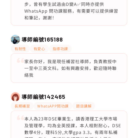
步，曾有學生試過由D變A✅同時亦提供
WhatsApp 問功課服務，有需要可以提供練習
和筆記，謝謝！
導師編號
165188
有耐性
有愛心
指導功課
家長你好，我是現任補習社導師，負責教授中
一至中三英文科。如有興趣安排，歡迎隨時聯
絡我
導師編號
142465
長期補習
WhatsAPP問功課
題目講解
本人為23年DSE畢業生，讀香港理工大學市場
及管理學，均為全英授課，本人相對耐心，DSE
數學4分，理科5分,大學gpa 3.3。有兩年私補