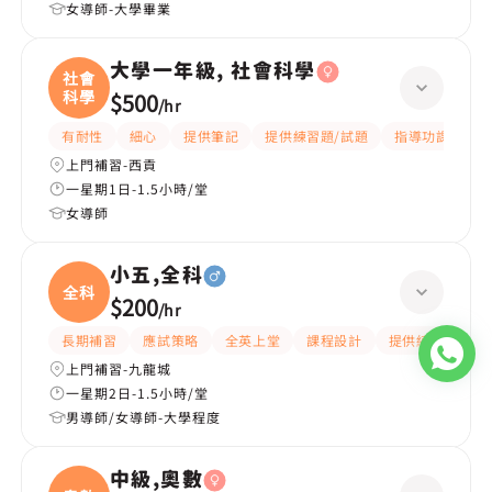
女導師-大學畢業
大學一年級, 社會科學
社會
科學
$500
/
hr
有耐性
細心
提供筆記
提供練習題/試題
指導功課
互
上門補習-西貢
一星期1日-1.5小時/堂
女導師
小五,全科
全科
$200
/
hr
長期補習
應試策略
全英上堂
課程設計
提供練習題/試題
上門補習-九龍城
一星期2日-1.5小時/堂
男導師/女導師-大學程度
中級,奧數