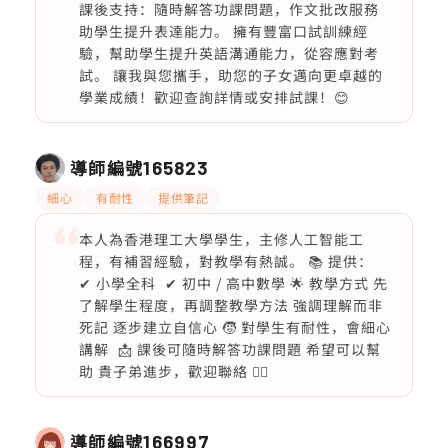
課後支持：隨時解答功課問題，作文批改服務
助學生提升表達能力。 擁有豐富口試訓練經
驗，幫助學生提升英語溝通能力，從容應對考
試。 讓我與您攜手，助您的子女邁向更卓越的
學業成績！歡迎查詢詳情或安排試課！😊
導師編號
165823
細心
有耐性
提供筆記
本人為香港理工大學學生，主修人工智能工
程，有補習經驗，對教學有熱誠。 📚 提供：
✔ 小學全科 ✔ 初中 / 高中數學 🌟 教學方式 先
了解學生程度，再調整教學方法 強調理解而非
死記 逐步建立自信心 🧒 對學生有耐性，會細心
講解 📩 課後可隨時解答功課問題 希望可以幫
助 貴子弟進步，歡迎聯絡 🙇‍♂️
導師編號
166997