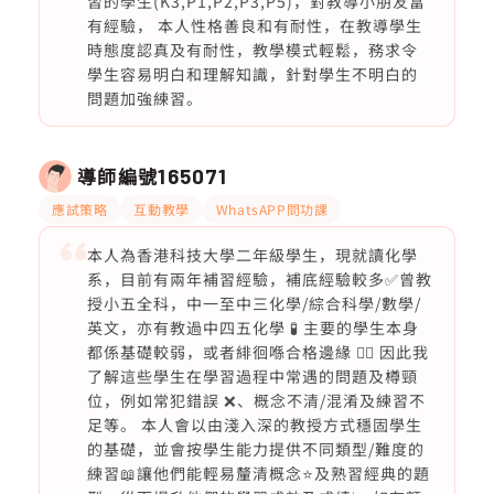
習的學生(K3,P1,P2,P3,P5)，對教導小朋友富
有經驗， 本人性格善良和有耐性，在教導學生
時態度認真及有耐性，教學模式輕鬆，務求令
學生容易明白和理解知識，針對學生不明白的
問題加強練習。
導師編號
165071
應試策略
互動教學
WhatsAPP問功課
本人為香港科技大學二年級學生，現就讀化學
系，目前有兩年補習經驗，補底經驗較多✅曾教
授小五全科，中一至中三化學/綜合科學/數學/
英文，亦有教過中四五化學 🧪 主要的學生本身
都係基礎較弱，或者緋徊喺合格邊緣 ✍🏻 因此我
了解這些學生在學習過程中常遇的問題及樽頸
位，例如常犯錯誤 ❌、概念不清/混淆及練習不
足等。 本人會以由淺入深的教授方式穩固學生
的基礎，並會按學生能力提供不同類型/難度的
練習📖讓他們能輕易釐清概念⭐️及熟習經典的題