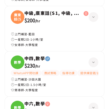
中級,廣東話(S1, 中級, 學校課程)
廣東
話(S
$200
/
hr
上門補習-藍田
一星期2日-1小時/堂
女導師-大學程度
中四,數學
數學
$230
/
hr
WhatsAPP問功課
應試策略
指導功課
提供練習題/試題
上門補習-沙田大圍
一星期2日-1.5小時/堂
男導師-大學程度
中六,數學
數學