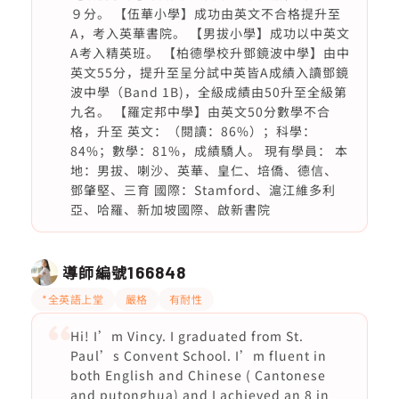
９分。 【伍華小學】成功由英文不合格提升至
A，考入英華書院。 【男拔小學】成功以中英文
A考入精英班。 【柏德學校升鄧鏡波中學】由中
英文55分，提升至呈分試中英皆A成績入讀鄧鏡
波中學（Band 1B)，全級成績由50升至全級第
九名。 【羅定邦中學】由英文50分數學不合
格，升至 英文：（閱讀：86%）；科學：
84%；數學：81%，成績驕人。 現有學員： 本
地：男拔、喇沙、英華、皇仁、培僑、德信、
鄧肇堅、三育 國際：Stamford、滬江維多利
亞、哈羅、新加坡國際、啟新書院
導師編號
166848
*全英語上堂
嚴格
有耐性
Hi! I’m Vincy. I graduated from St.
Paul’s Convent School. I’m fluent in
both English and Chinese ( Cantonese
and putonghua) and I achieved an 8 in