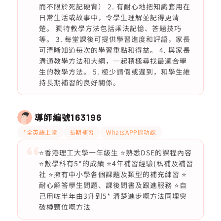
而不限於死記硬背） 2. 有耐心地把知識套用在
日常生活或故事中，令學生理解並記得更清
楚。 獨特教學方法包括乘法記憶、答題技巧
等。 3. 每堂課後可提供學習進度和評語，家長
可清晰知道每次的學習重點和得益。 4. 與家長
溝通教學方法和大綱，一起積極尋找最適合學
生的教學方法。 5. 極少請假或遲到，和學生維
持長期補習的良好關係。
導師編號
163196
*全英語上堂
長期補習
WhatsAPP問功課
⭐️香港理工大學一年級生 ⭐️熟悉DSE的課程內容
⭐️數學科有5*的成績 ⭐️4年補習經驗(私補及補習
社 ⭐️擁有中小學各個課題及類型的補充練習 ⭐️
耐心解答學生問題、課後問書及跟進服務 ⭐️自
己用咗半年由3升到5* 清楚進步嘅方法同埋突
破樽頸位嘅方法