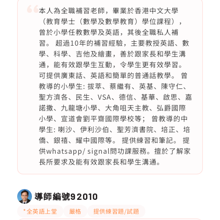
本人為全職補習老師，畢業於香港中文大學
（教育學士（數學及數學教育）學位課程），
曾於小學任教數學及英語，其後全職私人補
習。 超過10年的補習經驗，主要教授英語、數
學、科學、吉他及繪畫，善於跟家長和學生溝
通，能有效跟學生互動，令學生更有效學習。
可提供廣東話、英語和簡單的普通話教學。 曾
教導的小學生: 拔萃、蔡繼有、英基、陳守仁、
聖方濟各、民生、VSA、德信、基華、啟思、嘉
諾撒、九龍塘小學、大角咀天主教、弘爵國際
小學、宣道會劉平齋國際學校等； 曾教導的中
學生: 喇沙、伊利沙伯、聖芳濟書院、培正、培
僑、銀禧、耀中國際等。 提供練習和筆記。 提
供whatsapp/ signal問功課服務。擅於了解家
長所要求及能有效跟家長和學生溝通。
導師編號
92010
*全英語上堂
嚴格
提供練習題/試題