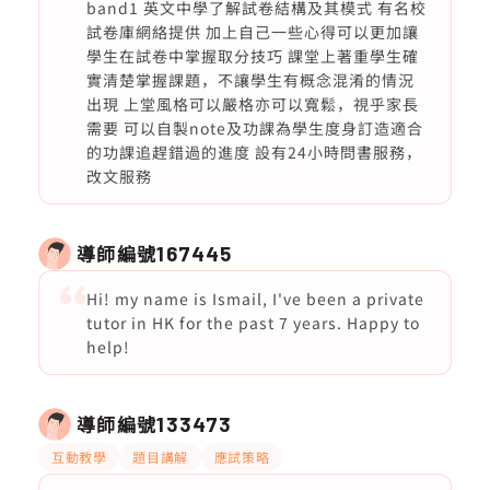
band1 英文中學了解試卷結構及其模式 有名校
試卷庫網絡提供 加上自己一些心得可以更加讓
學生在試卷中掌握取分技巧 課堂上著重學生確
實清楚掌握課題，不讓學生有概念混淆的情況
出現 上堂風格可以嚴格亦可以寬鬆，視乎家長
需要 可以自製note及功課為學生度身訂造適合
的功課追趕錯過的進度 設有24小時問書服務，
改文服務
導師編號
167445
Hi! my name is Ismail, I've been a private
tutor in HK for the past 7 years. Happy to
help!
導師編號
133473
互動教學
題目講解
應試策略