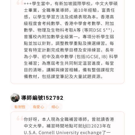
+++學生當中，有新加坡國際學校。中文大學碩
士畢業，全職專業導師，逾10年經驗，富責任
感，以學生學習方法及成績表現為本。香港高
級程度會考純數學、香港中學會考數學、附加
數學、物理及生物科考取A等 (等同DSE 5**)，
曾獲校內附加數學全級第一。專項分析學生弱
點並加以針對，調整教學重點及揀選練習。每
堂有特定計劃完成教學目標及安排練習。長年
為小學、初中及高中數學 (包括IGCSE, IB) 科學
生補習；為應屆考生共同制定温習進度，每堂
目的清晰，講解與練習相輔，備有整個課程完
備教材，包括課堂筆記及大量試題資源。
導師編號
152792
有耐性
有愛心
細心
你好呀，本人現為全職補習導師，曾就讀香港
中文大學，補習時間地點可就🙌🏻2023年在
U.S.A. Cornell University exchange了一