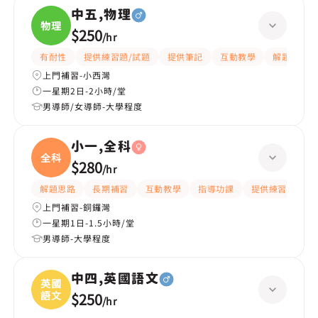
中五,物理
物理
$250
/
hr
有耐性
提供練習題/試題
提供筆記
互動教學
解題思路
上門補習-小西灣
一星期2日-2小時/堂
男導師/女導師-大學程度
小一,全科
全科
$280
/
hr
解題思路
長期補習
互動教學
指導功課
提供練習題/試題
上門補習-銅鑼灣
一星期1日-1.5小時/堂
男導師-大學程度
中四,英國語文
英國
語文
$250
/
hr