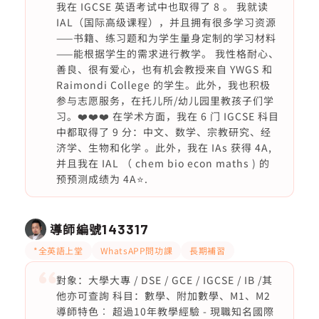
我在 IGCSE 英语考试中也取得了 8 。 我就读
IAL（国际高级课程），并且拥有很多学习资源
——书籍、练习题和为学生量身定制的学习材料
——能根据学生的需求进行教学。 我性格耐心、
善良、很有爱心，也有机会教授来自 YWGS 和
Raimondi College 的学生。此外，我也积极
参与志愿服务，在托儿所/幼儿园里教孩子们学
习。❤️❤️❤️ 在学术方面，我在 6 门 IGCSE 科目
中都取得了 9 分：中文、数学、宗教研究、经
济学、生物和化学 。此外，我在 IAs 获得 4A,
并且我在 IAL （ chem bio econ maths ) 的
预预测成绩为 4A⭐️.
導師編號
143317
*全英語上堂
WhatsAPP問功課
長期補習
對象：大學大專 / DSE / GCE / IGCSE / IB /其
他亦可查詢 科目：數學、附加數學、M1、M2
導師特色︰ 超過10年教學經驗 - 現職知名國際