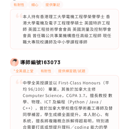
有耐性
細心
提供筆記
本人持有香港理工大學電機工程學榮譽學士 香
港大學電機及電子工程理學碩士 英國特許工程
師 英國工程技術學會會員 英國測量及控制學會
會員 曾任職公共事業機構擔任高級工程師 現任
職大專院校講師及中小學課程導師
導師編號
163073
*全英語上堂
有耐性
提供練習題/試題
中學全英授課並以 First-Class Honours（平
均 96/100） 畢業，其後於加拿大主修
Computer Science，CGPA 3.7。擅長教授 數
學、物理、ICT 及編程（Python / Java /
C++），曾於加拿大學校擔任學術義工導師及替
同學補習，學生成績全面提升。本人耐心、有
系統，擅長將複雜概念拆解得超易明，特別適
合需要打底或想提升理科／coding 能力的學