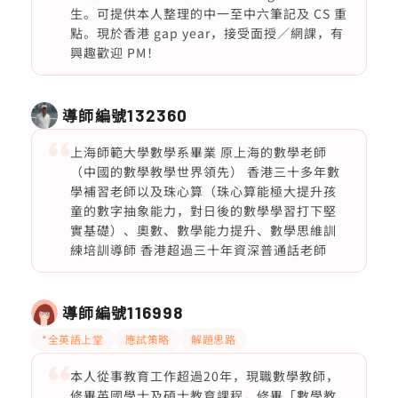
生。可提供本人整理的中一至中六筆記及 CS 重
點。現於香港 gap year，接受面授／網課，有
興趣歡迎 PM！
導師編號
132360
上海師範大學數學系畢業 原上海的數學老師
（中國的數學教學世界領先） 香港三十多年數
學補習老師以及珠心算（珠心算能極大提升孩
童的數字抽象能力，對日後的數學學習打下堅
實基礎）、奧數、數學能力提升、數學思維訓
練培訓導師 香港超過三十年資深普通話老師
導師編號
116998
*全英語上堂
應試策略
解題思路
本人從事教育工作超過20年，現職數學教師，
修畢英國學士及碩士教育課程，修畢「數學教