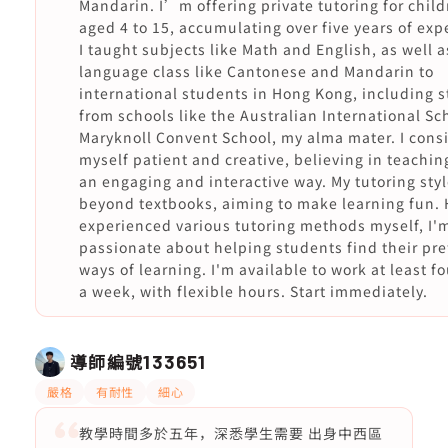
Mandarin. I’m offering private tutoring for child
aged 4 to 15, accumulating over five years of exp
I taught subjects like Math and English, as well a
language class like Cantonese and Mandarin to
international students in Hong Kong, including 
from schools like the Australian International Sc
Maryknoll Convent School, my alma mater. I cons
myself patient and creative, believing in teachin
an engaging and interactive way. My tutoring sty
beyond textbooks, aiming to make learning fun.
experienced various tutoring methods myself, I'
passionate about helping students find their pre
ways of learning. I'm available to work at least f
a week, with flexible hours. Start immediately.
導師編號
133651
嚴格
有耐性
細心
教學時間多於五年，深悉學生需要 出身中西區