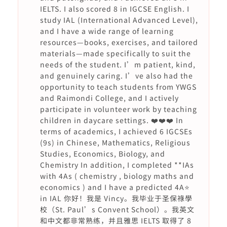
IELTS. I also scored 8 in IGCSE English. I
study IAL (International Advanced Level),
and I have a wide range of learning
resources—books, exercises, and tailored
materials—made specifically to suit the
needs of the student. I’m patient, kind,
and genuinely caring. I’ve also had the
opportunity to teach students from YWGS
and Raimondi College, and I actively
participate in volunteer work by teaching
children in daycare settings. ❤️❤️❤️ In
terms of academics, I achieved 6 IGCSEs
(9s) in Chinese, Mathematics, Religious
Studies, Economics, Biology, and
Chemistry In addition, I completed **IAs
with 4As ( chemistry , biology maths and
economics ) and I have a predicted 4A⭐️
in IAL 你好！我是 Vincy。我毕业于圣保祿學
校（St. Paul’s Convent School）。我英文
和中文都非常熟练，并且雅思 IELTS 取得了 8