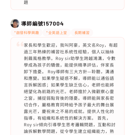
題
導師編號
157004
*啟發科學興趣
*全英語上堂
長期補習
家長和學生歡迎，我叫阿豪，英文名Roy，有超
過三年熟練的補習社系統性經驗，個人以抽絲
剝繭風格教學。Roy sir助學生跨越鴻溝，令數
學成為孩子的驕傲，能提供精準評估，伴家長
卸下擔憂。 Roy導師有三大方針—聆聽，溝通
和應變。如果學生疑惑不解，導師能以通俗語
言拆解困惑；如果學生缺乏信心，老師也能將
絕望化為前路的光芒。老師擅於入微觀察心靈
之窗，捕捉弱點背後的隱憂。導師能與家長密
切合作，嚴格教育同時給予孩子最大的舞台展
露光芒，慶祝來之不易的成就。提供人性化的
指導，有組織和系統性的解決方案。 首先，
Roy sir傾向引導學生思考邏輯問題，互動和討
論拆解數學問題，從令學生建立組織能力，熟