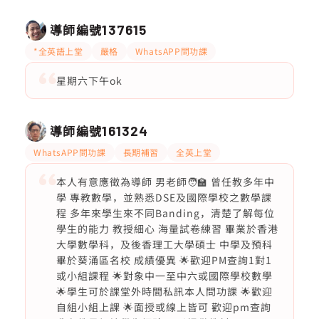
導師編號
137615
*全英語上堂
嚴格
WhatsAPP問功課
星期六下午ok
導師編號
161324
WhatsAPP問功課
長期補習
全英上堂
本人有意應徵為導師 男老師🧑‍🏫 曾任教多年中
學 專教數學，並熟悉DSE及國際學校之數學課
程 多年來學生來不同Banding，清楚了解每位
學生的能力 教授細心 海量試卷練習 畢業於香港
大學數學科，及後香理工大學碩士 中學及預科
畢於葵涌區名校 成績優異 🌟歡迎PM查詢1對1
或小組課程 🌟對象中一至中六或國際學校數學
🌟學生可於課堂外時間私訊本人問功課 🌟歡迎
自組小組上課 🌟面授或線上皆可 歡迎pm查詢