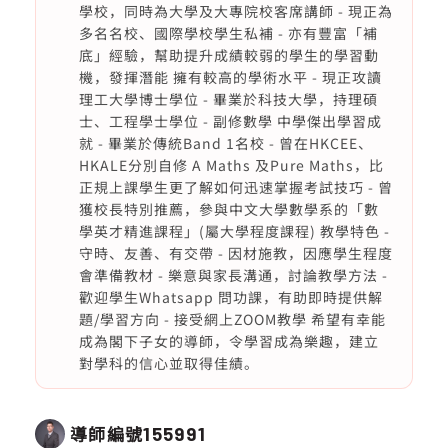
學校，同時為大學及大專院校客席講師 - 現正為
多名名校、國際學校學生私補 - 亦有豐富「補
底」經驗，幫助提升成績較弱的學生的學習動
機，發揮潛能 擁有較高的學術水平 - 現正攻讀
理工大學博士學位 - 畢業於科技大學，持理碩
士、工程學士學位 - 副修數學 中學傑出學習成
就 - 畢業於傳統Band 1名校 - 曾在HKCEE、
HKALE分別自修 A Maths 及Pure Maths，比
正規上課學生更了解如何迅速掌握考試技巧 - 曾
獲校長特別推薦，參與中文大學數學系的「數
學英才精進課程」(屬大學程度課程) 教學特色 -
守時、友善、有交帶 - 因材施教，因應學生程度
會準備教材 - 樂意與家長溝通，討論教學方法 -
歡迎學生Whatsapp 問功課，有助即時提供解
題/學習方向 - 接受網上ZOOM教學 希望有幸能
成為閣下子女的導師，令學習成為樂趣，建立
對學科的信心並取得佳績。
導師編號
155991