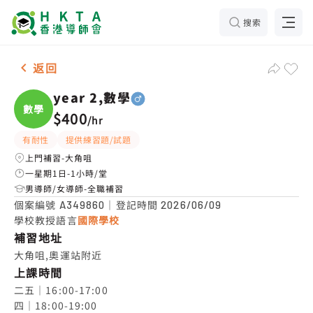
搜索
男-1名 year 2,數學，大角咀 補習推介
返回
year 2,數學
數學
$400
/
hr
有耐性
提供練習題/試題
上門補習-大角咀
一星期1日-1小時/堂
男導師/女導師-全職補習
個案編號
｜登記時間
A349860
2026/06/09
學校教授語言
國際學校
補習地址
大角咀,奧運站附近
上課時間
二五｜16:00-17:00

四｜18:00-19:00