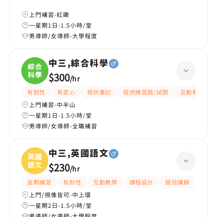
上門補習-紅磡
一星期1日-1.5小時/堂
男導師/女導師-大學程度
中三,綜合科學
綜合
科學
$300
/
hr
有耐性
有愛心
提供筆記
提供練習題/試題
互動教學
上門補習-中半山
一星期1日-1.5小時/堂
男導師/女導師-全職補習
中三,英國語文
英國
語文
$230
/
hr
長期補習
有耐性
互動教學
課程設計
題目講解
解題
上門/視像皆可-中上環
一星期2日-1.5小時/堂
男導師/女導師-大學程度