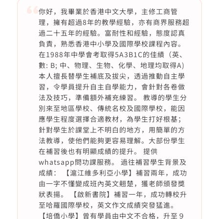
你好，我畢業於香港中文大學，主修工商管
理，擁有超過8年的教學經驗，亦有商界服務超
過二十五年的經驗。富耐性和經驗，態度認真
負責，熟悉香港中小學及國際學校課程內容。
在1988年中學會考取得5A3B1C的佳績（英、
數: B; 中、物理、生物、化學、地理均取得A)
本人擅長替學生補底及拔尖，透過推動自主學
習，令學員提升自主自學能力，會針對各卷做
法及技巧，準備額外補充練習。 教導的學生分
別來至地區學校、傳統名校及國際學校，能因
應學生程度選擇合適教材，為學生打好根基；
針對學生於課堂上不明白的地方，用簡單的方
法教導，使他們能夠更容易理解。大部份學生
在補習後也有明顯成績的提升。 提供
whatsapp問功課服務。 過往補習學生背景及
成績： 【滬江維多利亞小學】補習兩年，成功
由一字不懂變成班內英文翹楚，獲老師頒發獎
狀表揚。 【啟新書院】補習一年，成功轉校升
至哈羅國際學校，英文作文成績突發猛進。
【培僑小學】曾有學員由中文不合格，升至９