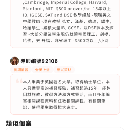
,Cambridge, Imperial College, Harvard,
Stanford , MIT -$500 or over /hr -15年以上
IB, IGCSE, SAT and DSE 教學經驗 -現職英文
中學教師 -現在教授 弘立，漢基，德瑞，耀中，
哈羅學生 -累積大量IB,IGCSE，及DSE課本及練
習 -大部分畢業學生現仍就讀帝國理工，劍橋，
哈佛，史 丹福，麻省理工 -$500或以上/小時
導師編號
92106
長期補習
全英上堂
應試策略
本人畢業于英國著名大學，取得碩士學位，本
人具備豐富的補習經驗，補習超過15年，能夠
因材施教，教學方法和方式靈活，而且多年編
寫相關課程資料和任教相關課程，有相關筆
記，使得學生取得極大進步。
類似個案