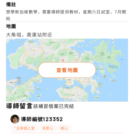
備註
想學新加坡數學，需要導師提供教材，星期六日試堂，7月開
始
地圖
大角咀，奧運站附近
查看地圖
導師留言
該補習個案已完結
導師編號
123352
*全英語上堂
有愛心
細心