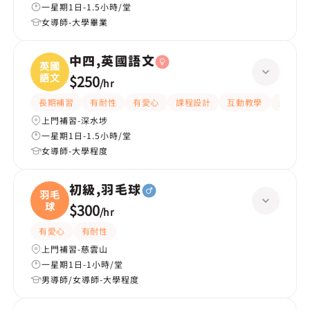
一星期1日-1.5小時/堂
女導師-大學畢業
中四,英國語文
英國
語文
$250
/
hr
長期補習
有耐性
有愛心
課程設計
互動教學
題目講
上門補習-深水埗
一星期1日-1.5小時/堂
女導師-大學程度
初級,羽毛球
羽毛
球
$300
/
hr
有愛心
有耐性
上門補習-慈雲山
一星期1日-1小時/堂
男導師/女導師-大學程度