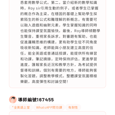
悉套用數學公式。第二，當介紹新的數學知識
時，Roy sir引用生動的例子，或者學生已掌握
的概念作為主梁，在穩固的基礎上幫助學生探
索陌生的新公式和難理解的新概念，有需要可
以融入遊戲和幽默元素，學生掌握知識的同時
也能保持課堂氛圍愉快。最後，Roy導師傾聽學
生聲音，重視家長訴求，對審題有幫助，也能
促進邏輯思維的構建，更有助學生從不同角度
吸收新知識。老師能與小朋友建立高度的信
任，能全英語或普通話授課，能提供所有練習
和功課，筆記摘錄，定時保持評估，更進學習
進度，匯報家長近況和教學方針，為考試提供
督導和訓練。個別有需要的地方，導師能夠客
製化習題，調整教學模式。整體課堂氛圍積極
樂觀，高度彈性和討論空間！
導師編號
167455
*全英語上堂
WhatsAPP問功課
有耐性