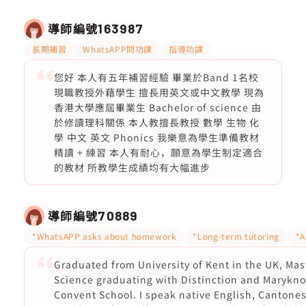
導師編號
163987
長期補習
WhatsAPP問功課
指導功課
您好 本人有五年補習經驗 畢業於Band 1名校
現職教授外藉學生 擅長用英文或中文教學 現為
香港大學應屆畢業生 Bachelor of science 由
於修讀理科關係 本人教擅長教授 數學 生物 化
學 中文 英文 Phonics 我樂意為學生準備教材
精讀 + 練習 本人有耐心，願意為學生制定適合
的教材 所教學生成績均有大幅進步
導師編號
70889
*WhatsAPP asks about homework
*Long-term tutoring
*A
Graduated from University of Kent in the UK, Mas
Science graduating with Distinction and Marykno
Convent School. I speak native English, Cantone