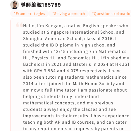
導師編號
165769
*Exam strategies
*Solving approach
*Question explanatio
Hello, I'm Keegan, a native English speaker who
studied at Singapore International School and
Shanghai American School, class of 2016. I
studied the IB Diploma in high school and
finished with 43/45 including 7 in Mathematics
HL, Physics HL, and Economics HL. I finished my
Bachelors in 2021 and Master's in 2024 at HKUST
with GPA 3.984 and 4.075 respectively. I have
also been tutoring students mathematics since
2014 after I joined the Math Honor Society and
am now a full time tutor. I am passionate about
helping students truly understand
mathematical concepts, and my previous
students always enjoy the classes and see
improvements in their results. I have experience
teaching both AP and IB courses, and can cater
to any requirements or requests by parents or