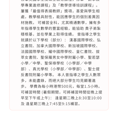
學專業進修課程」及「教學啓導培訓課程」。
屢獲「最值得表揚教師」獎項，喜愛與學生相
處，教學極具耐性，能因應學生的個別差異因
材施教。 可補習全科，尤其精通數學，擁有多
年指導學生數學的豐富經驗，能協助 貴子弟紮
穩根基，並在學業上取得佳績。 曾指導之學生
就讀於以下學校（部分）： 漢基國際學校、弘
立書院、加拿大國際學校、新加坡國際學校、
法國國際學校、耀中國際學校、皇仁書院、拔
萃女書院、聖保羅男女中學附屬小學、聖若瑟
小學／中學、聖保祿學校（小學部／中學
部）、真光學校（小學部／中學部）、聖士提
反書院附屬小學等。 本人曾指導之學生人數眾
多，未能盡錄，而絕大部分學生均見顯著進
步。 學費為每小時港幣500元，每堂1.5小時。
可補習時間 (暑假期間，可將補習時間從晚上提
早至下午或上午)： 逢星期二晚上8:30至10:00
及 逢星期三晚上7:45至9:15補習。