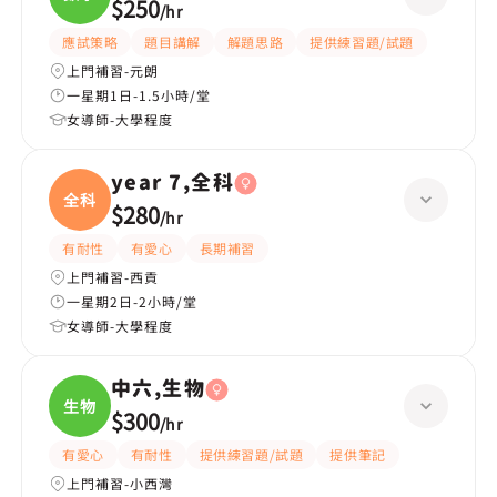
$250
/
hr
應試策略
題目講解
解題思路
提供練習題/試題
上門補習-元朗
一星期1日-1.5小時/堂
女導師-大學程度
year 7,全科
全科
$280
/
hr
有耐性
有愛心
長期補習
上門補習-西貢
一星期2日-2小時/堂
女導師-大學程度
中六,生物
生物
$300
/
hr
有愛心
有耐性
提供練習題/試題
提供筆記
上門補習-小西灣