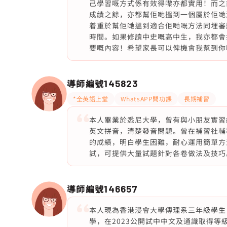
己學習嘅方式係有效得嚟亦都實用！而之
成績之餘，亦都幫佢哋搵到一個屬於佢哋
着重於幫佢哋搵到適合佢哋嘅方法同埋審題
時間。如果修讀中史嘅高中生，我亦都會提
要嘅內容！希望家長可以俾機會我幫到你嘅
導師編號
145823
*全英語上堂
WhatsAPP問功課
長期補習
本人畢業於悉尼大學，曾有與小朋友實習
英文拼音，清楚發音問題。曾在補習社輔
的成績，明白學生困難，耐心運用簡單方
試，可提供大量試題針對各卷做法及技巧
導師編號
146657
本人現為香港浸會大學傳理系三年級學生
學，在2023公開試中中文及通識取得