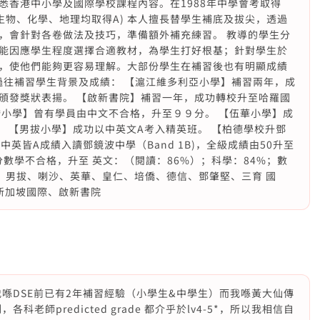
悉香港中小學及國際學校課程內容。在1988年中學會考取得
物理、生物、化學、地理均取得A) 本人擅長替學生補底及拔尖，透過
，會針對各卷做法及技巧，準備額外補充練習。 教導的學生分
能因應學生程度選擇合適教材，為學生打好根基；針對學生於
，使他們能夠更容易理解。大部份學生在補習後也有明顯成績
。 過往補習學生背景及成績： 【滬江維多利亞小學】補習兩年，成
頒發獎狀表揚。 【啟新書院】補習一年，成功轉校升至哈羅國
僑小學】曾有學員由中文不合格，升至９９分。 【伍華小學】成
 【男拔小學】成功以中英文A考入精英班。 【柏德學校升鄧
英皆A成績入讀鄧鏡波中學（Band 1B)，全級成績由50升至
分數學不合格，升至 英文：（閱讀：86%）；科學：84%；數
地：男拔、喇沙、英華、皇仁、培僑、德信、鄧肇堅、三育 國
、新加坡國際、啟新書院
而我喺DSE前已有2年補習經驗（小學生&中學生）而我喺黃大仙傳
各科老師predicted grade 都介乎於lv4-5*，所以我相信自