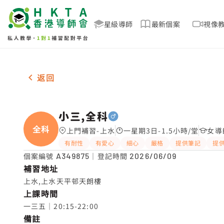
星級導師
最新個案
視像
男-1名 小三,全科，上水 補習推介
返回
小三,全科
全科
上門補習-上水
一星期3日-1.5小時/堂
女導
有耐性
有愛心
細心
嚴格
提供筆記
提
個案編號
A349875
｜登記時間
2026/06/09
補習地址
上水,上水天平邨天朗樓
上課時間
一三五｜20:15-22:00
備註