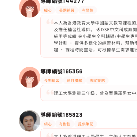
導師編號
144277
細心
長期補習
有耐性
本人為香港教育大學中國語文教育課程的
及擔任補習社導師。 🌟DSE中文科成績閱
級甲等成績 🎯小學生全科輔導/中學生
學計劃 · 提供多樣化的練習材料，幫助
趣 · 課程時間靈活，可根據學生需求進
導師編號
165356
長期補習
題目講解
應試策略
理工大學測量三年級，曾為聖保羅男女中
導師編號
165823
細心
有耐性
提供筆記
本人為香港理工大學學生，主修人工智能工