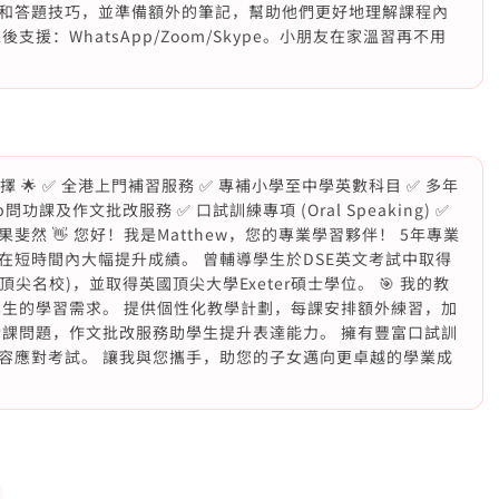
和答題技巧，並準備額外的筆記，幫助他們更好地理解課程內
援：WhatsApp/Zoom/Skype。小朋友在家溫習再不用
擇 🌟 ✅ 全港上門補習服務 ✅ 專補小學至中學英數科目 ✅ 多年
功課及作文批改服務 ✅ 口試訓練專項 (Oral Speaking) ✅
然 👋 您好！我是Matthew，您的專業學習夥伴！ 5年專業
在短時間內大幅提升成績。 曾輔導學生於DSE英文考試中取得
頂尖名校)，並取得英國頂尖大學Exeter碩士學位。 🎯 我的教
學生的學習需求。 提供個性化教學計劃，每課安排額外練習，加
功課問題，作文批改服務助學生提升表達能力。 擁有豐富口試訓
容應對考試。 讓我與您攜手，助您的子女邁向更卓越的學業成