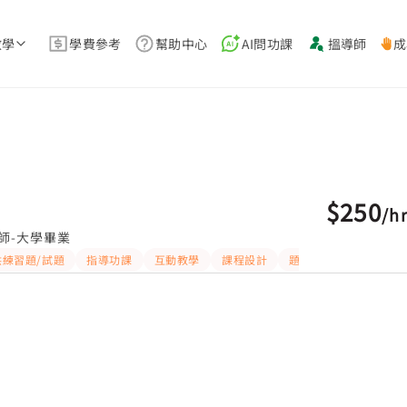
教學
學費參考
幫助中心
AI問功課
搵導師
成
$250
/
h
師-大學畢業
供練習題/試題
指導功課
互動教學
課程設計
題目講解
解題思路