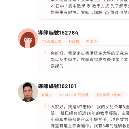
✔ 初中 / 高中數學 🌟 教學方式 先
對學生有耐性，會細心講解 📩 課後可隨時
導師編號
152784
*全英語上堂
有耐性
有愛心
你好呀，我是來自香港恆生大學的研究生
學以及中學生，在輔導完成課後作業至於
教課的
導師編號
162101
有愛心
WhatsAPP問功課
提供教琴（音樂）
大家好，我是MT老師！ 我的女兒今年8
驗！ 我已經有超過10年的教學經驗，主
小學和中學都是首席小提琴手，現在致力
課堂有趣且節奏適中。我有3年的經驗教