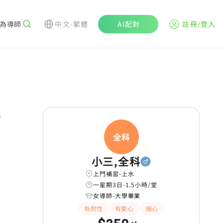
為導師
中文-繁體
AI配對
註冊/登入
r
全科
應試策略
長期補習
WhatsAPP問功課
小三,全科
上門補習-上水
一星期3日-1.5小時/堂
女導師-大學畢業
有耐性
有愛心
細心