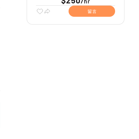
$250
hr
/
留言