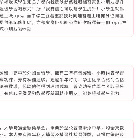
前補我嘅學生家長亦都向我反映就係我嘅補習幫到小朋友提升
溫習學習嘅模式！所以我有信心可以幫學生提升！小學生就係
上嘅tips。而中學生就着重於技巧同埋答題上嘅攞分位同埋
供筆記俾佢哋，亦都會為佢哋細心詳細咁解釋每一個topic主
小朋友啦🫶🏻
經驗，高中於外國留留學，擁有三年補習經驗。小時候曾學習
導功課，亦有私補經驗，經過半年時間，學生從不合格到合格
法去敎導，協助他們得到理想成績。曾協助多位學生考取呈分
。有信心具備足夠教學經驗幫助小朋友，能夠根據學生能力
，入學時獲全額獎學金。畢業於聖公會曾肇添中學，均全英教
等級5。本人亦有兩年私人補習及補習社補習經驗，可提供筆記及