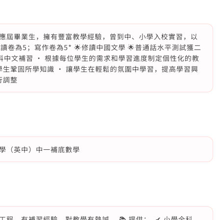
應屆畢業生，擁有豐富教學經驗，曾到中、小學入校實習，以
讀卷為5；寫作卷為5* 🌟修讀中國文學 🌟普通話水平測試獲二
專科中文補習 · 根據每位學生的需求和學習進度制定個性化的教
學生鞏固所學知識 · 讓學生在輕鬆的氛圍中學習，提高學習興
行調整
學（英中）中一補底數學
程，有補習經驗，對教學有熱誠。 📚 提供： ✔ 小學全科