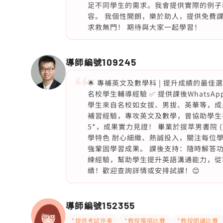
足不同學生的需求。我會提供實際的例子
容。 我個性開朗，樂於助人，提供免費課後支
求救無門！ 期待與大家一起學習！
導師編號
109245
🌟 專補英文及數學科 | 提升成績的最佳選
名校學生輔導經驗 ✅ 提供課後WhatsApp問
學生來自名校如女拔、男拔、英華等，成果斐
補習經驗，專攻英文及數學，曾協助學生
5*，成果實力見證！ 畢業於拔萃男書院 (
學特色 耐心細緻、熱誠投入，關注每位
強鞏固學習成果。 課後支持：隨時解答
練經驗，幫助學生提升英語溝通能力，從
績！歡迎查詢詳情或安排試課！😊
導師編號
152355
*提供考試伴奏
*教授獨唱比賽
*教授朗誦比賽