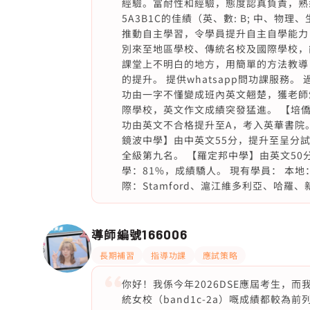
經驗。富耐性和經驗，態度認真負責，熟
5A3B1C的佳績（英、數: B; 中、
推動自主學習，令學員提升自主自學能力
別來至地區學校、傳統名校及國際學校，
課堂上不明白的地方，用簡單的方法教導
的提升。 提供whatsapp問功課服務
功由一字不懂變成班內英文翹楚，獲老師
際學校，英文作文成績突發猛進。 【培
功由英文不合格提升至A，考入英華書院。
鏡波中學】由中英文55分，提升至呈分試中
全級第九名。 【羅定邦中學】由英文50
學：81%，成績驕人。 現有學員： 本
際：Stamford、滬江維多利亞、哈羅
導師編號
166006
長期補習
指導功課
應試策略
你好！我係今年2026DSE應屆考生，
統女校（band1c-2a）嘅成績都較為前列，