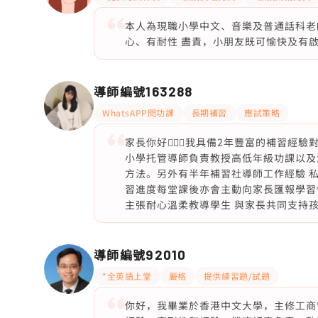
本人為現職小學中文、音樂及普通話科老
心、有耐性 盡責，小朋友既可愉快及有
導師編號
163288
WhatsAPP問功課
長期補習
應試策略
家長你好🙇🏻‍♀️我具備2年豐富的補
小學托管導師負責教授高低年級功課以及溫
方法。另外有半年補習社導師工作經驗 
習進度每堂課後亦會主動向家長匯報學習
主張耐心溫柔教導學生 與家長共同支持
導師編號
92010
*全英語上堂
嚴格
提供練習題/試題
你好，我畢業於香港中文大學，主修工商