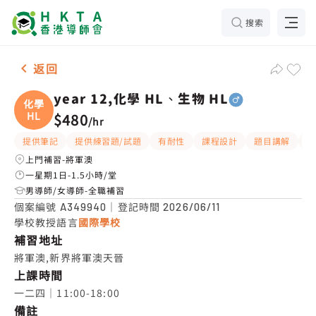
搜索
男-1名 year 12,化學 HL、生物 HL，將軍澳 補習推介
返回
year 12,化學 HL、生物 HL
化學
HL
$480
/
hr
提供筆記
提供練習題/試題
有耐性
課程設計
題目講解
解
上門補習-將軍澳
一星期1日-1.5小時/堂
男導師/女導師-全職補習
個案編號
｜登記時間
A349940
2026/06/11
學校教授語言
國際學校
補習地址
將軍澳,新界將軍澳天晉
上課時間
一二四｜11:00-18:00
備註