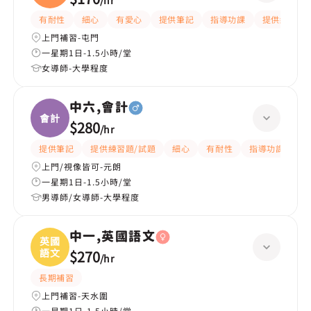
/
hr
有耐性
細心
有愛心
提供筆記
指導功課
提供練習題/
上門補習-屯門
一星期1日-1.5小時/堂
女導師-大學程度
中六,會計
會計
$280
/
hr
提供筆記
提供練習題/試題
細心
有耐性
指導功課
解
上門/視像皆可-元朗
一星期1日-1.5小時/堂
男導師/女導師-大學程度
中一,英國語文
英國
語文
$270
/
hr
長期補習
上門補習-天水圍
一星期1日-1.5小時/堂