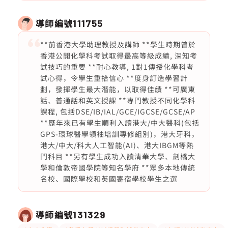
導師編號
111755
**前香港大學助理教授及講師 **學生時期曾於
香港公開化學科考試取得最高等級成績, 深知考
試技巧的重要 **耐心教導, 1對1傳授化學科考
試心得，令學生重拾信心 **度身訂造學習計
劃，發揮學生最大潛能，以取得佳績 **可廣東
話、普通話和英文授課 **專門教授不同化學科
課程, 包括DSE/IB/IAL/GCE/IGCSE/GCSE/AP
**歷年來已有學生順利入讀港大/中大醫科(包括
GPS-環球醫學領袖培訓專修組別)，港大牙科，
港大/中大/科大人工智能(AI)、港大IBGM等熱
門科目 **另有學生成功入讀清華大學、劍橋大
學和倫敦帝國學院等知名學府 **眾多本地傳統
名校、國際學校和英國寄宿學校學生之選
導師編號
131329