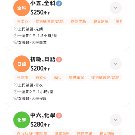
小五,全科
全科
$250
/
hr
有愛心
提供練習題/試題
解題思路
題目講解
課程設計
上門補習-元朗
一星期1日-1.5小時/堂
女導師-大學畢業
初級,日語
日語
$200
/
hr
有耐性
有愛心
細心
提供筆記
提供練習題/試題
課程
上門補習-青衣
一星期2日-1小時/堂
女導師-大學程度
中六,化學
化學
$280
/
hr
WhatsAPP問功課
應試策略
解題思路
題目講解
細心