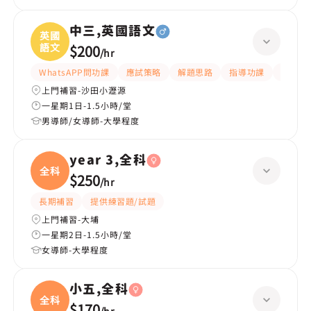
中三,英國語文
英國
語文
$200
/
hr
WhatsAPP問功課
應試策略
解題思路
指導功課
提供練
上門補習-沙田小瀝源
一星期1日-1.5小時/堂
男導師/女導師-大學程度
year 3,全科
全科
$250
/
hr
長期補習
提供練習題/試題
上門補習-大埔
一星期2日-1.5小時/堂
女導師-大學程度
小五,全科
全科
$170