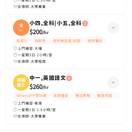
女導師-大學畢業
小四,全科|小五,全科
全
科|
$200
/
hr
小五
有愛心
有耐性
提供練習題/試題
提供筆記
上門補習-大埔
一星期3日-2小時/堂
女導師-大學程度
中一,英國語文
英國
語文
$260
/
hr
WhatsAPP問功課
長期補習
應試策略
解題思路
題目講
上門補習-柴灣
一星期1日-1.5小時/堂
女導師-大學畢業