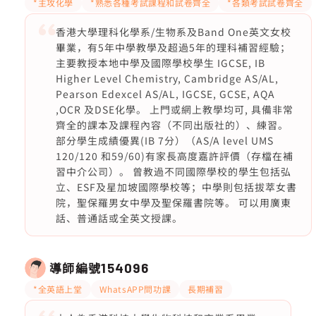
*主攻化學
*熟悉各種考試課程和試卷齊全
*各類考試試卷齊全
香港大學理科化學系/生物系及Band One英文女校
畢業，有5年中學教學及超過5年的理科補習經驗；
主要教授本地中學及國際學校學生 IGCSE, IB
Higher Level Chemistry, Cambridge AS/AL,
Pearson Edexcel AS/AL, IGCSE, GCSE, AQA
,OCR 及DSE化學。 上門或網上教學均可, 具備非常
齊全的課本及課程內容（不同出版社的）、練習。
部分學生成績優異(IB 7分）（AS/A level UMS
120/120 和59/60)有家長高度嘉許評價（存檔在補
習中介公司）。 曾教過不同國際學校的學生包括弘
立、ESF及星加坡國際學校等；中學則包括拔萃女書
院，聖保羅男女中學及聖保羅書院等。 可以用廣東
話、普通話或全英文授課。
導師編號
154096
*全英語上堂
WhatsAPP問功課
長期補習