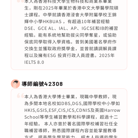
本人為香港科技大學生物科技和商業系畢業
生，剛在2025年畢業於香港中文大學醫學院碩
士課程。中學就讀香港浸會大學附屬學校王錦
輝中小學HKBUAS ，有超過10年補習經驗
DSE、GCE AL、IAL、AP、IGCSE和IB的補習
經驗。能有系統地幫助拔尖同學奪星，或協助
保底同學取得入學資格。曾到美國著名學府作
交換生並獲取政府獎學金，並曾就讀調解員課
程以及擁有ESG 投資行政人員證書。2025年
IELTS 8.0
導師編號
42308
本人為香港大學博士畢業，現職中學教師，現
為多間本地名校如DBS,DGS,國際學校中小學如
HKIS,GSIS,ESF,CIS,ICS,CDNIS及英國Harrow
School等學生補習數學和科學課程，超過十二
年經驗。 本人亦曾於著名國際學校補習社任全
職補習導師，熟悉國際課程內容並能掌握教導
方式，提高學生學習能力。 經本人指導的學生