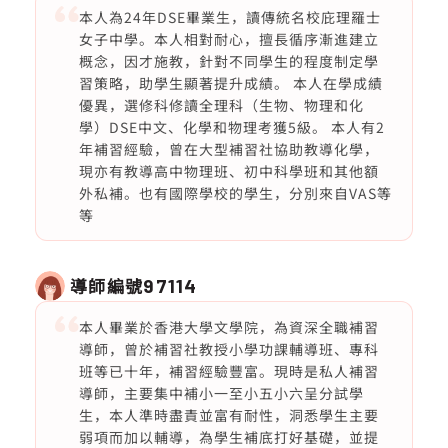
本人為24年DSE畢業生，讀傳統名校庇理羅士
女子中學。本人相對耐心，擅長循序漸進建立
概念，因才施教，針對不同學生的程度制定學
習策略，助學生顯著提升成績。 本人在學成績
優異，選修科修讀全理科（生物、物理和化
學）DSE中文、化學和物理考獲5級。 本人有2
年補習經驗，曾在大型補習社協助教導化學，
現亦有教導高中物理班、初中科學班和其他額
外私補。也有國際學校的學生，分別來自VAS等
等
導師編號
97114
本人畢業於香港大學文學院，為資深全職補習
導師，曾於補習社教授小學功課輔導班、專科
班等已十年，補習經驗豐富。現時是私人補習
導師，主要集中補小一至小五小六呈分試學
生，本人準時盡責並富有耐性，洞悉學生主要
弱項而加以輔導，為學生補底打好基礎，並提