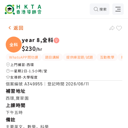
搜索
女-1名 year 8,全科，西環 補習推介
返回
year 8,全科
全科
$230
/
hr
WhatsAPP問功課
題目講解
提供練習題/試題
互動教學
指
上門補習-西環
一星期2日-1.5小時/堂
女導師-大學程度
個案編號
｜登記時間
A349955
2026/06/11
補習地址
西環,寶翠園
上課時間
下午五時
備註
主要英文，數學，科學