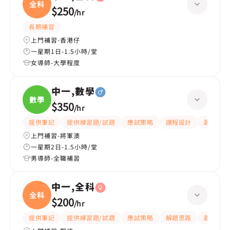
全科
$250
/
hr
長期補習
上門補習-香港仔
一星期1日-1.5小時/堂
女導師-大學程度
中一,數學
數學
$350
/
hr
提供筆記
提供練習題/試題
應試策略
課程設計
題目講解
上門補習-將軍澳
一星期2日-1.5小時/堂
男導師-全職補習
中一,全科
全科
$200
/
hr
提供筆記
提供練習題/試題
應試策略
解題思路
題目講解