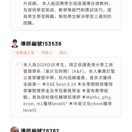
升成績。 本人能因應學生程度選擇合適教材，
及提供學習英語、數學等竅門和應試技巧，提
高學生學習興趣，幫助學生解決學習上遇到的
困難。
導師編號
153536
*全英語上堂
有愛心
細心
本人為2024DSE考生，現正就讀香港大學工商
管理學系（會計及財務）(A&F)。本人畢業於聖
公會鄧肇堅中學，校內成績優異，曾多次獲得
全級第一 🌟DSE best 5 29 🌟在學期間曾獲得
鄧肇堅獎學金及李冠春獎學金 🌟富有教學經
驗，曾為母校擔任輔導班導師 🌟Maths, phy,
econ, m1獲得level5* 🌟中英文及chem獲得
level5
導師編號
76762