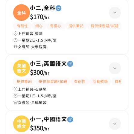
小二,全科
全科
$170
/
hr
有耐性
細心
有愛心
提供筆記
提供練習題/試題
指導
上門補習-柴灣
一星期2日-1.5小時/堂
女導師-大學程度
小三,英國語文
英國
語文
$300
/
hr
提供筆記
提供練習題/試題
有耐性
互動教學
課程設計
上門補習-石硤尾
一星期1日-1.5小時/堂
女導師-全職補習
小一,中國語文
中國
語文
$350
/
hr