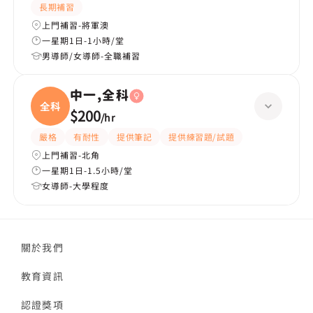
長期補習
上門補習-將軍澳
一星期1日-1小時/堂
男導師/女導師-全職補習
中一,全科
全科
$200
/
hr
嚴格
有耐性
提供筆記
提供練習題/試題
上門補習-北角
一星期1日-1.5小時/堂
女導師-大學程度
關於我們
教育資訊
認證獎項