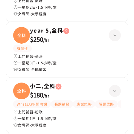
上門補習-觀塘
一星期2日-1.5小時/堂
女導師-大學程度
year 5,全科
全科
$250
/
hr
有耐性
上門補習-荃灣
一星期3日-1.5小時/堂
女導師-全職補習
小二,全科
全科
$180
/
hr
WhatsAPP問功課
長期補習
應試策略
解題思路
題目講
上門補習-粉嶺
一星期1日-1.5小時/堂
女導師-大學程度