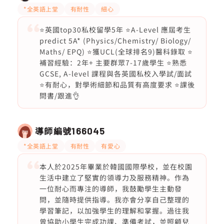
*全英語上堂
有耐性
細心
⭐️英國top30私校留學5年 ⭐️A-Level 應屆考生
predict 5A* (Physics/Chemistry/ Biology/
Maths/ EPQ) ⭐️獲UCL(全球排名9)醫科錄取 ⭐️
補習經驗：2年+ 主要群眾7-17歲學生 ⭐️熟悉
GCSE, A-level 課程與各英國私校入學試/面試
⭐️有耐心，對學術細節和品質有高度要求 ⭐️課後
問書/跟進👌
導師編號
166045
*全英語上堂
有耐性
有愛心
本人於2025年畢業於韓國國際學校，並在校園
生活中建立了堅實的領導力及服務精神。作為
一位耐心而專注的導師，我鼓勵學生主動發
問，並隨時提供指導。我亦會分享自己整理的
學習筆記，以加強學生的理解和掌握。過往我
曾協助小學生完成功課、準備考試，並照顧兒