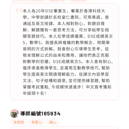
本人為20年DSE畢業生，畢業於香港科技大
學，中學就讀於名校皇仁書院，可用粵語，普
通話及英文授課。本人相對耐心，對題目理
解、解題獨有一套思考方法，可分享給學生相
關答題技巧。本人在學成績優異，DSE成績英文
5，數學5。我擅長將複雜的數學概念，用簡單
易明的方式拆解。我會耐心引導學生思考，從
根本理解公式的由來和應用，讓他們真正克服
對數學的恐懼。DSE成績英文5。本人會有耐心,
循序漸進教導學生, 並運用互動教學技巧, 幫助
學生提高英文閱謮理解能力。從課文內容學習
文法、句子結構和語意, 並可提供練習題, 幫助
掌握考試重點, 令成績快速進步！中文曾考獲前
年級頭十名！
導師編號
165934
有耐性
有愛心
細心