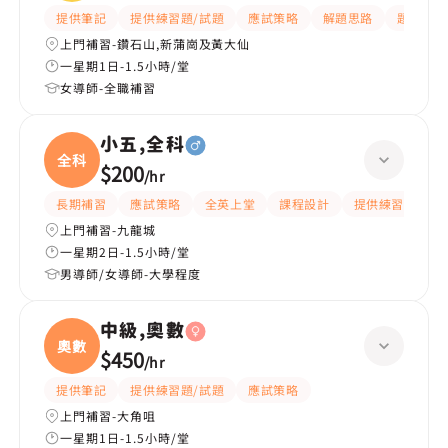
提供筆記
提供練習題/試題
應試策略
解題思路
題目講解
上門補習-鑽石山,新蒲崗及黃大仙
一星期1日-1.5小時/堂
女導師-全職補習
小五,全科
全科
$200
/
hr
長期補習
應試策略
全英上堂
課程設計
提供練習題/試題
上門補習-九龍城
一星期2日-1.5小時/堂
男導師/女導師-大學程度
中級,奧數
奧數
$450
/
hr
提供筆記
提供練習題/試題
應試策略
上門補習-大角咀
一星期1日-1.5小時/堂