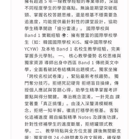
擁有超過 5 年一線教學經驗的專業導師，深諳
不同程度學生的學習痛點。無論是期望突破瓶
頸、掌握名校答題思維，還是根基不穩需要急
追進度，均能提供最針對性的課堂設計，協助
學生精準開啟「搶分雷達」。 國際學校與
Band 1 實戰經驗 🌍：擁有豐富的國際學校學
生（如：韓國國際學校 KIS、耀中國際學校
YCYW）及本地 Band 1 名校生教學經驗，完美
掌握多元學制。 一、 核心教學優勢 名校思維與
獨家資源 導師出身中西區 Band 1 傳統英文中
學，全面看破試卷結構與出題模式。獨家坐擁
「跨校名校試卷庫」，緊貼最新考核趨勢。 獨
門奪分技巧，拒絕死記硬背 拒絕盲目操練，傳
授個人應試與答題心得，助學生精準掌握考評
要點與得分關鍵。 專治概念混淆，一針見血 課
堂著重「真正搞懂」。由淺入深釐清模糊概
念，拒絕一知半解，徹底打穩學術根基。 客製
化追補進度 親自編製精準 Notes 及課後功課，
針對性修補學生的進度斷層，拒絕罐頭式教
學。 二、 教學特點與全方位支援 課後無間斷支
援：獨家提供 24 小時問書及改文服務，確保學