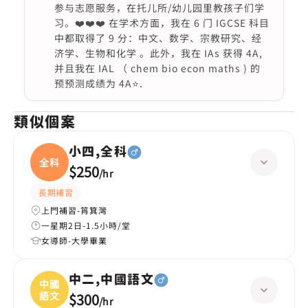
参与志愿服务，在托儿所/幼儿园里教孩子们学
习。❤️❤️❤️ 在学术方面，我在 6 门 IGCSE 科目
中都取得了 9 分：中文、数学、宗教研究、经
济学、生物和化学 。此外，我在 IAs 获得 4A,
并且我在 IAL （ chem bio econ maths ) 的
预预测成绩为 4A⭐️.
類似個案
小四,全科
全科
$250
/
hr
長期補習
上門補習-筲箕灣
一星期2日-1.5小時/堂
女導師-大學畢業
中二,中國語文
中國
語文
$300
/
hr