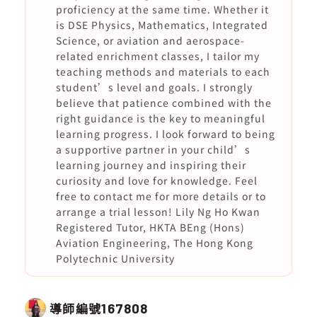
proficiency at the same time. Whether it
is DSE Physics, Mathematics, Integrated
Science, or aviation and aerospace-
related enrichment classes, I tailor my
teaching methods and materials to each
student’s level and goals. I strongly
believe that patience combined with the
right guidance is the key to meaningful
learning progress. I look forward to being
a supportive partner in your child’s
learning journey and inspiring their
curiosity and love for knowledge. Feel
free to contact me for more details or to
arrange a trial lesson! Lily Ng Ho Kwan
Registered Tutor, HKTA BEng (Hons)
Aviation Engineering, The Hong Kong
Polytechnic University
導師編號
167808