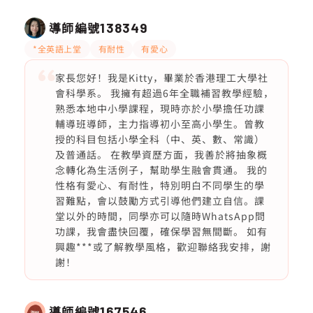
導師編號
138349
*全英語上堂
有耐性
有愛心
家長您好！我是Kitty，畢業於香港理工大學社
會科學系。 我擁有超過6年全職補習教學經驗，
熟悉本地中小學課程，現時亦於小學擔任功課
輔導班導師，主力指導初小至高小學生。曾教
授的科目包括小學全科（中、英、數、常識）
及普通話。 在教學資歷方面，我善於將抽象概
念轉化為生活例子，幫助學生融會貫通。 我的
性格有愛心、有耐性，特別明白不同學生的學
習難點，會以鼓勵方式引導他們建立自信。課
堂以外的時間，同學亦可以隨時WhatsApp問
功課，我會盡快回覆，確保學習無間斷。 如有
興趣***或了解教學風格，歡迎聯絡我安排，謝
謝！
導師編號
167546