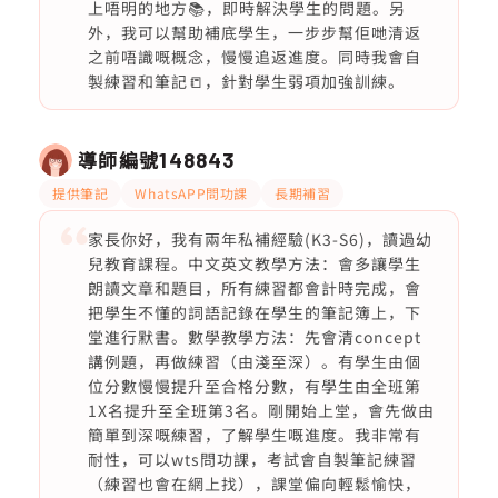
上唔明的地方📚，即時解決學生的問題。另
外，我可以幫助補底學生，一步步幫佢哋清返
之前唔識嘅概念，慢慢追返進度。同時我會自
製練習和筆記📒，針對學生弱項加強訓練。
導師編號
148843
提供筆記
WhatsAPP問功課
長期補習
家長你好，我有兩年私補經驗(K3-S6)，讀過幼
兒教育課程。中文英文教學方法：會多讓學生
朗讀文章和題目，所有練習都會計時完成，會
把學生不懂的詞語記錄在學生的筆記簿上，下
堂進行默書。數學教學方法：先會清concept
講例題，再做練習（由淺至深）。有學生由個
位分數慢慢提升至合格分數，有學生由全班第
1X名提升至全班第3名。剛開始上堂，會先做由
簡單到深嘅練習，了解學生嘅進度。我非常有
耐性，可以wts問功課，考試會自製筆記練習
（練習也會在網上找），課堂偏向輕鬆愉快，