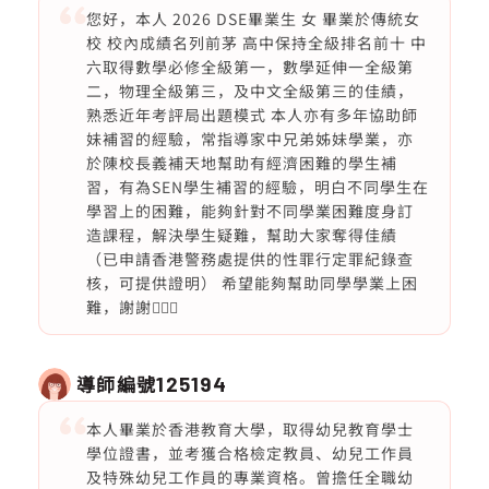
您好，本人 2026 DSE畢業生 女 畢業於傳統女
校 校內成績名列前茅 高中保持全級排名前十 中
六取得數學必修全級第一，數學延伸一全級第
二，物理全級第三，及中文全級第三的佳績，
熟悉近年考評局出題模式 本人亦有多年協助師
妹補習的經驗，常指導家中兄弟姊妹學業，亦
於陳校長義補天地幫助有經濟困難的學生補
習，有為SEN學生補習的經驗，明白不同學生在
學習上的困難，能夠針對不同學業困難度身訂
造課程，解決學生疑難，幫助大家奪得佳績
（已申請香港警務處提供的性罪行定罪紀錄查
核，可提供證明） 希望能夠幫助同學學業上困
難，謝謝🙇🏻‍♀️
導師編號
125194
本人畢業於香港教育大學，取得幼兒教育學士
學位證書，並考獲合格檢定教員、幼兒工作員
及特殊幼兒工作員的專業資格。曾擔任全職幼