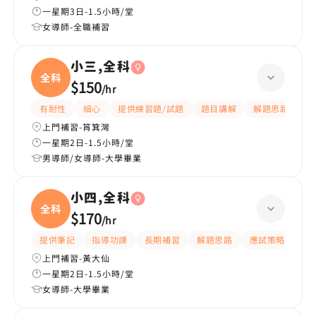
一星期3日-1.5小時/堂
女導師-全職補習
小三,全科
全科
$150
/
hr
有耐性
細心
提供練習題/試題
題目講解
解題思路
上門補習-筲箕灣
一星期2日-1.5小時/堂
男導師/女導師-大學畢業
小四,全科
全科
$170
/
hr
提供筆記
指導功課
長期補習
解題思路
應試策略
提
上門補習-黃大仙
一星期2日-1.5小時/堂
女導師-大學畢業