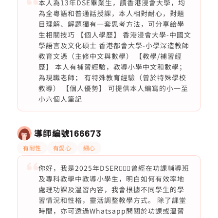
本人為13年DSE畢業生，讀香港浸會大學，均
為全粵語和普通話授課，本人相對耐心，對題
目理解、解題獨有一套思考方法，可分享給學
生相關技巧 【個人學歷】 香港浸會大學-中國文
學語言及文化碩士 香港都會大學-小學深造教師
教育文憑（主修中文與數學） 【教學/補習經
歷】 本人有補習經驗，教導小學中文和數學；
為現職老師； 有特殊教育經驗（曾於特殊學校
教導） 【個人優勢】 可提供本人編寫的小一至
小六個人筆記
導師編號
166673
有耐性
有愛心
細心
你好，我是2025年DSER🙋🏻‍♀️曾經在功課輔導班
及專科教學中教導小學生，明白如何有效率地
處理功課及溫習內容，我會根據不同學生的學
習情況和性格，靈活調整教學方式。 除了課堂
時間，亦可透過Whatsapp問關於功課或溫習