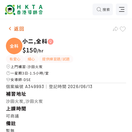
搜索
女-1名 小二,全科，沙田火炭 補習推介
返回
小二,全科
全科
$150
/
hr
有愛心
細心
提供練習題/試題
上門補習-沙田火炭
一星期3日-1.5小時/堂
女導師-DSE
個案編號
｜登記時間
A349993
2026/06/13
補習地址
沙田火炭,沙田火炭
上課時間
可商議
備註
暫無