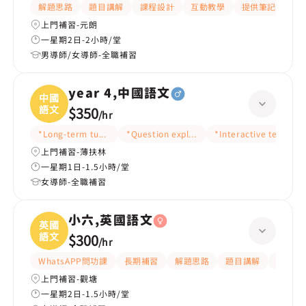
解題思路
題目講解
課程設計
互動教學
提供筆記
嚴
上門補習-元朗
一星期2日-2小時/堂
男導師/女導師-全職補習
year 4,中國語文
中國
語文
$350
/
hr
*Long-term tutoring
*Question explanation
*Interactive teaching
上門補習-薄扶林
一星期1日-1.5小時/堂
女導師-全職補習
小六,英國語文
英國
語文
$300
/
hr
WhatsAPP問功課
長期補習
解題思路
題目講解
提供練
上門補習-觀塘
一星期2日-1.5小時/堂