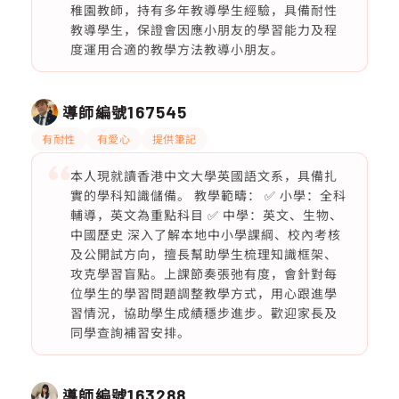
稚園教師，持有多年教導學生經驗，具備耐性
教導學生，保證會因應小朋友的學習能力及程
度運用合適的教學方法教導小朋友。
導師編號
167545
有耐性
有愛心
提供筆記
本人現就讀香港中文大學英國語文系，具備扎
實的學科知識儲備。 教學範疇： ✅ 小學：全科
輔導，英文為重點科目 ✅ 中學：英文、生物、
中國歷史 深入了解本地中小學課綱、校內考核
及公開試方向，擅長幫助學生梳理知識框架、
攻克學習盲點。上課節奏張弛有度，會針對每
位學生的學習問題調整教學方式，用心跟進學
習情況，協助學生成績穩步進步。歡迎家長及
同學查詢補習安排。
導師編號
163288