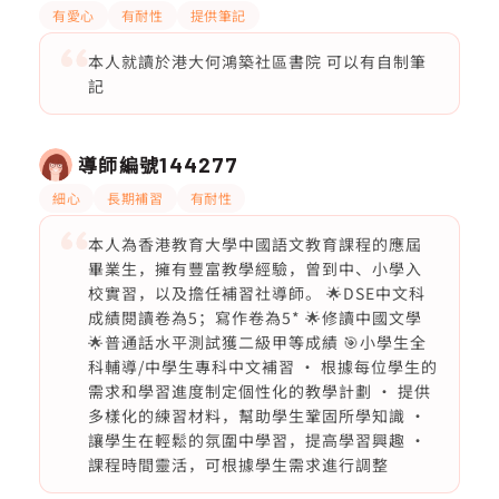
有愛心
有耐性
提供筆記
本人就讀於港大何鴻築社區書院 可以有自制筆
記
導師編號
144277
細心
長期補習
有耐性
本人為香港教育大學中國語文教育課程的應屆
畢業生，擁有豐富教學經驗，曾到中、小學入
校實習，以及擔任補習社導師。 🌟DSE中文科
成績閱讀卷為5；寫作卷為5* 🌟修讀中國文學
🌟普通話水平測試獲二級甲等成績 🎯小學生全
科輔導/中學生專科中文補習 · 根據每位學生的
需求和學習進度制定個性化的教學計劃 · 提供
多樣化的練習材料，幫助學生鞏固所學知識 ·
讓學生在輕鬆的氛圍中學習，提高學習興趣 ·
課程時間靈活，可根據學生需求進行調整