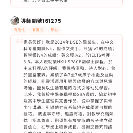
導師編號
161275
有耐性
有愛心
細心
家長您好！我是2024年DSE的畢業生，在中文
科考獲閱讀lv4，但作文失手，只獲lv2的成績；
數學獲lv4的成績；英文獲lv2，於IELTS考獲
5.5。本人現就讀HKU SPACE副學士課程，於
中文科獲A的評級。我性格溫和、待人耐心，曾
於畫室兼職，累積了與2至7歲孩子相處及互動
的經驗，能靈活運用引導與啟發的方式與兒童
溝通，擅長以生動有趣的方式引導幼兒學習。
此外，我曾於中學兼職視藝SBA導師，協助初中
及高中學生整理與完善作品，從中掌握了與青
少年溝通、引導他們有系統地完成學習目標的
技巧。 我處事守時、態度有禮，對教學充滿熱
忱且認真負責，期望能有機會協助孩子建立學
習信心，在學業上穩步成長。感謝您撥冗閱讀