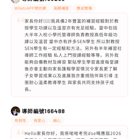
WhatsAPP問功課
長期補習
應試策略
家長你好🙇🏻‍♀️我具備2年豐富的補習經驗對於教
授學生功課以及溫習亦有充足經驗。當中包括
大半年入校小學托管導師負責教授高低年級功
課以及溫習 當中亦有許多SEN學生 所以對教授
SEN學生有一定經驗和方法。另外有半年補習社
導師工作經驗 私人上門授課經驗等等。另外我
能夠自備教材及練習 緊貼學生學習進度每堂課
後亦會主動向家長匯報學習情況令家長更了解
子女學習成果以及進展我亦重視陪伴與引導 主
張耐心溫柔教導學生 與家長共同支持孩子成
長。
導師編號
166488
有耐性
有愛心
細心
Hello家長你好，我係啱啱考完dse嘅應屆2026