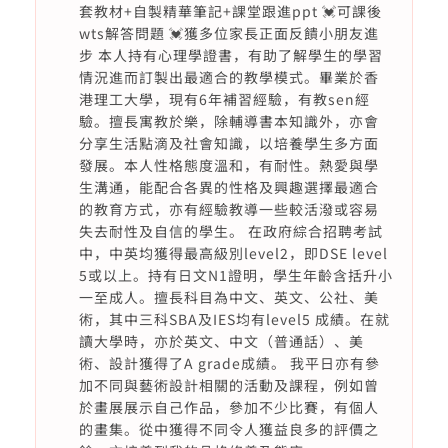
套教材+自製精華筆記+課堂跟進ppt 💓可課後
wts解答問題 💓獲多位家長正面反饋小朋友進
步 本人持有心理學證書，有助了解學生的學習
情況進而訂製出最適合的教學模式。畢業於香
港理工大學，現有6年補習經驗，有教sen經
驗。擅長寓教於樂，除輔導書本知識外，亦會
分享生活點滴及社會知識，以培養學生多方面
發展。本人性格態度溫和，有耐性。熱愛與學
生溝通，能配合各異的性格及興趣選擇最適合
的教育方式，亦有經驗教導一些較活潑或容易
失去耐性及自信的學生。 在政府綜合招聘考試
中，中英均獲得最高級別level2，即DSE level
5或以上。持有日文N1證明，學生年齡含括升小
一至成人。擅長科目為中文、英文、公社、美
術，其中三科SBA及IES均有level5 成績。在就
讀大學時，亦於英文、中文（普通話）、美
術、設計獲得了A grade成績。 我平日亦有參
加不同與藝術設計相關的活動及課程，例如曾
於畫展展示自己作品，參加不少比賽，有個人
的畫集。從中獲得不同令人獲益良多的評價之