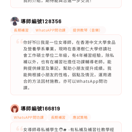
我的介紹，期待能與您進一步交流！
導師編號
128356
長期補習
WhatsAPP問功課
提供教琴（音樂）
你好👋🏻我是一位女導師，在香港中文大學食品
及營養學系畢業，現時在香港樹仁大學修讀社
會工作碩士學位二年級，有4年補習經驗，除私
補以外，也有在補習社擔任功課輔導老師。能
夠提供練習及筆記，幫助小朋友提升成績。我
能夠根據小朋友的性格，弱點及情況，運用適
合的方法因材施教。亦可以WhatsApp問功
課。
導師編號
166819
WhatsAPP問功課
長期補習
應試策略
女導師尋私補學生🧑‍🎓 -有私補及補習社教學經