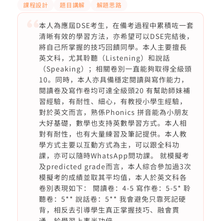
課程設計
題目講解
解題思路
本人為應屆DSE考生，在備考過程中累積咗一套
清晰有效的學習方法，亦希望可以DSE完結後，
將自己所掌握的技巧回饋同學。本人主要擅長
英文科，尤其聆聽（Listening）和說話
（Speaking）；相關卷別一直能夠取得全級頭
10。同時，本人亦具備穩定閱讀與寫作能力，
閱讀卷及寫作卷均可達全級頭20 有幫助師妹補
習經驗，有耐性、細心，有教授小學生經驗，
對於英文而言，熟係Phonics 拼音能為小朋友
大好基礎，數學也支持英數學習方式。本人相
對有耐性，也有大量練習及筆記提供。本人教
學方式主要以互動方式為主，可以跟全科功
課，亦可以隨時WhatsApp問功課。 就模擬考
及predicted grade而言，本人綜合參加過3次
模擬考的成績並取其平均值，本人於英文科各
卷別表現如下： 閱讀卷：4-5 寫作卷：5-5* 聆
聽卷：5** 說話卷：5** 我會避免只靠死記硬
背，相反去引導學生真正掌握技巧、融會貫
通，於學習上事半功倍