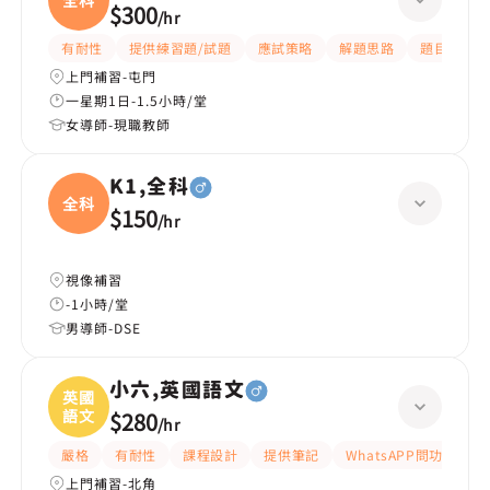
$300
/
hr
有耐性
提供練習題/試題
應試策略
解題思路
題目講解
上門補習-屯門
一星期1日-1.5小時/堂
女導師-現職教師
K1,全科
全科
$150
/
hr
視像補習
-1小時/堂
男導師-DSE
小六,英國語文
英國
語文
$280
/
hr
嚴格
有耐性
課程設計
提供筆記
WhatsAPP問功課
上門補習-北角