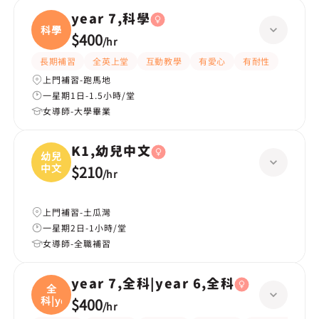
year 7,科學
科學
$400
/
hr
長期補習
全英上堂
互動教學
有愛心
有耐性
上門補習-跑馬地
一星期1日-1.5小時/堂
女導師-大學畢業
K1,幼兒中文
幼兒
中文
$210
/
hr
上門補習-土瓜灣
一星期2日-1小時/堂
女導師-全職補習
year 7,全科|year 6,全科
全
科|ye
$400
/
hr