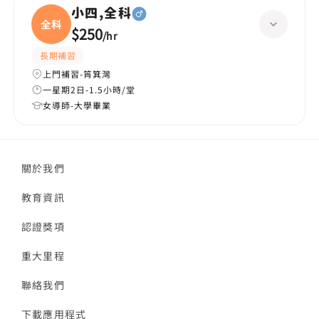
小四,全科
全科
$250
/
hr
長期補習
上門補習-筲箕灣
一星期2日-1.5小時/堂
女導師-大學畢業
關於我們
教育資訊
認證獎項
重大里程
聯絡我們
下載應用程式