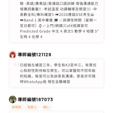
驗 -英語/廣東話/普通話口語訓練 增強溝通能力
增廣詞彙量‼️ -考試溫習 功課輔導及預習❤️‍🔥 -中
英數全科/專科補習‼️ ➡️2026應屆DSE考生📖
➡️Band 1 英中畢業 🎓 ✅具彈性時間（星期一
至日都可）⌚️ ✅上門/網課/Café授課皆可
Predicted Grade 中文 4 英文5 數學 4 地理 5*
生物 4 化學 4
導師編號
121129
已經做左補習三年，學生有K3至中三，有責任
心和耐性對待每位學生，可以掌握到不同年級
的知識，每堂可以告訴家長溝通，家長亦可隨
時WhatsApp我 現在全職補習
導師編號
167073
有耐性
有愛心
細心