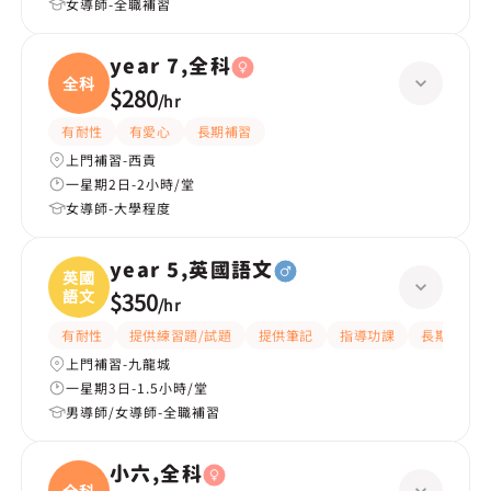
女導師-全職補習
year 7,全科
全科
$280
/
hr
有耐性
有愛心
長期補習
上門補習-西貢
一星期2日-2小時/堂
女導師-大學程度
year 5,英國語文
英國
語文
$350
/
hr
有耐性
提供練習題/試題
提供筆記
指導功課
長期補習
上門補習-九龍城
一星期3日-1.5小時/堂
男導師/女導師-全職補習
小六,全科
全科