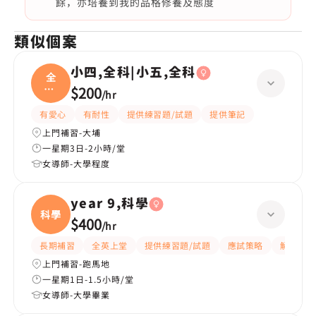
餘，亦培養到我的品格修養及態度
類似個案
小四,全科|小五,全科
全
科|
$200
/
hr
小五
有愛心
有耐性
提供練習題/試題
提供筆記
上門補習-大埔
一星期3日-2小時/堂
女導師-大學程度
year 9,科學
科學
$400
/
hr
長期補習
全英上堂
提供練習題/試題
應試策略
解題思路
上門補習-跑馬地
一星期1日-1.5小時/堂
女導師-大學畢業