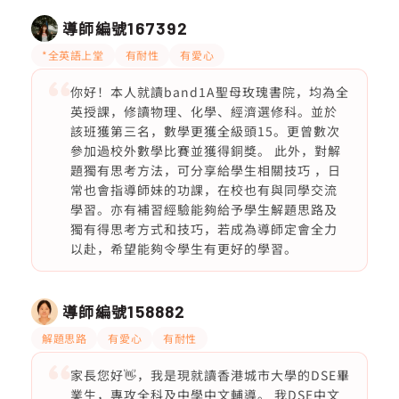
導師編號
167392
*全英語上堂
有耐性
有愛心
你好！本人就讀band1A聖母玫瑰書院，均為全
英授課，修讀物理、化學、經濟選修科。並於
該班獲第三名，數學更獲全級頭15。更曾數次
參加過校外數學比賽並獲得銅獎。 此外，對解
題獨有思考方法，可分享給學生相關技巧 ，日
常也會指導師妹的功課，在校也有與同學交流
學習。亦有補習經驗能夠給予學生解題思路及
獨有得思考方式和技巧，若成為導師定會全力
以赴，希望能夠令學生有更好的學習。
導師編號
158882
解題思路
有愛心
有耐性
家長您好👋，我是現就讀香港城市大學的DSE畢
業生，專攻全科及中學中文輔導。 我DSE中文