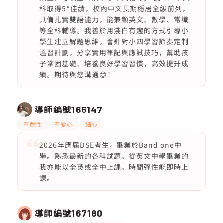
科取得5*佳績，校內中文長期穩居全級前列，
具備扎實雙語能力，能兼顧英文、數學、常識
等全科輔導。我善於用淺白有趣的方式引導小
學生建立解題思維，會針對小四學習節奏定制
溫習計劃，分享實用筆記與應試技巧，幫助孩
子鞏固基礎、培養良好學習習慣，高效提升成
績。期待與您溝通😊！
導師編號
166147
有耐性
有愛心
細心
2026年應屆DSE考生，畢業於Band one中
學。熟悉最新的各科試題。從英文中學畢業的
我亦能以全英或全中上課。時間彈性能即時上
課。
導師編號
167180