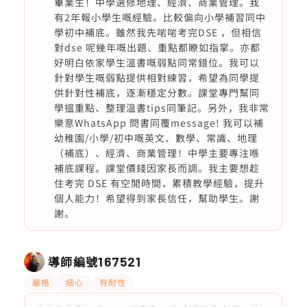
畢業生！中學選修地理、經濟、商業管理。我
有2年報小學生嘅經驗。比較偏向小學補習同中
學初中補底。雖然我先啱啱考完DSE ，但相信
對dse 呢幾年嘅出題、重點都瞭如指掌。亦都
好明白依家學生溫書嘅弱點同常錯位。我可以
針對學生嘅弱點提供相對練習，希望為同學提
供針對性補底，逐漸穩定分數。課堂專門幫同
學搵重點、整理溫書tips同筆記。另外，我非常
樂意WhatsApp 問書同覆message! 我可以補
幼稚園/小學/初中嘅英文、數學、常識、地理
（補底）、經濟、商業管理！中學主要專注喺
補底課程。課堂價錢因家長而調。我主要想趁
住考完 DSE 有空閒時間，累積教學經驗，提升
個人能力！希望得到家長信任，幫助學生。謝
謝。
導師編號
167521
嚴格
細心
有耐性