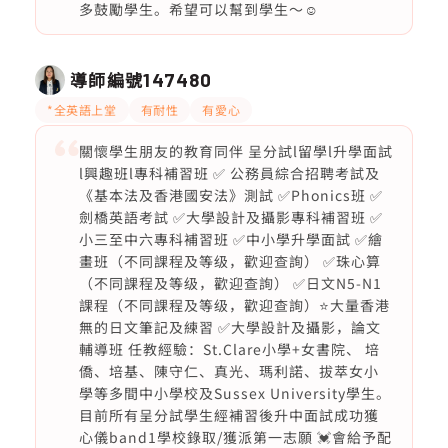
多鼓勵學生。希望可以幫到學生～☺️
導師編號
147480
*全英語上堂
有耐性
有愛心
關懷學生朋友的教育同伴 ️呈分試l留學l升學面試
l興趣班l專科補習班 ✅ 公務員綜合招聘考試及
《基本法及香港國安法》測試 ✅Phonics班 ✅
劍橋英語考試 ✅大學設計及攝影專科補習班 ✅
小三至中六專科補習班 ✅中小學升學面試 ✅繪
畫班（不同課程及等级，歡迎查詢） ✅珠心算
（不同課程及等级，歡迎查詢） ✅日文N5-N1
課程（不同課程及等级，歡迎查詢）⭐️大量香港
無的日文筆記及練習 ✅大學設計及攝影，論文
輔導班 任教經驗：St.Clare小學+女書院、 培
僑、培基、陳守仁、真光、瑪利諾、拔萃女小
學等多間中小學校及Sussex University學生。
目前所有呈分試學生經補習後升中面試成功獲
心儀band1學校錄取/獲派第一志願 💓會給予配