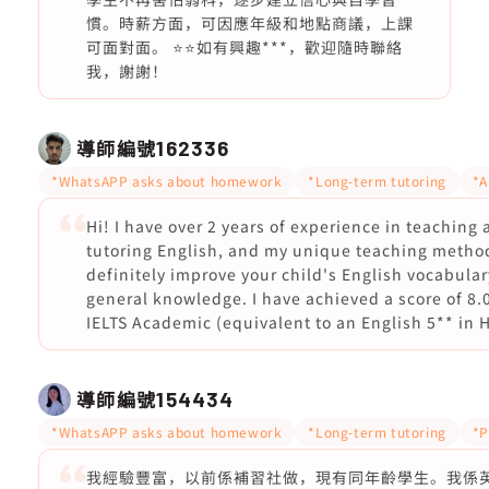
慣。時薪方面，可因應年級和地點商議，上課
可面對面。 ⭐️⭐️如有興趣***，歡迎隨時聯絡
我，謝謝！
導師編號
162336
*WhatsAPP asks about homework
*Long-term tutoring
*A
Hi! I have over 2 years of experience in teaching
tutoring English, and my unique teaching method
definitely improve your child's English vocabula
general knowledge. I have achieved a score of 8.0
IELTS Academic (equivalent to an English 5** in 
導師編號
154434
*WhatsAPP asks about homework
*Long-term tutoring
*P
我經驗豐富，以前係補習社做，現有同年齡學生。我係英文