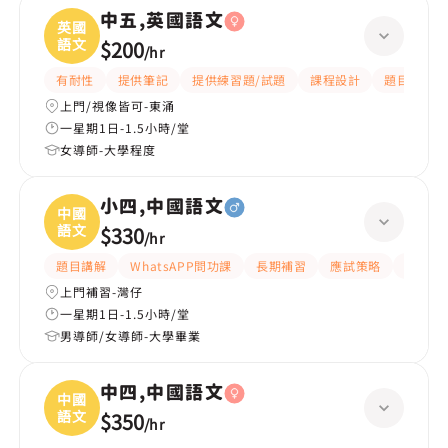
中五,英國語文
英國
語文
$200
/
hr
有耐性
提供筆記
提供練習題/試題
課程設計
題目講解
上門/視像皆可-東涌
一星期1日-1.5小時/堂
女導師-大學程度
小四,中國語文
中國
語文
$330
/
hr
題目講解
WhatsAPP問功課
長期補習
應試策略
解題思
上門補習-灣仔
一星期1日-1.5小時/堂
男導師/女導師-大學畢業
中四,中國語文
中國
語文
$350
/
hr