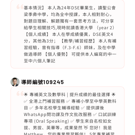
基本情況】 本人為24年DSE畢業生，讀聖公會
梁季彜中學，均為全中授課，本人相對耐心，
對題目理解、解題獨有一套思考方法，可分享
給學生相關技巧,現時就讀香港大學 （year 2）
【個人成績】 本人在學成績優異，DSE英文4
分，其他為3分； 【教學/補習經歷】 本人有補
習經驗，曾有指導（F.3-F.6）師妹，及在中學
做過導師 【個人優勢】 可提供本人編寫的中一
至中六個人筆記
導師編號
109245
🌟 專補英文及數學科 | 提升成績的最佳選擇 🌟
✅ 全港上門補習服務 ✅ 專補小學至中學英數科
目 ✅ 多年名校學生輔導經驗 ✅ 提供課後
WhatsApp問功課及作文批改服務 ✅ 口試訓練
專項 (Oral Speaking) ✅ 學生來自名校如女
拔、男拔、英華等，成果斐然 👋 您好！我是
Matthew，您的專業學習夥伴！ 5年專業補習