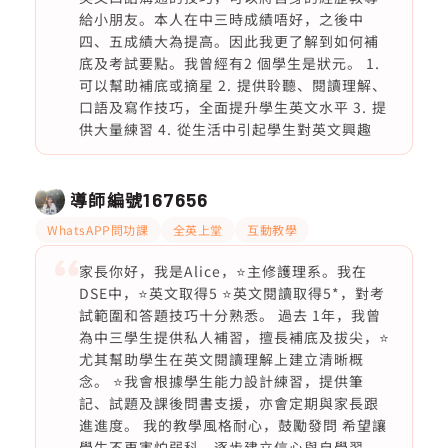
給小朋友。本人在中三時成績唔好，之後中
四、五成績大為提高。因此我更了解到如何補
底及考試要點。我曾經有2 個學生是狀元。 1.
可以幫助補底或摘星 2. ⁠提供聆聽、閱讀理解、
口語及寫作技巧，全面提升學生英文水平 3. ⁠提
供大量練習 4. ⁠從生活中引起學生對英文興趣
導師編號
167656
WhatsAPP問功課
全英上堂
互動教學
家長你好，我是Alice，⭐️主修護理系。我在
DSE中，⭐️英文取得5 ⭐️英文閱讀取得5*，對考
試範圍和答題技巧十分熟悉。 過去 1年，我曾
為中三學生提供私人補習，擅長補底及拔尖，⭐️
尤其幫助學生在英文閱讀理解上建立清晰概
念。 ⭐️我會根據學生能力設計練習，提供筆
記、試題及課後問書支援，亦會定期與家長跟
進進度。 我的教學風格耐心，鼓勵發問 希望讓
學生不再害怕弱科，逐步建立信心與自學習