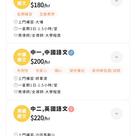
語文
$180
/
hr
長期補習
互動教學
上門補習-大埔
一星期3日-1.5小時/堂
男導師/女導師-大學程度
中一,中國語文
中國
語文
$200
/
hr
有耐性
有愛心
細心
提供筆記
提供練習題/試題
題目
上門補習-將軍澳
一星期1日-1.5小時/堂
男導師/女導師-大學程度
中二,英國語文
英國
語文
$220
/
hr
上門補習-沙田馬鞍山