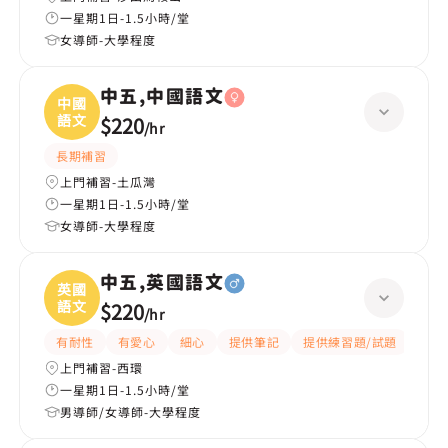
一星期1日-1.5小時/堂
女導師-大學程度
中五,中國語文
中國
語文
$220
/
hr
長期補習
上門補習-土瓜灣
一星期1日-1.5小時/堂
女導師-大學程度
中五,英國語文
英國
語文
$220
/
hr
有耐性
有愛心
細心
提供筆記
提供練習題/試題
指導
上門補習-西環
一星期1日-1.5小時/堂
男導師/女導師-大學程度