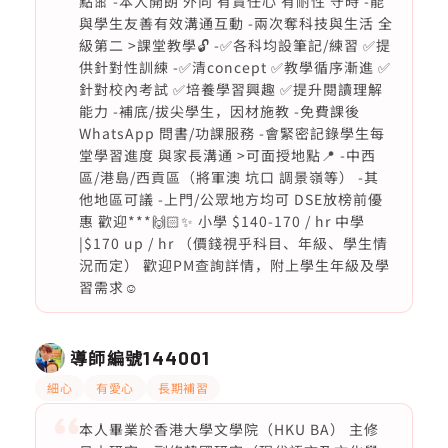
點🎀 -本人開朗 外向 有責任心 有耐性 守時 -能
與學生友善有效溝通互動 -兩次奪科技與生活 全
級第二 >課堂教學🔓 -✅各科均設筆記/練習 ✅提
供針對性訓練 -✅清concept ✅教學循序漸進 ✅
針對校內考試 ✅培養學習興趣 ✅提升閱讀理解
能力 -補底/拔尖學生，因材施教 -免費課後
WhatsApp 問書/功課服務 -會緊密記錄學生每
堂學習進度 與家長溝通 >可面授地點📍 -中西
區/港島/西貢區（將軍澳 坑口 調景嶺等） -其
他地區可議 -上門/公眾地方均可 DSE放榜前優
惠 歡迎***🙌🏻✨ 小學 $140-170 / hr 中學
|$170 up / hr （價錢視乎科目、年級、學生情
況而定） 歡迎PM查詢詳情，附上學生年級及學
習需求☺️
導師編號
144001
細心
有愛心
長期補習
本人畢業於香港大學文學院（HKU BA） 主修