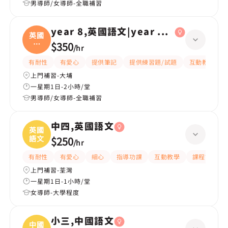
男導師/女導師-全職補習
year 8,英國語文|year 6,英國語文
英國
語
$350
/
hr
文|
有耐性
有愛心
提供筆記
提供練習題/試題
互動教學
上門補習-大埔
一星期1日-2小時/堂
男導師/女導師-全職補習
中四,英國語文
英國
語文
$250
/
hr
有耐性
有愛心
細心
指導功課
互動教學
課程設計
上門補習-荃灣
一星期1日-1小時/堂
女導師-大學程度
小三,中國語文
中國