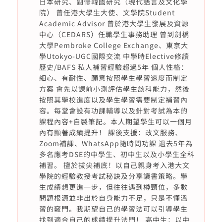
日本研究、副修韓國研究（現代語言及文化學
院） 曾任港大學生大使、文學院Student
Academic Advisor 曾於港大學生發展及資源
中心（CEDARS）任職學生事務助理 曾到劍橋
大學Pembroke College Exchange、東京大
學Utokyo-UGC國際交流 中學時Elective修讀
歷史/BAFS 私人補習經驗超過5年 個人性格：
細心、有耐性、願意按照學生學習速度而制定
方案 會先以課前小測評估學生該科能力，然後
按照其學校進度以及學生學習需要制定補習內
容。每堂會設有功課輔導以及針對考試為本的
課程內容+自製筆記。本人期望學生可以一個月
內有顯著成績提升！ 課後支援：改文服務、
Zoom補課、WhatsApp隨時問功課 過去5年為
多名應考DSE的中學生、初中生以及小學生全科
補習。 擅於拔尖補底！以自己親身考入港大文
學院的經驗教授考試秘訣及分享讀書策略。學
生成績想更進一步，但往往遇到樽頸位，多數
問題根源並非出於自身能力不足，只是不懂溫
習的竅門。我期望自己的學習法可以引導學生
找到適合自己的成績提升法門！ 高中生：以中