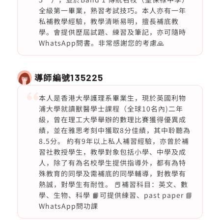
全級第一畢業，熟習考試技巧。本人亦有一年
私補教學經驗，教學清晰易明，擅長補底教
學。會提供歷屆試題、練習及筆記，亦可隨時
WhatsApp問書。非常感謝您的考慮🙏
導師編號
135225
本人是香港大學護理系畢業生，現於英國利物
浦大學就讀獸醫學士課程（全球10名內)二年
級，曾在理工大學舉辦的數理比賽獲得優異成
績，並在雅思考刻中獲取8分佳績，其中聆聽為
8.5分。 約有9年以上私人補習經驗，亦曾於補
習社教授學生，教學對象包括小學、中學及成
人，除了有為名校學生提供指導外，都有為特
殊教育的同學及需補底的同學輔導，對教學有
熱誠，對學生有耐性。 📕補習科目：英文、數
學、生物、科學 📙可提供練習、past paper 📘
WhatsApp問功課