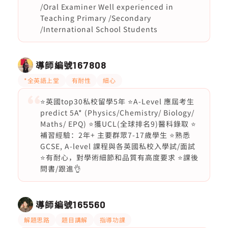
/Oral Examiner Well experienced in
Teaching Primary /Secondary
/International School Students
導師編號
167808
*全英語上堂
有耐性
細心
⭐️英國top30私校留學5年 ⭐️A-Level 應屆考生
predict 5A* (Physics/Chemistry/ Biology/
Maths/ EPQ) ⭐️獲UCL(全球排名9)醫科錄取 ⭐️
補習經驗：2年+ 主要群眾7-17歲學生 ⭐️熟悉
GCSE, A-level 課程與各英國私校入學試/面試
⭐️有耐心，對學術細節和品質有高度要求 ⭐️課後
問書/跟進👌
導師編號
165560
解題思路
題目講解
指導功課