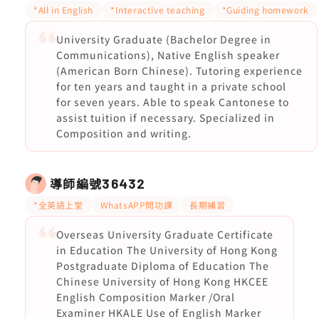
*All in English
*Interactive teaching
*Guiding homework
University Graduate (Bachelor Degree in
Communications), Native English speaker
(American Born Chinese). Tutoring experience
for ten years and taught in a private school
for seven years. Able to speak Cantonese to
assist tuition if necessary. Specialized in
Composition and writing.
導師編號
36432
*全英語上堂
WhatsAPP問功課
長期補習
Overseas University Graduate Certificate
in Education The University of Hong Kong
Postgraduate Diploma of Education The
Chinese University of Hong Kong HKCEE
English Composition Marker /Oral
Examiner HKALE Use of English Marker