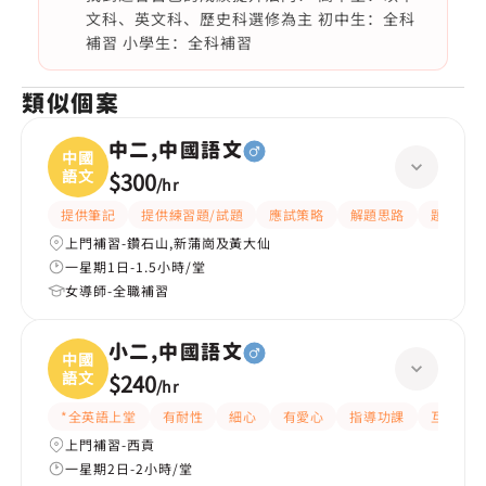
文科、英文科、歷史科選修為主 初中生：全科
補習 小學生：全科補習
類似個案
中二,中國語文
中國
語文
$300
/
hr
提供筆記
提供練習題/試題
應試策略
解題思路
題目講解
上門補習-鑽石山,新蒲崗及黃大仙
一星期1日-1.5小時/堂
女導師-全職補習
小二,中國語文
中國
語文
$240
/
hr
*全英語上堂
有耐性
細心
有愛心
指導功課
互動教學
上門補習-西貢
一星期2日-2小時/堂