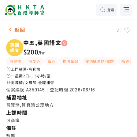
搜索
女-1名 中五,英國語文，筲箕灣 補習推介
返回
中五,英國語文
英國
語文
$200
/
hr
有耐性
有愛心
細心
提供筆記
提供練習題/試題
指導功課
上門補習-筲箕灣
一星期2日-1.5小時/堂
男導師/女導師-全職補習
個案編號
｜登記時間
A350145
2026/06/16
補習地址
筲箕灣,筲箕灣公眾地方
上課時間
可商議
備註
暫無