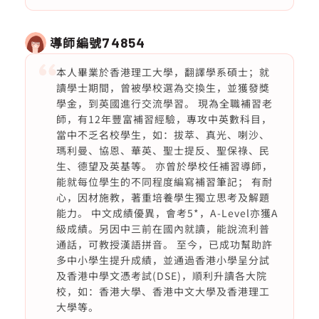
導師編號
74854
本人畢業於香港理工大學，翻譯學系碩士；就
讀學士期間，曾被學校選為交換生，並獲發獎
學金，到英國進行交流學習。 現為全職補習老
師，有12年豐富補習經驗，專攻中英數科目，
當中不乏名校學生，如：拔萃、真光、喇沙、
瑪利曼、協恩、華英、聖士提反、聖保祿、民
生、德望及英基等。 亦曾於學校任補習導師，
能就每位學生的不同程度編寫補習筆記； 有耐
心，因材施教，著重培養學生獨立思考及解題
能力。 中文成績優異，會考5*，A-Level亦獲A
級成績。另因中三前在國內就讀，能說流利普
通話，可教授漢語拼音。 至今，已成功幫助許
多中小學生提升成績，並通過香港小學呈分試
及香港中學文憑考試(DSE)，順利升讀各大院
校，如：香港大學、香港中文大學及香港理工
大學等。