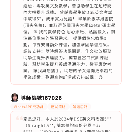
經驗，專攻英文及數學，曾協助學生在短時間
內大幅提升成績。 曾輔導學生於DSE英文考試
中取得5*，成果實力見證！ 畢業於拔萃男書院
(頂尖名校)，並取得英國頂尖大學Exeter碩士學
位。 🎯 我的教學特色 耐心細緻、熱誠投入，關
注每位學生的學習需求。 提供個性化教學計
劃，每課安排額外練習，加強鞏固學習成果。
課後支持：隨時解答功課問題，作文批改服務
助學生提升表達能力。 擁有豐富口試訓練經
驗，幫助學生提升英語溝通能力，從容應對考
試。 讓我與您攜手，助您的子女邁向更卓越的
學業成績！歡迎查詢詳情或安排試課！😊
導師編號
167026
WhatsAPP問功課
應試策略
解題思路
家長您好，本人於2024年DSE英文科考獲5**
（Straight 5**, 讀寫聽說四份分卷全取
5**），並於Band 1 傳統名校（聖保祿中學）