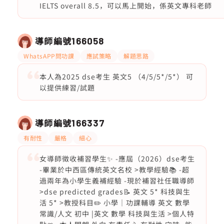
IELTS overall 8.5，可以馬上開始，係英文專科老師
導師編號
166058
WhatsAPP問功課
應試策略
解題思路
本人為2025 dse考生 英文5 （4/5/5*/5*） 可
以提供練習/試題
導師編號
166337
有耐性
嚴格
細心
女導師徵收補習學生✨ -應屆（2026）dse考生
-畢業於中西區傳統英文名校 >教學經驗📚 -超
過兩年為小學生義補經驗 -現於補習社任職導師
>dse predicted grades📝 英文 5* 科技與生
活 5* >教授科目✏️ 小學｜功課輔導 英文 數學
常識/人文 初中 |英文 數學 科技與生活 >個人特