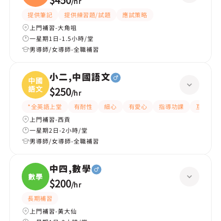
/
hr
提供筆記
提供練習題/試題
應試策略
上門補習-大角咀
一星期1日-1.5小時/堂
男導師/女導師-全職補習
小二,中國語文
中國
語文
$250
/
hr
*全英語上堂
有耐性
細心
有愛心
指導功課
互動教學
上門補習-西貢
一星期2日-2小時/堂
男導師/女導師-全職補習
中四,數學
數學
$200
/
hr
長期補習
上門補習-黃大仙