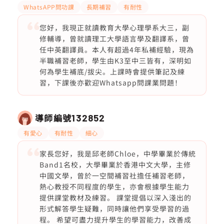
WhatsAPP問功課
長期補習
有耐性
您好，我現正就讀教育大學心理學系大三，副
修輔導，曾就讀理工大學語言學及翻譯系，曾
任中英翻譯員。本人有超過4年私補經驗，現為
半職補習老師，學生由K3至中三皆有，深明如
何為學生補底/拔尖。上課時會提供筆記及練
習，下課後亦歡迎Whatsapp問課業問題！
導師編號
132852
有愛心
有耐性
細心
家長您好，我是邱老師Chloe，中學畢業於傳統
Band1名校，大學畢業於香港中文大學，主修
中國文學，曾於一空間補習社擔任補習老師，
熱心教授不同程度的學生，亦會根據學生能力
提供課堂教材及練習。 課堂提倡以深入淺出的
形式解答學生疑難，同時讓他們享受學習的過
程。 希望可盡力提升學生的學習能力，改善成