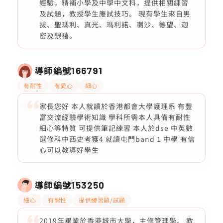
經驗，精補小學及中學中文科，提供相關練習
及試題，教授學生應試技巧。 現有學生來自男
拔、聖瑪利、真光、瑪利諾、喇沙、德望、迦
密及銀禧。
導師編號
166791
有耐性
有愛心
細心
家長您好 本人就讀於香港都會大學護理系 有豐
富交流經驗學術知識 學科所需本人具備有耐性
細心等特質 可提供筆記練習 本人於dse 中英數
選修科中西史考獲4 就讀屯門band 1 中學 有信
心可以教導好學生
導師編號
153250
細心
有耐性
提供練習題/試題
2019年畢業於香港城市大學，主修管理學。 教