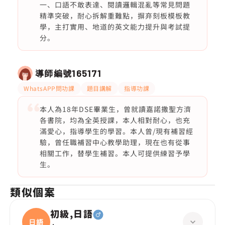
一、口語不敢表達、閱讀邏輯混亂等常見問題
精準突破，耐心拆解重難點，摒弃刻板模板教
學，主打實用、地道的英文能力提升與考試提
分。
導師編號
165171
WhatsAPP問功課
題目講解
指導功課
本人為18年DSE畢業生，曾就讀嘉諾撒聖方濟
各書院，均為全英授課，本人相對耐心，也充
滿愛心，指導學生的學習。本人曾/現有補習經
驗，曾任職補習中心教學助理，現在也有從事
相關工作，替學生補習。本人可提供練習予學
生。
類似個案
初級,日語
日語