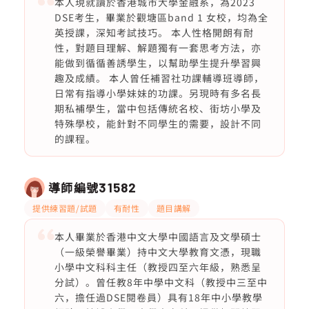
本人現就讀於香港城市大學金融系，為2023
DSE考生，畢業於觀塘區band 1 女校，均為全
英授課，深知考試技巧。 本人性格開朗有耐
性，對題目理解、解題獨有一套思考方法，亦
能做到循循善誘學生，以幫助學生提升學習興
趣及成績。 本人曾任補習社功課輔導班導師，
日常有指導小學妹妹的功課。另現時有多名長
期私補學生，當中包括傳統名校、街坊小學及
特殊學校，能針對不同學生的需要，設計不同
的課程。
導師編號
31582
提供練習題/試題
有耐性
題目講解
本人畢業於香港中文大學中國語言及文學碩士
（一級榮譽畢業）持中文大學教育文憑，現職
小學中文科科主任（教授四至六年級，熟悉呈
分試）。曾任教8年中學中文科（教授中三至中
六，擔任過DSE閱卷員）具有18年中小學教學