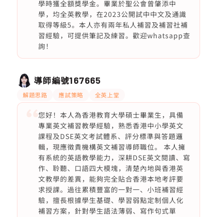
學時獲全額獎學金。畢業於聖公會曾肇添中
學，均全英教學，在2023公開試中中文及通識
取得等級5。本人亦有兩年私人補習及補習社補
習經驗，可提供筆記及練習。歡迎whatsapp查
詢！
導師編號
167665
解題思路
應試策略
全英上堂
您好！本人為香港教育大學碩士畢業生，具備
專業英文補習教學經驗，熟悉香港中小學英文
課程及DSE英文考試體系、評分標準與答題邏
輯，現應徵貴機構英文補習導師職位。 本人擁
有系統的英語教學能力，深耕DSE英文閱讀、寫
作、聆聽、口語四大模塊，清楚內地與香港英
文教學的差異，能夠完全貼合香港本地考評要
求授課。過往累積豐富的一對一、小班補習經
驗，擅長根據學生基礎、學習弱點定制個人化
補習方案，針對學生語法薄弱、寫作句式單