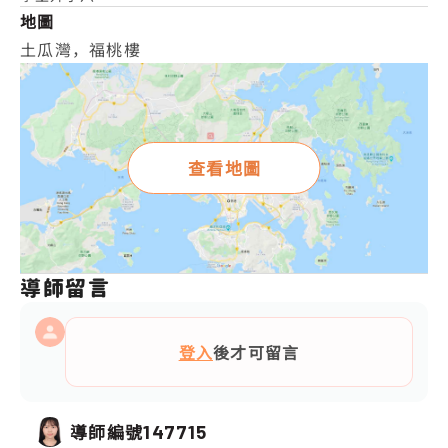
地圖
土瓜灣，福桃樓
查看地圖
導師留言
登入
後才可留言
導師編號
147715