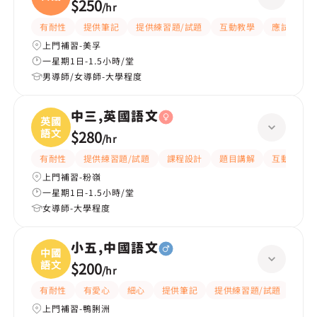
$250
/
hr
有耐性
提供筆記
提供練習題/試題
互動教學
應試策略
上門補習-美孚
一星期1日-1.5小時/堂
男導師/女導師-大學程度
中三,英國語文
英國
語文
$280
/
hr
有耐性
提供練習題/試題
課程設計
題目講解
互動教學
上門補習-粉嶺
一星期1日-1.5小時/堂
女導師-大學程度
小五,中國語文
中國
語文
$200
/
hr
有耐性
有愛心
細心
提供筆記
提供練習題/試題
題目
上門補習-鴨脷洲