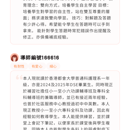
育理念：雙向方式，培養學生自主學習 目標：
培養學生對學習的自主性，站在雙互尊重的層
面；務求達致雙向學習。 技巧：對解題及答題
有少許心得。希望能令學生在答題時可以手到
拿來。 能針對學生答題時常犯錯誤作出提醒及
修正。亦俱備補底經驗。
導師編號
166616
有耐性
有愛心
細心
本人現就讀於香港都會大學普通科護理系一年
級，亦是2024及2025年DSE畢業生。同時現正
於補習社擔任小一至小六功課輔導班及專科全
科輔導班的兼職導師，並已有接近兩年經驗，
也曾於社區服務中心教授過初中中英數。本人
現正教授小一至小六專科全科及功課，因此有
經驗如何教導學生。本人能提供練習，並於課
堂上會記下筆記，以便家長於課堂後與學生複
習，同時本人亦能對學生各科上的弱處對症下