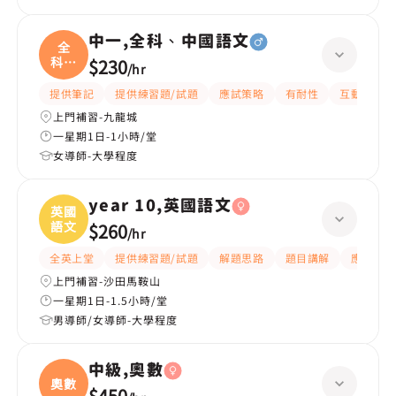
中一,全科、中國語文
全
科、
$230
/
hr
中國
提供筆記
提供練習題/試題
應試策略
有耐性
互動教學
上門補習-九龍城
一星期1日-1小時/堂
女導師-大學程度
year 10,英國語文
英國
語文
$260
/
hr
全英上堂
提供練習題/試題
解題思路
題目講解
應試策略
上門補習-沙田馬鞍山
一星期1日-1.5小時/堂
男導師/女導師-大學程度
中級,奧數
奧數
$450