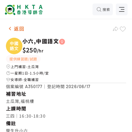
搜索
女-1名 小六,中國語文，土瓜灣 補習推介
返回
小六,中國語文
中國
語文
$250
/
hr
提供練習題/試題
上門補習-土瓜灣
一星期1日-1.5小時/堂
女導師-全職補習
個案編號
｜登記時間
A350177
2026/06/17
補習地址
土瓜灣,福桃樓
上課時間
三四｜16:30-18:30
備註
學生升小六