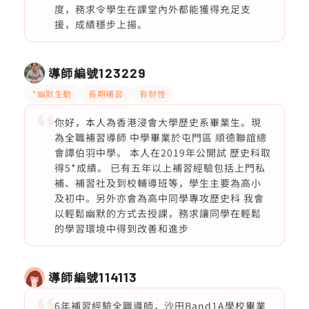
度，務求令學生在課堂內外都能獲得充足支
援，成績穩步上揚。
導師編號
123229
*幽默生動
長期補習
有耐性
你好，本人為香港浸會大學歷史系畢業生。現
為全職補習導師 中學畢業於屯門區 順德聯誼總
會譚伯羽中學。 本人在2019年公開試 歷史科取
得5*成績。 已有五年以上補習經驗包括上門私
補、補習社及到校輔導班等，學生主要為高小
及初中。另外亦會為高中同學專攻歷史科 我會
以輕鬆幽默的方式去授課，務求讓同學在輕鬆
的學習環境中得到改善和進步
導師編號
114113
6年補習經驗全職導師，沙田Band1A學校畢業