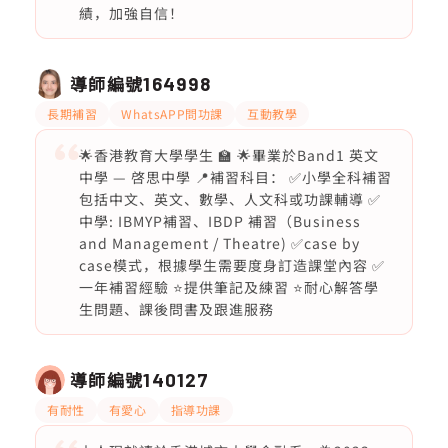
績，加強自信！
導師編號
164998
長期補習
WhatsAPP問功課
互動教學
🌟香港教育大學學生 🏫 🌟畢業於Band1 英文
中學 — 啓思中學 📍補習科目： ✅小學全科補習
包括中文、英文、數學、人文科或功課輔導 ✅
中學: IBMYP補習、IBDP 補習（Business
and Management / Theatre) ✅case by
case模式，根據學生需要度身訂造課堂內容 ✅
一年補習經驗 ⭐️提供筆記及練習 ⭐️耐心解答學
生問題、課後問書及跟進服務
導師編號
140127
有耐性
有愛心
指導功課