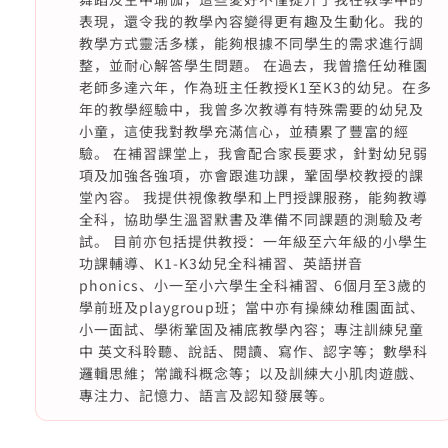
表現，還令我的教學內容變得更有趣及生動化。我的
教學方式靈活多樣，能夠根據不同學生的需求進行調
整，並耐心解答學生問題。 在過去，我曾擔任幼稚園
老師多達六年，作為班主任教授K1至K3的幼兒。在多
年的教學經驗中，我曾多次教導有特殊需要的幼兒及
小童，這使我對教學充滿信心，並積累了豐富的經
驗。 在補習課堂上，我會配合家長要求，針對幼兒弱
項及加強各強項，亦會跟進功課，鞏固學校教授的課
堂內容。 我提供視像教學和上門授課服務，能夠教導
全科，協助學生溫習默書及準備不同課題的測驗及考
試。 目前亦包括提供教授：一年級至六年級的小學生
功課輔導、K1-K3幼兒全科補習、英語拼音
phonics、小一至小六學生全科補習、6個月至3歲的
學前班及playgroup班；當中亦有操練幼稚園面試、
小一面試、學術鞏固及補底教學內容；專注訓練兒童
中 英文科聆聽、說話、閱讀、寫作、認字等；數學科
邏輯思維；常識科概念等；以及訓練大小肌肉遊戲、
專注力、記憶力、語言及認知發展等。