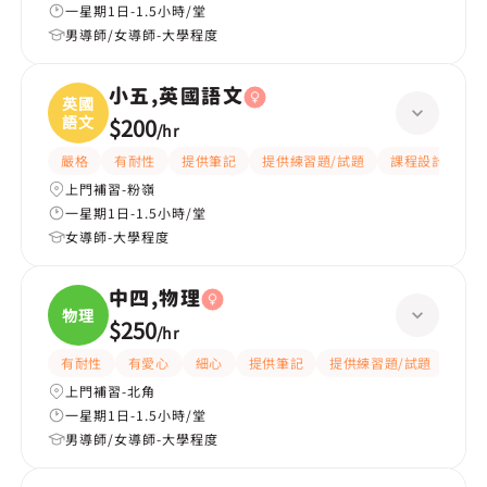
一星期1日-1.5小時/堂
男導師/女導師-大學程度
小五,英國語文
英國
語文
$200
/
hr
嚴格
有耐性
提供筆記
提供練習題/試題
課程設計
應
上門補習-粉嶺
一星期1日-1.5小時/堂
女導師-大學程度
中四,物理
物理
$250
/
hr
有耐性
有愛心
細心
提供筆記
提供練習題/試題
指導
上門補習-北角
一星期1日-1.5小時/堂
男導師/女導師-大學程度