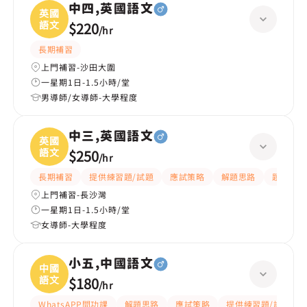
中四,英國語文
英國
語文
$220
/
hr
長期補習
上門補習-沙田大圍
一星期1日-1.5小時/堂
男導師/女導師-大學程度
中三,英國語文
英國
語文
$250
/
hr
長期補習
提供練習題/試題
應試策略
解題思路
題目講解
上門補習-長沙灣
一星期1日-1.5小時/堂
女導師-大學程度
小五,中國語文
中國
語文
$180
/
hr
WhatsAPP問功課
解題思路
應試策略
提供練習題/試題