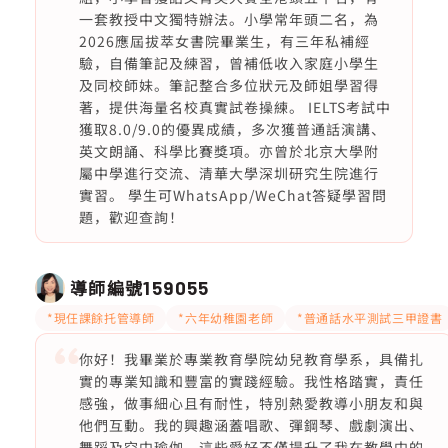
一套教授中文獨特辦法。小學常年頭二名，為
2026應屆拔萃女書院畢業生，有三年私補經
驗，自備筆記及練習，曾補低收入家庭小學生
及同校師妹。筆記整合多位狀元及師姐學習得
著，提供海量名校真實試卷操練。 IELTS考試中
獲取8.0/9.0的優異成績，多次獲普通話演講、
英文朗誦、科學比賽獎項。亦曾於北京大學附
屬中學進行交流、清華大學深圳研究生院進行
實習。 學生可WhatsApp/WeChat答疑學習問
題，歡迎查詢！
導師編號
159055
*現仼課餘托管導師
*六年幼稚園老師
*普通話水平測試三甲證書
你好！我畢業於專業教育學院幼兒教育學系，具備扎
實的專業知識和豐富的實踐經驗。我性格踏實，責任
感強，做事細心且有耐性，特別熱愛教導小朋友和與
他們互動。我的興趣涵蓋唱歌、彈鋼琴、戲劇演出、
舞蹈及空中瑜伽，這些愛好不僅提升了我在教學中的