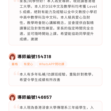
家長/同學你好！本人為女導師，現就讀香港理
工大學。本人於DSE中文及數學科均考獲 Level
5 成績，絕對有能力及經驗以全中文教授小學初
中高中數學科及中文科。本人極具愛心及耐
性，教學時會耐心講解概念，並會提供自製精
讀筆記及針對性練習。家長的指定時間完全合
適，並可隨時開始上課。希望能協助同學提升
成績，謝謝
導師編號
154318
嚴格
有愛心
WhatsAPP問功課
本人有多年私補/功課班經驗，重點針對教學，
希望令學生成績有所改善
導師編號
146657
本人現為香港浸會大學傳理系三年級學生，入