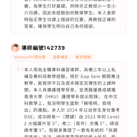
藥，為學生打好基礎。同時亦正教授小一至小
六功課，因此有經驗如何教導學生。本人會即
時指正學生功課上錯誤的位置，再教授正確的
答案，確保學生明白自己為何錯誤。
導師編號
142739
WhatsAPP問功課
長期補習
應試策略
本人現為全職專科補習導師，具備三年以上私
補及專科班教學經驗，現於 Gap Sem 期間專注
教學，能提供平日及週末穩定且彈性的上課時
間。本人具備護理學背景，並憑藉優異成績獲
香港大學（HKU）護理學系拔尖取錄。 在中文
科教學上，我深明學生面對「睇唔明、寫唔
出」的痛點。本人於 2024 年以自修生身份重考
DSE，成功將卷一（閱讀）由 2023 年的 Level
2 大幅躍升至 5*，卷二（寫作）亦獲 5*，總成
績考獲 5*。我親身實證了一套有系統的「拆題
與進步」方法，絕非單靠語感的紙上談兵，能