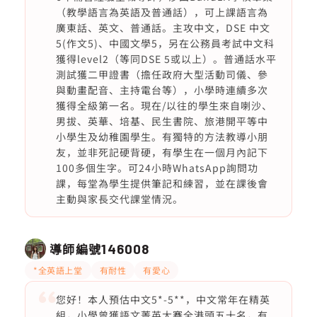
（教學語言為英語及普通話），可上課語言為
廣東話、英文、普通話。主攻中文，DSE 中文
5(作文5)、中國文學5，另在公務員考試中文科
獲得level2（等同DSE 5或以上）。普通話水平
測試獲二甲證書（擔任政府大型活動司儀、參
與動畫配音、主持電台等），小學時連續多次
獲得全級第一名。現在/以往的學生來自喇沙、
男拔、英華、培基、民生書院、旅港開平等中
小學生及幼稚園學生。有獨特的方法教導小朋
友，並非死記硬背硬，有學生在一個月內記下
100多個生字。可24小時WhatsApp詢問功
課，每堂為學生提供筆記和練習，並在課後會
主動與家長交代課堂情況。
導師編號
146008
*全英語上堂
有耐性
有愛心
您好！本人預估中文5*-5**，中文常年在精英
組，小學曾獲語文菁英大賽全港頭五十名，有