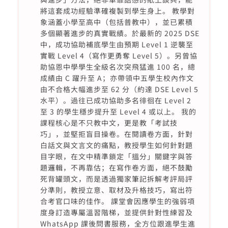
將這套成功經驗準確複製到學生身上。 教學對
象涵蓋小學至高中（包括普教中），並已累積
多個顯著進步的真實戰績。於最新的 2025 DSE
中，成功協助補底學生由預期 Level 1 逆襲至
實戰 Level 4（寫作更勇奪 Level 5）。另曾協
助協恩中學學生全級名次突飛猛進 100 名，總
成績由 C 躍升至 A；亦帶領中五學生校內作文
由不合格大幅進步至 62 分（約達 DSE Level 5
水平）。過往已成功協助多名徘徊在 Level 2
至 3 的學生穩步提升至 Level 4 或以上。 我的
課程核心是不只教中文，更是教「考試技
巧」，並堅拒盲目操卷。在閱讀卷方面，針對
白話文與文言文的痛點，教授學生如何針對題
目字眼，在文中精準鎖定「搵分」關鍵字與答
題邏輯，不再靠估；在寫作卷方面，絕不鼓勵
死背罐頭文，而是透過獨家筆記拆解考評局評
分準則，教授立意、取材及升格技巧，寫出符
合考官口味的佳作。 課堂會因應學生的強弱項
度身訂造專屬溫習階梯，並提供針對性練習及
WhatsApp 課後問書服務，全方位跟進學生進