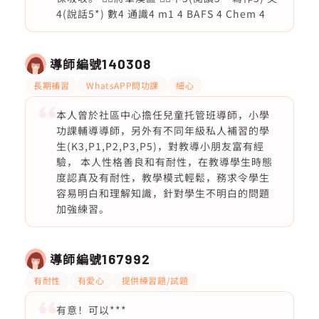
4(說話5*) 數4 通識4 m1 4 BAFS 4 Chem 4
導師編號
140308
長期補習
WhatsAPP問功課
細心
本人曾於社區中心擔任兒童托管班導師，小學
功課輔導導師，另外有不同年級私人補習的學
生(K3,P1,P2,P3,P5)，對教導小朋友富有經
驗， 本人性格善良和有耐性，在教導學生時態
度認真及有耐性，教學模式輕鬆，務求令學生
容易明白和理解知識，針對學生不明白的問題
加強練習。
導師編號
167992
有耐性
有愛心
提供練習題/試題
有意！可以***