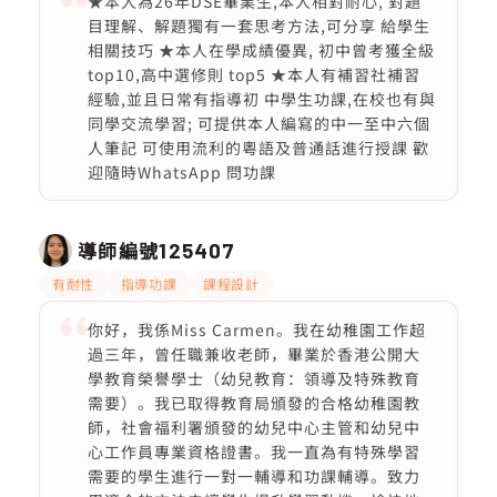
★本人為26年DSE畢業生,本人相對耐心, 對題
目理解、解題獨有一套思考方法,可分享 給學生
相關技巧 ★本人在學成績優異, 初中曾考獲全級
top10,高中選修則 top5 ★本人有補習社補習
經驗,並且日常有指導初 中學生功課,在校也有與
同學交流學習; 可提供本人編寫的中一至中六個
人筆記 可使用流利的粵語及普通話進行授課 歡
迎隨時WhatsApp 問功課
導師編號
125407
有耐性
指導功課
課程設計
你好，我係Miss Carmen。我在幼稚園工作超
過三年，曾任職兼收老師，畢業於香港公開大
學教育榮譽學士（幼兒教育：領導及特殊教育
需要）。我已取得教育局頒發的合格幼稚園教
師，社會福利署頒發的幼兒中心主管和幼兒中
心工作員專業資格證書。我一直為有特殊學習
需要的學生進行一對一輔導和功課輔導。致力