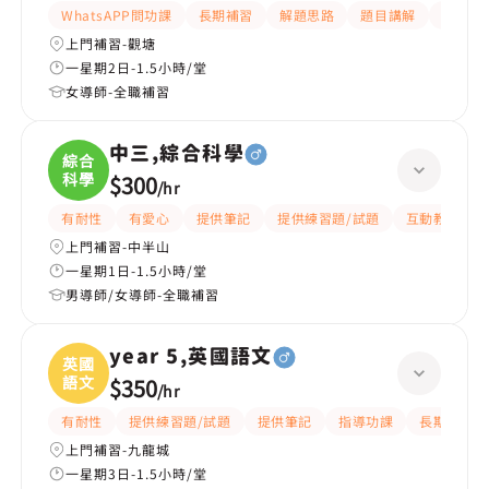
WhatsAPP問功課
長期補習
解題思路
題目講解
提供練
上門補習-觀塘
一星期2日-1.5小時/堂
女導師-全職補習
中三,綜合科學
綜合
科學
$300
/
hr
有耐性
有愛心
提供筆記
提供練習題/試題
互動教學
上門補習-中半山
一星期1日-1.5小時/堂
男導師/女導師-全職補習
year 5,英國語文
英國
語文
$350
/
hr
有耐性
提供練習題/試題
提供筆記
指導功課
長期補習
上門補習-九龍城
一星期3日-1.5小時/堂