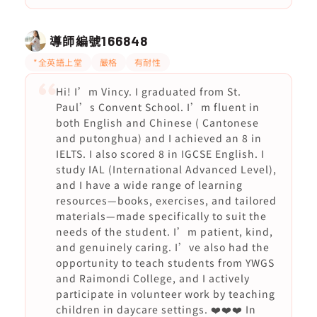
導師編號
166848
*全英語上堂
嚴格
有耐性
Hi! I’m Vincy. I graduated from St.
Paul’s Convent School. I’m fluent in
both English and Chinese ( Cantonese
and putonghua) and I achieved an 8 in
IELTS. I also scored 8 in IGCSE English. I
study IAL (International Advanced Level),
and I have a wide range of learning
resources—books, exercises, and tailored
materials—made specifically to suit the
needs of the student. I’m patient, kind,
and genuinely caring. I’ve also had the
opportunity to teach students from YWGS
and Raimondi College, and I actively
participate in volunteer work by teaching
children in daycare settings. ❤️❤️❤️ In