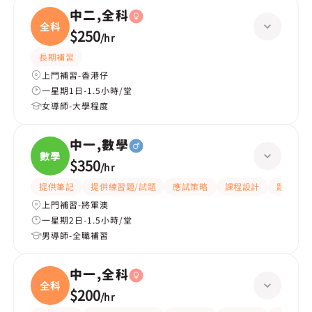
中二,全科
全科
$250
/
hr
長期補習
上門補習-香港仔
一星期1日-1.5小時/堂
女導師-大學程度
中一,數學
數學
$350
/
hr
提供筆記
提供練習題/試題
應試策略
課程設計
題目講解
上門補習-將軍澳
一星期2日-1.5小時/堂
男導師-全職補習
中一,全科
全科
$200
/
hr