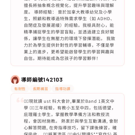
擅長將抽象概念視覺化，提升學習趣味與理解
度。 導師經驗： 曾於加拿大教導幼兒及小學
生，照顧和教導過特殊需求學生（如 ADHD、
自閉症及發展遲緩）的經驗。我極具耐心，能
精準捕捉學生的學習盲點，並透過建立良好關
係，讓學生在無壓力的環境下發揮潛能。 我致
力於為學生提供針對性的學習輔導，不僅是學
業上的進步，更希望能啟發學生的學習興趣與
自信。期待能成為您孩子的學習夥伴！
導師編號
142103
有耐性
長期補習
指導功課
🙆‍♀️現就讀 ust 科大會計,畢業於Band 1英文中
學 🙆‍♀️三年經驗，有教小五至中四，包括德望，
庇理羅士學生，掌握教學準備方法和教授流
程，會因材施教。 熱衷於與學生互動溝通, 會耐
心解答問題, 在旁指導技巧，留下課後練習，確
保吸收。 🙆‍♀️將軍澳區 🙆‍♀️中5(閱讀5**寫作5) 英