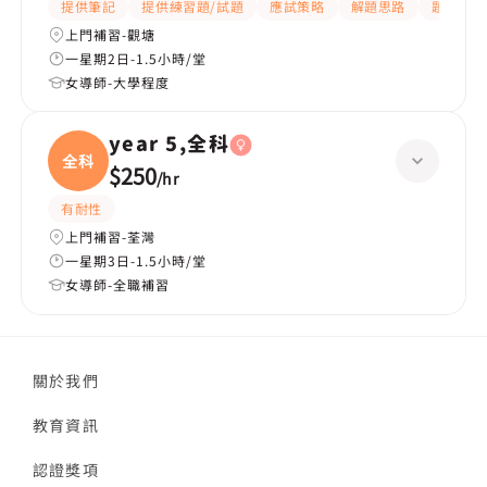
提供筆記
提供練習題/試題
應試策略
解題思路
題目講解
上門補習-觀塘
一星期2日-1.5小時/堂
女導師-大學程度
year 5,全科
全科
$250
/
hr
有耐性
上門補習-荃灣
一星期3日-1.5小時/堂
女導師-全職補習
關於我們
教育資訊
認證獎項