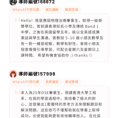
導師編號
168872
WhatsAPP問功課
題目講解
解題思路
Hello！我是應屆物理治療畢業生，取得一級榮
譽學位。曾就讀香港知名小學及傳統 Band 1
中學，之後在英國留學五年，能以全英語或廣
東話與學生溝通。曾教授 5–10 歲小朋友數學及
有一對一補習經驗，教學有耐性，會按小朋友
程度慢慢引導學習。可配合星期六及星期日上
課時間。 希望有機會協助你 :) thanks !!
導師編號
157998
WhatsAPP問功課
長期補習
應試策略
本人為25年DSE畢業生，現讀香港大學工程
系，在我的學習過程中，我培養了極大的耐
心，並發展出1套獨特的思考方法來理解題目和
解決問題。這些技巧不僅幫助我在學業上取得
成功，也使我能夠更有效地輔導他人。 在社區