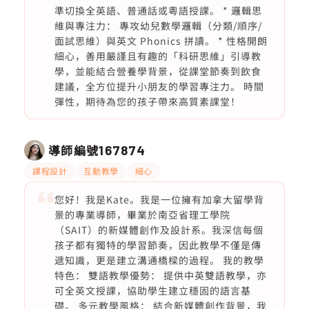
準切換全英語、普通話或粵語授課。 * 邏輯思
維與專注力： 專攻幼兒數學邏輯（分類/順序/
面試思維）與英文 Phonics 拼讀。 * 性格開朗
細心，善用嚴謹且有趣的「科研思維」引導教
學，並能結合營養學背景，從課堂節奏到飲食
建議，全方位提升小朋友的學習專注力。 時間
彈性，期待為您的孩子帶來高質素課堂！
導師編號
167874
課程設計
互動教學
細心
您好！我是Kate。我是一位擁有加拿大留學背
景的專業導師，畢業於南亞省理工學院
（SAIT）的新媒體創作及設計系。我深信每個
孩子都有獨特的學習節奏，因此教學不僅是傳
遞知識，更是建立溝通橋樑的過程。 我的教學
特色： 雙語教學優勢： 提供中英雙語教學，亦
可全英文授課，協助學生建立穩固的語言基
礎。 多元教學風格： 結合新媒體創作背景，我