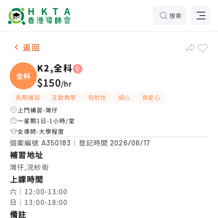
搜索
女-1名 K2,全科，灣仔 補習推介
返回
K2,全科
全科
$150
/
hr
長期補習
互動教學
有耐性
細心
有愛心
上門補習-灣仔
一星期1日-1小時/堂
女導師-大學程度
個案編號
｜登記時間
A350183
2026/06/17
補習地址
灣仔,浣紗街
上課時間
六｜12:00-13:00

日｜13:00-18:00
備註