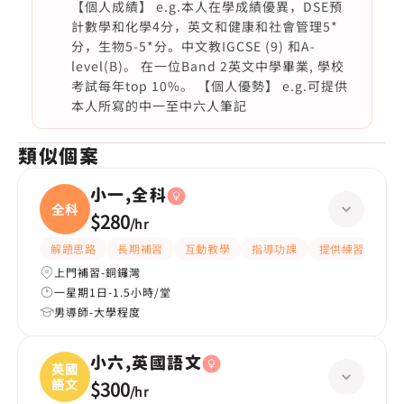
【個人成績】 e.g.本人在學成績優異，DSE預
計數學和化學4分，英文和健康和社會管理5*
分，生物5-5*分。中文教IGCSE (9) 和A-
level(B)。 在一位Band 2英文中學畢業, 學校
考試每年top 10%。 【個人優勢】 e.g.可提供
本人所寫的中一至中六人筆記
類似個案
小一,全科
全科
$280
/
hr
解題思路
長期補習
互動教學
指導功課
提供練習題/試題
上門補習-銅鑼灣
一星期1日-1.5小時/堂
男導師-大學程度
小六,英國語文
英國
語文
$300
/
hr