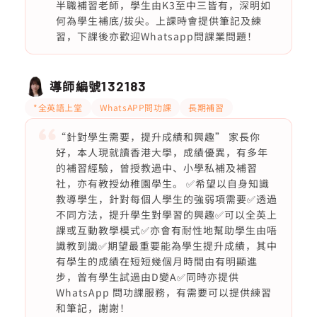
半職補習老師，學生由K3至中三皆有，深明如
何為學生補底/拔尖。上課時會提供筆記及練
習，下課後亦歡迎Whatsapp問課業問題！
導師編號
132183
*全英語上堂
WhatsAPP問功課
長期補習
“針對學生需要，提升成績和興趣” 家長你
好，本人現就讀香港大學，成績優異，有多年
的補習經驗，曾授教過中、小學私補及補習
社，亦有教授幼稚園學生。 ✅希望以自身知識
教導學生，針對每個人學生的強弱項需要✅透過
不同方法，提升學生對學習的興趣✅可以全英上
課或互動教學模式✅亦會有耐性地幫助學生由唔
識教到識✅期望最重要能為學生提升成績，其中
有學生的成績在短短幾個月時間由有明顯進
步，曾有學生試過由D變A✅同時亦提供
WhatsApp 問功課服務，有需要可以提供練習
和筆記，謝謝！