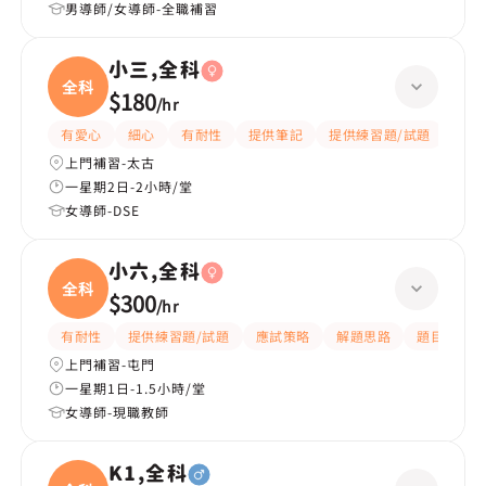
男導師/女導師-全職補習
小三,全科
全科
$180
/
hr
有愛心
細心
有耐性
提供筆記
提供練習題/試題
指導
上門補習-太古
一星期2日-2小時/堂
女導師-DSE
小六,全科
全科
$300
/
hr
有耐性
提供練習題/試題
應試策略
解題思路
題目講解
上門補習-屯門
一星期1日-1.5小時/堂
女導師-現職教師
K1,全科