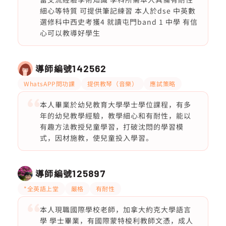
細心等特質 可提供筆記練習 本人於dse 中英數
選修科中西史考獲4 就讀屯門band 1 中學 有信
心可以教導好學生
導師編號
142562
WhatsAPP問功課
提供教琴（音樂）
應試策略
本人畢業於幼兒教育大學學士學位課程，有多
年的幼兒教學經驗，教學細心和有耐性，能以
有趣方法教授兒童學習，打破沈悶的學習模
式，因材施教，使兒童投入學習。
導師編號
125897
*全英語上堂
嚴格
有耐性
本人現職國際學校老師，加拿大約克大學語言
學 學士畢業，有國際蒙特梭利教師文憑，成人