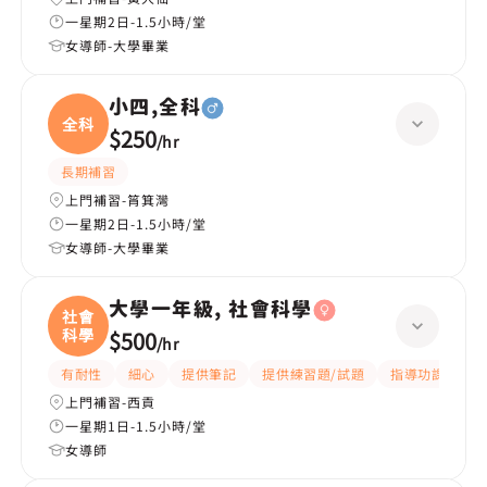
一星期2日-1.5小時/堂
女導師-大學畢業
小四,全科
全科
$250
/
hr
長期補習
上門補習-筲箕灣
一星期2日-1.5小時/堂
女導師-大學畢業
大學一年級, 社會科學
社會
科學
$500
/
hr
有耐性
細心
提供筆記
提供練習題/試題
指導功課
互
上門補習-西貢
一星期1日-1.5小時/堂
女導師