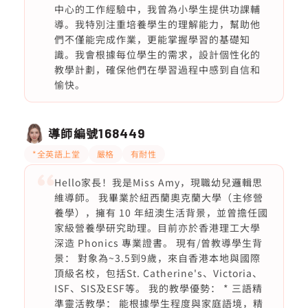
中心的工作經驗中，我曾為小學生提供功課輔
導。我特別注重培養學生的理解能力，幫助他
們不僅能完成作業，更能掌握學習的基礎知
識。我會根據每位學生的需求，設計個性化的
教學計劃，確保他們在學習過程中感到自信和
愉快。
導師編號
168449
*全英語上堂
嚴格
有耐性
Hello家長！我是Miss Amy，現職幼兒邏輯思
維導師。 我畢業於紐西蘭奧克蘭大學（主修營
養學），擁有 10 年紐澳生活背景，並曾擔任國
家級營養學研究助理。目前亦於香港理工大學
深造 Phonics 專業證書。 現有/曾教導學生背
景： 對象為~3.5到9歲，來自香港本地與國際
頂級名校，包括St. Catherine's、Victoria、
ISF、SIS及ESF等。 我的教學優勢： * 三語精
準靈活教學： 能根據學生程度與家庭語境，精