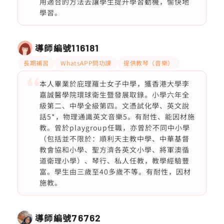
用適合的方法去讓學生提升學習動機，愉快地
學習。
導師編號
116181
長期補習
WhatsAPP問功課
提供教琴（音樂）
本人畢業於庇理羅士女子中學，獲香港大學李
嘉誠醫學院環球衛生暨發展取錄。小學六年全
級第二、中學全級第四。文憑試化學、英文說
話5*，物理通識英文音樂5。有耐性、能因材施
教。曾於playgroup任職，亦曾於不同中小學
（包括並不限於：順利天主教中學、中華基督
教會協和小學、聖方濟各英文小學、將軍澳循
道衛理小學）、琴行、私人任教，教學經驗豐
富。學生由三歲至40多歲不等。有耐性，因材
施教。
導師編號
76762