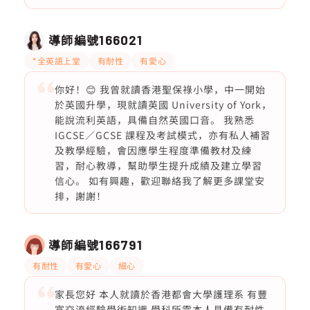
導師編號
166021
*全英語上堂
有耐性
有愛心
你好！😊 我曾就讀香港聖保祿小學，中一開始
於英國升學，現就讀英國 University of York，
能說流利英語，具備自然英國口音。 我熟悉
IGCSE／GCSE 課程及考試模式，亦有私人補習
及教學經驗，會因應學生程度準備教材及練
習，耐心教導，幫助學生提升成績及建立學習
信心。 如有興趣，歡迎聯絡我了解更多課堂安
排，謝謝！
導師編號
166791
有耐性
有愛心
細心
家長您好 本人就讀於香港都會大學護理系 有豐
富交流經驗學術知識 學科所需本人具備有耐性