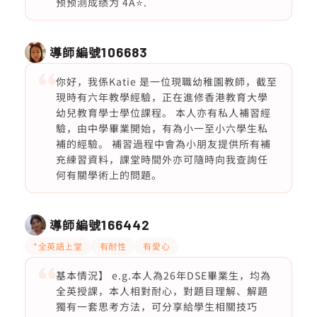
预预测成绩为 4A⭐️.
導師編號
106683
你好，我係Katie 是一位現職幼稚園教師，截至
現時有六年教學經驗，正在進修香港教育大學
幼兒教育學士學位課程。 本人亦有私人補習經
驗，由中學畢業開始，有為小一至小六學生私
補的經驗。 補習過程中會為小朋友提供所有補
充練習資料，課堂時間外亦可隨時向我查詢任
何有關學術上的問題。
導師編號
166442
*全英語上堂
有耐性
有愛心
基本情況】 e.g.本人為26年DSE畢業生，均為
全英授課，本人相對耐心，對題目理解、解題
獨有一套思考方法，可分享給學生相關技巧