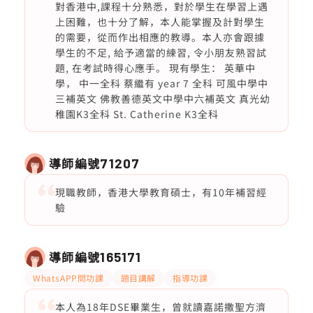
對香港中,課程十分熟悉，對於學生在學習上遇
上困難，也十分了解，本人能掌握及計對學生
的需要，從而作出相應的教導。本人亦會跟據
學生的不足, 給予適當的練習, 令小朋友熟習試
題, 在考試時得心應手。 現有學生： 英華中
學， 中一全科 蔡繼有 year 7 全科 可風中學中
三補英文 佛教善德英文中學中六補英文 真光幼
稚園K3全科 St. Catherine K3全科
導師編號
71207
現職教師，香港大學教育碩士，有10年補習經
驗
導師編號
165171
WhatsAPP問功課
題目講解
指導功課
本人為18年DSE畢業生，曾就讀嘉諾撒聖方濟