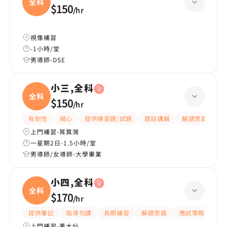
全科
$150
/
hr
視像補習
-1小時/堂
男導師-DSE
小三,全科
全科
$150
/
hr
有耐性
細心
提供練習題/試題
題目講解
解題思路
上門補習-筲箕灣
一星期2日-1.5小時/堂
男導師/女導師-大學畢業
小四,全科
全科
$170
/
hr
提供筆記
指導功課
長期補習
解題思路
應試策略
提
上門補習-黃大仙