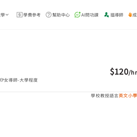
教學
學費參考
幫助中心
AI問功課
搵導師
成
$120
/
h
女導師-大學程度
學校教授語言
英文小