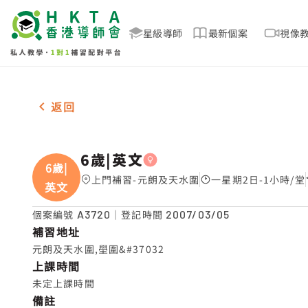
星級導師
最新個案
視像
女-1名 6歲|英文，元朗及天水圍 補習推介
返回
6歲|英文
6歲|
上門補習-元朗及天水圍
一星期2日-1小時/堂
英文
個案編號
A3720
｜登記時間
2007/03/05
補習地址
元朗及天水圍,壆圍&#37032
上課時間
未定上課時間
備註