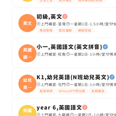
初級,英文
英文
上門補習-荃灣
一星期1日-1.5小時/堂
應試策略
題目講解
解題思路
小一,英國語文(英文拼音)
英國
上門補習-旺角
一星期2日-1小時/堂
男
語文
(
K1,幼兒英語(N班幼兒英文)
幼兒
上門補習-屯門
一星期1日-1小時/堂
男
英語
居英導師
WhatsAPP問功課
長期補習
(
year 6,英國語文
英國
上門補習-九龍塘
一星期2日-1小時/堂