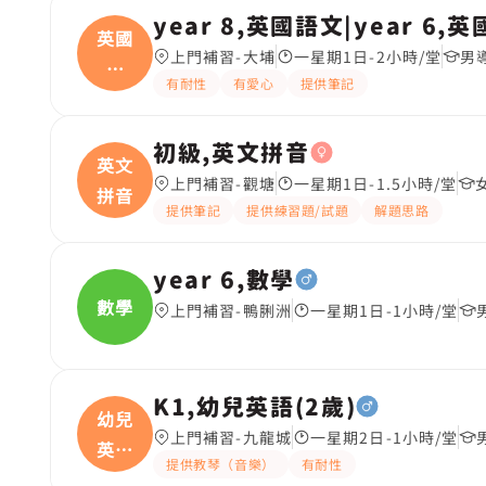
year 8,英國語文|year 6,
英國
上門補習-大埔
一星期1日-2小時/堂
男
語
有耐性
有愛心
提供筆記
文|
初級,英文拼音
英文
上門補習-觀塘
一星期1日-1.5小時/堂
拼音
提供筆記
提供練習題/試題
解題思路
year 6,數學
數學
上門補習-鴨脷洲
一星期1日-1小時/堂
K1,幼兒英語(2歲)
幼兒
上門補習-九龍城
一星期2日-1小時/堂
英語
提供教琴（音樂）
有耐性
(