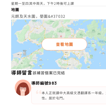
星期一至四其中兩天，下午2時後可上課
地圖
元朗及天水圍，壆圍&#37032
查看地圖
導師留言
該補習個案已完結
導師編號
983
本人正就讀中大高級文憑翻譯系一年級，並曾
性。居於屯門。