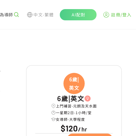
為導師
中文-繁體
AI配對
註冊/登入
r
6歲|
英文
學
6歲|英文
上門補習-元朗及天水圍
一星期2日-1小時/堂
女導師-大學程度
$120
hr
/