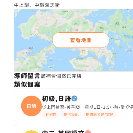
中上環，中環潔志街
查看地圖
導師留言
該補習個案已完結
類似個案
初級,日語
日語
上門補習-美孚
一星期1日-1.5小時/堂
有耐性
提供筆記
提供練習題/試題