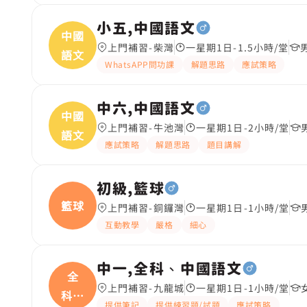
小五,中國語文
中國
上門補習-柴灣
一星期1日-1.5小時/堂
語文
WhatsAPP問功課
解題思路
應試策略
中六,中國語文
中國
上門補習-牛池灣
一星期1日-2小時/堂
語文
應試策略
解題思路
題目講解
初級,籃球
籃球
上門補習-銅鑼灣
一星期1日-1小時/堂
互動教學
嚴格
細心
中一,全科、中國語文
全
上門補習-九龍城
一星期1日-1小時/堂
科、
提供筆記
提供練習題/試題
應試策略