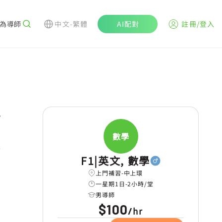
為導師
中文-繁體
AI配對
註冊/登入
r
數學
學
F1|英文, 數學
上門補習-中上環
一星期1日-2小時/堂
男導師
$100
hr
/