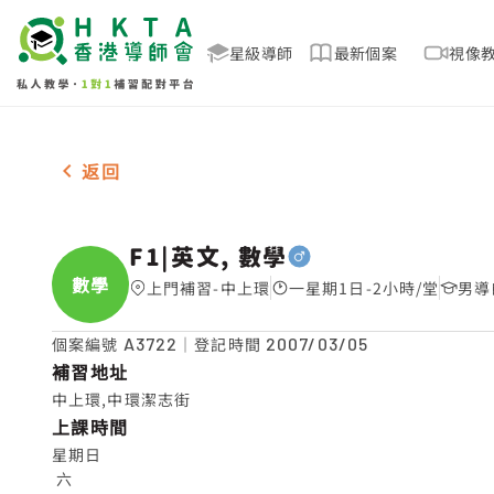
星級導師
最新個案
視像
男-1名 F1|英文, 數學，中上環 補習推介
返回
F1|英文, 數學
數學
上門補習-中上環
一星期1日-2小時/堂
男導
個案編號
A3722
｜登記時間
2007/03/05
補習地址
中上環,中環潔志街
上課時間
星期日

 六
