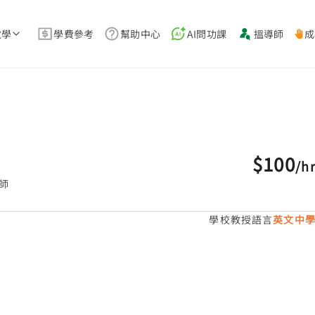
教學
學費參考
幫助中心
AI問功課
搵導師
成
$100
/
h
師
學校教授語言
英文中