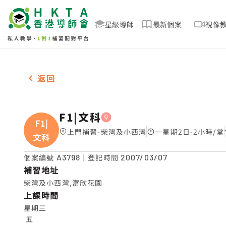
星級導師
最新個案
視像
女-1名 F1|文科，柴灣及小西灣 補習推介
返回
F1|文科
F1|
上門補習-柴灣及小西灣
一星期2日-2小時/堂
文科
個案編號
A3798
｜登記時間
2007/03/07
補習地址
柴灣及小西灣,富欣花園
上課時間
星期三

 五
