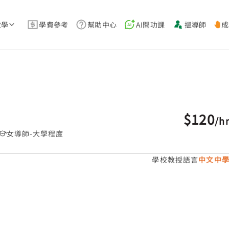
教學
學費參考
幫助中心
AI問功課
搵導師
成
$120
/
h
女導師-大學程度
學校教授語言
中文中