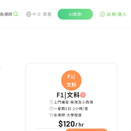
為導師
中文-繁體
AI配對
註冊/登入
r
F1|
文科
學
F1|文科
上門補習-柴灣及小西灣
一星期2日-2小時/堂
女導師-大學程度
$120
hr
/