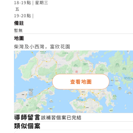
18-19點 | 星期三

 五

19-20點 |
備註
暫無
地圖
柴灣及小西灣，富欣花園
查看地圖
導師留言
該補習個案已完結
類似個案