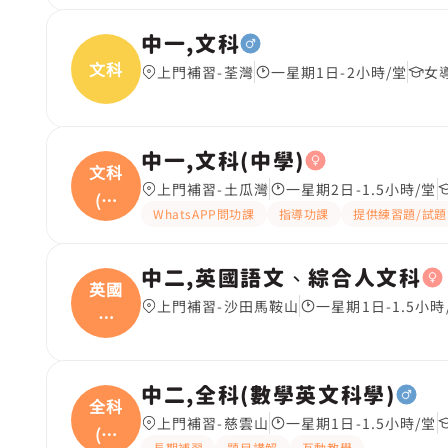
中一,文科
文科
上門補習-荃灣
一星期1日-2小時/堂
女
中一,文科(中學)
文科
上門補習-土瓜灣
一星期2日-1.5小時/堂
(中
WhatsAPP問功課
指導功課
提供練習題/試題
學
中二,英國語文、綜合人文科
英國
上門補習-沙田馬鞍山
一星期1日-1.5小時
語
文、
中二,全科(數學英文科學)
全科
上門補習-慈雲山
一星期1日-1.5小時/堂
(數
長期補習
題目講解
互動教學