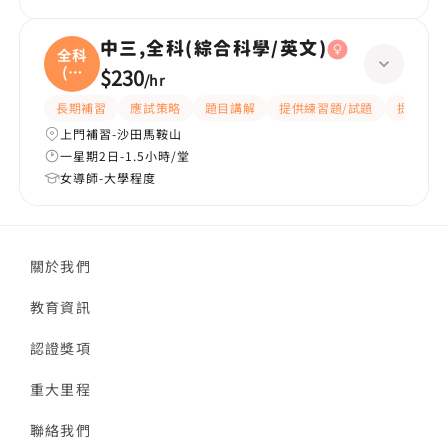
中三,全科(綜合科學/英文)
全科
(綜
$230
/
hr
合
長期補習
應試策略
題目講解
提供練習題/試題
提供筆記
上門補習-沙田馬鞍山
一星期2日-1.5小時/堂
女導師-大學程度
關於我們
教育資訊
認證獎項
重大里程
聯絡我們