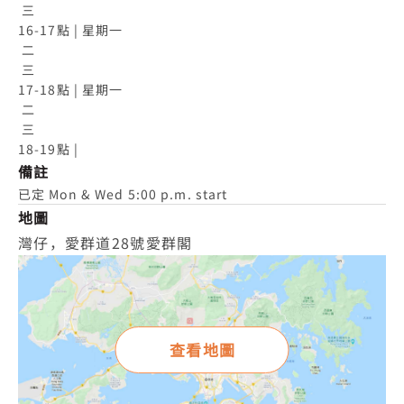
 三

16-17點 | 星期一

 二

 三

17-18點 | 星期一

 二

 三

18-19點 |
備註
已定 Mon & Wed 5:00 p.m. start
地圖
灣仔，愛群道28號愛群閣
查看地圖