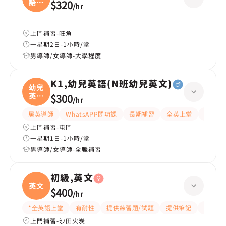
語文
$320
/
hr
(
上門補習-旺角
一星期2日-1小時/堂
男導師/女導師-大學程度
K1,幼兒英語(N班幼兒英文)
幼兒
英語
$300
/
hr
(
居英導師
WhatsAPP問功課
長期補習
全英上堂
課程設
上門補習-屯門
一星期1日-1小時/堂
男導師/女導師-全職補習
初級,英文
英文
$400
/
hr
*全英語上堂
有耐性
提供練習題/試題
提供筆記
有愛心
上門補習-沙田火炭