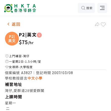
搜索
女-1名 P2|英文，灣仔 補習推介
返回
P2|英文
P2|
英文
$75
/
hr
上門補習-灣仔
一星期2日-1.5小時/堂
女導師-大學程度
個案編號
｜登記時間
A3827
2007/03/08
學校教授語言
中文小學
補習地址
灣仔,愛群道28號愛群閣
上課時間
星期一

 二
