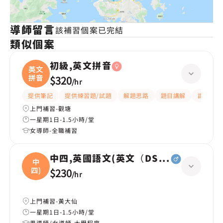
導師留言
該補習個案已完結
類似個案
初級,英文拼音
英文
拼音
$320
/
hr
提供筆記
提供練習題/試題
解題思路
題目講解
課程設計
上門補習-觀塘
一星期1日-1.5小時/堂
女導師-全職補習
中四,英國語文(英文（DSE所有範疇），
中
四)
$230
/
hr
上門補習-黃大仙
一星期1日-1.5小時/堂
男導師/女導師-大學程度