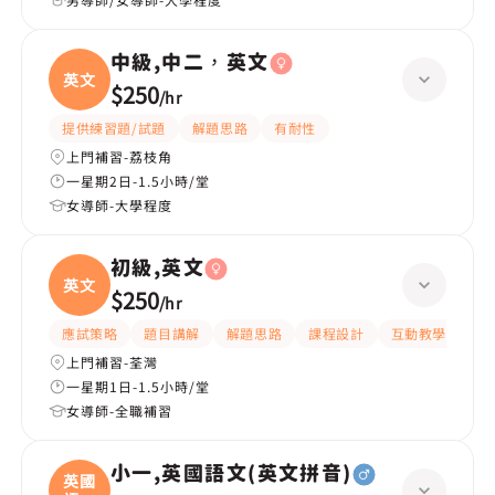
中級,中二，英文
英文
$250
/
hr
提供練習題/試題
解題思路
有耐性
上門補習-荔枝角
一星期2日-1.5小時/堂
女導師-大學程度
初級,英文
英文
$250
/
hr
應試策略
題目講解
解題思路
課程設計
互動教學
指
上門補習-荃灣
一星期1日-1.5小時/堂
女導師-全職補習
小一,英國語文(英文拼音)
英國