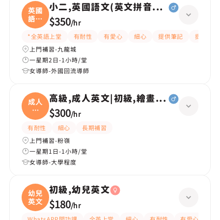
小二,英國語文(英文拼音+閱讀)
英國
語文
$350
/
hr
(
*全英語上堂
有耐性
有愛心
細心
提供筆記
提供練習
上門補習-九龍城
一星期2日-1小時/堂
女導師-外國回流導師
高級,成人英文|初級,繪畫(水彩油畫)、
成人
英
$300
/
hr
文|
有耐性
細心
長期補習
上門補習-粉嶺
一星期1日-1小時/堂
女導師-大學程度
初級,幼兒英文
幼兒
英文
$180
/
hr
WhatsAPP問功課
全英上堂
細心
有耐性
有愛心
嚴