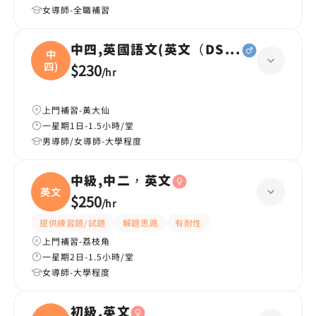
女導師-全職補習
中四,英國語文(英文（DSE所有範疇），
中
四)
$230
/
hr
上門補習-黃大仙
一星期1日-1.5小時/堂
男導師/女導師-大學程度
中級,中二，英文
英文
$250
/
hr
提供練習題/試題
解題思路
有耐性
上門補習-荔枝角
一星期2日-1.5小時/堂
女導師-大學程度
初級,英文