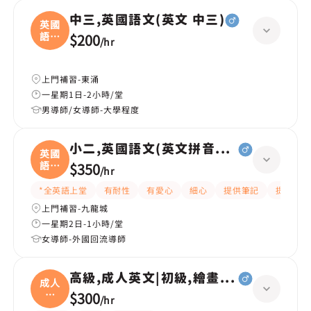
中三,英國語文(英文 中三)
英國
語文
$200
/
hr
(
上門補習-東涌
一星期1日-2小時/堂
男導師/女導師-大學程度
小二,英國語文(英文拼音+閱讀)
英國
語文
$350
/
hr
(
*全英語上堂
有耐性
有愛心
細心
提供筆記
提供練習
上門補習-九龍城
一星期2日-1小時/堂
女導師-外國回流導師
高級,成人英文|初級,繪畫(水彩油畫)、
成人
英
$300
/
hr
文|