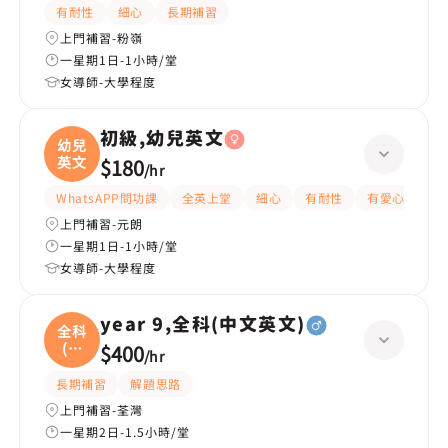
有耐性
細心
長期補習
上門補習-粉嶺
一星期1日-1小時/堂
女導師-大學程度
初級,幼兒英文
幼兒
英文
$180
/
hr
WhatsAPP問功課
全英上堂
細心
有耐性
有愛心
嚴
上門補習-元朗
一星期1日-1小時/堂
女導師-大學程度
year 9,全科(中文英文)
全科
(中
$400
/
hr
文
長期補習
解題思路
上門補習-荃灣
一星期2日-1.5小時/堂