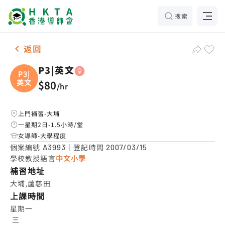
搜索
女-1名 P3|英文，大埔 補習推介
返回
P3|英文
P3|
英文
$80
/
hr
上門補習-大埔
一星期2日-1.5小時/堂
女導師-大學程度
個案編號
｜登記時間
A3993
2007/03/15
學校教授語言
中文小學
補習地址
大埔,蘆慈田
上課時間
星期一

 三
