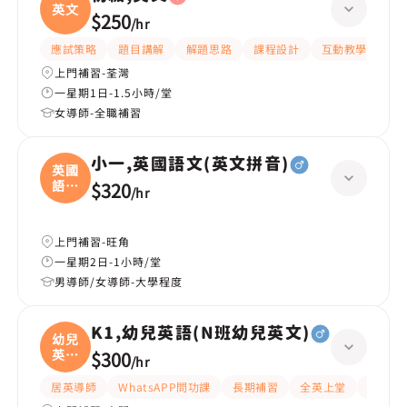
英文
$250
/
hr
應試策略
題目講解
解題思路
課程設計
互動教學
指
上門補習-荃灣
一星期1日-1.5小時/堂
女導師-全職補習
小一,英國語文(英文拼音)
英國
語文
$320
/
hr
(
上門補習-旺角
一星期2日-1小時/堂
男導師/女導師-大學程度
K1,幼兒英語(N班幼兒英文)
幼兒
英語
$300
/
hr
(
居英導師
WhatsAPP問功課
長期補習
全英上堂
課程設