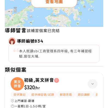
查看地圖
導師留言
該補習個案已完結
導師編號
834
本人就讀sbi工商管理系四年級, 有三年補習經
驗.居住大埔.
類似個案
初級,英文拼音
英文
拼音
$320
/
hr
提供筆記
提供練習題/試題
解題思路
題目講解
課程設計
上門補習-觀塘
一星期1日-1.5小時/堂