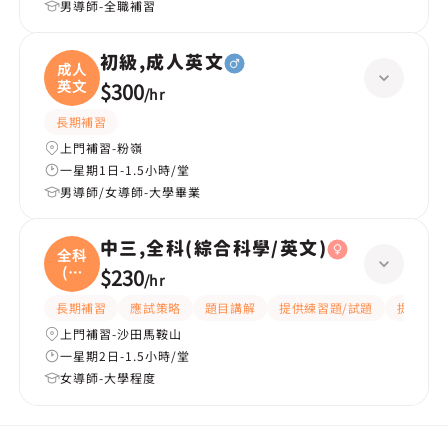
男導師-全職補習
初級,成人英文
成人
英文
$300
/
hr
長期補習
上門補習-粉嶺
一星期1日-1.5小時/堂
男導師/女導師-大學畢業
中三,全科(綜合科學/英文)
全科
(綜
$230
/
hr
合
長期補習
應試策略
題目講解
提供練習題/試題
提供筆記
上門補習-沙田馬鞍山
一星期2日-1.5小時/堂
女導師-大學程度