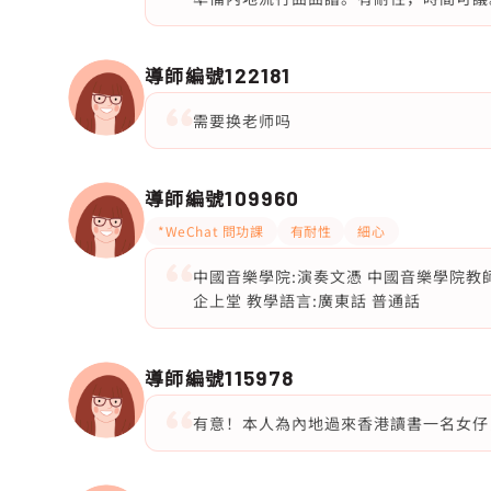
導師編號
122181
需要换老师吗
導師編號
109960
*WeChat 問功課
有耐性
細心
中國音樂學院:演奏文憑 中國音樂學院教師
企上堂 教學語言:廣東話 普通話
導師編號
115978
有意！本人為內地過來香港讀書一名女仔