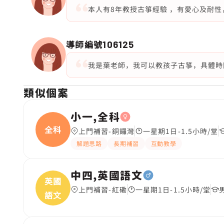
本人有8年教授古箏經驗 ，有愛心及耐性
導師編號
106125
我是葉老師，我可以教孩子古箏，具體時
類似個案
小一,全科
全科
上門補習-銅鑼灣
一星期1日-1.5小時/堂
解題思路
長期補習
互動教學
中四,英國語文
英國
上門補習-紅磡
一星期1日-1.5小時/堂
語文