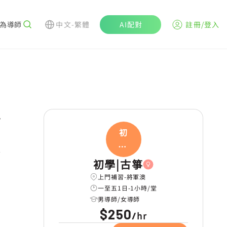
為導師
中文-繁體
AI配對
註冊/登入
r
初
學|
古箏
初學|古箏
上門補習-將軍澳
一至五1日-1小時/堂
男導師/女導師
$250
hr
/