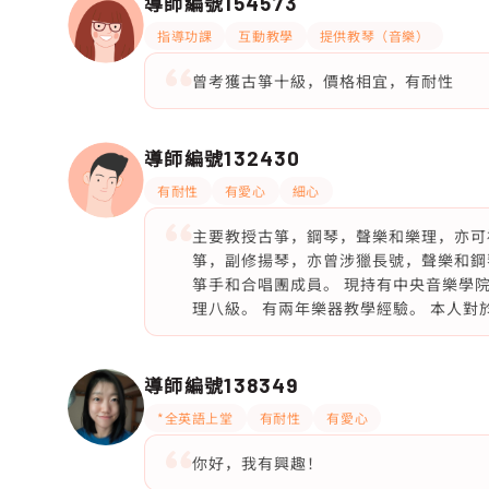
導師編號
154573
指導功課
互動教學
提供教琴（音樂）
曾考獲古箏十級，價格相宜，有耐性
導師編號
132430
有耐性
有愛心
細心
主要教授古箏，鋼琴，聲樂和樂理，亦可
箏，副修揚琴，亦曾涉獵長號，聲樂和鋼
箏手和合唱團成員。 現持有中央音樂學
理八級。 有兩年樂器教學經驗。 本人
導師編號
138349
*全英語上堂
有耐性
有愛心
你好，我有興趣！