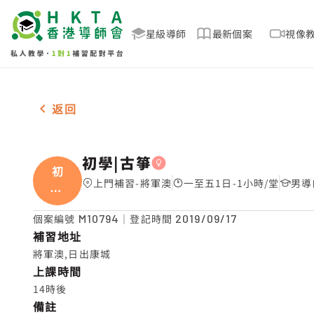
星級導師
最新個案
視像
女-1名 初學|古箏，將軍澳 補習推介
返回
初學|古箏
初
上門補習-將軍澳
一至五1日-1小時/堂
男導
學|
古箏
個案編號
M10794
｜登記時間
2019/09/17
補習地址
將軍澳,日出康城
上課時間
14時後
備註