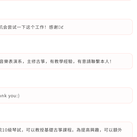
机会尝试一下这个工作！感谢񧝧ℭ
音樂表演系，主修古箏，有教學經驗，有意請聯繫本人！
k you:)
院10級琴試，可以教授基礎古箏課程。為提高興趣，可以額外
。