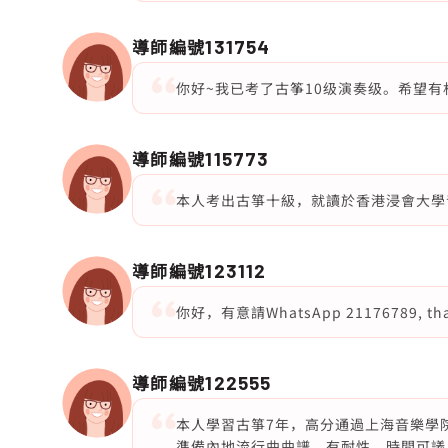
導師編號
131754
你好~我已考了古筝10级演奏级。希望有
導師編號
115773
本人考出古箏十級，就讀於香港浸會大學
導師編號
123112
你好，有意請WhatsApp 21176789, than
導師編號
122555
本人學習古箏7年，高分通過上海音樂學
準備內地流行曲曲譜。有耐性，時間可議