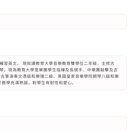
補習英文。 現就讀教育大學音樂教育雙學位二年級，主修古
琴。現為教育大學管樂團學生指揮及長號手、中樂團敲擊及古
院古箏演奏文憑級和樂理二級、英國皇家音樂學院鋼琴八級和樂
對於教學充滿熱誠，對學生有耐性和愛心。