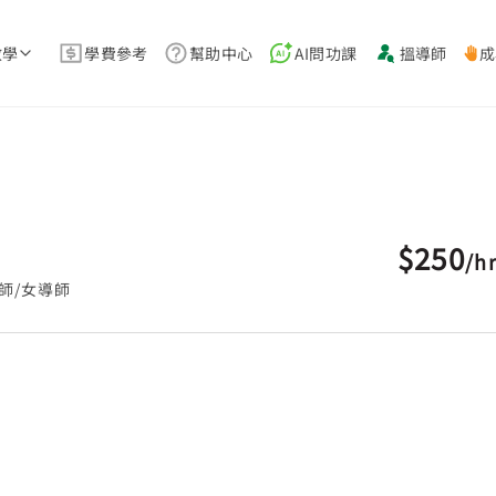
教學
學費參考
幫助中心
AI問功課
搵導師
成
$250
/
h
師/女導師