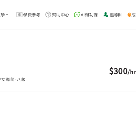
教學
學費參考
幫助中心
AI問功課
搵導師
成
$300
/
h
/女導師-八級