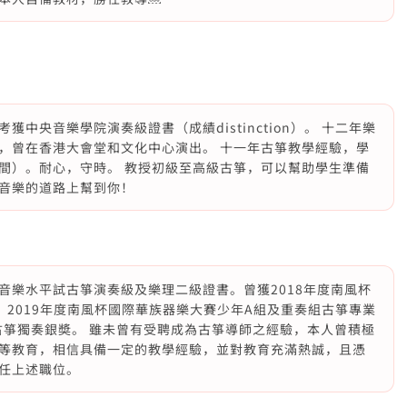
中央音樂學院演奏級證書（成績distinction）。 十二年樂
，曾在香港大會堂和文化中心演出。 十一年古箏教學經驗，學
間）。耐心，守時。 教授初級至高級古箏，可以幫助學生準備
音樂的道路上幫到你！
音樂水平試古箏演奏級及樂理二級證書。曾獲2018年度南風杯
2019年度南風杯國際華族器樂大賽少年A組及重奏組古箏專業
古箏獨奏銀奬。 雖未曾有受聘成為古箏導師之經驗，本人曾積極
等教育，相信具備一定的教學經驗，並對教育充滿熱誠，且憑
任上述職位。