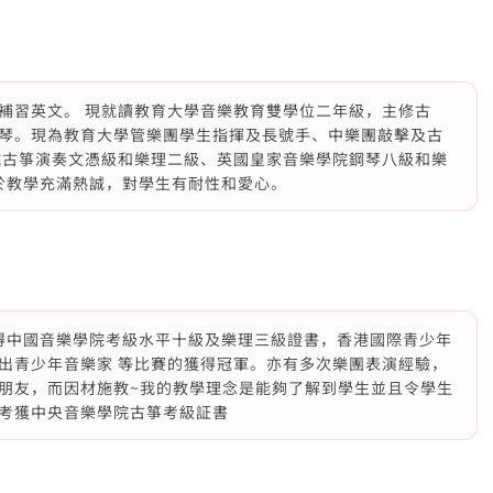
補習英文。 現就讀教育大學音樂教育雙學位二年級，主修古
琴。現為教育大學管樂團學生指揮及長號手、中樂團敲擊及古
院古箏演奏文憑級和樂理二級、英國皇家音樂學院鋼琴八級和樂
對於教學充滿熱誠，對學生有耐性和愛心。
獲得中國音樂學院考級水平十級及樂理三級證書，香港國際青少年
出青少年音樂家 等比賽的獲得冠軍。亦有多次樂團表演經驗，
朋友，而因材施教~我的教學理念是能夠了解到學生並且令學生
考獲中央音樂學院古箏考級証書