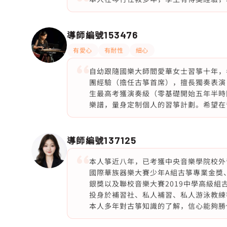
導師編號
153476
有愛心
有耐性
細心
自幼跟隨國樂大師閻愛華女士習箏十年，考獲
團經驗（擔任古箏首席），擅長獨奏表演
生最高考獲演奏級（零基礎開始五年半時
樂譜，量身定制個人的習箏計劃。希望在
導師編號
137125
本人箏近八年，已考獲中央音樂學院校外
國際華族器樂大賽少年A組古箏專業金獎、
銀獎以及聯校音樂大賽2019中學高級組
投身於補習社、私人補習、私人游泳教練
本人多年對古箏知識的了解，信心能夠勝