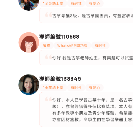
*全英語上堂
有耐性
有愛心
古箏考獲8級，是古箏團團員，有豐富表
導師編號
110568
嚴格
WhatsAPP問功課
有耐性
你好 我是古箏老師姓王，有興趣可以試
導師編號
138349
*全英語上堂
有耐性
有愛心
你好，本人已學習古箏十年，是一名古箏
級），亦曾經獲得多個比賽獎項。本人有
有多年教導小朋友及青少年經驗，希望能
亦會因材施教，令學生們在學習樂器上容