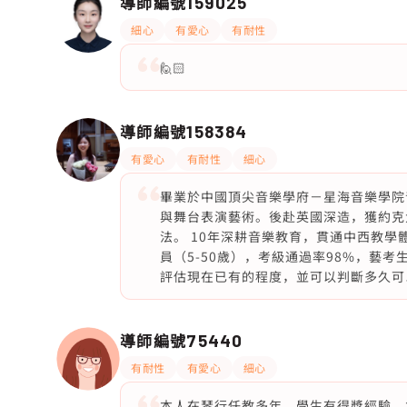
導師編號
159025
細心
有愛心
有耐性
🙋🏻
導師編號
158384
有愛心
有耐性
細心
畢業於中國頂尖音樂學府－星海音樂學院
與舞台表演藝術。後赴英國深造，獲約克
法。 10年深耕音樂教育，貫通中西教學
員（5-50歲），考級通過率98%，藝
評估現在已有的程度，並可以判斷多久可
導師編號
75440
有耐性
有愛心
細心
本人在琴行任教多年，學生有得獎經驗，