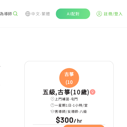
為導師
中文-繁體
AI配對
註冊/登入
r
古箏
(10
五級,古箏(10歲)
上門補習-屯門
一星期1日-1小時/堂
男導師/女導師-八級
$300
hr
/