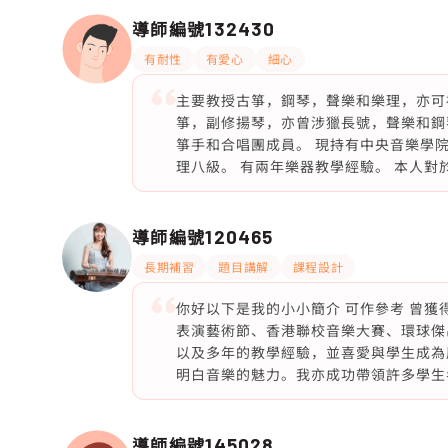
導師編號
132430
有耐性
有愛心
細心
主要教授古箏，鋼琴，聲樂和樂理，亦可
箏，副修揚琴，亦曾涉獵長號，聲樂和鋼
箏手和合唱團成員。 現持有中央音樂學
理八級。 有兩年樂器教學經驗。 本人
導師編號
120465
長期補習
題目講解
課程設計
你好以下是我的小小簡介 可作參考 曾
表演藝術節、香港聯校音樂大賽、環球傑
以及多年的教學經驗，並喜愛與學生成為
明白音樂的魅力。我亦成功帶領許多學生
導師編號
145028