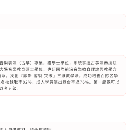
音樂表演（古箏）專業，獲學士學位，系統掌握古箏演奏技法
大學音樂教育碩士學位，專研國際前沿音樂教育理論與教學方
體系。獨創『診斷-客製-突破』三維教學法，成功培養百餘名學
考生名校錄取率82%，成人學員演出登台率達76%。第一節課可以
以考五級。
本人自備教材，勝任教導￼