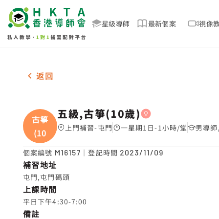
星級導師
最新個案
視像
女-1名 五級,古箏(10歲)，屯門 補習推介
返回
五級,古箏(10歲)
古箏
上門補習-屯門
一星期1日-1小時/堂
男導師
(10
個案編號
M16157
｜登記時間
2023/11/09
補習地址
屯門,屯門碼頭
上課時間
平日下午4:30-7:00
備註