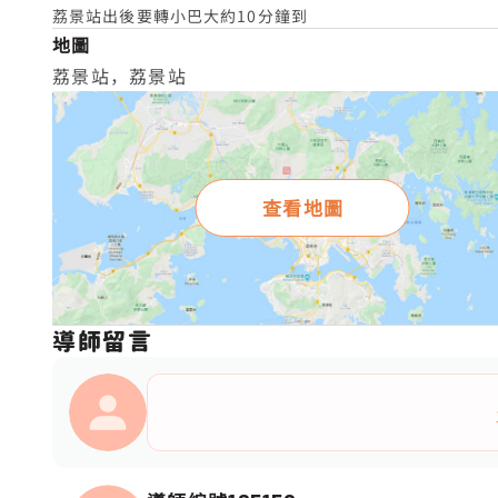
荔景站出後要轉小巴大約10分鐘到
地圖
荔景站，荔景站
查看地圖
導師留言