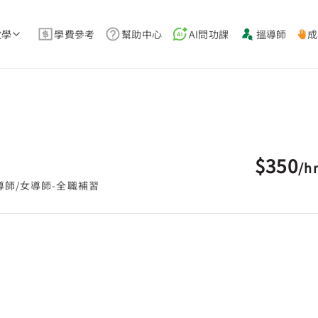
教學
學費參考
幫助中心
AI問功課
搵導師
成
$350
/
h
導師/女導師-全職補習