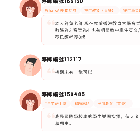
導師編號
165150
WhatsAPP問功課
提供教琴（音樂）
提供練習
本人為黃老師 現在就讀香港教育大學音樂系
數學為3 音樂為4 也有相關教中學生英文/
琴已經考獲8級
導師編號
112117
找到未有，我可以
導師編號
159485
*全英語上堂
解題思路
提供教琴（音樂）
我是國際學校裏的學生樂團指揮，個人考了
和獨奏。