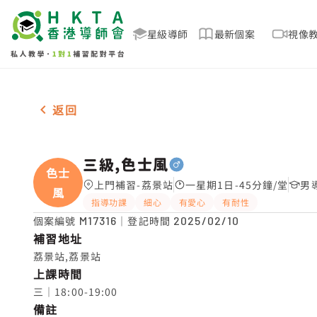
星級導師
最新個案
視像
男-1名 三級,色士風，荔景站 補習推介
返回
三級,色士風
色士
上門補習-荔景站
一星期1日-45分鐘/堂
男
風
指導功課
細心
有愛心
有耐性
個案編號
M17316
｜登記時間
2025/02/10
補習地址
荔景站,荔景站
上課時間
三｜18:00-19:00
備註