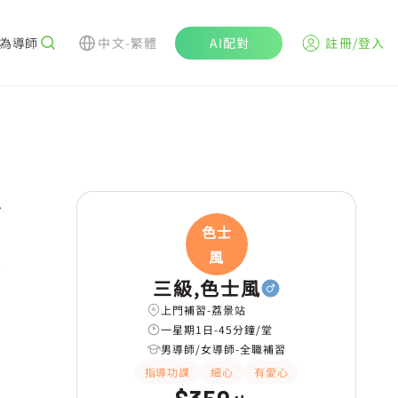
為導師
中文-繁體
AI配對
註冊/登入
r
色士
風
三級,色士風
上門補習-荔景站
一星期1日-45分鐘/堂
男導師/女導師-全職補習
指導功課
細心
有愛心