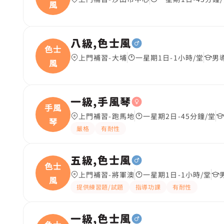
風
八級,色士風
色士
上門補習-大埔
一星期1日-1小時/堂
男
風
一級,手風琴
手風
上門補習-跑馬地
一星期2日-45分鐘/堂
琴
嚴格
有耐性
五級,色士風
色士
上門補習-將軍澳
一星期1日-1小時/堂
風
提供練習題/試題
指導功課
有耐性
一級,色士風