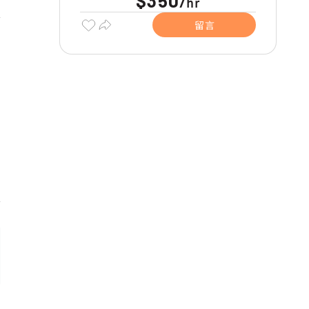
$350
hr
/
留言