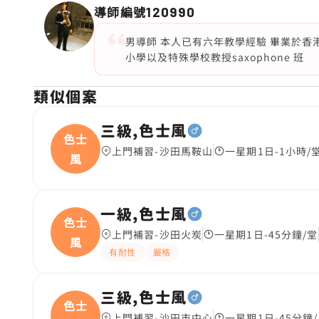
導師編號
120990
男導師 本人已有六年教學經驗 畢業於香港浸會
小學以及特殊學校教授saxophone 班
類似個案
三級,色士風
色士
上門補習-沙田馬鞍山
一星期1日-1小時/
風
一級,色士風
色士
上門補習-沙田火炭
一星期1日-45分鐘/堂
風
有耐性
嚴格
三級,色士風
色士
上門補習-沙田市中心
一星期1日-45分鐘