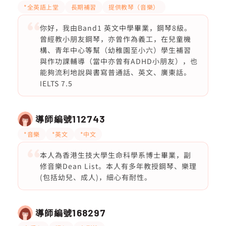
*全英語上堂
長期補習
提供教琴（音樂）
你好，我由Band1 英文中學畢業，鋼琴8級。
曾經教小朋友鋼琴，亦曾作為義工，在兒童機
構、青年中心等幫（幼稚園至小六）學生補習
與作功課輔導（當中亦曾有ADHD小朋友），也
能夠流利地說與書寫普通話、英文、廣東話。
IELTS 7.5
導師編號
112743
*音樂
*英文
*中文
本人為香港生技大學生命科學系博士畢業，副
修音樂Dean List。本人有多年教授鋼琴、樂理
(包括幼兒、成人)，細心有耐性。
導師編號
168297