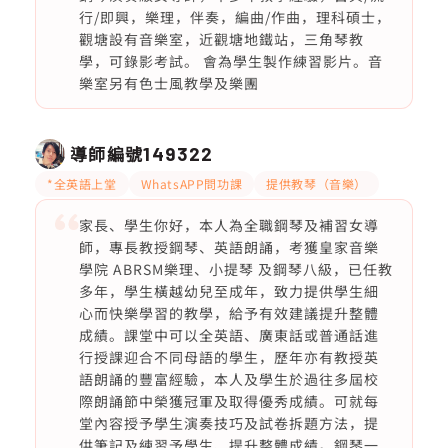
行/即興，樂理，伴奏，編曲/作曲，理科碩士，
觀塘設有音樂室，近觀塘地鐵站，三角琴教
學，可錄影考試。 會為學生製作練習影片。音
樂室另有色士風教學及樂團
導師編號
149322
*全英語上堂
WhatsAPP問功課
提供教琴（音樂）
家長、學生你好，本人為全職鋼琴及補習女導
師，專長教授鋼琴、英語朗誦，考獲皇家音樂
學院 ABRSM樂理、小提琴 及鋼琴八級，已任教
多年，學生橫越幼兒至成年，致力提供學生細
心而快樂學習的教學，給予有效建議提升整體
成績。課堂中可以全英語、廣東話或普通話進
行授課迎合不同母語的學生，歷年亦有教授英
語朗誦的豐富經驗，本人及學生於過往多屆校
際朗誦節中榮獲冠軍及取得優秀成績。可就每
堂內容授予學生演奏技巧及試卷拆題方法，提
供筆記及練習予學生、提升整體成績。鋼琴一