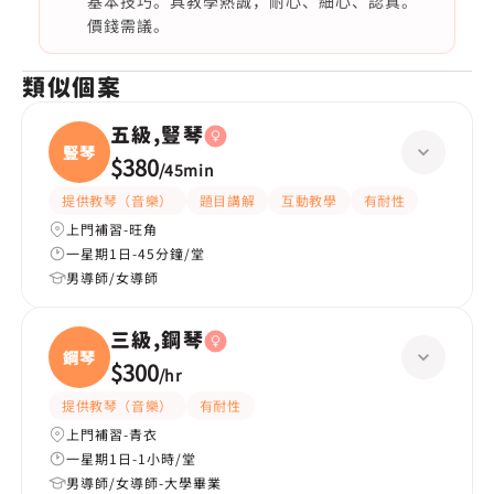
基本技巧。具教學熱誠，耐心、細心、認真。
價錢需議。
類似個案
五級,豎琴
豎琴
$380
/
45min
提供教琴（音樂）
題目講解
互動教學
有耐性
上門補習-旺角
一星期1日-45分鐘/堂
男導師/女導師
三級,鋼琴
鋼琴
$300
/
hr
提供教琴（音樂）
有耐性
上門補習-青衣
一星期1日-1小時/堂
男導師/女導師-大學畢業