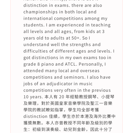
distinction in exams. there are also
championships in both local and
international competitions among my
students. I am experienced in teaching
all levels and all ages, from kids at 3
years old to adults at 50+. So I
understand well the strengths and
difficulties of different ages and levels. I
got distinctions in my own exams too in
grade 8 piano and ATCL. Personally, I
attended many local and overseas
competitions and seminors. I also have
jobs of an adjudicator in music
competitions very often in the previous
10 years. 本人有 20 年經驗教授鋼琴、小提琴
及樂理，對於英國皇家音樂學院及聖三一音樂
學院的教試瞭如指掌，學生均全部考獲
distinction 佳績，學生亦於本港及海外比賽中
獲獎無數。本人亦曾教授不同年齡及級別的學
生：初級到演奏級、幼兒到金齡，因此十分了