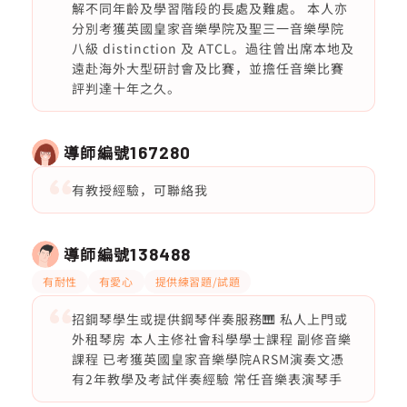
解不同年齡及學習階段的長處及難處。 本人亦
分別考獲英國皇家音樂學院及聖三一音樂學院
八級 distinction 及 ATCL。過往曾出席本地及
遠赴海外大型研討會及比賽，並擔任音樂比賽
評判達十年之久。
導師編號
167280
有教授經驗，可聯絡我
導師編號
138488
有耐性
有愛心
提供練習題/試題
招鋼琴學生或提供鋼琴伴奏服務🎹 私人上門或
外租琴房 本人主修社會科學學士課程 副修音樂
課程 已考獲英國皇家音樂學院ARSM演奏文憑
有2年教學及考試伴奏經驗 常任音樂表演琴手