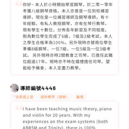
你好~ 本人於小時開始學習鋼琴，於二零一零年
考獲八級鋼琴資格。本人亦曾是一位到校補習
導師，現在是一位補習導師及鋼琴導師。有十
年經驗。有私人教授鋼琴，亦有在琴行教琴。
現有學生十數位，分佈各年齡習及不同程度。
剛為數位學生完成了6級，7級及2級考試，本人
之學生合格率為100%。另外現時亦替兩位學生
準備8級鋼琴，一位7級，一位5級及一位3級考
試。 另外現時亦時2間教會之司琴，已擔任此職
位超過17年。現時亦不時在婚禮擔任司琴。望
能給予機會，本人定盡力教學。
導師編號
4446
*全英語上堂
提供教琴（音樂）
嚴格
I have been teaching music theory, piano
and violin for 20 years. With my
experiences on the exam systems (both
ABRSM and Trinity), there is 100%