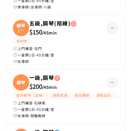
一星期2日-45分鐘/堂
男導師/女導師-八級
五級,鋼琴(陪練)
鋼琴
(陪
$150
/
45min
練
有耐性
上門補習-屯門
一星期1日-45分鐘/堂
女導師
一級,鋼琴
鋼琴
$200
/
45min
提供教琴（音樂）
解題思路
題目講解
課程設計
互動教
上門補習-石硤尾
一星期1日-45分鐘/堂
女導師-現職教師