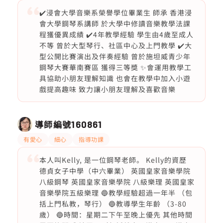
✔️浸會大學音樂系榮譽學位畢業生 師承 香港浸
會大學鋼琴系講師 於大學中修讀音樂教學法課
程獲優異成績 ✔️4年教學經驗 學生由4歲至成人
不等 曾於大型琴行、社區中心及上門教學 ✔️大
型公開比賽演出及伴奏經驗 曾於施坦威青少年
鋼琴大賽華南賽區 獲得三等獎 ✨會運用教學工
具協助小朋友理解知識 也會在教學中加入小遊
戲提高趣味 致力讓小朋友理解及喜歡音樂
導師編號
160861
有愛心
細心
指導功課
本人叫Kelly, 是一位鋼琴老師。 Kelly的資歷
德貞女子中學（中六畢業） 英國皇家音樂學院
八級鋼琴 英國皇家音樂學院 八級樂理 英國皇家
音樂學院五級樂理 🔵教學經驗超過一年半 （包
括上門私教，琴行） 🔵教導學生年齡 （3-80
歲） 🔵時間：星期二下午至晚上優先 其他時間