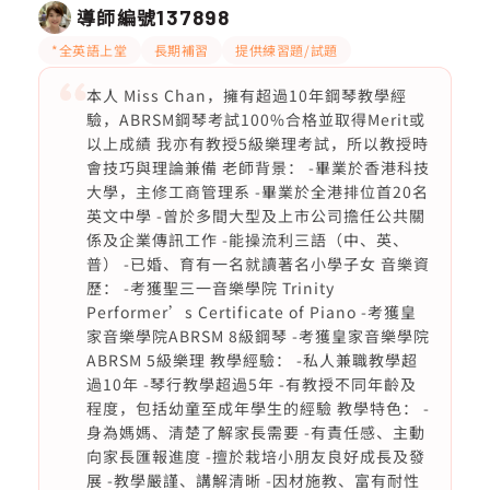
導師編號
137898
*全英語上堂
長期補習
提供練習題/試題
本人 Miss Chan，擁有超過10年鋼琴教學經
驗，ABRSM鋼琴考試100%合格並取得Merit或
以上成績 我亦有教授5級樂理考試，所以教授時
會技巧與理論兼備 老師背景： -畢業於香港科技
大學，主修工商管理系 -畢業於全港排位首20名
英文中學 -曾於多間大型及上市公司擔任公共關
係及企業傳訊工作 -能操流利三語（中、英、
普） -已婚、育有一名就讀著名小學子女 音樂資
歷： -考獲聖三一音樂學院 Trinity
Performer’s Certificate of Piano -考獲皇
家音樂學院ABRSM 8級鋼琴 -考獲皇家音樂學院
ABRSM 5級樂理 教學經驗： -私人兼職教學超
過10年 -琴行教學超過5年 -有教授不同年齡及
程度，包括幼童至成年學生的經驗 教學特色： -
身為媽媽、清楚了解家長需要 -有責任感、主動
向家長匯報進度 -擅於栽培小朋友良好成長及發
展 -教學嚴謹、講解清晰 -因材施教、富有耐性