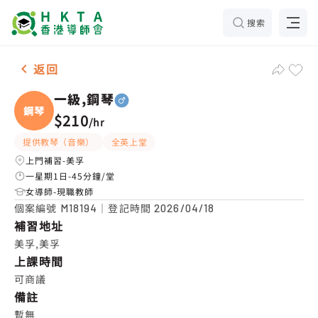
搜索
男-1名 一級,鋼琴，美孚 補習推介
返回
一級,鋼琴
鋼琴
$210
/
hr
提供教琴（音樂）
全英上堂
上門補習-美孚
一星期1日-45分鐘/堂
女導師-現職教師
個案編號
｜登記時間
M18194
2026/04/18
補習地址
美孚,美孚
上課時間
可商議
備註
暫無