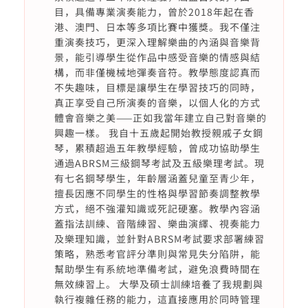
目，具備專業演奏能力，曾於2018年起在香
港、澳門、日本等多項比賽中獲獎。我不僅注
重演奏技巧，更深入理解樂曲的內涵與音樂背
景，能引導學生從作品中感受音樂的情感與結
構，而非僅機械地彈奏音符。教學態度認真而
不失趣味，目標是讓學生在學習技巧的同時，
真正享受自己所演奏的音樂，以個人化的方式
體會音樂之美——正如我當年建立自己對音樂的
興趣一樣。 我自十五歲起開始教授親戚子女鋼
琴，累積超過五年教學經驗，曾成功協助學生
通過ABRSM三級鋼琴考試及五級樂理考試。現
有七名鋼琴學生，年齡層涵蓋兒童至青少年，
擅長因應不同學生的性格與學習節奏調整教學
方式，絕不強灌知識或死記硬塞。教學內容涵
蓋指法訓練、音階練習、樂曲演繹、視奏能力
及樂理知識，並針對ABRSM考試要求部署練習
策略，熟悉考官評分準則與常見失分陷阱，能
幫助學生有系統地準備考試，避免浪費時間在
無效練習上。 大學及碩士訓練培養了我規劃與
執行複雜任務的能力，這直接應用於同時管理