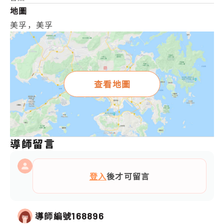
地圖
美孚，美孚
查看地圖
導師留言
登入
後才可留言
導師編號
168896