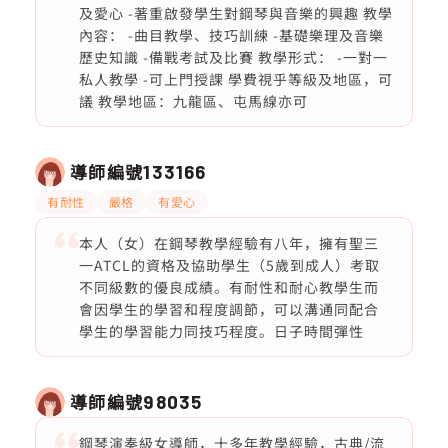
及愛心 -著重啟發學生對鋼琴與音樂的興趣 教學
內容： -曲目教學、技巧訓練 -基礎樂理及音樂
歷史知識 -備戰考試及比賽 教學形式： -一對一
私人教學 -可上門授課 學費視乎等級及地區，可
議 教學地區：九龍區、屯馬線亦可
導師編號
133166
有耐性
嚴格
有愛心
本人（女）在鋼琴教學經驗有八年，擁有聖三
一ATCL的資格及協助學生（5歲到成人）考取
不同級數的優良成績。有耐性和耐心教學生而
會因學生的學習和程度調節，可以溝通同配合
學生的學習能力同技巧程度。日子時間彈性
導師編號
98035
鋼琴演奏級女導師，十多年教學經驗，古典/流