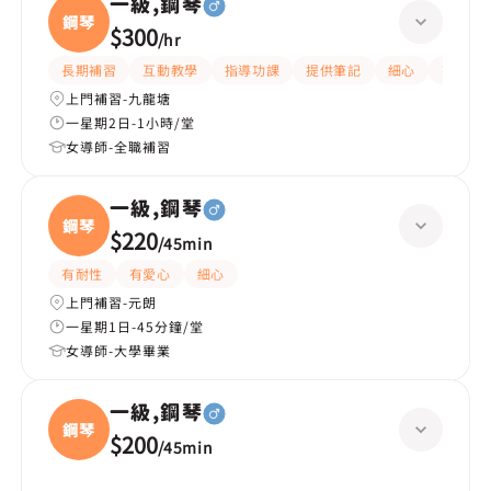
一級,鋼琴
鋼琴
$300
/
hr
長期補習
互動教學
指導功課
提供筆記
細心
有愛心
上門補習-九龍塘
一星期2日-1小時/堂
女導師-全職補習
一級,鋼琴
鋼琴
$220
/
45min
有耐性
有愛心
細心
上門補習-元朗
一星期1日-45分鐘/堂
女導師-大學畢業
一級,鋼琴
鋼琴
$200
/
45min