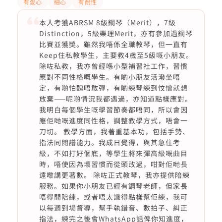
有愛心
細心
有耐性
本人考獲ABRSM 8級鋼琴（Merit），7級
Distinction，5級樂理Merit，亦有參加過鋼琴
比賽並獲獎。雖然我唔係全職教琴，但一直有
Keep住私教學生，主要教4歲至5級嘅小朋友。
除咗私教，我亦曾經喺小型補習社工作，習慣
應對不同性格嘅學生。有啲小朋友活潑坐唔
定，有啲怕醜唔敢彈，有啲練琴練到忟憎就想
放棄——呢啲情況我都遇過，亦知道點樣應對。
我明白每個學生嘅學習節奏都唔同，所以會因
應佢哋嘅進度同性格，調整教學方式，唔會一
刀切。 教學方面，我著重基本功，包括手勢、
指法同閱譜能力。我成日覺得，與其急住考
級，不如打好個底，等學生將來彈高級嘅曲目
時，唔使因為壞習慣而從頭改過，咁對佢哋長
遠嚟講更著數。 除咗正式教琴，我亦提供陪練
服務。如果你小朋友已經有鋼琴老師，但家長
唔得閒陪練，或者唔太識得點樣幫佢練，我可
以每週到場督導，幫手執錯音、數拍子、糾正
指法，練完之後會WhatsApp話俾你知進度，