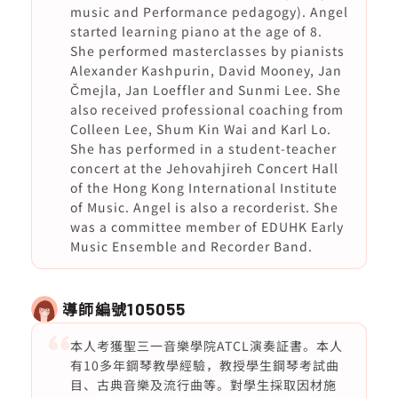
music and Performance pedagogy). Angel
started learning piano at the age of 8.
She performed masterclasses by pianists
Alexander Kashpurin, David Mooney, Jan
Čmejla, Jan Loeffler and Sunmi Lee. She
also received professional coaching from
Colleen Lee, Shum Kin Wai and Karl Lo.
She has performed in a student-teacher
concert at the Jehovahjireh Concert Hall
of the Hong Kong International Institute
of Music. Angel is also a recorderist. She
was a committee member of EDUHK Early
Music Ensemble and Recorder Band.
導師編號
105055
本人考獲聖三一音樂學院ATCL演奏証書。本人
有10多年鋼琴教學經驗，教授學生鋼琴考試曲
目、古典音樂及流行曲等。對學生採取因材施