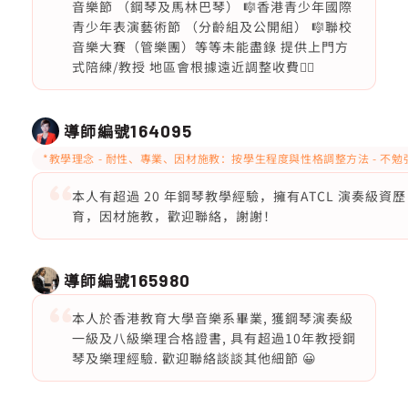
音樂節 （鋼琴及馬林巴琴） 🎼香港青少年國際
青少年表演藝術節 （分齡組及公開組） 🎼聯校
音樂大賽（管樂團）等等未能盡錄 提供上門方
式陪練/教授 地區會根據遠近調整收費🙂‍↕️
導師編號
164095
*教學理念 - 耐性、專業、因材施教：按學生程度與性格調整方法 - 
本人有超過 20 年鋼琴教學經驗，擁有ATCL 演奏級資歷
育，因材施教，歡迎聯絡，謝謝！
導師編號
165980
本人於香港教育大學音樂系畢業, 獲鋼琴演奏級
一級及八級樂理合格證書, 具有超過10年教授鋼
琴及樂理經驗. 歡迎聯絡談談其他細節 😀