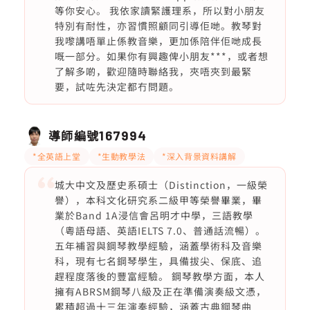
等你安心。 我依家讀緊護理系，所以對小朋友
特別有耐性，亦習慣照顧同引導佢哋。教琴對
我嚟講唔單止係教音樂，更加係陪伴佢哋成長
嘅一部分。如果你有興趣俾小朋友***，或者想
了解多啲，歡迎隨時聯絡我，夾唔夾到最緊
要，試咗先決定都冇問題。
導師編號
167994
*全英語上堂
*生動教學法
*深入背景資料講解
城大中文及歷史系碩士（Distinction，一級榮
譽），本科文化研究系二級甲等榮譽畢業，畢
業於Band 1A浸信會呂明才中學，三語教學
（粵語母語、英語IELTS 7.0、普通話流暢）。
五年補習與鋼琴教學經驗，涵蓋學術科及音樂
科，現有七名鋼琴學生，具備拔尖、保底、追
趕程度落後的豐富經驗。 鋼琴教學方面，本人
擁有ABRSM鋼琴八級及正在準備演奏級文憑，
累積超過十三年演奏經驗，涵蓋古典鋼琴曲