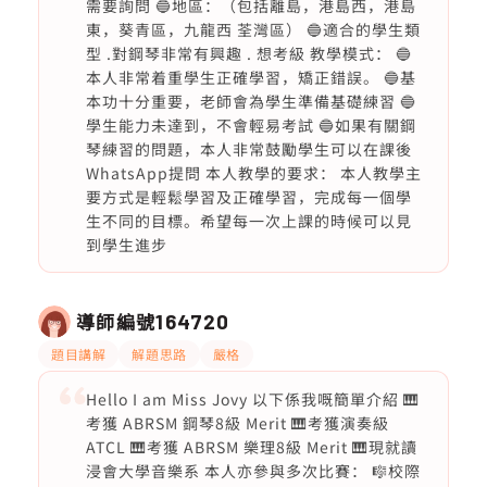
需要詢問 🔵地區：（包括離島，港島西，港島
東，葵青區，九龍西 荃灣區） 🔵適合的學生類
型 .對鋼琴非常有興趣 . 想考級 教學模式： 🔵
本人非常着重學生正確學習，矯正錯誤。 🔵基
本功十分重要，老師會為學生準備基礎練習 🔵
學生能力未達到，不會輕易考試 🔵如果有關鋼
琴練習的問題，本人非常鼓勵學生可以在課後
WhatsApp提問 本人教學的要求： 本人教學主
要方式是輕鬆學習及正確學習，完成每一個學
生不同的目標。希望每一次上課的時候可以見
到學生進步
導師編號
164720
題目講解
解題思路
嚴格
Hello I am Miss Jovy 以下係我嘅簡單介紹 🎹
考獲 ABRSM 鋼琴8級 Merit 🎹考獲演奏級
ATCL 🎹考獲 ABRSM 樂理8級 Merit 🎹現就讀
浸會大學音樂系 本人亦參與多次比賽： 🎼校際