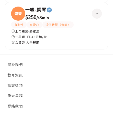
一級,鋼琴
鋼琴
$250
/
45min
有耐性
有愛心
提供教琴（音樂）
上門補習-將軍澳
一星期1日-45分鐘/堂
女導師-大學程度
關於我們
教育資訊
認證獎項
重大里程
聯絡我們