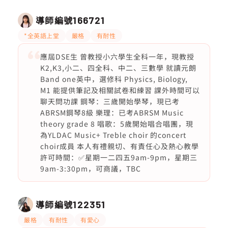
導師編號
166721
*全英語上堂
嚴格
有耐性
應屆DSE生 曾教授小六學生全科一年，現教授
K2,K3,小二、四全科、中二、三數學 就讀元朗
Band one英中，選修科 Physics, Biology,
M1 能提供筆記及相關試卷和練習 課外時間可以
聊天問功課 鋼琴：三歲開始學琴，現已考
ABRSM鋼琴8級 樂理：已考ABRSM Music
theory grade 8 唱歌：5歲開始唱合唱團，現
為YLDAC Music+ Treble choir 的concert
choir成員 本人有禮親切、有責任心及熱心教學
許可時間：✅星期一二四五9am-9pm，星期三
9am-3:30pm，可商議，TBC
導師編號
122351
嚴格
有耐性
有愛心